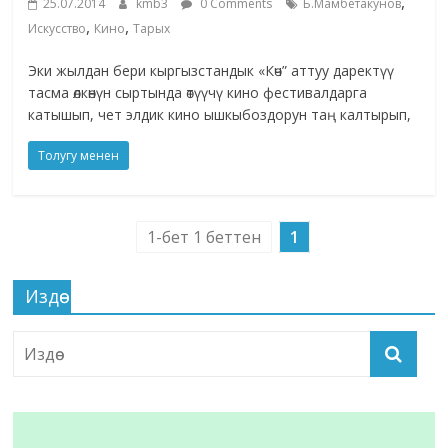
,
25.07.2014
kmb3
0 Comments
Б.Мамбетакунов
,
,
Искусство
Кино
Тарых
Эки жылдан бери кыргызстандык «Көч” аттуу даректүү
тасма өлкөнүн сыртында өтүүчү кино фестивалдарга
катышып, чет элдик кино ышкыбоздорун таң калтырып,
Толугу менен
1-бет 1 беттен
1
Издөө