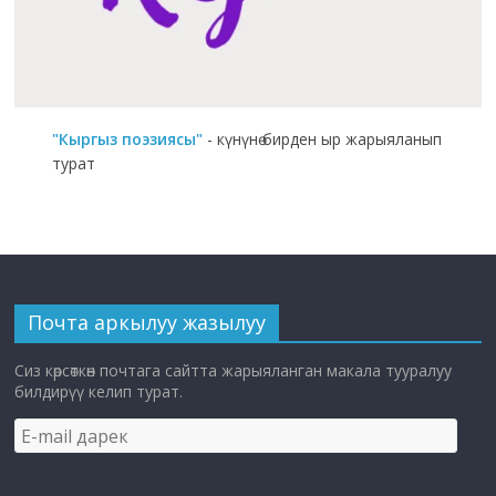
"Кыргыз поэзиясы"
- күнүнө бирден ыр жарыяланып
турат
Почта аркылуу жазылуу
Сиз көрсөткөн почтага сайтта жарыяланган макала тууралуу
билдирүү келип турат.
E-
mail
дарек