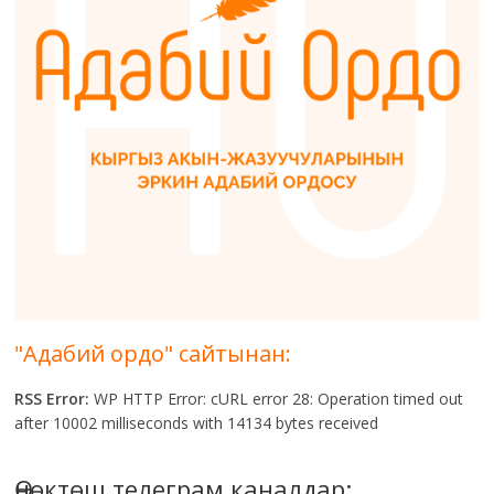
"Адабий ордо" сайтынан:
RSS Error:
WP HTTP Error: cURL error 28: Operation timed out
after 10002 milliseconds with 14134 bytes received
Өнөктөш телеграм каналдар: