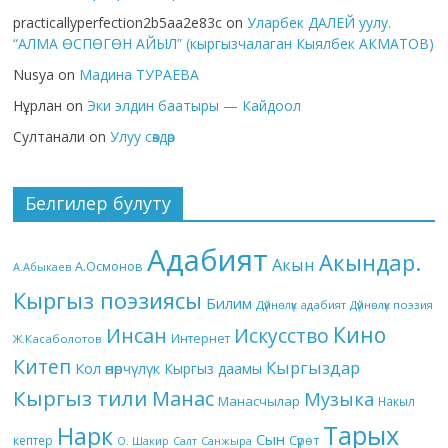
practicallyperfection2b5aa2e83c
on
Уларбек ДАЛЕЙ уулу.
“АЛМА ӨСПӨГӨН АЙЫЛ” (кыргызчалаган Кыялбек АКМАТОВ)
Nusya
on
Мадина ТУРАЕВА
Нұрлан
on
Эки элдин баатыры — Кайдоол
Султанали
on
Улуу сөздөр
Белгилер булуту
Адабият
Акындар.
Акын
А.Осмонов
А.Абыкаев
Кыргыз поэзиясы
Билим
Дүйнөлүк адабият
Дүйнөлүк поэзия
Кино
Инсан
Искусство
Интернет
Ж.Касаболотов
Китеп
Кыргыздар
Кол өнөрчүлүк
Кыргыз даамы
Кыргыз тили
Манас
Музыка
Манасчылар
Накыл
Тарых
Нарк
Сын
кептер
Сүрөт
О. Шакир
Салт
Санжыра