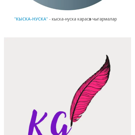
"КЫСКА-НУСКА"
- кыска-нуска карасөз чыгармалар