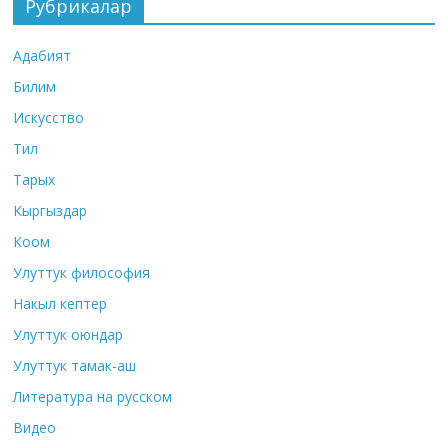
Рубрикалар
Адабият
Билим
Искусство
Тил
Тарых
Кыргыздар
Коом
Улуттук философия
Накыл кептер
Улуттук оюндар
Улуттук тамак-аш
Литература на русском
Видео