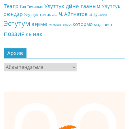
Театр
Улуттук дүйнө тааным
Улуттук
Төкмө акын
Тил
оюндар
Ч. Айтматов
Улуттук тамак-аш
Ш. Дүйшеев
Эстутум
аңгеме
котормо
жомок
маданият
комуз
поэзия
сынак
Архив
Архив