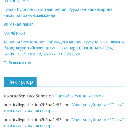
55 табышмак
Төрөбай Кулатов шым таап берип, Зууракан Кайназарова
казак балбанын жыкканда
80 макал-лакап
Сүйлөбөс кыз
Карачач Чокморова: “Сүймөнкул Көкөмерен суусуна агып, өпкөсүнө,
бөйрөгүнө суук тийгизип алган…” (Динара БЕЙШЕНАЛИЕВА,
“Азия Ньюс” гезити, 26.07–17.08.2023-ж.)
Табышмактар
Пикирлер
Жыргалбек Касаболот
on
Токтобек Үсөнов. «Олжо»
practicallyperfection2b5aa2e83c
on
“Улуктун күйгөнү” же “С… га”
жазылган ырлардын сыры
practicallyperfection2b5aa2e83c
on
“Улуктун күйгөнү” же “С… га”
жазылган ырлардын сыры