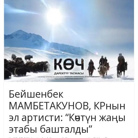
жана
адабияты
Бейшенбек
МАМБЕТАКУНОВ, КРнын
эл артисти: “Көчтүн жаңы
этабы башталды”