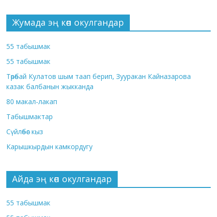
Жумада эң көп окулгандар
55 табышмак
55 табышмак
Төрөбай Кулатов шым таап берип, Зууракан Кайназарова
казак балбанын жыкканда
80 макал-лакап
Табышмактар
Сүйлөбөс кыз
Карышкырдын камкордугу
Айда эң көп окулгандар
55 табышмак