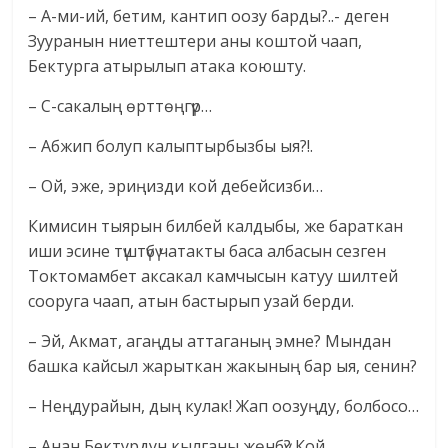
– А-ми-ий, бетим, кантип оозу барды?..- деген
Зууранын ниеттештери аны коштой чаап,
Бектурга атырылып атака коюшту.
– С-сакалың өрттөңгүр…
– Абжип болуп калыптырбызбы ыя?!.
– Ой, эже, эриңизди кой дебейсизби…
Кимисин тыярын билбей калдыбы, же бараткан
иши эсине түштүбү чатакты баса албасын сезген
Токтомамбет аксакал камчысын катуу шилтей
сооруга чаап, атын бастырып узай берди.
– Эй, Акмат, агаңды аттаганың эмне? Мындан
башка кайсыл жарыткан жакының бар ыя, сенин?
– Неңдурайын, дың кулак! Жап оозуңду, болбосо…
– Анан Бектурдун кылганы жөнбү? Кой