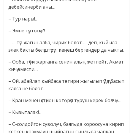
дебейсиңерби аны…
– Тур нары!..
– Эмне түртөсүң?!
– … түп жагын алба, чирик болот…- деп, кыйыла
элек бакты бөлүштүрүп, кеңеш бергендер да чыкты.
– Ооба, түбүн жарганга сенин алың жетпейт, Акмат
кичүү эмеспи…
– Ой, абайлап кыйбаса тетири жыгылып үйдү басып
калса не болот…
– Кран менен үстүнөн көтөрүп туруш керек болчу…
– Кызыталак!..
– С-солдойгон суволуч, баягыда короосуна кирип
кеткен козумдун шыйрагын сындыра чапкан