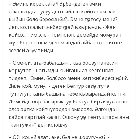
– Эмине керек сага?! Эрбеңдеген эчки
сакалыңды… улуу деп сыйлап койсо тим эле…
кыйын боло бересиңби?.. Эмне түртөсүң мени?..-
деп, кол салып жиберчүдөй ызырынды.- Жөн
койсо… тим эле,- томпоюп, демейде момурап
жүрө берген немеден мындай айбат сөз тигиге
эселей ачуу тийди.
– Оме-ей, ата-бабаңдын… кыз боозуп энесин
коркутат… багымды кыйганы аз келгенсип…
тилдеп… Эмне, болбосо мени жеп жибересиңби?..
Деле кой, муну…- деген Бектур сөзүн жута
туттугуп, каны башына тебе кызыраңдай кетти.
Демейде оор басырыктуу Бектур бир ачууланып
алса артка кайтчулардан эмес эле. Өлгөндөн
кайра тартпай калат. Ошону үчүн теңтуштары аны
“кантужин” деп коюшчу.
– Ой, кокуй алат, аке, бул не жоругуңуз?..-