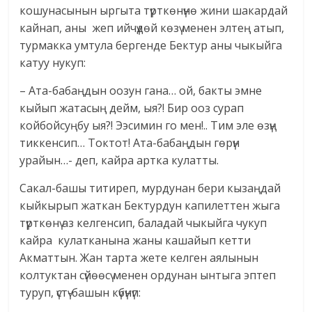
кошунасынын ыргыта түрткөнүнө жини шакардай
кайнап, аны жеп ийчүдөй көзү менен элтең атып,
турмакка умтула бергенде Бектур аны чыкыйга
катуу нукуп:
– Ата-бабаңдын оозун гана… ой, бакты эмне
кыйып жатасың дейм, ыя?! Бир ооз сурап
койбойсуңбу ыя?! Ээсимин го мен!.. Тим эле өзүң
тиккенсип… Токтот! Ата-бабаңдын гөрүн
урайын…- деп, кайра артка кулатты.
Сакал-башы титиреп, мурдунан бери кызаңдай
кыйкырып жаткан Бектурдун капилеттен жыга
түрткөнү аз келгенсип, баладай чыкыйга чукуп
кайра кулатканына жаны кашайып кетти
Акматтын. Жан тарта жете келген аялынын
колтуктан сүйөөсү менен ордунан ынтыга эптеп
туруп, үстү-башын күбүнүп: