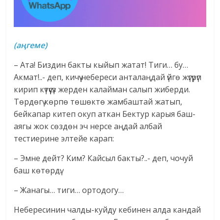
(аңгеме)
– Ата! Биздин бакты кыйып жатат! Тиги… бу…
Акмат!..- деп, кичүү небереси анталаңдай үйгө жүгүрүп
кирип күтүүсүз жерден калайман салып жиберди.
Төрдөгү көрпө төшөктө жамбаштай жатып,
бейкапар китеп окуп аткан Бектур карыя баш-
аягы жок сөздөн эч нерсе аңдай албай
тестиерине элтейе карап:
– Эмне дейт? Ким? Кайсыл бакты?..- деп, чочуй
баш көтөрдү.
– Жанагы… тиги… ортодогу…
Небересинин чалды-куйду кебинен алда кандай