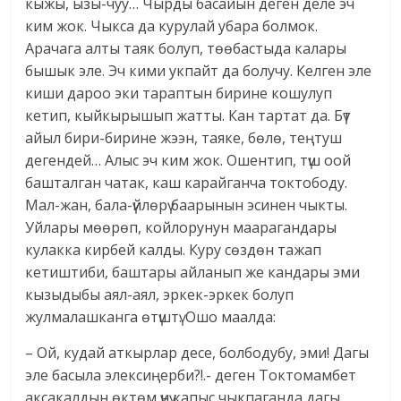
кыжы, ызы-чуу… Чырды басайын деген деле эч
ким жок. Чыкса да курулай убара болмок.
Арачага алты таяк болуп, төөбастыда калары
бышык эле. Эч кими укпайт да болучу. Келген эле
киши дароо эки тараптын бирине кошулуп
кетип, кыйкырышып жатты. Кан тартат да. Бүт
айыл бири-бирине жээн, таяке, бөлө, теңтуш
дегендей… Алыс эч ким жок. Ошентип, түш оой
башталган чатак, каш карайганча токтободу.
Мал-жан, бала-үйлөрү баарынын эсинен чыкты.
Уйлары мөөрөп, койлорунун маарагандары
кулакка кирбей калды. Куру сөздөн тажап
кетиштиби, баштары айланып же кандары эми
кызыдыбы аял-аял, эркек-эркек болуп
жулмалашканга өтүштү. Ошо маалда:
– Ой, кудай аткырлар десе, болбодубу, эми! Дагы
эле басыла элексиңерби?!.- деген Токтомамбет
аксакалдын өктөм үнү капыс чыкпаганда дагы