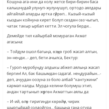
Кошуна ага-ини да колу жетсе бири-бирин баса
калышчудай улунуп-жулунушуп, ортодо аялдары
айгайлай аларды артка сүйрөп… Кызый-кызый
кыздын койнуна кирет болуп сөздөн сөз чыгып,
чатак такыр ырбап кетти. Эл чогула берди…
Демейде тил кайырбай момураган Акмат
агасына:
– Тойдум ошол багыңа, өзүңө гроб жасап алгын,
эн-неңди…- деп, бети ачылса, Бектур:
– Гуроп-муробуңду алдыкы абжеп аялыңа жасап
бергин! Ал, бак башымдан садага!.. неңдурайын…-
деп, ачуудан оозуна ээ боло албай “кантужини”
кармап калды. Мурда келини болумуш этип,
андан тартынып жүргөн Акматтын аялы да:
– И-ий, өлүк-тиригиңди көрөйүн, чирик
шыргыйдай солдойгон… башыңа гана отура