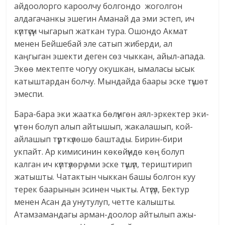
айдоолорго кароолчу болгондо жоголгон
алдагачанкы эшегин Аманай да эми эстеп, ич
күптүсүн чыгарып жаткан тура. Ошондо Акмат
менен Бейшебай эле сатып жиберди, ал
каңгыган эшекти деген сөз чыккан, айыл-апада.
Экөө мектепте чогуу окушкан, ымаласы ысык
катыштардан болчу. Мындайда баары эске түшөт
эмеспи.
Бара-бара эки жаатка бөлүнгөн аял-эркектер эки-
үчтөн болуп алып айтышып, жакалашып, кой-
айлашып түрткүлөшө баштады. Бирин-бири
укпайт. Ар кимисинин көкөйүндө көң болуп
калган ич күптүлөрү эми эске түшүп, териштирип
жатышты. Чатактын чыккан башы болгон куу
терек баарынын эсинен чыкты. Атүгүл, Бектур
менен Асан да унутулуп, четте калышты.
Атамзамандагы арман-доолор айтылып ажы-