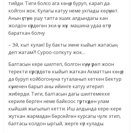
тийди. Тиги болсо ага көңүл буруп, карап да
койгон жок. Кулагы катуу неме укпады көрүнөт.
Анын үстүнө ушу тапта эшик алдындагы кан
жолдон күүлдөгөн эки-үч жүк машина удаа өтүп
бараткан болчу
– Эй, кыт кулак! Бу бакты эмне кыйып жатасың
деп жатам?! Суроо-сопкуту жок…
Балтасын кере шилтеп, болгон күчүн үрөп жоон
теректи күрсүлдөтө кыйып жаткан Акматтын көңүл
да буруп койбогонуна туталанып кеткен Бектур
күү менен барып аны ийинге катуу итерип
жиберди. Тиги, балтасын дагы шилтемекке
кериле берген неме байкоос түрткүдөн улам
кыйшая жыгылып кетти. Иш алдында кере-кере
жуткан жармадан бөрсөйгөн курсагы чулк этип,
балтасы колдон ыргый, жерге күп кулады.