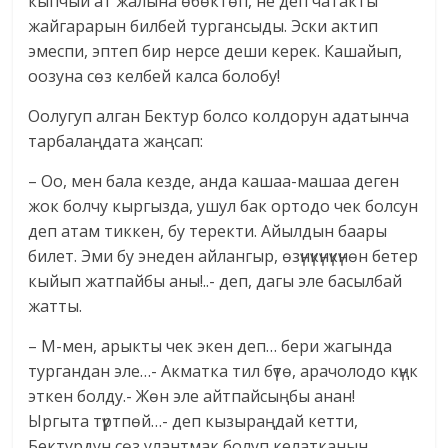
кыпчый ат жалына өбөктөп, не деп чатакты
жайгарарын билбей тургансыды. Эски актип
эмеспи, эптеп бир нерсе деши керек. Кашайып,
оозуна сөз келбей калса болобу!
Оолугуп алган Бектур болсо колдорун адатынча
тарбалаңдата жаңсап:
– Оо, мен бала кезде, анда кашаа-машаа деген
жок болчу кыргызда, ушул бак ортодо чек болсун
деп атам тиккен, бу теректи. Айылдын баары
билет. Эми бу энеден айлангыр, өзүнүкүнүкүнөн бетер
кыйып жатпайбы аны!..- деп, дагы эле басылбай
жатты.
– М-мен, арыкты чек экен деп… бери жагында
тургандан эле…- Акматка тил бүтө, арачолодо күңк
эткен болду.- Жөн эле айтпайсыңбы анан!
Ыргыта түртпөй…- деп кызыраңдай кетти,
Бектурдун сөз улантмак болуп келатканын