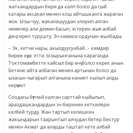
жаткандардын бири да калп болсо да сый
катары аксакал менен кош айтышканга жараган
жок. Ызы-чуу, жакалашуудан элирип алган
немелер али демин басып, эстерин жыя албай
деңгиреп турушту. Эч кимиси ордунан жылбады.
– Эк, кетчи нары, акылдуусунбай…- кимдир
бирөө күңк этти. Ызырынганына караганда
Токтомамбетте кайсыл бир өчү болсо керек анын.
Бетине айта албаган менен артынан болсо да
ызасын чыгарып алганына каниет кылып алды
көрүнөт.
Соодасы бүтпөй калган сарттай кыйылып,
араздашкандардын эч биринин кеткилери
келбей турду. Жан тартып келишкен
жакындарын таарынтып алчудан бетер Бектур
менен Акмат да аларды таштап кете албай