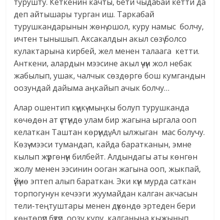
турушту. Кеткенин качты, бети чыдабай кетти да
деп айтышары турган иш. Таркабай
турушкандарынын жөнү ошол, куру намыс болчу,
ичтен тынышып. Аксакалдын акыл сөзү болсо
кулактарына кирбей, жел менен талаага кетти.
Анткени, алардын мээсине акыл үчүн жол небак
жабылып, ушак, чалчык сөздөргө бош кумгандын
оозундай дайыма аңкайып ачык болчу…
Алар ошентип күңкү-мыңкы болуп турушканда
көчөдөн ат үстүндө улам бир жагына ыргала ооп
келаткан Таштан көрүндү. Ал ылжыган мас болучу.
Көзү-мээси тумандап, кайда баратканын, эмне
кылып жүргөнүн билбейт. Алдындагы аты көнгөн
жолу менен ээсинин ооган жагына ооп, жыкпай,
үйүнө эптеп алып бараткан. Эки күн мурда саткан
торпогунун кечээги жуумайдан калган акчасын
тели-теңтуштары менен дүкөндө эртеден бери
көңтөрүп бүтүп, оозу куру калганына кыжынып,