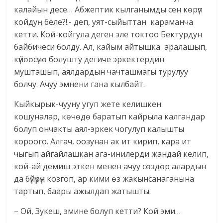
калайын десе… Абжептик кылганымды сен көрүп
койдуң беле?!.- деп, уят-сыйыттан караманча
кетти. Кой-койгула деген эле токтоо Бектурдун
байбичеси болду. Ал, кайым айтышка аралашып,
күйөөсүнө болушту дегиче эркектердин
мушташып, аялдардын чачташмагы турулуу
болчу. Ачуу эмнени гана кылбайт.
Кыйкырык-чууну угуп жете келишкен
кошуналар, көчөдө баратып кайрыла калгандар
болуп ончакты аял-эркек чогулуп калышты
короого. Алгач, оозунан ак ит кирип, кара ит
чыгып айгайлашкан ага-инилерди жандай келип,
кой-ай демиш эткен менен ачуу сөздөр алардын
да бүйүрүн козгоп, ар кими өз жакынсанаганына
тартып, баары ажылдап жатышты.
– Ой, Зукеш, эмине болуп кетти? Кой эми…