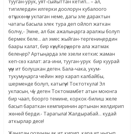
тууган-урук, уят-сыйыттан кетип… – ал,
тигилердин илгерки доолорун кубалоого
өтүшкөнүн укпаган неме, дагы эле дарактын
чатагы басыла элек тура деп ойлоп жаткан
болчу,- Эмне, ал бак ажалыңарга аралжы болуп
бермек беле… ал эмес жыйган-тергениңердин
баары калат, бир күнү. Көрүңөргө ала жатмак
белеңер? Артыңарда эле эзели кеткис жаман
кеп-сөз калат: ага-ини, тууган-урук бир куурай
үчүн ит болушкан деген. Бала-чака, укум-
тукумуңарга чейин жер карап калбайбы,
шерменде болуп, катыгүн! Токтоткула! Эл
укпасын, чү!- деген Токтомамбет атын моюнга
бир чаап, боорго темине, коркок-билиш желе
басып бараткан кемпиринин артынан желдирип
жөнөй берди.- Тарагыла! Жалдырабай… кудай
аткырлар десе!
Жанатан оозунан ак ит кирип, кара ит чыгып