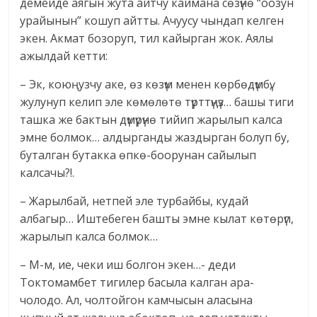
демейде аягын жута айтчу каймана сөзүнө “оозун
урайынын” кошуп айтты. Ачуусу чындап келген
экен. Акмат бозоруп, тил кайырган жок. Аялы
ажылдай кетти:
– Эк, коюңузчу аке, өз көзүм менен көрбөдүмбү,
жулунуп келип эле көмөлөтө түрттүңүз… башы тиги
ташка же бактын дүмүрүнө тийип жарылып калса
эмне болмок… алдырганды жаздырган болуп бу,
буталган бутакка өпкө-боорунан сайылып
калсачы?!.
– Жарылбай, нетпей эле турбайбы, кудай
албагыр… Иштебеген башты эмне кылат көтөрүп,
жарылып калса болмок…
– М-м, ие, чеки иш болгон экен…- деди
Токтомамбет тигилер басыла калган ара-
чолодо. Ал, чолтойгон камчысын аласына