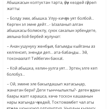
Абышкасын колтуктан тарта, үйүн көздөй сүйрөп
жатты:
– Болду эми, абышка. Улуу-кичүүгө уят болбой…
Көргөн эл эмне дейт…- Ызаланып алган
абышкасы болмокпу, суюк сакалын эрбеңдете,
аялына бой бербей жулунат:
– Анан ушунуку жөнбү ыя, багымды кыйганы аз
келгенсип, энеңди деп… ата-бабаңды… Эй,
токонаалат! Тийбегин бакка!..
– Кой абышка, келин-уулга уят… Эртең элге кеп
болобуз…
– Ой, эмине эле бакылдашып жатасыңар,
жанатан бери? Деги тынччылыкпы?- деген үндөн
баары жалт карашса, көчө тоскон кашаанын
нары жагында чүкөдөй, Токтомамбет чал аты
үстүндө шоңшоюп олтуруптур. Чырдын кызуусу