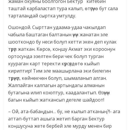
жаман окуяны боолгогон Бектур китебин
таштай карбаластап тура калып, өтүгүнө бут сала
тарталаңдай сыртка умтулду.
Ошондой. Сырттан удаама-удаа чакылдап
чабыла баштаган балтанын үнүн жанатан эле
шооткондо бу неси болуп кетти экен деп кулак
түрүп жаткан. Көрсө, коңшу Акмат эки короонун
ортосунда эзелтен бери чек болуп турган
куураган карт теректи күрсүлдөтө кыйып
кириптир! Тим эле маашырлана эки билегин
түрүнүп, көйнөкчөн болуп, шымаланып алган.
Жалпайган калпагын артындагы алманын
бутагына илип коюптур, каадалантып. Өзүнүн
багын кыйып жаткансып дегеле шайдоот!
– Ой, ата-бабаңдын… бу, не кылып атканың?!- ага
аттап-буттап ашыга жетип барган Бектур
коңшусуна жете бербей эле мурду менен бир