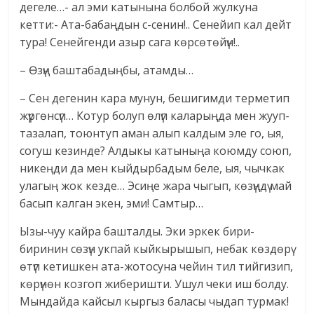
дегеле…- ал эми катынына болбой жулкуна
кетти:- Ата-бабаңдын с-сенин!.. Сенейип кал дейт
тура! Сенейгенди азыр сага көрсөтөйүн!..
– Өзүң баштабадыңбы, атамды…
– Сен дегенин кара мунун, бешигимди терметип
жүргөнсүп… Котур болуп өлүп каларыңда мен жууп-
тазалап, тоюнтуп аман алып калдым эле го, ыя,
согуш кезинде? Алдыкы катыныңа коюмду союп,
никеңди да мен кыйдырбадым беле, ыя, чычкак
улагың жок кезде… Эсиңе жара чыгып, көзүңдү май
басып калган экен, эми! Самтыр…
Ызы-чуу кайра башталды. Эки эркек бири-
биринин сөзүн укпай кыйкырышып, небак көздөрү
өтүп кетишкен ата-жотосуна чейин тил тийгизип,
көрүнөн козгоп жиберишти. Ушул чеки иш болду.
Мындайда кайсыл кыргыз баласы чыдап турмак!