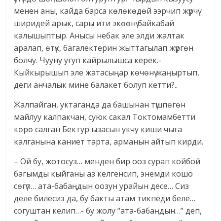
менен аны, кайда барса көлөкөдөй ээрчип жүрчү
ширидей арык, сары ити экөөнү байкабай
калышыптыр. Анысы небак эле элди жалтак
аралап, өтүк, багалектерин жыттагылап жүргөн
болчу. Чууну угуп кайрылышса керек.-
Кыйкырышып эле жатасыңар көчөнү жаңыртып,
деги анчалык мине балакет болуп кетти?..
Жалпайган, уктаганда да башынан түшпөгөн
майлуу калпакчан, суюк сакал Токтомамбетти
көрө салган Бектур ызасын укчу киши чыга
калганына каниет тарта, арманын айтып кирди.
– Ой бу, жотосуз… менден бир ооз сурап койбой
багымды кыйганы аз келгенсип, энемди кошо
сөгүп… ата-бабаңдын оозун урайын десе… Сиз
деле билесиз да, бу бакты атам тикпеди беле…
согуштан келип…- бу жолу “ата-бабаңдын…” деп,