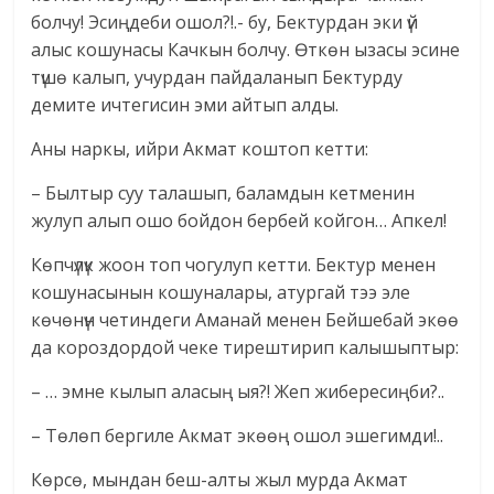
болчу! Эсиңдеби ошол?!.- бу, Бектурдан эки үй
алыс кошунасы Качкын болчу. Өткөн ызасы эсине
түшө калып, учурдан пайдаланып Бектурду
демите ичтегисин эми айтып алды.
Аны наркы, ийри Акмат коштоп кетти:
– Былтыр суу талашып, баламдын кетменин
жулуп алып ошо бойдон бербей койгон… Апкел!
Көпчүлүк жоон топ чогулуп кетти. Бектур менен
кошунасынын кошуналары, атургай тээ эле
көчөнүн четиндеги Аманай менен Бейшебай экөө
да короздордой чеке тирештирип калышыптыр:
– … эмне кылып аласың ыя?! Жеп жибересиңби?..
– Төлөп бергиле Акмат экөөң ошол эшегимди!..
Көрсө, мындан беш-алты жыл мурда Акмат