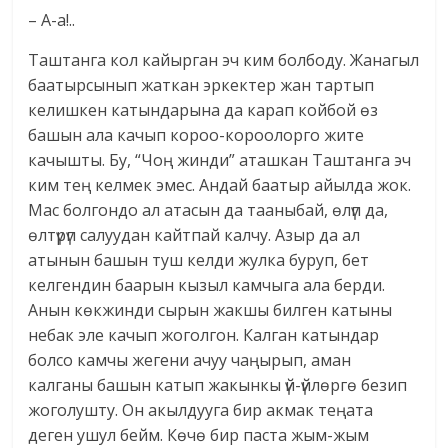
– А-а!..
Таштанга кол кайырган эч ким болбоду. Жанагыл
баатырсынып жаткан эркектер жан тартып
келишкен катындарына да карап койбой өз
башын ала качып короо-короолорго жите
качышты. Бу, “Чоң жинди” аташкан Таштанга эч
ким тең келмек эмес. Андай баатыр айылда жок.
Мас болгондо ал атасын да тааныбай, өлүп да,
өлтүрүп салуудан кайтпай калчу. Азыр да ал
атынын башын туш келди жулка буруп, бет
келгендин баарын кызыл камчыга ала берди.
Анын көкжинди сырын жакшы билген катыны
небак эле качып жоголгон. Калган катындар
болсо камчы жегени ачуу чаңырып, аман
калганы башын катып жакынкы үй-үйлөргө безип
жоголушту. Он акылдууга бир акмак теңата
деген ушул бейм. Көчө бир паста жым-жым