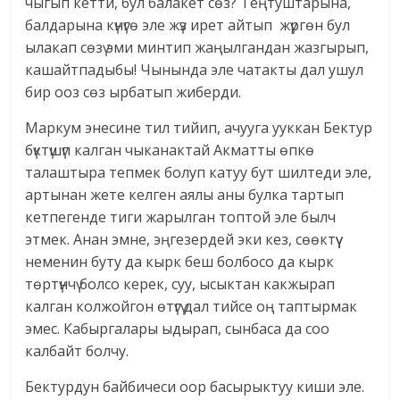
чыгып кетти, бул балакет сөз? Теңтуштарына,
балдарына күнүгө эле жүз ирет айтып жүргөн бул
ылакап сөзү эми минтип жаңылгандан жазгырып,
кашайтпадыбы! Чынында эле чатакты дал ушул
бир ооз сөз ырбатып жиберди.
Маркум энесине тил тийип, ачууга ууккан Бектур
бүктүшүп калган чыканактай Акматты өпкө
талаштыра тепмек болуп катуу бут шилтеди эле,
артынан жете келген аялы аны булка тартып
кетпегенде тиги жарылган топтой эле былч
этмек. Анан эмне, эңгезердей эки кез, сөөктүү
неменин буту да кырк беш болбосо да кырк
төртүнчү болсо керек, суу, ысыктан какжырап
калган колжойгон өтүгү дал тийсе оң таптырмак
эмес. Кабыргалары ыдырап, сынбаса да соо
калбайт болчу.
Бектурдун байбичеси оор басырыктуу киши эле.