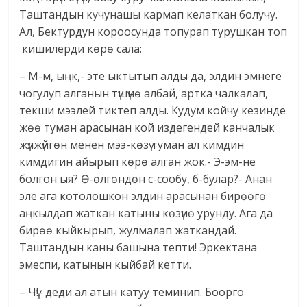
Таштандын кучунашы кармап келаткан болучу.
Ал, Бектурдун короосунда топурап турушкан топ
кишилерди көрө сала:
– М-м, ыңк,- эте ыктытып алды да, элдин эмнеге
чогулуп алганын түшүнө албай, артка чалкалап,
текши мээлей тиктеп алды. Кудум койчу кезинде
жөө туман арасынан кой издегендей канчалык
жүлжүйгөн менен мээ-көзү туман ал кимдин
кимдигин айырып көрө алган жок.- Э-эм-не
болгон ыя? Ө-өлгөндөн с-сообу, б-булар?- Анан
эле ага котолошкон элдин арасынан бирөөгө
аңкылдап жаткан катыны көзүнө урунду. Ага да
бирөө кыйкырып, жулмалап жаткандай.
Таштандын каны башына тепти! Эркектана
эмеспи, катынын кыйбай кетти.
– Чү!- деди ал атын катуу теминип. Боорго