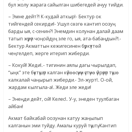
бул жолу жарага сайылган шибегедей ачуу тийди.
– Эмне дейт?! К-кудай аткыр!- Бектур ок
тийгендей секирди!- Ушул сөзгө кантип оозуң
барды ыя, с-сенин?! Энемдин колунан далай даам
татып жүрүп чоңойдуң эле го, ыя, ата-бабаңдын?!.-
Бектур Акматтын кежигесинен бүркүттөй
чеңгелдеп, жерге итерип жиберди.
– Кокуй! Жеди!..- тигинин аялы дагы чырылдап,
“ыңк” эте бүктүшүп калган күйөөсүнүн үстүнө үйрүлүп түшө
калкалай чаңырып жиберди.- Эл-журт!.. О-ой,
жардам кылгыла-а!.. Жеди эле жеди!
– Энеңди дейт, ой! Келес!.. У-у, энеден туулбаган
айбан!
Акмат байкабай оозунан катуу жаңылып
калганын эми туйду. Амалы куруй түштү. Кантип