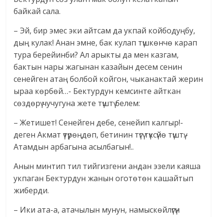
байкай сала.
– Эй, бир эмес эки айтсам да укпай койбодуңбу,
дың кулак! Анан эмне, бак кулап түшкөнчө карап
тура берейинби? Ал арыкты да мен казгам,
бактын нары жагынан казайын десем сенин
сенейген атаң болбой койгон, чыканактай жерин
ыраа көрбөй…- Бектурдун кемсинте айткан
сөздөрү чучугуна жете түштү белем:
– Жетишет! Сенейген дебе, сенейип калгыр!-
деген Акмат үтүрөңдөп, бетинин түгү түксүйө түштү.-
Атамдын арбагына асылбагын!..
Анын минтип тил тийгизгени андан эзели каяша
укпаган Бектурдун жанын оготөтөн кашайтып
жиберди.
– Ики ата-а, атачылын мунун, намыскөйлүгүн