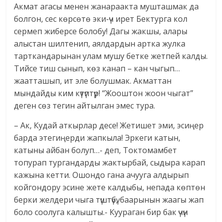
Акмат агасы менен жанараакта мушташмак да
болгон, сес көрсөтө эки-үч ирет Бектурга кол
сермеп жиберсе болобу! Дагы жакшы, алары
алыстан шилтенип, аялдардын артка жулка
тарткандарынан улам мушу бетке жетпей калды.
Тийсе тиш сынып, көз канап – кан чыгып…
жаатташып, ит эле болушмак. Акматтан
мындайды ким күтүптүр! “Жооштон жоон чыгат”
деген сөз тегин айтылган эмес тура.
– Ак, Кудай аткырлар десе! Жетишет эми, эсиңер
барда этегиңерди жапкыла! Эркеги катын,
катыны айбан болуп…- деп, Токтомамбет
топурап тургандарды жактырбай, сыдыра карап
кажына кетти. Ошондо гана ачууга алдырып
койгондору эсине жете калдыбы, непада көптөн
берки желдери чыга түштүбү, баарынын жаагы жап
боло соолуга калышты.- Куураган бир бак үчүн