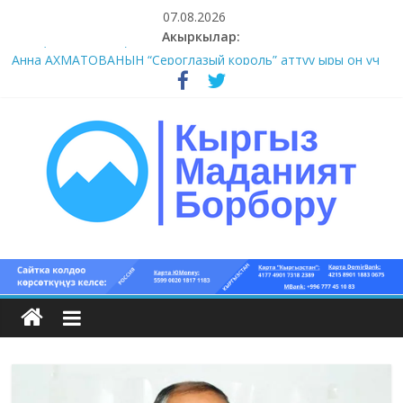
Skip
07.08.2026
to
Акыркылар:
content
#1-4 (55 сөз сынагы)
Анна АХМАТОВАНЫН “Сероглазый король” аттуу ыры он үч
акындын котормосунда
#11-12 (55 сөз сынагы)
#9-10 (55 сөз сынагы)
#5-8 (55 сөз сынагы)
Кыргыз
маданият
борбору
Кыргыз