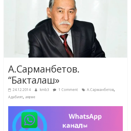
маданияты
жана
адабияты
А.Сарманбетов.
“Бакталаш»
,
24.12.2014
kmb3
1 Comment
А.Сарманбетов
,
Адабият
аңгеме