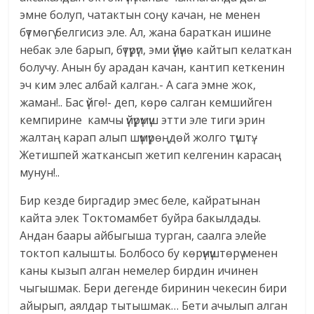
эмне болуп, чатактын соңу качан, не менен
бүтмөгү белгисиз эле. Ал, жана бараткан ишине
небак эле барып, бүтүрүп, эми үйүнө кайтып келаткан
болучу. Анын бу арадан качан, кантип кеткенин
эч ким элес албай калган.- А сага эмне жок,
жаман!.. Бас үйгө!- деп, көрө салган кемшийген
кемпирине камчы үйүрүмүш этти эле тиги эрин
жалтаң карап алып шүмүрөңдөй жолго түштү.-
Жетишпей жаткансып жетип келгенин карасаң
мунун!..
Бир кезде биргадир эмес беле, кайратынан
кайта элек Токтомамбет буйра бакылдады.
Андан баары айбыгыша турган, саалга элейе
токтоп калышты. Болбосо бу көрүнүштөрү менен
каны кызып алган немелер бирдин ичинен
чыгышмак. Бери дегенде биринин чекесин бири
айырып, аялдар тытышмак… Бети ачылып алган