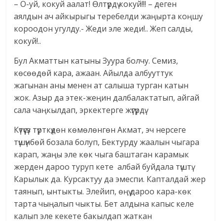
– О-уй, кокуй аалат! Өлтүрдү кокуй!!! – деген
аялдын ач айкырыгы теребелди жаңырта коңшу
короодон угулду.- Жеди эле жеди!.. Жеп салды,
кокуй!..
Бул Акматтын катыны Зуура болчу. Семиз,
көсөөдөй кара, ажаан. Айылда албууттук
жагынан аны менен ат салыша турган катын
жок. Азыр да этек-жеңин далбалактатып, айгай
сала чаңкылдап, эркектерге жүгүрдү.
Күтүүсүз түрткүдөн көмөлөнгөн Акмат, эч нерсеге
түшүнбөй бозала болуп, Бектурду жаалын чыгара
карап, жаңы эле көк чыга баштаган карамык
жерден дароо туруп кете албай буйдала түштү.
Карылык да. Курсактуу да эмеспи. Капталдай жер
таянып, ынтыкты. Элейип, өңү дароо кара-көк
тарта чыңалып чыкты. Бет алдына капыс келе
калып эле кекете бакылдап жаткан