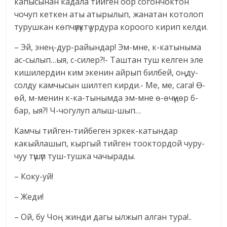
капысынан кадала тийген оор согончоктон
чочуп кеткен аты атырылып, жанатан котолоп
турушкан көпчүлүктү урдура короого кирип келди.
– Эй, энең-дур-райындар! Эм-мне, к-катыныма
ас-сылып…ыя, с-силер?!- Таштан туш келген эле
кишилердин ким экенин айрып билбей, оңду-
солду камчысын шилтеп кирди.- Ме, ме, сага! Ө-
өй, м-менин к-ка-тынымда эм-мне ө-өчүңөр б-
бар, ыя?! Ч-чогулуп алыш-шып…
Камчы тийген-тийбеген эркек-катындар
какыйлашып, кыргый тийген тооктордой чуру-
чуу түшүп туш-тушка чачырады.
– Коку-уй!
– Жеди!
– Ой, бу Чоң жинди дагы ылжып алган тура!..