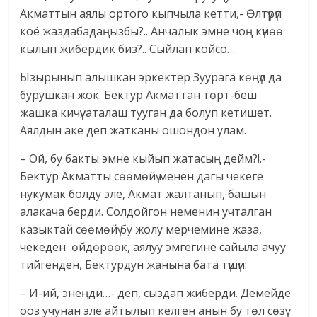
Акматтын аялы ортого кыпчыла кетти,- Өлтүрүп
коё жаздабадаңызбы?.. Анчалык эмне чоң күнөө
кылып жибердик биз?.. Сыйлап койсо…
Ызырынып алышкан эркектер Зуурага көңүл да
бурушкан жок. Бектур Акматтан төрт-беш
жашка кичүү, аталаш тууган да болуп кетишет.
Аялдын аке деп жатканы ошондон улам.
– Ой, бу бакты эмне кыйып жатасың дейм?!.-
Бектур Акматты сөөмөйү менен дагы чекеге
нукумак болду эле, Акмат жалтанып, башын
алакача берди. Солдойгон неменин учталган
казыктай сөөмөйү бу жолу мерчемине жаза,
чекеден өйдөрөөк, аялуу эмгегине сайыла ачуу
тийгенден, Бектурдун жанына бата түшүп:
– И-ий, энеңди…- деп, сыздап жиберди. Демейде
ооз учунан эле айтылып келген анын бу төл сөзү