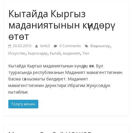
маданияты
Кытайда Кыргыз
жана
адабияты
маданиятынын күндөрү
өтөт
,
30.03.2010
kmb3
0 Comments
Жаңылыктар
,
,
,
,
Искусство
Кыргыздар
Кытай
маданият
Тил
Кытайда Кыргыз маданиятынын күндөрү өтөт. Бул
туурасында республиканын Маданият мамагенттигинин
басма сөз кызматы билдирет. Маданият
мамагенттигинин деректири Ибрагим Жунусовдун
кытайлык
Толугу менен