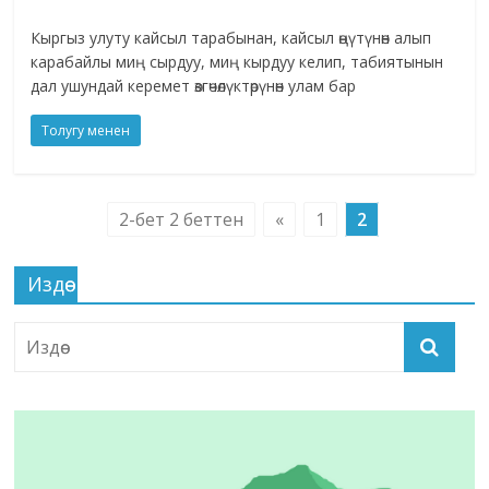
Кыргыз улуту кайсыл тарабынан, кайсыл өңүтүнөн алып
карабайлы миң сырдуу, миң кырдуу келип, табиятынын
дал ушундай керемет өзгөчөлүктөрүнөн улам бар
Толугу менен
2-бет 2 беттен
«
1
2
Издөө