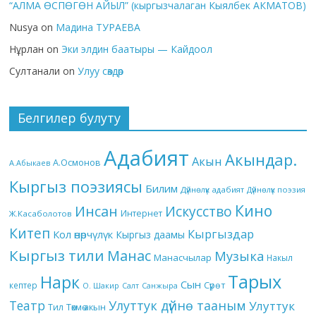
“АЛМА ӨСПӨГӨН АЙЫЛ” (кыргызчалаган Кыялбек АКМАТОВ)
Nusya
on
Мадина ТУРАЕВА
Нұрлан
on
Эки элдин баатыры — Кайдоол
Султанали
on
Улуу сөздөр
Белгилер булуту
Адабият
Акындар.
Акын
А.Осмонов
А.Абыкаев
Кыргыз поэзиясы
Билим
Дүйнөлүк адабият
Дүйнөлүк поэзия
Кино
Инсан
Искусство
Интернет
Ж.Касаболотов
Китеп
Кыргыздар
Кол өнөрчүлүк
Кыргыз даамы
Кыргыз тили
Манас
Музыка
Манасчылар
Накыл
Тарых
Нарк
Сын
кептер
Сүрөт
О. Шакир
Салт
Санжыра
Театр
Улуттук дүйнө тааным
Улуттук
Төкмө акын
Тил