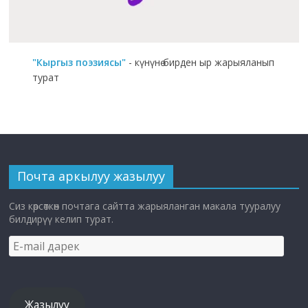
"Кыргыз поэзиясы"
- күнүнө бирден ыр жарыяланып
турат
Почта аркылуу жазылуу
Сиз көрсөткөн почтага сайтта жарыяланган макала тууралуу
билдирүү келип турат.
E-
mail
дарек
Жазылуу