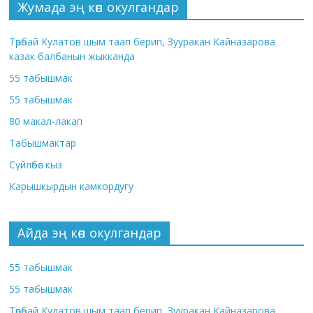
Жумада эң көп окулгандар
Төрөбай Кулатов шым таап берип, Зууракан Кайназарова
казак балбанын жыкканда
55 табышмак
55 табышмак
80 макал-лакап
Табышмактар
Сүйлөбөс кыз
Карышкырдын камкордугу
Айда эң көп окулгандар
55 табышмак
55 табышмак
Төрөбай Кулатов шым таап берип, Зууракан Кайназарова