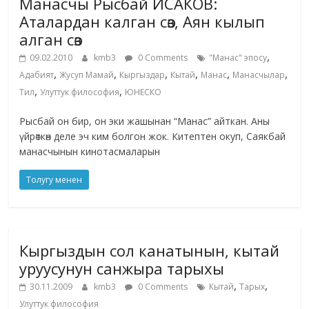
Манасчы Рысбай ИСАКОВ:
Аталардан калган сөз, Аян кылып
алган сөз
,
09.02.2010
kmb3
0 Comments
"Манас" эпосу
,
,
,
,
,
,
Адабият
Жусуп Мамай
Кыргыздар
Кытай
Манас
Манасчылар
,
,
Тил
Улуттук философия
ЮНЕСКО
Рысбай он бир, он эки жашынан “Манас” айткан. Аны
үйрөткөн деле эч ким болгон жок. Китептен окуп, Саякбай
манасчынын кинотасмаларын
Толугу менен
Кыргыздын сол канатынын, кытай
уруусунун санжыра тарыхы
,
,
30.11.2009
kmb3
0 Comments
Кытай
Тарых
Улуттук философия