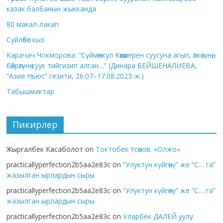
казак балбанын жыкканда
80 макал-лакап
Сүйлөбөс кыз
Карачач Чокморова: “Сүймөнкул Көкөмерен суусуна агып, өпкөсүнө,
бөйрөгүнө суук тийгизип алган…” (Динара БЕЙШЕНАЛИЕВА,
“Азия Ньюс” гезити, 26.07–17.08.2023-ж.)
Табышмактар
Пикирлер
Жыргалбек Касаболот
on
Токтобек Үсөнов. «Олжо»
practicallyperfection2b5aa2e83c
on
“Улуктун күйгөнү” же “С… га”
жазылган ырлардын сыры
practicallyperfection2b5aa2e83c
on
“Улуктун күйгөнү” же “С… га”
жазылган ырлардын сыры
practicallyperfection2b5aa2e83c
on
Уларбек ДАЛЕЙ уулу.