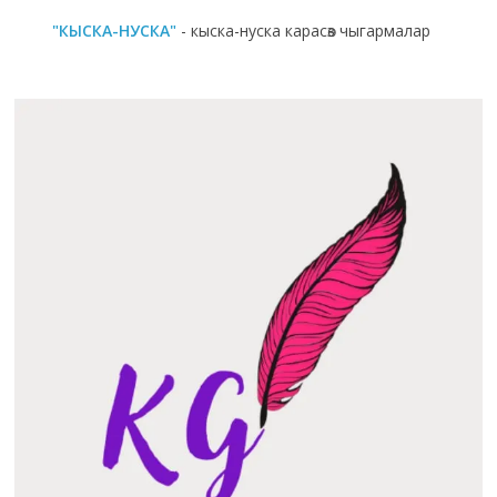
"КЫСКА-НУСКА"
- кыска-нуска карасөз чыгармалар