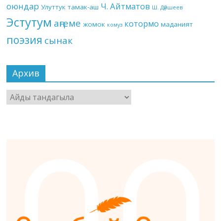
оюндар
Ч. Айтматов
Улуттук тамак-аш
Ш. Дүйшеев
Эстутум
аңгеме
котормо
жомок
маданият
комуз
поэзия
сынак
Архив
Архив