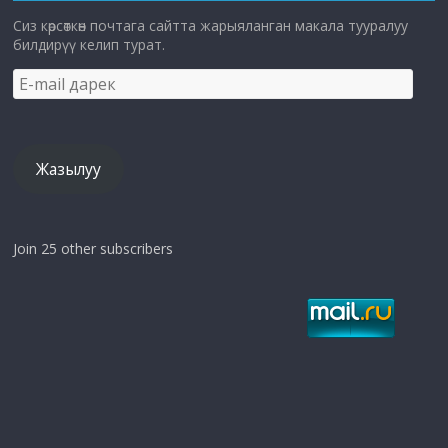
Сиз көрсөткөн почтага сайтта жарыяланган макала тууралуу
билдирүү келип турат.
E-
mail
дарек
Жазылуу
Join 25 other subscribers