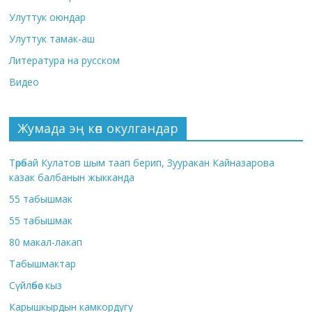
Улуттук оюндар
Улуттук тамак-аш
Литература на русском
Видео
Жумада эң көп окулгандар
Төрөбай Кулатов шым таап берип, Зууракан Кайназарова
казак балбанын жыкканда
55 табышмак
55 табышмак
80 макал-лакап
Табышмактар
Сүйлөбөс кыз
Карышкырдын камкордугу