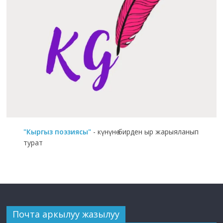
"Кыргыз поэзиясы"
- күнүнө бирден ыр жарыяланып
турат
Почта аркылуу жазылуу