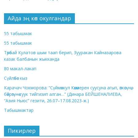
Айда эң көп окулгандар
55 табышмак
55 табышмак
Төрөбай Кулатов шым таап берип, Зууракан Кайназарова
казак балбанын жыкканда
80 макал-лакап
Сүйлөбөс кыз
Карачач Чокморова: “Сүймөнкул Көкөмерен суусуна агып, өпкөсүнө,
бөйрөгүнө суук тийгизип алган…” (Динара БЕЙШЕНАЛИЕВА,
“Азия Ньюс” гезити, 26.07–17.08.2023-ж.)
Табышмактар
Пикирлер