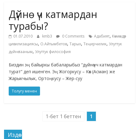
маданияты
Дүйнө үч катмардан
жана
адабияты
турабы?
,
01.07.2010
kmb3
0 Comments
Адабият
Көчмөндөр
,
,
,
,
цивилизациясы
О.Айтымбетов
Тарых
Теңирчилик
Улуттук
,
дүйнө тааным
Улуттук философия
Биздин эң байыркы бабаларыбыз “дүйнө үч катмардан
турат” деп ишенген. Эң Жогоркусу – Көк (Асман) же
Жарыкчылык, Ортоңкусу – Жер-суу
Толугу менен
1-бет 1 беттен
1
Издөө