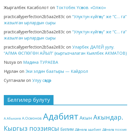
Жыргалбек Касаболот
on
Токтобек Үсөнов. «Олжо»
practicallyperfection2b5aa2e83c
on
“Улуктун күйгөнү” же “С… га”
жазылган ырлардын сыры
practicallyperfection2b5aa2e83c
on
“Улуктун күйгөнү” же “С… га”
жазылган ырлардын сыры
practicallyperfection2b5aa2e83c
on
Уларбек ДАЛЕЙ уулу.
“АЛМА ӨСПӨГӨН АЙЫЛ” (кыргызчалаган Кыялбек АКМАТОВ)
Nusya
on
Мадина ТУРАЕВА
Нұрлан
on
Эки элдин баатыры — Кайдоол
Султанали
on
Улуу сөздөр
Белгилер булуту
Адабият
Акындар.
Акын
А.Осмонов
А.Абыкаев
Кыргыз поэзиясы
Билим
Дүйнөлүк адабият
Дүйнөлүк поэзия