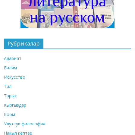
Рубрикалар
Адабият
Билим
Искусство
Тил
Тарых
Кыргыздар
Коом
Улуттук философия
Накыл кептер