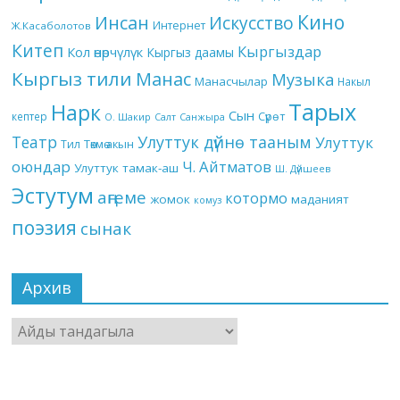
Кино
Инсан
Искусство
Интернет
Ж.Касаболотов
Китеп
Кыргыздар
Кол өнөрчүлүк
Кыргыз даамы
Кыргыз тили
Манас
Музыка
Манасчылар
Накыл
Тарых
Нарк
Сын
кептер
Сүрөт
О. Шакир
Салт
Санжыра
Театр
Улуттук дүйнө тааным
Улуттук
Төкмө акын
Тил
оюндар
Ч. Айтматов
Улуттук тамак-аш
Ш. Дүйшеев
Эстутум
аңгеме
котормо
жомок
маданият
комуз
поэзия
сынак
Архив
Архив