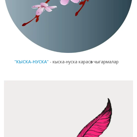
"КЫСКА-НУСКА"
- кыска-нуска карасөз чыгармалар