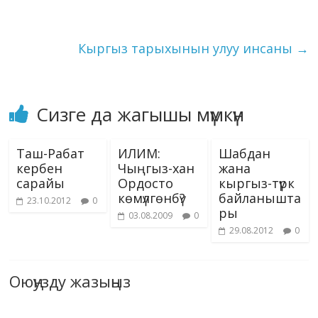
k
p
er
s
n
саны 37.…
ni
k
ki
Кыргыз тарыхынын улуу инсаны
→
Сизге да жагышы мүмкүн
Таш-Рабат
ИЛИМ:
Шабдан
кербен
Чыңгыз-хан
жана
сарайы
Ордосто
кыргыз-түрк
көмүлгөнбү?
байланышта
23.10.2012
0
ры
03.08.2009
0
29.08.2012
0
Оюңузду жазыңыз