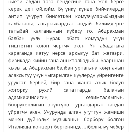
ниети абдан таза пендесине гана жол берсе
керек деп ойлойм. Бүгүнкү күндө бийчилерди
антип учуруп бийлеткен комузчуларыбыздын
калбаганы, азыркылардын андай билимдерге
татыбай калганынын күбөсү го. Абдрахман
балбан уулу Нурак абага комуздун учун
тиштетип коюп чертчү экен. Үн абадагыга
караганда катуу нерсе аркылуу бат жетээри,
физикада кийин гана аныкталбадыбы. Баарынан
кызыгы, Абдрахман балбан урпагына көңүл ачып
алаксытуу үчүн чыгарылган күүлөрдү үйрөнгөнгө
уруксат бербей, бир гана жанга азык болуп
жогорку рухий сапаттарды, баланын
адамкерчилигин, сезимталдыгын,
боорукерлигин өнүктүрө тургандарын тандап
үйрөтчү экен. Учурунда алган угуттун жемиши
менен дүйнөлүк музыканын борбору болгон
Италияда концерт бергенинде, эң белгилүү чебер