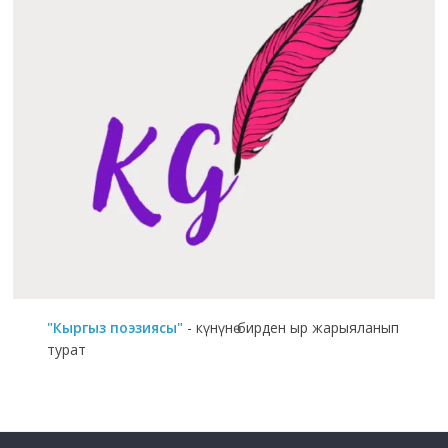
"Кыргыз поэзиясы"
- күнүнө бирден ыр жарыяланып
турат