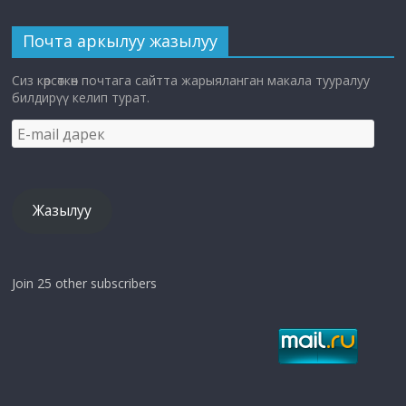
Почта аркылуу жазылуу
Сиз көрсөткөн почтага сайтта жарыяланган макала тууралуу
билдирүү келип турат.
E-
mail
дарек
Жазылуу
Join 25 other subscribers