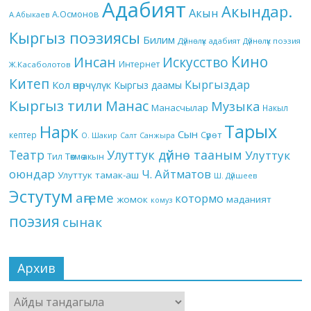
Адабият
Акындар.
Акын
А.Осмонов
А.Абыкаев
Кыргыз поэзиясы
Билим
Дүйнөлүк адабият
Дүйнөлүк поэзия
Кино
Инсан
Искусство
Интернет
Ж.Касаболотов
Китеп
Кыргыздар
Кол өнөрчүлүк
Кыргыз даамы
Кыргыз тили
Манас
Музыка
Манасчылар
Накыл
Тарых
Нарк
Сын
кептер
Сүрөт
О. Шакир
Салт
Санжыра
Театр
Улуттук дүйнө тааным
Улуттук
Төкмө акын
Тил
оюндар
Ч. Айтматов
Улуттук тамак-аш
Ш. Дүйшеев
Эстутум
аңгеме
котормо
жомок
маданият
комуз
поэзия
сынак
Архив
Архив