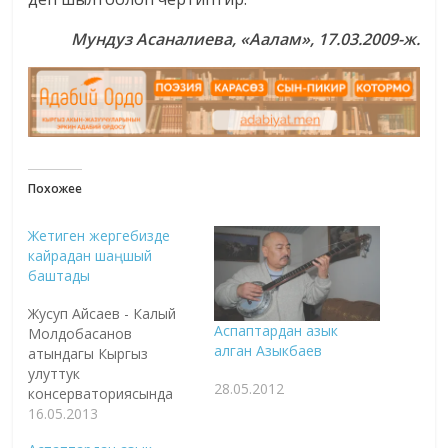
Мундуз Асаналиева, «Аалам», 17.03.2009-ж.
Похожее
Жетиген жергебизде
кайрадан шаңшый
баштады
Жусуп Айсаев - Калый
Аспаптардан азык
Молдобасанов
алган Азыкбаев
атындагы Кыргыз
улуттук
28.05.2012
консерваториясында
салттык музыка
16.05.2013
боюнча ага окутуучу.