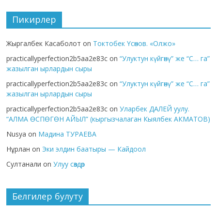
Пикирлер
Жыргалбек Касаболот
on
Токтобек Үсөнов. «Олжо»
practicallyperfection2b5aa2e83c
on
“Улуктун күйгөнү” же “С… га”
жазылган ырлардын сыры
practicallyperfection2b5aa2e83c
on
“Улуктун күйгөнү” же “С… га”
жазылган ырлардын сыры
practicallyperfection2b5aa2e83c
on
Уларбек ДАЛЕЙ уулу.
“АЛМА ӨСПӨГӨН АЙЫЛ” (кыргызчалаган Кыялбек АКМАТОВ)
Nusya
on
Мадина ТУРАЕВА
Нұрлан
on
Эки элдин баатыры — Кайдоол
Султанали
on
Улуу сөздөр
Белгилер булуту