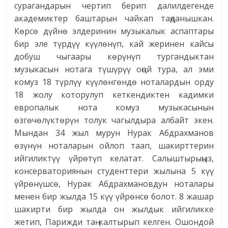
сурагандарын чертип берип далилдегенде
академиктер баштарын чайкап таңданышкан.
Көрсө дүйнө элдеринин музыкалык аспаптары
бир эле түрдүү күүлөнүп, кай жеринен кайсы
добуш чыгаары көрүнүп тургандыктан
музыкасын нотага түшүрүү оңой тура, ал эми
комуз 18 түрлүү күүлөнгөндө ноталардын орду
18 жолу которулуп кеткендиктен кадимки
европалык нота комуз музыкасынын
өзгөчөлүктөрүн толук чагылдыра албайт экен.
Мындан 34 жыл мурун Нурак Абдрахманов
өзүнүн ноталарын ойлоп таап, шакирттерин
ийгиликтүү үйрөтүп келатат. Салыштырыңыз,
консерваториянын студенттери жылына 5 күү
үйрөнүшсө, Нурак Абдрахмановдун ноталары
менен бир жылда 15 күү үйрөнсө болот. 8 жашар
шакирти бир жылда он жылдык ийгиликке
жетип, Парижди таң калтырып келген. Ошондой