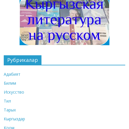
Рубрикалар
Адабият
Билим
Искусство
Тил
Тарых
Кыргыздар
Коом