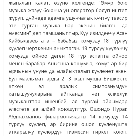
жыгылып калат, өзүнө келгенде: “Өмүр бою
музыка жазуу боюнча үн оператор болуп иштеп
жүрүп, дүйнөдө адамга ушунчалык күчтүү таасир
эте турган музыка бар экенин билген да
эмесмин” деп тамшаныптыр. Күү изилдөөчү Асан
Кайбылдаев ата – бабабыз комузду 18 түрлүү
күүлөп черткенин аныктаган. 18 түрлүү күүлөнчү
комузда ойноо деген 18 түр аспапта ойноо
менен барабар. Анысына кошумча, комуз ар бир
ырчынын үнүнө да ылайыкталып күүлөнөт экен.
Бул маалыматтарды 2 -3 жыл мурда Бишкекте
өткөн эл аралык симпозиумдун
катышуучуларына айтканда чет өлкөлүк
музыканттар ишенбей, ал тургай айрымдар
элестете да албай коюшуптур. Ошондо Нурак
Абдрахманов филармониядагы 14 комузду 14
түрлүү күүлөп, ар бирине ошол күүлөнүштө
аткарылчу күүлөрдүн тизмесин тиркеп коюп,