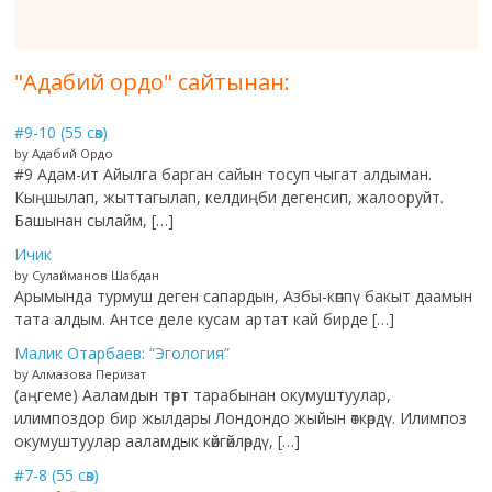
"Адабий ордо" сайтынан:
#9-10 (55 сөз)
by Адабий Ордо
#9 Адам-ит Айылга барган сайын тосуп чыгат алдыман.
Кыңшылап, жыттагылап, келдиңби дегенсип, жалооруйт.
Башынан сылайм, […]
Ичик
by Сулайманов Шабдан
Арымында турмуш деген сапардын, Азбы-көппү бакыт даамын
тата алдым. Антсе деле кусам артат кай бирде […]
Малик Отарбаев: “Эгология”
by Алмазова Перизат
(аңгеме) Ааламдын төрт тарабынан окумуштуулар,
илимпоздор бир жылдары Лондондо жыйын өткөрдү. Илимпоз
окумуштуулар ааламдык көйгөйлөрдү, […]
#7-8 (55 сөз)