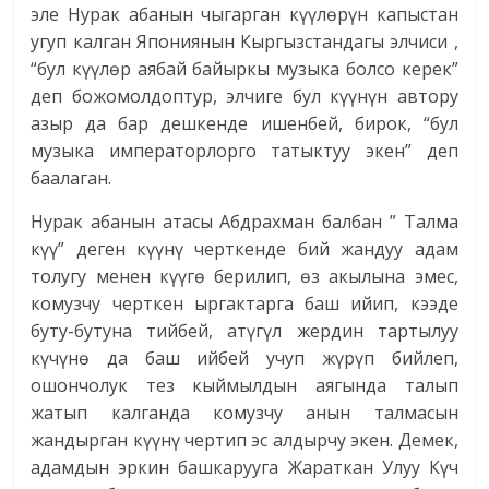
эле Нурак абанын чыгарган күүлөрүн капыстан
угуп калган Япониянын Кыргызстандагы элчиси ,
“бул күүлөр аябай байыркы музыка болсо керек”
деп божомолдоптур, элчиге бул күүнүн автору
азыр да бар дешкенде ишенбей, бирок, “бул
музыка императорлорго татыктуу экен” деп
баалаган.
Нурак абанын атасы Абдрахман балбан ” Талма
күү” деген күүнү черткенде бий жандуу адам
толугу менен күүгө берилип, өз акылына эмес,
комузчу черткен ыргактарга баш ийип, кээде
буту-бутуна тийбей, атүгүл жердин тартылуу
күчүнө да баш ийбей учуп жүрүп бийлеп,
ошончолук тез кыймылдын аягында талып
жатып калганда комузчу анын талмасын
жандырган күүнү чертип эс алдырчу экен. Демек,
адамдын эркин башкарууга Жараткан Улуу Күч