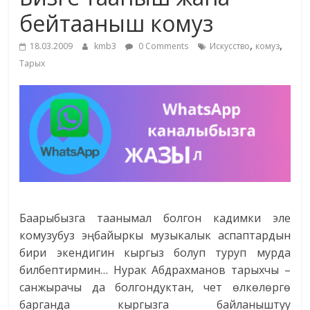
маданияты
бейтааныш комуз
жана
,
,
адабияты
18.03.2009
kmb3
0 Comments
Искусство
комуз
Тарых
Баарыбызга таанымал болгон кадимки эле
комузубуз эң байыркы музыкалык аспаптардын
бири экендигин кыргыз болуп туруп мурда
билбептирмин… Нурак Абдрахманов тарыхчы –
санжырачы да болгондуктан, чет өлкөлөргө
барганда кыргызга байланыштуу