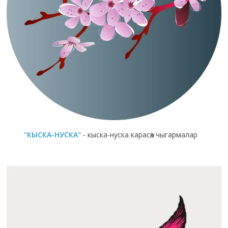
"КЫСКА-НУСКА"
- кыска-нуска карасөз чыгармалар