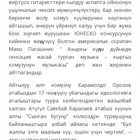
виртуоз гитаристтери кылдуу аспапта ойноонун
ушунчалык чексиз мүмкүнчүлүктөрү бар экенин
биринчи жолу комуз күүлөрүнөн көргөнүн
айтышып, өнөрүн үйрөнүп калуу үчүн бир жума
бою ээрчип жүрүшкөн. ЮНЕСКО конкурсунун
кийинки жеңүүчүсү болгон америкалык скрипач
Михо Пагашник: ” Азыркы күңдө дүйнөдө
сенсация жасай турган музыка – кыргыз
комузунун музыкасы” деп жөн жеринен
айтпагандыр.
Айтылуу алп комузчу Карамолдо Орозов
атабыздын 17 чоң күүсү убагындагы идеологияга
аталыштары туура келбегендиктен жазылбай
калган. Атүгүл Саякбай Каралаев атабыз күүнүн
алпы “Сынган бугуну” колхоздун турмушуна
байланыштыра албай айласы кеткенде: “Бул
жалпы элге маалым күү, ошон үчүн чертем”, –
деп шылтоолоп чертиптир.