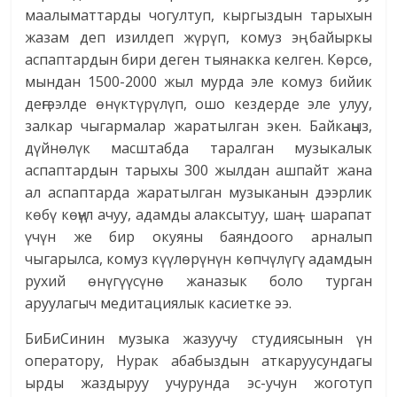
маалыматтарды чогултуп, кыргыздын тарыхын
жазам деп изилдеп жүрүп, комуз эң байыркы
аспаптардын бири деген тыянакка келген. Көрсө,
мындан 1500-2000 жыл мурда эле комуз бийик
деңгээлде өнүктүрүлүп, ошо кездерде эле улуу,
залкар чыгармалар жаратылган экен. Байкаңыз,
дүйнөлүк масштабда таралган музыкалык
аспаптардын тарыхы 300 жылдан ашпайт жана
ал аспаптарда жаратылган музыканын дээрлик
көбү көңүл ачуу, адамды алаксытуу, шаң – шарапат
үчүн же бир окуяны баяндоого арналып
чыгарылса, комуз күүлөрүнүн көпчүлүгү адамдын
рухий өнүгүүсүнө жаназык боло турган
аруулагыч медитациялык касиетке ээ.
БиБиСинин музыка жазуучу студиясынын үн
оператору, Нурак абабыздын аткаруусундагы
ырды жаздыруу учурунда эс-учун жоготуп