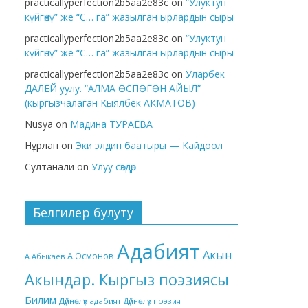
practicallyperfection2b5aa2e83c
on
“Улуктун
күйгөнү” же “С… га” жазылган ырлардын сыры
practicallyperfection2b5aa2e83c
on
“Улуктун
күйгөнү” же “С… га” жазылган ырлардын сыры
practicallyperfection2b5aa2e83c
on
Уларбек
ДАЛЕЙ уулу. “АЛМА ӨСПӨГӨН АЙЫЛ”
(кыргызчалаган Кыялбек АКМАТОВ)
Nusya
on
Мадина ТУРАЕВА
Нұрлан
on
Эки элдин баатыры — Кайдоол
Султанали
on
Улуу сөздөр
Белгилер булуту
Адабият
Акын
А.Осмонов
А.Абыкаев
Акындар. Кыргыз поэзиясы
Билим
Дүйнөлүк адабият
Дүйнөлүк поэзия