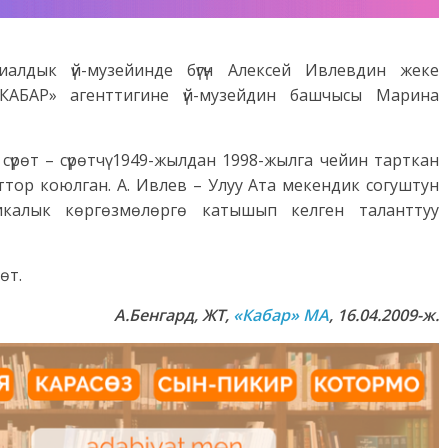
алдык үй-музейинде бүгүн Алексей Ивлевдин жеке
«КАБАР» агенттигине үй-музейдин башчысы Марина
 сүрөт – сүрөтчү 1949-жылдан 1998-жылга чейин тарткан
тор коюлган. А. Ивлев – Улуу Ата мекендик согуштун
икалык көргөзмөлөргө катышып келген таланттуу
өт.
А.Бенгард, ЖТ,
«Кабар» МА
, 16.04.2009-ж.