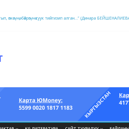
ры он үч акындын котормосунда
ып, өпкөсүнө, бөйрөгүнө суук тийгизип алган…” (Динара БЕЙШЕНАЛИЕВ
ЛАКТАР
KG ЛИТЕРАТУРА
САЙТ ТУУРАЛУУ
БАЙЛАН