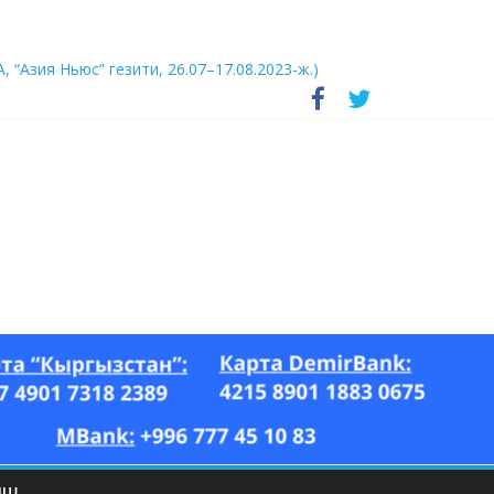
А, “Азия Ньюс” гезити, 26.07–17.08.2023-ж.)
ЫШ