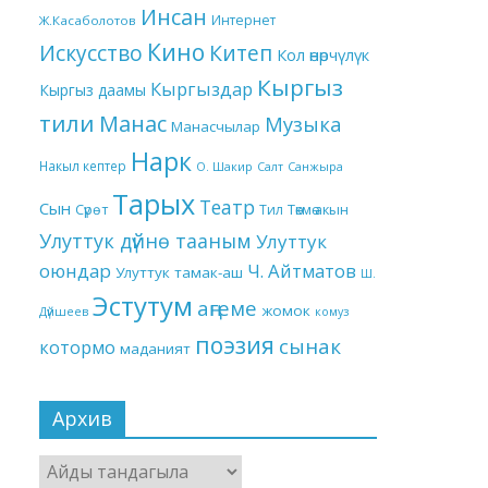
Инсан
Интернет
Ж.Касаболотов
Кино
Китеп
Искусство
Кол өнөрчүлүк
Кыргыз
Кыргыздар
Кыргыз даамы
тили
Манас
Музыка
Манасчылар
Нарк
Накыл кептер
О. Шакир
Салт
Санжыра
Тарых
Театр
Сын
Төкмө акын
Сүрөт
Тил
Улуттук дүйнө тааным
Улуттук
оюндар
Ч. Айтматов
Улуттук тамак-аш
Ш.
Эстутум
аңгеме
жомок
Дүйшеев
комуз
поэзия
сынак
котормо
маданият
Архив
Архив