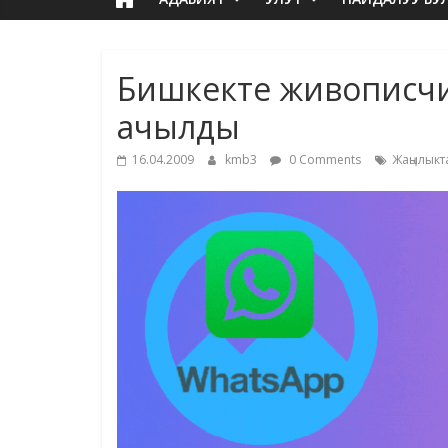
Бишкекте живописчи А
ачылды
16.04.2009
kmb3
0 Comments
Жаңылыкт