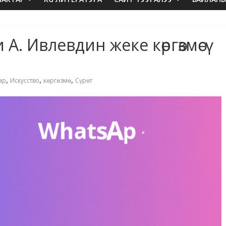
. Ивлевдин жеке көргөзмөсү
,
,
,
ар
Искусство
көргөзмө
Сүрөт