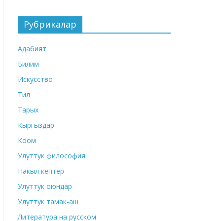
Рубрикалар
Адабият
Билим
Искусство
Тил
Тарых
Кыргыздар
Коом
Улуттук философия
Накыл кептер
Улуттук оюндар
Улуттук тамак-аш
Литература на русском