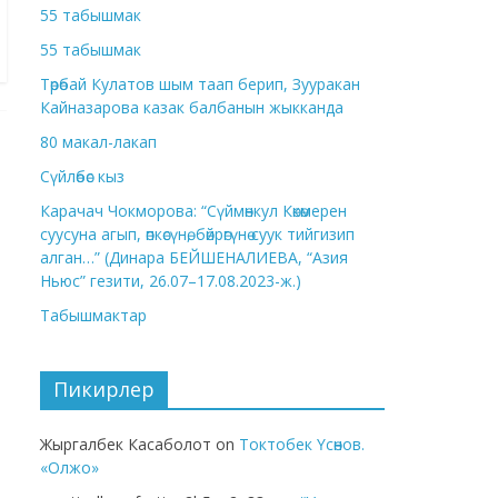
55 табышмак
55 табышмак
Төрөбай Кулатов шым таап берип, Зууракан
Кайназарова казак балбанын жыкканда
80 макал-лакап
Сүйлөбөс кыз
Карачач Чокморова: “Сүймөнкул Көкөмерен
суусуна агып, өпкөсүнө, бөйрөгүнө суук тийгизип
алган…” (Динара БЕЙШЕНАЛИЕВА, “Азия
Ньюс” гезити, 26.07–17.08.2023-ж.)
Табышмактар
Пикирлер
Жыргалбек Касаболот
on
Токтобек Үсөнов.
«Олжо»