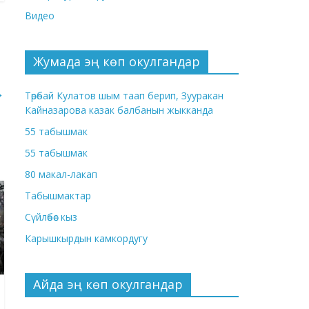
Видео
Жумада эң көп окулгандар
→
Төрөбай Кулатов шым таап берип, Зууракан
Кайназарова казак балбанын жыкканда
55 табышмак
55 табышмак
80 макал-лакап
Табышмактар
Сүйлөбөс кыз
Карышкырдын камкордугу
Айда эң көп окулгандар