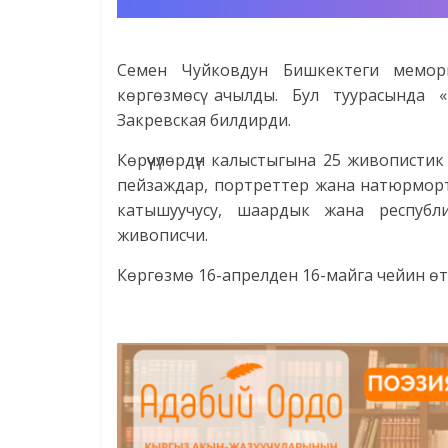
Семен Чуйковдун Бишкектеги мемори
көргөзмөсү ачылды. Бул туурасында 
Закревская билдирди.
Көрүүчүлөрдүн калыстыгына 25 живопистик
пейзаждар, портреттер жана натюрморт
катышуучусу, шаардык жана республ
живописчи.
Көргөзмө 16-апрелден 16-майга чейин өт