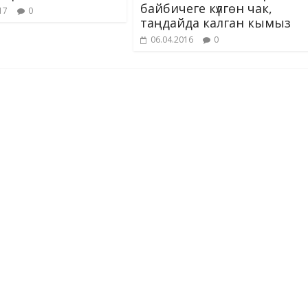
байбичеге күлгөн чак,
17
0
таңдайда калган кымыз
06.04.2016
0