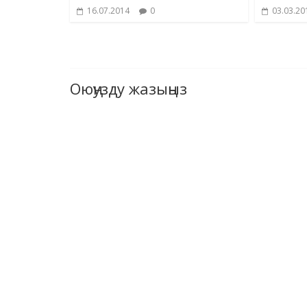
16.07.2014
0
03.03.20
Оюңузду жазыңыз