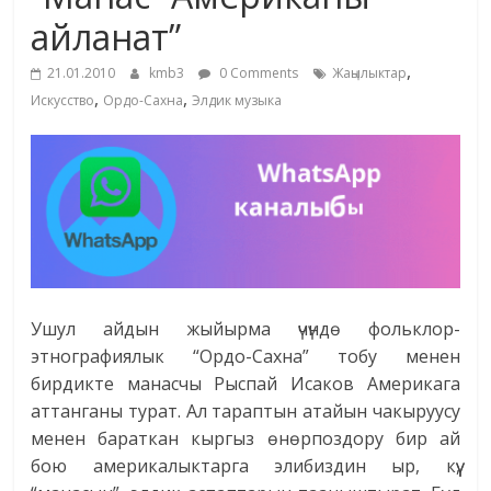
маданияты
айланат”
жана
,
адабияты
21.01.2010
kmb3
0 Comments
Жаңылыктар
,
,
Искусство
Ордо-Сахна
Элдик музыка
Ушул айдын жыйырма үчүндө фольклор-
этнографиялык “Ордо-Сахна” тобу менен
бирдикте манасчы Рыспай Исаков Америкага
аттанганы турат. Ал тараптын атайын чакыруусу
менен бараткан кыргыз өнөрпоздору бир ай
бою америкалыктарга элибиздин ыр, күү,