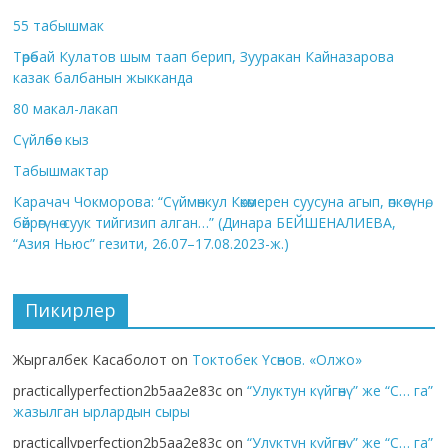
55 табышмак
Төрөбай Кулатов шым таап берип, Зууракан Кайназарова
казак балбанын жыкканда
80 макал-лакап
Сүйлөбөс кыз
Табышмактар
Карачач Чокморова: “Сүймөнкул Көкөмерен суусуна агып, өпкөсүнө,
бөйрөгүнө суук тийгизип алган…” (Динара БЕЙШЕНАЛИЕВА,
“Азия Ньюс” гезити, 26.07–17.08.2023-ж.)
Пикирлер
Жыргалбек Касаболот
on
Токтобек Үсөнов. «Олжо»
practicallyperfection2b5aa2e83c
on
“Улуктун күйгөнү” же “С… га”
жазылган ырлардын сыры
practicallyperfection2b5aa2e83c
on
“Улуктун күйгөнү” же “С… га”