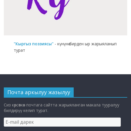
"Кыргыз поэзиясы"
- күнүнө бирден ыр жарыяланып
турат
Почта аркылуу жазылуу
Сиз көрсөткөн почтага сайтта жарыяланган макала тууралуу
билдирүү келип турат.
E-
mail