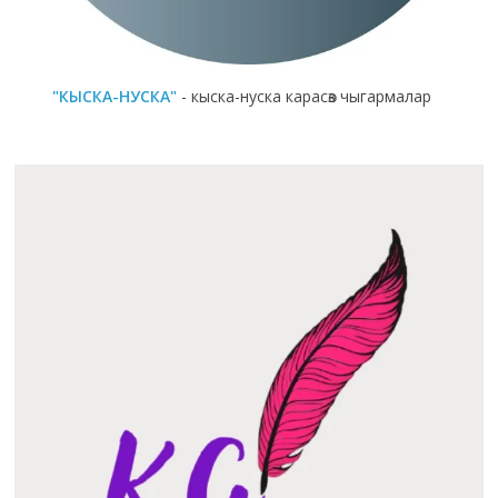
"КЫСКА-НУСКА"
- кыска-нуска карасөз чыгармалар