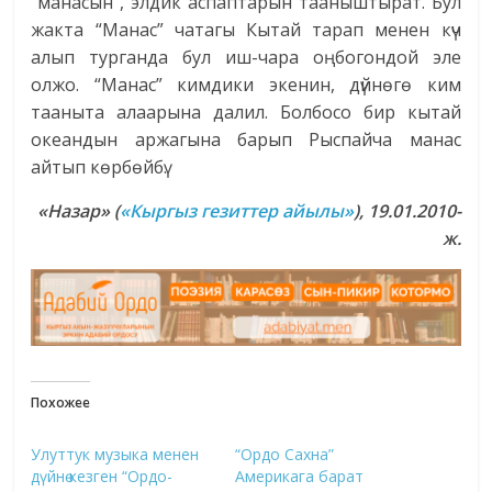
“манасын”, элдик аспаптарын тааныштырат. Бул
жакта “Манас” чатагы Кытай тарап менен күч
алып турганда бул иш-чара оңбогондой эле
олжо. “Манас” кимдики экенин, дүйнөгө ким
тааныта алаарына далил. Болбосо бир кытай
океандын аржагына барып Рыспайча манас
айтып көрбөйбү.
«Назар» (
«Кыргыз гезиттер айылы»
), 19.01.2010-
ж.
Похожее
Улуттук музыка менен
“Ордо Сахна”
дүйнө кезген “Ордо-
Америкага барат