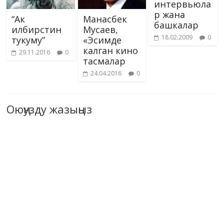
интервьюла
р жана
“Ак
Манасбек
башкалар
илбирстин
Мусаев,
18.02.2009
0
тукуму”
«Эсимде
калган кино
29.11.2016
0
тасмалар
24.04.2016
0
Оюңузду жазыңыз