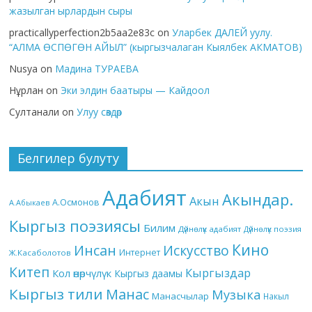
жазылган ырлардын сыры
practicallyperfection2b5aa2e83c
on
Уларбек ДАЛЕЙ уулу.
“АЛМА ӨСПӨГӨН АЙЫЛ” (кыргызчалаган Кыялбек АКМАТОВ)
Nusya
on
Мадина ТУРАЕВА
Нұрлан
on
Эки элдин баатыры — Кайдоол
Султанали
on
Улуу сөздөр
Белгилер булуту
Адабият
Акындар.
Акын
А.Осмонов
А.Абыкаев
Кыргыз поэзиясы
Билим
Дүйнөлүк адабият
Дүйнөлүк поэзия
Кино
Инсан
Искусство
Интернет
Ж.Касаболотов
Китеп
Кыргыздар
Кол өнөрчүлүк
Кыргыз даамы
Кыргыз тили
Манас
Музыка
Манасчылар
Накыл