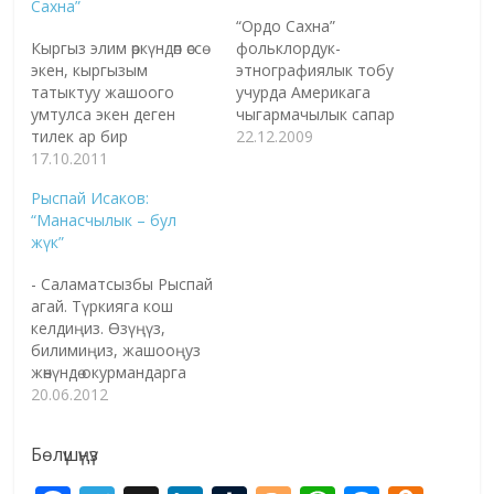
Сахна”
“Ордо Сахна”
Кыргыз элим өркүндөп өссө
фольклордук-
экен, кыргызым
этнографиялык тобу
татыктуу жашоого
учурда Америкага
умтулса экен деген
чыгармачылык сапар
тилек ар бир
алдында даярдыктарды
22.12.2009
кыргыздын жүрөгүндө
17.10.2011
көрүүдө. Программа
эмеспи. Буга "Ордо-
декабрь айынын
Рыспай Исаков:
сахна" фольклордук
башында Бишкекте бет
“Манасчылык – бул
этнографиялык
ачары өткөн “Жибек
жүк”
ансамблинин өз салымы
жолдун Ак конушу”
бар. Алыскы
театралдык
- Саламатсызбы Рыспай
Америкадан тарта чет
композициясынын
агай. Түркияга кош
элдик угуучуларын
негизинде даярдалып
келдиңиз. Өзүңүз,
багындырып, алардын
жатат. Программанын
билимиңиз, жашооңуз
дагы жүрөгүнөн түнөк таап,
алгачкы бөлүгү
жөнүндө окурмандарга
кыргыздын салттуу
“Кайберен” деп аталып,
тааныштырып
20.06.2012
музыкаларын дүйнөгө
анда Кыргыз улуттук
кетсеңиз. - 1975-
жаңыртып келишет.
көркөм руханий дөөлөттөрү -
жылдын 11-майында
"Ордо-сахна"
байыркы ыр-күүлөр,
Бөлүшүңүз
Ош облусуна караштуу
ансамблин 1998-жылы
бийлер аркылуу
Өзгөн районунун
негиздеген Ордо ТВ
чагылат. Театралдык