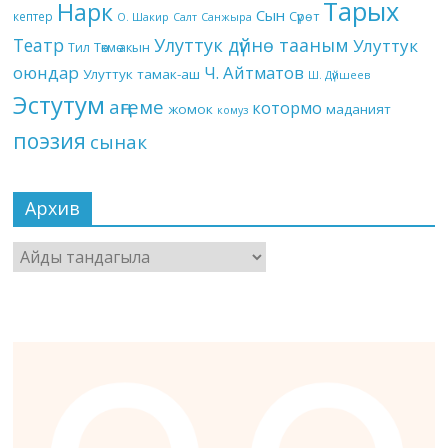
Тарых
Нарк
Сын
кептер
Сүрөт
О. Шакир
Салт
Санжыра
Театр
Улуттук дүйнө тааным
Улуттук
Төкмө акын
Тил
оюндар
Ч. Айтматов
Улуттук тамак-аш
Ш. Дүйшеев
Эстутум
аңгеме
котормо
жомок
маданият
комуз
поэзия
сынак
Архив
Архив