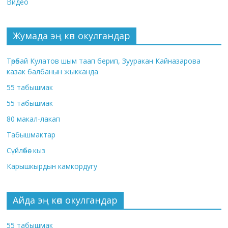
Видео
Жумада эң көп окулгандар
Төрөбай Кулатов шым таап берип, Зууракан Кайназарова
казак балбанын жыкканда
55 табышмак
55 табышмак
80 макал-лакап
Табышмактар
Сүйлөбөс кыз
Карышкырдын камкордугу
Айда эң көп окулгандар
55 табышмак