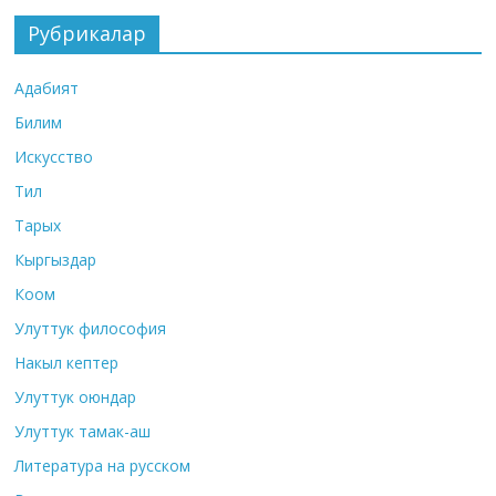
Рубрикалар
Адабият
Билим
Искусство
Тил
Тарых
Кыргыздар
Коом
Улуттук философия
Накыл кептер
Улуттук оюндар
Улуттук тамак-аш
Литература на русском