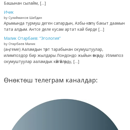
Башынан сылайм, […]
Ичик
by Сулайманов Шабдан
Арымында турмуш деген сапардын, Азбы-көппү бакыт даамын
тата алдым. Антсе деле кусам артат кай бирде […]
Малик Отарбаев: “Эгология”
by Отарбаев Малик
(аңгеме) Ааламдын төрт тарабынан окумуштуулар,
илимпоздор бир жылдары Лондондо жыйын өткөрдү. Илимпоз
окумуштуулар ааламдык көйгөйлөрдү, […]
Өнөктөш телеграм каналдар: