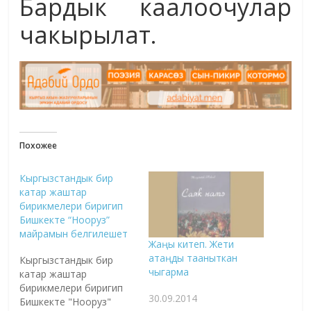
Бардык каалоочулар
чакырылат.
Похожее
Кыргызстандык бир
катар жаштар
бирикмелери биригип
Бишкекте “Нооруз”
майрамын белгилешет
Жаңы китеп. Жети
атаңды тааныткан
Кыргызстандык бир
чыгарма
катар жаштар
бирикмелери биригип
30.09.2014
Бишкекте "Нооруз"