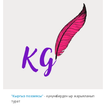
"Кыргыз поэзиясы"
- күнүнө бирден ыр жарыяланып
турат