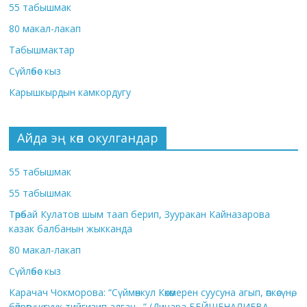
55 табышмак
80 макал-лакап
Табышмактар
Сүйлөбөс кыз
Карышкырдын камкордугу
Айда эң көп окулгандар
55 табышмак
55 табышмак
Төрөбай Кулатов шым таап берип, Зууракан Кайназарова
казак балбанын жыкканда
80 макал-лакап
Сүйлөбөс кыз
Карачач Чокморова: “Сүймөнкул Көкөмерен суусуна агып, өпкөсүнө,
бөйрөгүнө суук тийгизип алган…” (Динара БЕЙШЕНАЛИЕВА,