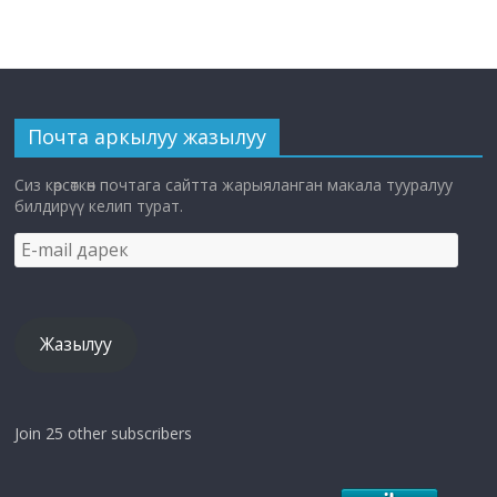
Почта аркылуу жазылуу
Сиз көрсөткөн почтага сайтта жарыяланган макала тууралуу
билдирүү келип турат.
E-
mail
дарек
Жазылуу
Join 25 other subscribers