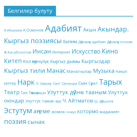
Белгилер булуту
Адабият
Акындар.
Акын
А.Осмонов
А.Абыкаев
Кыргыз поэзиясы
Билим
Дүйнөлүк адабият
Дүйнөлүк поэзия
Кино
Инсан
Искусство
Интернет
Ж.Касаболотов
Китеп
Кыргыздар
Кол өнөрчүлүк
Кыргыз даамы
Кыргыз тили
Манас
Музыка
Манасчылар
Накыл
Тарых
Нарк
Сын
кептер
Сүрөт
О. Шакир
Салт
Санжыра
Театр
Улуттук дүйнө тааным
Улуттук
Төкмө акын
Тил
оюндар
Ч. Айтматов
Улуттук тамак-аш
Ш. Дүйшеев
Эстутум
аңгеме
котормо
жомок
маданият
комуз
поэзия
сынак