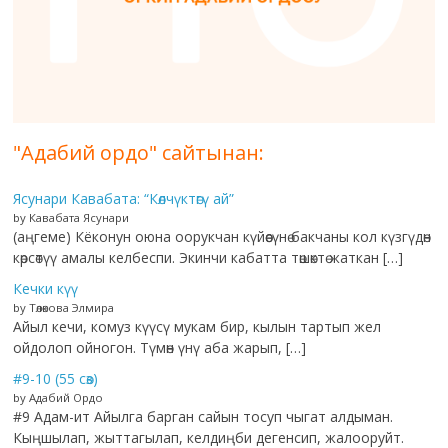
"Адабий ордо" сайтынан:
Ясунари Кавабата: “Көлчүктөгү ай”
by Кавабата Ясунари
(аңгеме) Кёконун оюна оорукчан күйөөсүнө бакчаны кол күзгүдөн
көрсөтүү амалы келбеспи. Экинчи кабатта төшөктө жаткан […]
Кечки күү
by Төлөкова Элмира
Айыл кечи, комуз күүсү мукам бир, кылын тартып жел
ойдолоп ойногон. Түмөн үнү аба жарып, […]
#9-10 (55 сөз)
by Адабий Ордо
#9 Адам-ит Айылга барган сайын тосуп чыгат алдыман.
Кыңшылап, жыттагылап, келдиңби дегенсип, жалооруйт.