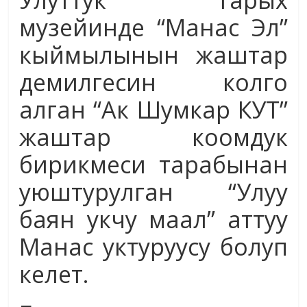
Улуттук Тарых
музейинде “Манас Эл”
кыймылынын жаштар
демилгесин колго
алган “Ак Шумкар КУТ”
жаштар коомдук
бирикмеси тарабынан
уюштурулган “Улуу
баян укчу маал” аттуу
Манас уктуруусу болуп
келет.