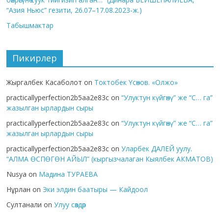
“Азия Ньюс” гезити, 26.07–17.08.2023-ж.)
Табышмактар
Пикирлер
Жыргалбек Касаболот
on
Токтобек Үсөнов. «Олжо»
practicallyperfection2b5aa2e83c
on
“Улуктун күйгөнү” же “С… га”
жазылган ырлардын сыры
practicallyperfection2b5aa2e83c
on
“Улуктун күйгөнү” же “С… га”
жазылган ырлардын сыры
practicallyperfection2b5aa2e83c
on
Уларбек ДАЛЕЙ уулу.
“АЛМА ӨСПӨГӨН АЙЫЛ” (кыргызчалаган Кыялбек АКМАТОВ)
Nusya
on
Мадина ТУРАЕВА
Нұрлан
on
Эки элдин баатыры — Кайдоол
Султанали
on
Улуу сөздөр