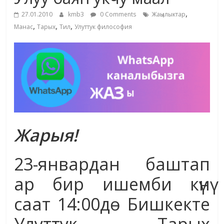
маданияты
,
27.01.2010
kmb3
0 Comments
Жаңылыктар
жана
,
,
,
Манас
Тарых
Тил
Улуттук философия
адабияты
Жарыя!
23-январдан баштап
ар бир ишемби күнү
саат 14:00дө Бишкекте