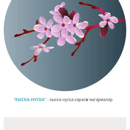
"КЫСКА-НУСКА"
- кыска-нуска карасөз чыгармалар