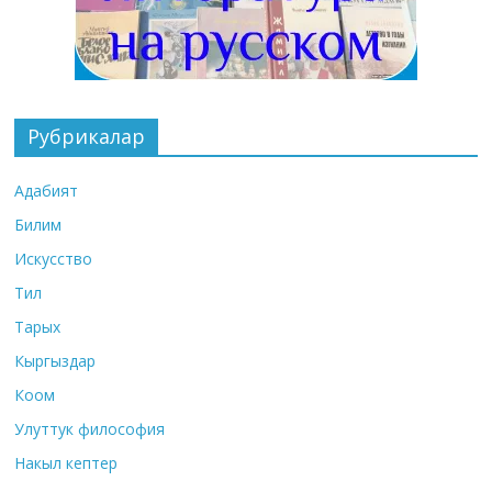
Рубрикалар
Адабият
Билим
Искусство
Тил
Тарых
Кыргыздар
Коом
Улуттук философия
Накыл кептер