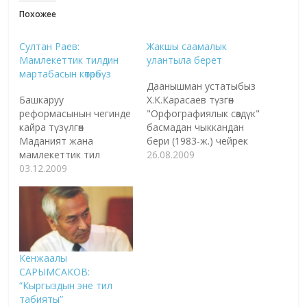
Похожее
Султан Раев:
Жакшы саамалык
Мамлекеттик тилдин
улантыла берет
мартабасын көтөрөбүз
Даанышман устатыбыз
Башкаруу
Х.К.Карасаев түзгөн
реформасынын чегинде
"Орфографиялык сөздүк"
кайра түзүлгөн
басмадан чыккандан
Маданият жана
бери (1983-ж.) чейрек
мамлекеттик тил
кылым өттү. Ошол күндөн
26.08.2009
агенттиги жакында
03.12.2009
бери өлкөбүздөгү бардык
өзүнүн жобосун иштеп
тилчи-филологдор,
чыгып бекитти. Улуттук
редакторлор,
баалуулуктардын
корректорлор,
башатында турган бул
мугалимдер аны
эки тармактын ишин
жетекчиликке алып,
уюштуруу тапшырылган
пайдаланып келишет.
Кенжаалы
агенттиктин иш
Андан бери көп заман
САРЫМСАКОВ:
багыттары, өзөктүү
алмашып, биздин
“Кыргыздын эне тил
маселелер боюнча
турмушубузда да,
табияты”
анын директору Султан
тилибизде да көп