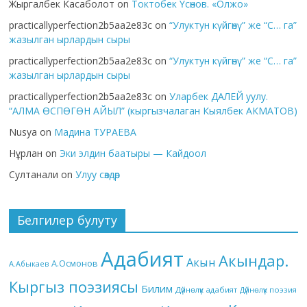
Жыргалбек Касаболот
on
Токтобек Үсөнов. «Олжо»
practicallyperfection2b5aa2e83c
on
“Улуктун күйгөнү” же “С… га”
жазылган ырлардын сыры
practicallyperfection2b5aa2e83c
on
“Улуктун күйгөнү” же “С… га”
жазылган ырлардын сыры
practicallyperfection2b5aa2e83c
on
Уларбек ДАЛЕЙ уулу.
“АЛМА ӨСПӨГӨН АЙЫЛ” (кыргызчалаган Кыялбек АКМАТОВ)
Nusya
on
Мадина ТУРАЕВА
Нұрлан
on
Эки элдин баатыры — Кайдоол
Султанали
on
Улуу сөздөр
Белгилер булуту
Адабият
Акындар.
Акын
А.Осмонов
А.Абыкаев
Кыргыз поэзиясы
Билим
Дүйнөлүк адабият
Дүйнөлүк поэзия