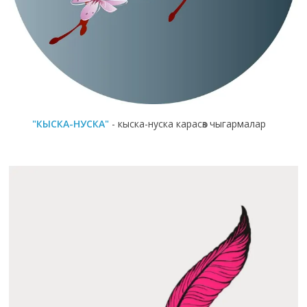
"КЫСКА-НУСКА"
- кыска-нуска карасөз чыгармалар