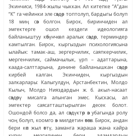
Экинчиси, 1984-жылы чыккан. Ал китепке “А”дан
“К” га чейинки эле сөздөр топтолуп, бардыгы болуп
18 миң сөз болгон. Бирок, биринчиден ал
эмгектерге ошол кездеги идеологияга
байланыштуу көбүнчө эл аралык сөздөр, терминдер
камтылган. Бирок, кыргыздын психологиясына
ылайык: тамак-аш, зергерчилик, саяпкерчилик,
мергенчилик, саймачылык, үрп – адаттарына,
каада-салттарына, динине байланышкан сөздөр
кирбей калган. Экинчиден, кыргыздын
залкарлары: Калыгулдун, Арстанбектин, Молдо
Кылыч, Молдо Нияздардын ж. б. акыл-насаат
сөздөрү мисалга алынган эмес. Кыскасы, ал
эмгектер саясатташтырылган десек болот.
Ошондой болсо да, ал сөздүктөр өз убагында ролу
чоң болуп, коомго өз милдетин өтөгөн. Бирок, андан
бери көп жыл өттү, заманга жараша жана кайра
куруу мезгилинен бери адамдардын