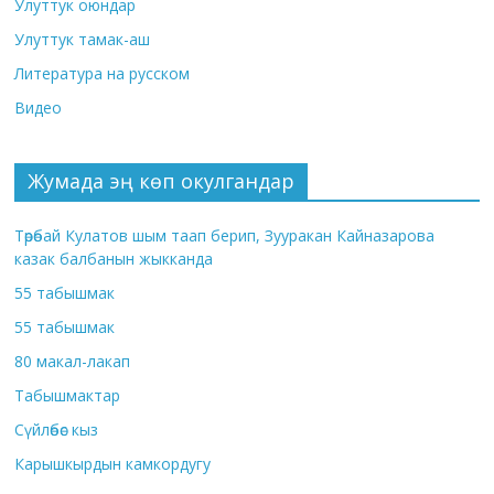
Улуттук оюндар
Улуттук тамак-аш
Литература на русском
Видео
Жумада эң көп окулгандар
Төрөбай Кулатов шым таап берип, Зууракан Кайназарова
казак балбанын жыкканда
55 табышмак
55 табышмак
80 макал-лакап
Табышмактар
Сүйлөбөс кыз
Карышкырдын камкордугу