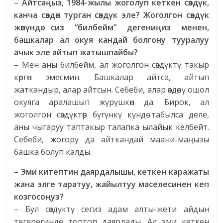
–
Айтсаңыз, 1984-жылы жоголуп кеткен сөздүк,
канча сөздөн турган сөздүк эле? Жоголгон сөздүк
жөнүндө сиз “билбейм” дегениңиз менен,
башкалар ал окуя кандай болгону тууралуу
ачык эле айтып жатышпайбы?
–
Мен аны билбейм, ал жоголгон сөздүктү такыр
көргөн эмесмин. Башкалар айтса, айтып
жаткандыр, алар айтсын. Себеби, алар өздөрү ошол
окуяга аралашып жүрүшкөн да. Бирок, ал
жоголгон сөздүктөр бүгүнкү күндө табылса деле,
аны чыгаруу таптакыр талапка ылайык келбейт.
Себеби, жогору да айткандай маани-маңызы
башка болуп калды.
–
Эми китептин даярдалышы, кеткен каражаты
жана элге таратуу, жайылтуу маселесинен кеп
козгосоңуз?
– Бул сөздүктү сегиз адам алты-жети айдын
тегерегинде топтоп даярдады. Ал эми кеткен