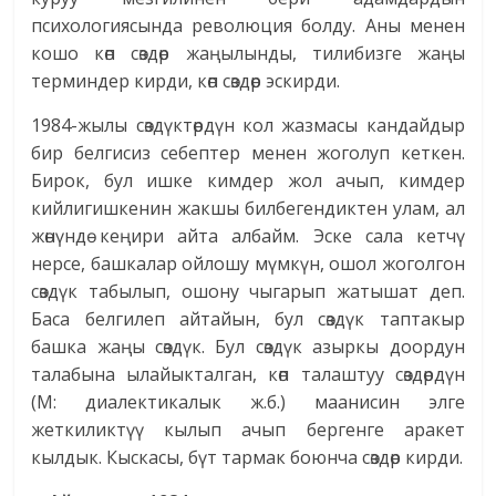
психологиясында революция болду. Аны менен
кошо көп сөздөр жаңылынды, тилибизге жаңы
терминдер кирди, көп сөздөр эскирди.
1984-жылы сөздүктөрдүн кол жазмасы кандайдыр
бир белгисиз себептер менен жоголуп кеткен.
Бирок, бул ишке кимдер жол ачып, кимдер
кийлигишкенин жакшы билбегендиктен улам, ал
жөнүндө кеңири айта албайм. Эске сала кетчү
нерсе, башкалар ойлошу мүмкүн, ошол жоголгон
сөздүк табылып, ошону чыгарып жатышат деп.
Баса белгилеп айтайын, бул сөздүк таптакыр
башка жаңы сөздүк. Бул сөздүк азыркы доордун
талабына ылайыкталган, көп талаштуу сөздөрдүн
(М: диалектикалык ж.б.) маанисин элге
жеткиликтүү кылып ачып бергенге аракет
кылдык. Кыскасы, бүт тармак боюнча сөздөр кирди.