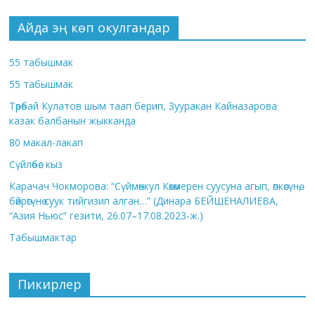
Айда эң көп окулгандар
55 табышмак
55 табышмак
Төрөбай Кулатов шым таап берип, Зууракан Кайназарова
казак балбанын жыкканда
80 макал-лакап
Сүйлөбөс кыз
Карачач Чокморова: “Сүймөнкул Көкөмерен суусуна агып, өпкөсүнө,
бөйрөгүнө суук тийгизип алган…” (Динара БЕЙШЕНАЛИЕВА,
“Азия Ньюс” гезити, 26.07–17.08.2023-ж.)
Табышмактар
Пикирлер