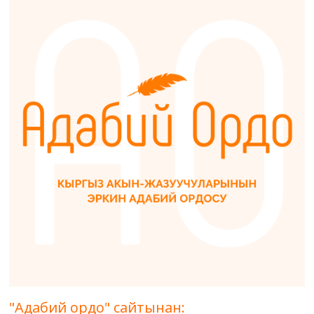
"Адабий ордо" сайтынан: