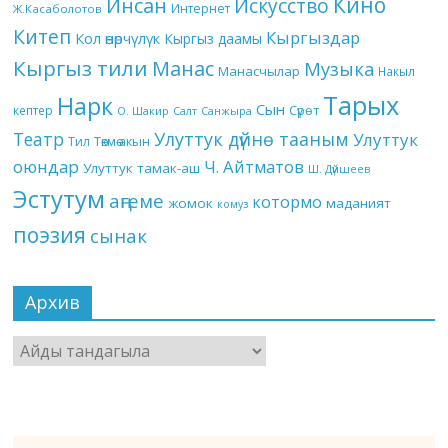
Кино
Инсан
Искусство
Интернет
Ж.Касаболотов
Китеп
Кыргыздар
Кол өнөрчүлүк
Кыргыз даамы
Кыргыз тили
Манас
Музыка
Манасчылар
Накыл
Тарых
Нарк
Сын
кептер
Сүрөт
О. Шакир
Салт
Санжыра
Театр
Улуттук дүйнө тааным
Улуттук
Төкмө акын
Тил
оюндар
Ч. Айтматов
Улуттук тамак-аш
Ш. Дүйшеев
Эстутум
аңгеме
котормо
жомок
маданият
комуз
поэзия
сынак
Архив
Архив