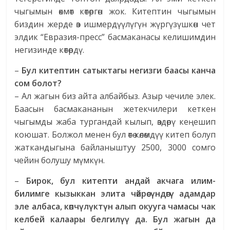
чыгымын өкмөт көтөргөн жок. Китептин чыгымын
биздин жерде өз ишмердүүлүгүн жүргүзүшкөн чет
элдик “Евразия-пресс” басмаканасы келишимдин
негизинде көтөрдү.
–
Бул китептин сатыктагы негизги баасы канча
сом болот?
– Ал жагын биз айта албайбыз. Азыр чечиле элек.
Баасын басмакананын жетекчилери кеткен
чыгымды жаба тургандай кылып, өздөрү кеңешип
коюшат. Болжол менен бул өтө көлөмдүү китеп болуп
жаткандыгына байланыштуу 2500, 3000 сомго
чейин болушу мүмкүн.
–
Бирок, бул китепти андай акчага илим-
билимге кызыккан элита чөйрөсүндөгү адамдар
эле албаса, көпчүлүктүн алып окууга чамасы чак
келбей калаары белгилүү да. Бул жагын да