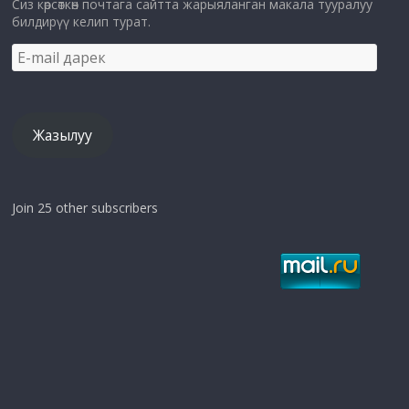
Сиз көрсөткөн почтага сайтта жарыяланган макала тууралуу
билдирүү келип турат.
E-
mail
дарек
Жазылуу
Join 25 other subscribers