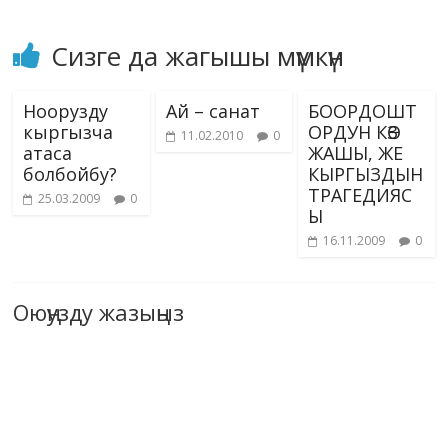
Сизге да жагышы мүмкүн
Ноорузду
Ай – санат
БООРДОШТ
кыргызча
ОРДУН КӨЗ
11.02.2010
0
атаса
ЖАШЫ, ЖЕ
болбойбу?
КЫРГЫЗДЫН
ТРАГЕДИЯС
25.03.2009
0
Ы
16.11.2009
0
Оюңузду жазыңыз