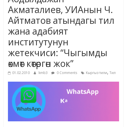
маданияты
Акматалиев, УИАнын Ч.
жана
Айтматов атындагы тил
адабияты
жана адабият
институтунун
жетекчиси: “Чыгымды
өкмөт көтөргөн жок”
,
01.02.2010
kmb3
0 Comments
Кыргыз тили
Тил