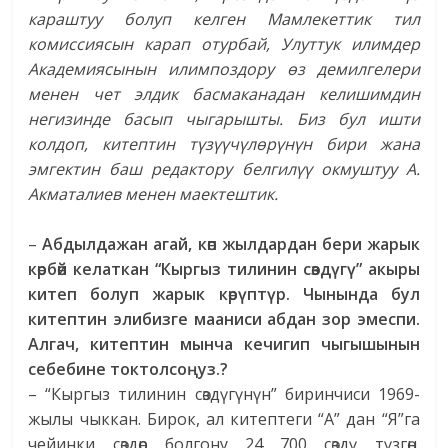
караштуу болуп келген Мамлекеттик тил
комиссиясын карап отурбай, Улуттук илимдер
Академиясынын илимпоздору өз демилгелери
менен чет элдик басмаканадан келишимдин
негизинде басып чыгарышты. Биз бул ишти
колдоп, китептин түзүүчүлөрүнүн бири жана
эмгектин баш редактору белгилүү окмуштуу А.
Акматалиев менен маектештик.
–
Абдылдажан агай, көп жылдардан бери жарык
көрбөй келаткан “Кыргыз тилинин сөздүгү” акыры
китеп болуп жарык көрүптүр. Чынында бул
китептин элибизге мааниси абдан зор эмеспи.
Алгач, китептин мынча кечигип чыгышынын
себебине токтолсоңуз.?
– “Кыргыз тилинин сөздүгүнүн” биринчиси 1969-
жылы чыккан. Бирок, ал китептеги “А” дан “Я”га
чейинки сөздөр болгону 24 700 сөздү түзгөн.