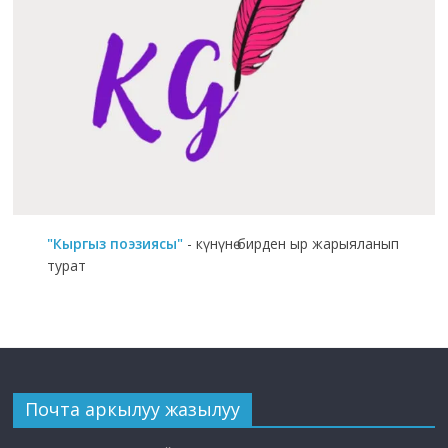
"Кыргыз поэзиясы"
- күнүнө бирден ыр жарыяланып
турат
Почта аркылуу жазылуу