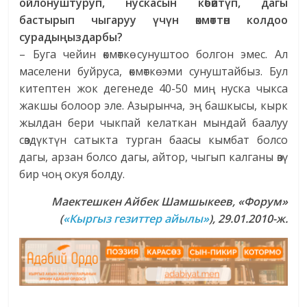
ойлонуштуруп, нускасын көбөйтүп, дагы
бастырып чыгаруу үчүн өкмөттөн колдоо
сурадыңыздарбы?
– Буга чейин өкмөткө сунуштоо болгон эмес. Ал
маселени буйруса, өкмөткө эми сунуштайбыз. Бул
китептен жок дегенеде 40-50 миң нуска чыкса
жакшы болоор эле. Азырынча, эң башкысы, кырк
жылдан бери чыкпай келаткан мындай баалуу
сөздүктүн сатыкта турган баасы кымбат болсо
дагы, арзан болсо дагы, айтор, чыгып калганы өзү
бир чоң окуя болду.
Маектешкен Айбек Шамшыкеев, «Форум»
(
«Кыргыз гезиттер айылы»
), 29.01.2010-ж.