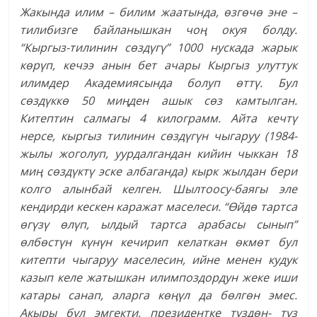
Жакында илим – билим жаатында, өзгөчө эне –
тилибизге байланышкан чоң окуя болду.
“Кыргыз-тилинин сөздүгү” 1000 нускада жарык
көрүп, кечээ анын бет ачары Кыргыз улуттук
илимдер Академиясында болуп өттү. Бул
сөздүккө 50 миңден ашык сөз камтылган.
Китептин салмагы 4 килограмм. Айта кечтү
нерсе, кыргыз тилинин сөздүгүн чыгаруу (1984-
жылы жоголуп, уурдалгандан кийин чыккан 18
миң сөздүктү эске албаганда) кырк жылдан бери
колго алынбай келген. Шылтоосу-баягы эле
кендирди кескен каражат маселеси. “Өйдө тартса
өгүзү өлүп, ылдый тартса арабасы сынып”
өлбөстүн күнүн кечирип келаткан өкмөт бул
китепти чыгаруу маселесин, ийне менен кудук
казып келе жатышкан илимпоздордун жеке иши
катары санап, аларга көңүл да бөлгөн эмес.
Акыры бул эмгекти, президентке түздөн- түз