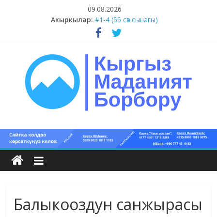
Skip
09.08.2026
#5-8 (55 сөз сынагы)
to
Акыркылар:
#1-4 (55 сөз сынагы)
content
#13-14 (55 сөз сынагы)
#11-12 (55 сөз сынагы)
#9-10 (55 сөз сынагы)
Кыргыз
маданият
борбору
Балыкооздун санжырасы
Кыргыз
маданияты