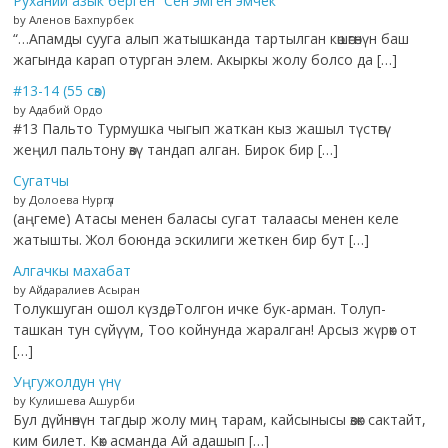
Руханий азык берген “Сен эмген эмчек”
by Аленов Бахпурбек
“…Апамды сууга алып жатышканда тартылган көшөгөнүн баш
жагында карап отурган элем. Акыркы жолу болсо да […]
#13-14 (55 сөз)
by Адабий Ордо
#13 Пальто Турмушка чыгып жаткан кыз жашыл түстөгү
жеңил пальтону өзү тандап алган. Бирок бир […]
Сугатчы
by Долоева Нургүл
(аңгеме) Атасы менен баласы сугат талаасы менен келе
жатышты. Жол боюнда эскилиги жеткен бир бут […]
Алгачкы махабат
by Айдаралиев Асыран
Толукшуган ошол күздө, Толгон ичке бук-арман. Толуп-
ташкан тун сүйүүм, Тоо койнунда жаралган! Арсыз жүрөк от
[…]
Уңгужолдун үнү
by Кулишева Ашурби
Бул дүйнөнүн тагдыр жолу миң тарам, кайсынысы өзөк сактайт,
ким билет. Көк асманда Ай адашып […]