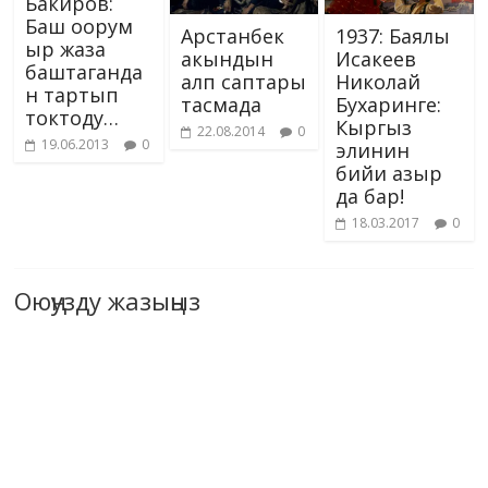
Бакиров:
Баш оорум
Арстанбек
1937: Баялы
ыр жаза
акындын
Исакеев
баштаганда
алп саптары
Николай
н тартып
тасмада
Бухаринге:
токтоду…
Кыргыз
22.08.2014
0
19.06.2013
0
элинин
бийи азыр
да бар!
18.03.2017
0
Оюңузду жазыңыз