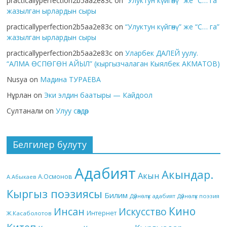
practicallyperfection2b5aa2e83c
on
“Улуктун күйгөнү” же “С… га”
жазылган ырлардын сыры
practicallyperfection2b5aa2e83c
on
“Улуктун күйгөнү” же “С… га”
жазылган ырлардын сыры
practicallyperfection2b5aa2e83c
on
Уларбек ДАЛЕЙ уулу.
“АЛМА ӨСПӨГӨН АЙЫЛ” (кыргызчалаган Кыялбек АКМАТОВ)
Nusya
on
Мадина ТУРАЕВА
Нұрлан
on
Эки элдин баатыры — Кайдоол
Султанали
on
Улуу сөздөр
Белгилер булуту
Адабият
Акындар.
Акын
А.Осмонов
А.Абыкаев
Кыргыз поэзиясы
Билим
Дүйнөлүк адабият
Дүйнөлүк поэзия
Кино
Инсан
Искусство
Интернет
Ж.Касаболотов