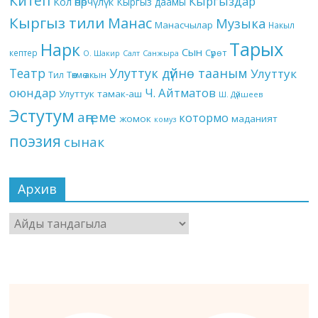
Китеп
Кыргыздар
Кол өнөрчүлүк
Кыргыз даамы
Кыргыз тили
Манас
Музыка
Манасчылар
Накыл
Тарых
Нарк
Сын
кептер
Сүрөт
О. Шакир
Салт
Санжыра
Театр
Улуттук дүйнө тааным
Улуттук
Төкмө акын
Тил
оюндар
Ч. Айтматов
Улуттук тамак-аш
Ш. Дүйшеев
Эстутум
аңгеме
котормо
жомок
маданият
комуз
поэзия
сынак
Архив
Архив