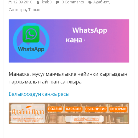
,
12.09.2010
kmb3
0 Comments
Адабият
жана
,
Санжыра
Тарых
адабияты
Манаска, мусулманчылыкка чейинки кыргыздын
таржымалын айткан санжыра.
Балыкооздун санжырасы