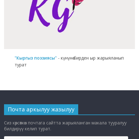
"Кыргыз поэзиясы"
- күнүнө бирден ыр жарыяланып
турат
Почта аркылуу жазылуу
Сиз көрсөткөн почтага сайтта жарыяланган макала тууралуу
билдирүү келип турат.
E-