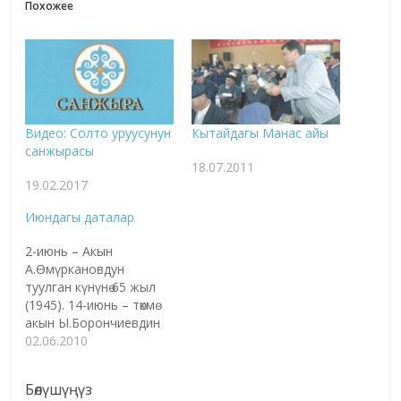
Похожее
Видео: Солто уруусунун
Кытайдагы Манас айы
санжырасы
18.07.2011
19.02.2017
Июндагы даталар
2-июнь – Акын
А.Өмүркановдун
туулган күнүнө 65 жыл
(1945). 14-июнь – төкмө
акын Ы.Борончиевдин
туулган күнүнө 100 жыл
02.06.2010
(1910-1978). 15-июнь –
Мындан 45 жыл мурда
Бөлүшүңүз
(1965) Т.Сатылганов