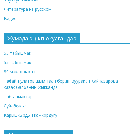
Литература на русском
Видео
Жумада эң көп окулгандар
55 табышмак
55 табышмак
80 макал-лакап
Төрөбай Кулатов шым таап берип, Зууракан Кайназарова
казак балбанын жыкканда
Табышмактар
Сүйлөбөс кыз
Карышкырдын камкордугу