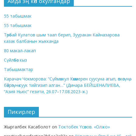
Айда эң көп окулгандар
55 табышмак
55 табышмак
Төрөбай Кулатов шым таап берип, Зууракан Кайназарова
казак балбанын жыкканда
80 макал-лакап
Сүйлөбөс кыз
Табышмактар
Карачач Чокморова: “Сүймөнкул Көкөмерен суусуна агып, өпкөсүнө,
бөйрөгүнө суук тийгизип алган…” (Динара БЕЙШЕНАЛИЕВА,
“Азия Ньюс” гезити, 26.07–17.08.2023-ж.)
Пикирлер
Жыргалбек Касаболот
on
Токтобек Үсөнов. «Олжо»