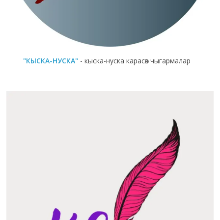
"КЫСКА-НУСКА"
- кыска-нуска карасөз чыгармалар