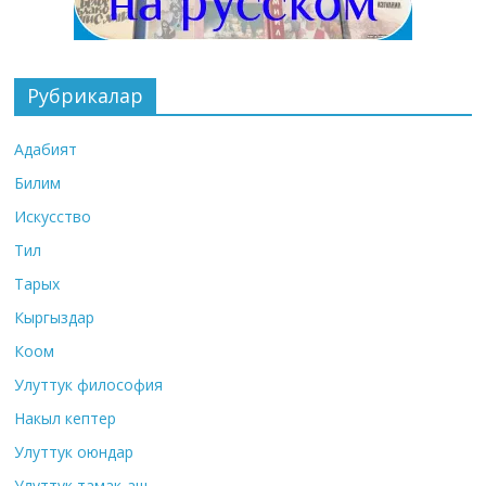
Рубрикалар
Адабият
Билим
Искусство
Тил
Тарых
Кыргыздар
Коом
Улуттук философия
Накыл кептер
Улуттук оюндар
Улуттук тамак-аш