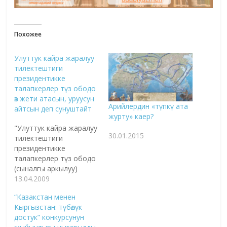
Похожее
Улуттук кайра жаралуу
тилектештиги
президентикке
талапкерлер түз ободо
өз жети атасын, уруусун
Арийлердин «түпкү ата
айтсын деп сунуштайт
журту» каер?
"Улуттук кайра жаралуу
30.01.2015
тилектештиги
президентикке
талапкерлер түз ободо
(сыналгы аркылуу)
мамлекеттик тил
13.04.2009
боюнча билимин сыноо
“Казакстан менен
учурунда, өз жети
Кыргызстан: түбөлүк
атасын, уруусун, кайсыл
достук” конкурсунун
канатка тиешелүү