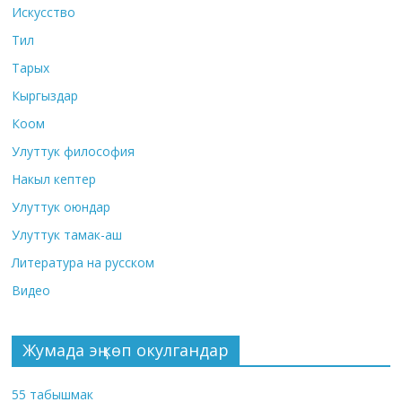
Искусство
Тил
Тарых
Кыргыздар
Коом
Улуттук философия
Накыл кептер
Улуттук оюндар
Улуттук тамак-аш
Литература на русском
Видео
Жумада эң көп окулгандар
55 табышмак