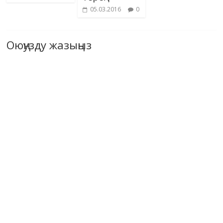
05.03.2016
0
Оюңузду жазыңыз