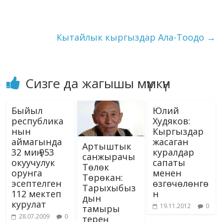
ni
k
эки жыл толгондугуна
карап чыгарылды. Алгач
ki
конкурска…
Кытайлык кыргыздар Ала-Тоодо
→
Сизге да жагышы мүмкүн
Быйыл
Юлий
республика
Худяков:
нын
Кыргыздар
аймагында
жасаган
Артыштык
32 миң 953
куралдар
санжырачы
окуучулук
сапаты
Төлөк
орунга
менен
Төрөкан:
эсептелген
өзгөчөлөнгө
Тарыхыбыз
112 мектеп
н
дын
курулат
19.11.2012
0
тамыры
28.07.2009
0
терең