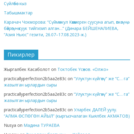
Сүйлөбөс кыз
Табышмактар
Карачач Чокморова: “Сүймөнкул Көкөмерен суусуна агып, өпкөсүнө,
бөйрөгүнө суук тийгизип алган…” (Динара БЕЙШЕНАЛИЕВА,
“Азия Ньюс” гезити, 26.07–17.08.2023-ж.)
Пикирлер
Жыргалбек Касаболот
on
Токтобек Үсөнов. «Олжо»
practicallyperfection2b5aa2e83c
on
“Улуктун күйгөнү” же “С… га”
жазылган ырлардын сыры
practicallyperfection2b5aa2e83c
on
“Улуктун күйгөнү” же “С… га”
жазылган ырлардын сыры
practicallyperfection2b5aa2e83c
on
Уларбек ДАЛЕЙ уулу.
“АЛМА ӨСПӨГӨН АЙЫЛ” (кыргызчалаган Кыялбек АКМАТОВ)
Nusya
on
Мадина ТУРАЕВА