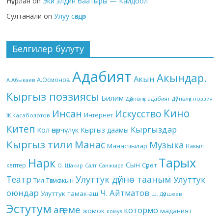
Нұрлан
on
Эки элдин баатыры — Кайдоол
Султанали
on
Улуу сөздөр
Белгилер булуту
Адабият
Акындар.
Акын
А.Осмонов
А.Абыкаев
Кыргыз поэзиясы
Билим
Дүйнөлүк адабият
Дүйнөлүк поэзия
Кино
Инсан
Искусство
Интернет
Ж.Касаболотов
Китеп
Кыргыздар
Кол өнөрчүлүк
Кыргыз даамы
Кыргыз тили
Манас
Музыка
Манасчылар
Накыл
Тарых
Нарк
Сын
кептер
Сүрөт
О. Шакир
Салт
Санжыра
Театр
Улуттук дүйнө тааным
Улуттук
Төкмө акын
Тил
оюндар
Ч. Айтматов
Улуттук тамак-аш
Ш. Дүйшеев
Эстутум
аңгеме
котормо
жомок
маданият
комуз