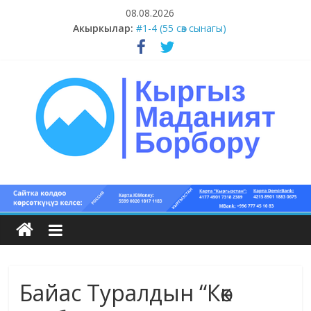
Skip
08.08.2026
to
Акыркылар:
#1-4 (55 сөз сынагы)
content
#13-14 (55 сөз сынагы)
#11-12 (55 сөз сынагы)
#9-10 (55 сөз сынагы)
#5-8 (55 сөз сынагы)
Кыргыз
маданият
борбору
Байас Туралдын “Көк
Кыргыз
маданияты