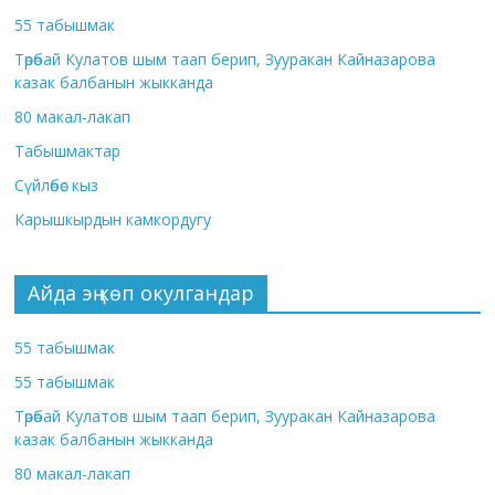
55 табышмак
Төрөбай Кулатов шым таап берип, Зууракан Кайназарова
казак балбанын жыкканда
80 макал-лакап
Табышмактар
Сүйлөбөс кыз
Карышкырдын камкордугу
Айда эң көп окулгандар
55 табышмак
55 табышмак
Төрөбай Кулатов шым таап берип, Зууракан Кайназарова
казак балбанын жыкканда
80 макал-лакап