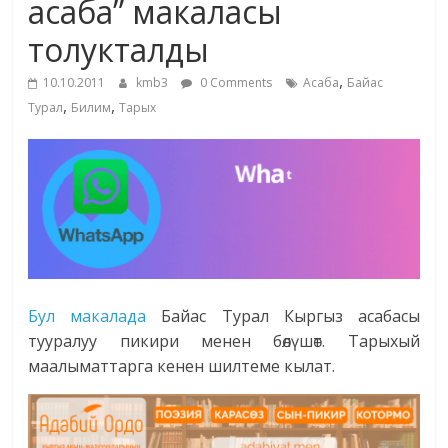
асаба” макаласы
жана
толукталды
адабияты
,
10.10.2011
kmb3
0 Comments
Асаба
Байас
,
,
Турал
Билим
Тарых
Бул макалада
Байас Турал Кыргыз асабасы
тууралуу пикири менен бөлүшөт. Тарыхый
маалыматтарга кенен шилтеме кылат.