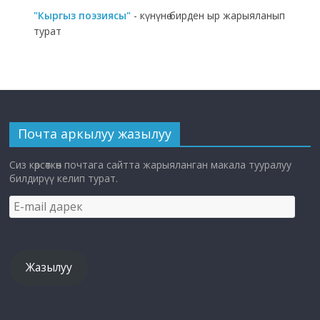
"Кыргыз поэзиясы"
- күнүнө бирден ыр жарыяланып
турат
Почта аркылуу жазылуу
Сиз көрсөткөн почтага сайтта жарыяланган макала тууралуу
билдирүү келип турат.
E-
mail
дарек
Жазылуу