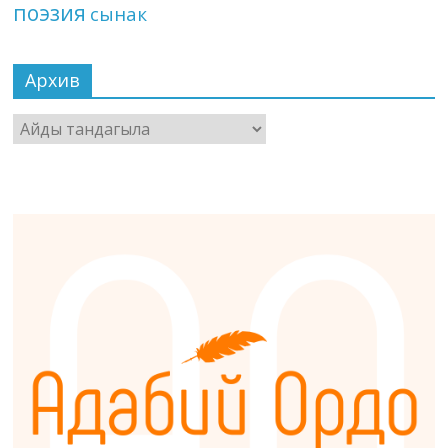
поэзия
сынак
Архив
Архив