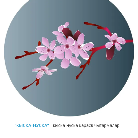
"КЫСКА-НУСКА"
- кыска-нуска карасөз чыгармалар