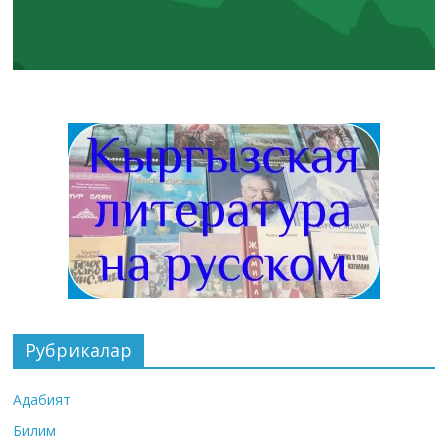
Рубрикалар
Адабият
Билим