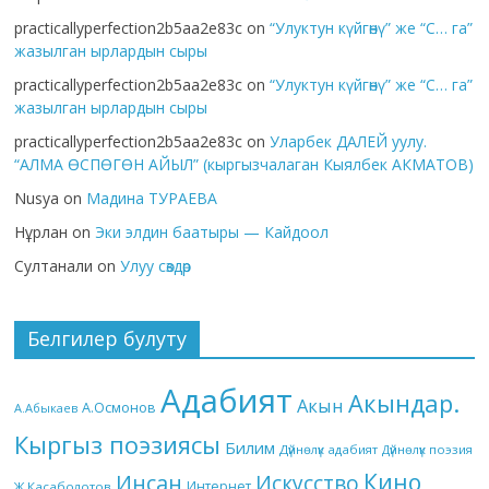
practicallyperfection2b5aa2e83c
on
“Улуктун күйгөнү” же “С… га”
жазылган ырлардын сыры
practicallyperfection2b5aa2e83c
on
“Улуктун күйгөнү” же “С… га”
жазылган ырлардын сыры
practicallyperfection2b5aa2e83c
on
Уларбек ДАЛЕЙ уулу.
“АЛМА ӨСПӨГӨН АЙЫЛ” (кыргызчалаган Кыялбек АКМАТОВ)
Nusya
on
Мадина ТУРАЕВА
Нұрлан
on
Эки элдин баатыры — Кайдоол
Султанали
on
Улуу сөздөр
Белгилер булуту
Адабият
Акындар.
Акын
А.Осмонов
А.Абыкаев
Кыргыз поэзиясы
Билим
Дүйнөлүк адабият
Дүйнөлүк поэзия
Кино
Инсан
Искусство
Интернет
Ж.Касаболотов