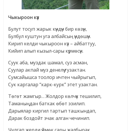
Чыкыроон күз
Булут тосуп жарык күндүн бир көзүн,
Булбул куштун уга албайсың үндөшүн.
Кирип келди чыкыроон күз – айбаттуу,
Кийип алып кызыл-сары күрмөсүн.
Суук аба, муздак шамал, суз асман,
Суулар акпай муз денелүү тузактан.
Сумсайышса тоолор ичтен чыйрыгып,
Сук каргалар “карк-курк” этет узактан.
Төгөт жамгыр… Жолдор көлчүк тешилип,
Таманыңдан баткак өбөт эзилип.
Дарыялар киргил тартып ташкындап,
Дарак боздойт эчак алган чечинип.
Чулгап жерди үймөк сары жалбырак,