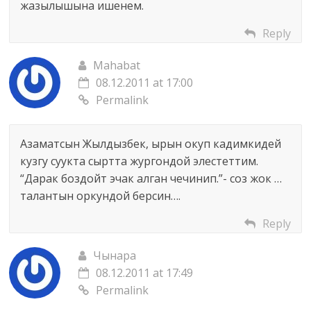
жазылышына ишенем.
Reply
Mahabat
08.12.2011 at 17:00
Permalink
Азаматсын Жылдызбек, ырын окуп кадимкидей
кузгу суукта сыртта жургондой элестеттим.
“Дарак боздойт эчак алган чечинип.”- соз жок …
талантын оркундой берсин….
Reply
Чынара
08.12.2011 at 17:49
Permalink