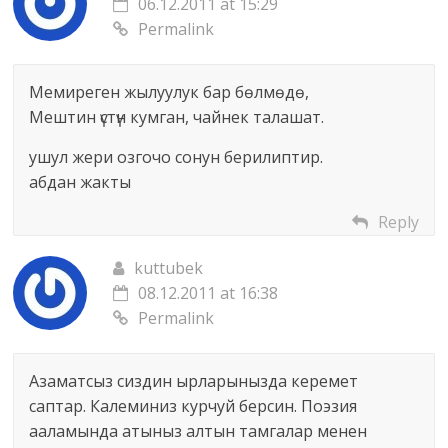
06.12.2011 at 15:29
Permalink
Мемиреген жылуулук бар бөлмөдө,
Мештин үстүн кумган, чайнек талашат.
ушул жери озгочо сонун берилиптир.
абдан жакты
Reply
kuttubek
08.12.2011 at 16:38
Permalink
Азаматсыз сиздин ырларынызда керемет
саптар. Калеминиз курчуй берсин. Поэзия
ааламында атыныз алтын тамгалар менен