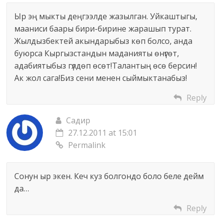
Ыр эң мыкты деңгээлде жазылган. Уйкаштыгы,
мааниси баары бири-бирине жарашып турат.
Жылдызбектей акындарыбыз көп болсо, анда
буюрса Кыргызстандын маданияты өнүгөт,
адабиятыбыз гүлдөп өсөт!Талантың өсө берсин!
Ак жол сага!Биз сени менен сыймыктанабыз!
Reply
Садир
27.12.2011 at 15:01
Permalink
Сонун ыр экен. Кеч куз болгондо боло беле дейм
да…
Reply