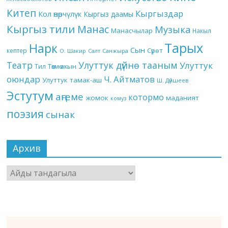
Китеп
Кыргыздар
Кол өнөрчүлүк
Кыргыз даамы
Кыргыз тили
Манас
Музыка
Манасчылар
Накыл
Тарых
Нарк
Сын
кептер
Сүрөт
О. Шакир
Салт
Санжыра
Театр
Улуттук дүйнө тааным
Улуттук
Төкмө акын
Тил
оюндар
Ч. Айтматов
Улуттук тамак-аш
Ш. Дүйшеев
Эстутум
аңгеме
котормо
жомок
маданият
комуз
поэзия
сынак
Архив
Архив