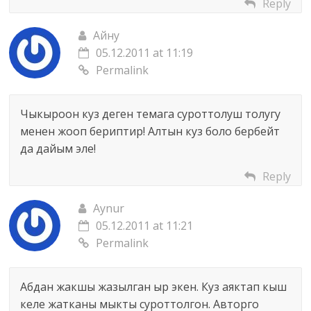
Reply
Айну
05.12.2011 at 11:19
Permalink
Чыкыроон куз деген темага суроттолуш толугу
менен жооп бериптир! Алтын куз боло бербейт
да дайым эле!
Reply
Aynur
05.12.2011 at 11:21
Permalink
Абдан жакшы жазылган ыр экен. Куз аяктап кыш
келе жатканы мыкты суроттолгон. Авторго