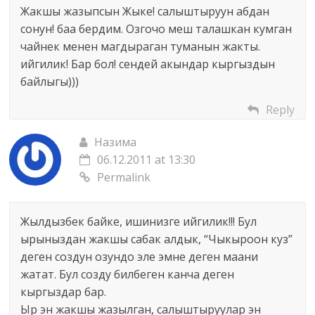
Жакшы жазыпсын Жыке! салыштыруун абдан
сонун! баа бердим. Озгочо меш талашкан кумган
чайнек менен магдыраган туманын жакты.
ийгилик! Бар бол! сендей акындар кыргыздын
байлыгы)))
Reply
Назима
06.12.2011 at 13:30
Permalink
Жылдызбек байке, ишинизге ийгилик!!! Бул
ырыныздан жакшы сабак алдык, “Чыкыроон куз”
деген создун озундо эле эмне деген маани
жатат. Бул созду билбеген канча деген
кыргыздар бар.
Ыр эн жакшы жазылган, салыштыруулар эн