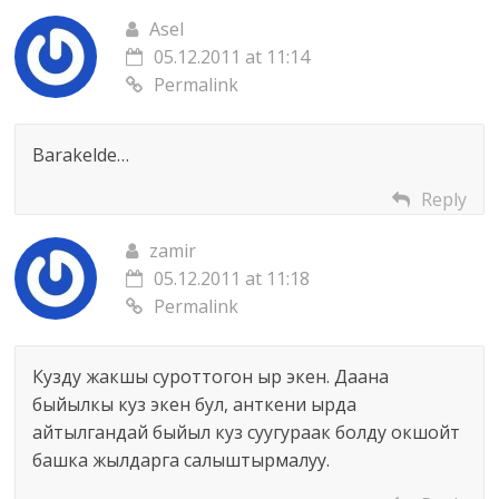
Asel
05.12.2011 at 11:14
Permalink
Barakelde…
Reply
zamir
05.12.2011 at 11:18
Permalink
Кузду жакшы суроттогон ыр экен. Даана
быйылкы куз экен бул, анткени ырда
айтылгандай быйыл куз суугураак болду окшойт
башка жылдарга салыштырмалуу.