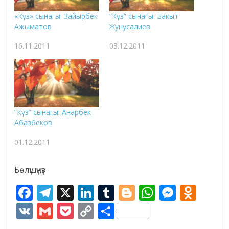
«Күз» сынагы: Зайырбек
“Күз” сынагы: Бакыт
Ажыматов
Жунусалиев
16.11.2011
03.12.2011
“Күз” сынагы: Анарбек
Абазбеков
01.12.2011
Бөлүшүңүз
F
T
X
Li
T
Bl
W
M
O
ac
el
n
u
o
h
e
d
V
G
P
C
S
e
e
k
m
g
at
ss
n
K
m
o
o
h