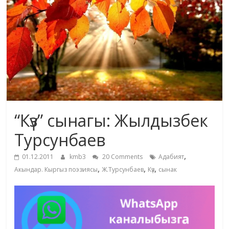
маданияты
жана
адабияты
“Күз” сынагы: Жылдызбек
Турсунбаев
,
01.12.2011
kmb3
20 Comments
Адабият
,
,
,
Акындар. Кыргыз поэзиясы
Ж.Турсунбаев
Күз
сынак