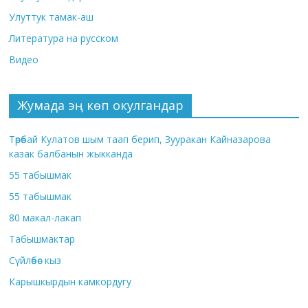
Улуттук тамак-аш
Литература на русском
Видео
Жумада эң көп окулгандар
Төрөбай Кулатов шым таап берип, Зууракан Кайназарова
казак балбанын жыкканда
55 табышмак
55 табышмак
80 макал-лакап
Табышмактар
Сүйлөбөс кыз
Карышкырдын камкордугу