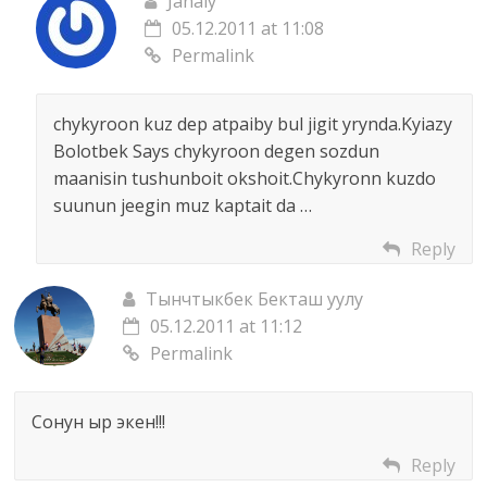
Janaly
05.12.2011 at 11:08
Permalink
chykyroon kuz dep atpaiby bul jigit yrynda.Kyiazy
Bolotbek Says chykyroon degen sozdun
maanisin tushunboit okshoit.Chykyronn kuzdo
suunun jeegin muz kaptait da …
Reply
Тынчтыкбек Бекташ уулу
05.12.2011 at 11:12
Permalink
Сонун ыр экен!!!
Reply