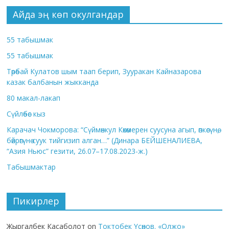
Айда эң көп окулгандар
55 табышмак
55 табышмак
Төрөбай Кулатов шым таап берип, Зууракан Кайназарова
казак балбанын жыкканда
80 макал-лакап
Сүйлөбөс кыз
Карачач Чокморова: “Сүймөнкул Көкөмерен суусуна агып, өпкөсүнө,
бөйрөгүнө суук тийгизип алган…” (Динара БЕЙШЕНАЛИЕВА,
“Азия Ньюс” гезити, 26.07–17.08.2023-ж.)
Табышмактар
Пикирлер
Жыргалбек Касаболот
on
Токтобек Үсөнов. «Олжо»