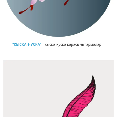
"КЫСКА-НУСКА"
- кыска-нуска карасөз чыгармалар