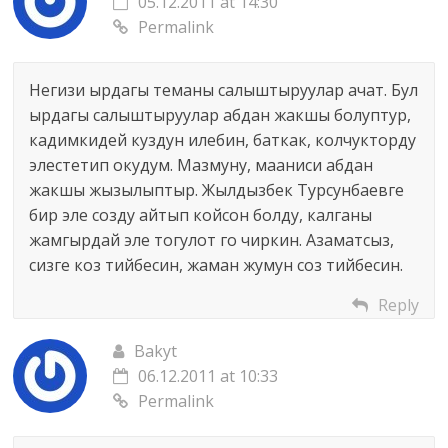
05.12.2011 at 14:30
Permalink
Негизи ырдагы теманы салыштыруулар ачат. Бул
ырдагы салыштыруулар абдан жакшы болуптур,
кадимкидей куздун илебин, баткак, колчукторду
элестетип окудум. Мазмуну, мааниси абдан
жакшы жызылыптыр. Жылдызбек Турсунбаевге
бир эле созду айтып койсон болду, калганы
жамгырдай эле тогулот го чиркин. Азаматсыз,
сизге коз тийбесин, жаман жумун соз тийбесин.
Reply
Bakyt
06.12.2011 at 10:33
Permalink