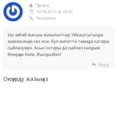
Гүлсара
13.10.2015 at 16:47
Permalink
Ыр аябай жакшы жазылыптыр Уйкаштыгында.
маанисинде сөз жок. Бул жигитти тамада катары
сыйлачумун. Акын катары да сыйлап калдым.
Өнөрүңө бали, Жылдызбек!
Reply
Оюңузду жазыңыз