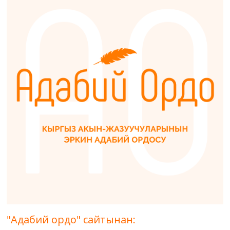
"Адабий ордо" сайтынан: