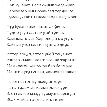
Чөп кубарат, бели сынып жалдырап.
Терезелер ным кучактап тердешсе,
Туман уктайт таалааларда магдырап.
Түтүн булап көккө кыштак үйүнөн,
Түндөр узун сестенчүдөй түрүнөн.
Камыккансыйт Жер-эне да ыр угуп,
Кайтып учса келгин куштар дүңүнөн.
Иттер тоңуп, эптеп үрбөй таң ашат,
Иштер кычап, мезгил санаа жаратат.
Мемиреген жылуулук бар бөлмөдө,
Мештин үстүн кумган, чайнек талашат.
Тоготпостон күзгү желдин үшүгүн,
Татып даамын жайкы эмгек үзүрүн,
Элеттиктер кызуу турмуш шарында,
Эбак жыйган отун, эгин, түшүмүн.