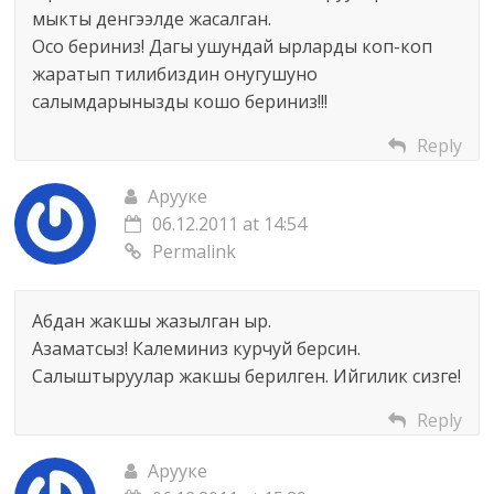
мыкты денгээлде жасалган.
Осо бериниз! Дагы ушундай ырларды коп-коп
жаратып тилибиздин онугушуно
салымдарынызды кошо бериниз!!!
Reply
Арууке
06.12.2011 at 14:54
Permalink
Абдан жакшы жазылган ыр.
Азаматсыз! Калеминиз курчуй берсин.
Салыштыруулар жакшы берилген. Ийгилик сизге!
Reply
Арууке