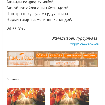
Аяганды көңүлүнө эч илбей,
Аяз ойноп айлананын бетинде эй.
Чыкыроон күз – улам сүрдүү ышкырат,
Чиркин өмүр тизмегинин кечиндей.
28.11.2011
Жылдызбек Турсунбаев,
“Күз” сынагына
Похожее