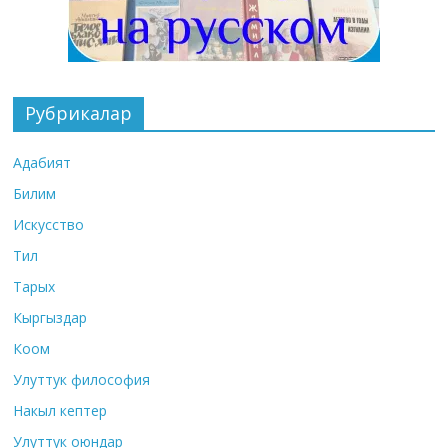
Рубрикалар
Адабият
Билим
Искусство
Тил
Тарых
Кыргыздар
Коом
Улуттук философия
Накыл кептер
Улуттук оюндар