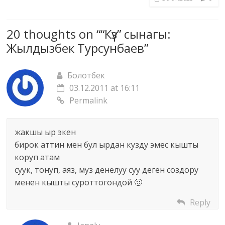
20 thoughts on “
“Күз” сынагы:
Жылдызбек Турсунбаев
”
Болотбек
03.12.2011 at 16:11
Permalink
жакшы ыр экен
бирок аттин мен бул ырдан кузду эмес кышты
коруп атам
суук, тонуп, аяз, муз денелуу суу деген создору
менен кышты суроттогондой 🙂
Reply