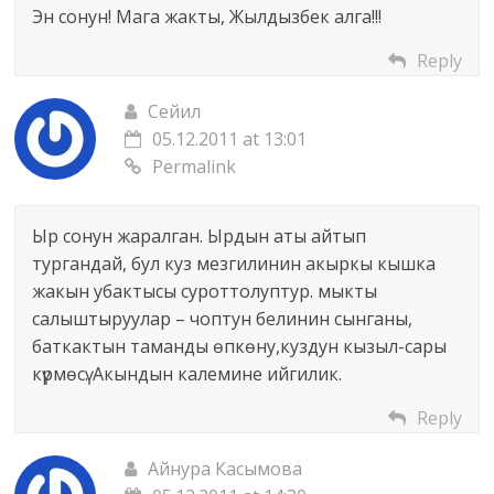
Эн сонун! Мага жакты, Жылдызбек алга!!!
Reply
Сейил
05.12.2011 at 13:01
Permalink
Ыр сонун жаралган. Ырдын аты айтып
тургандай, бул куз мезгилинин акыркы кышка
жакын убактысы суроттолуптур. мыкты
салыштыруулар – чоптун белинин сынганы,
баткактын таманды өпкөну,куздун кызыл-сары
күрмөсү. Акындын калемине ийгилик.
Reply
Айнура Касымова