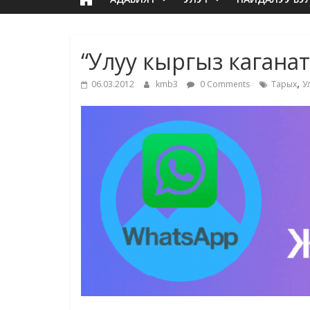
“Улуу кыргыз кагана
,
06.03.2012
kmb3
0 Comments
Тарых
У