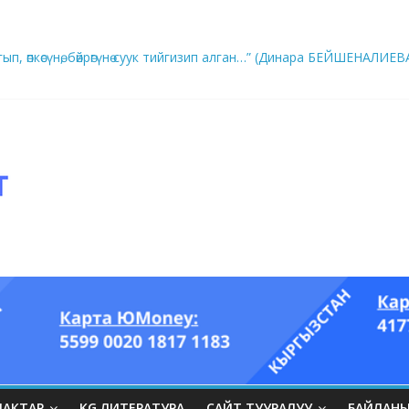
ып, өпкөсүнө, бөйрөгүнө суук тийгизип алган…” (Динара БЕЙШЕНАЛИЕВ
ры он үч акындын котормосунда
ЛАКТАР
KG ЛИТЕРАТУРА
САЙТ ТУУРАЛУУ
БАЙЛАН