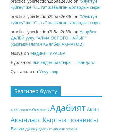
practicallyperfection2b5aa2e83c
on
“Улуктун
күйгөнү” же “С… га” жазылган ырлардын сыры
practicallyperfection2b5aa2e83c
on
“Улуктун
күйгөнү” же “С… га” жазылган ырлардын сыры
practicallyperfection2b5aa2e83c
on
Уларбек
ДАЛЕЙ уулу. “АЛМА ӨСПӨГӨН АЙЫЛ”
(кыргызчалаган Кыялбек АКМАТОВ)
Nusya
on
Мадина ТУРАЕВА
Нұрлан
on
Эки элдин баатыры — Кайдоол
Султанали
on
Улуу сөздөр
Белгилер булуту
Адабият
Акын
А.Осмонов
А.Абыкаев
Акындар. Кыргыз поэзиясы
Билим
Дүйнөлүк адабият
Дүйнөлүк поэзия