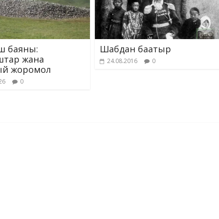
ш баяны:
Шабдан баатыр
штар жана
24.08.2016
0
ый жоромол
26
0