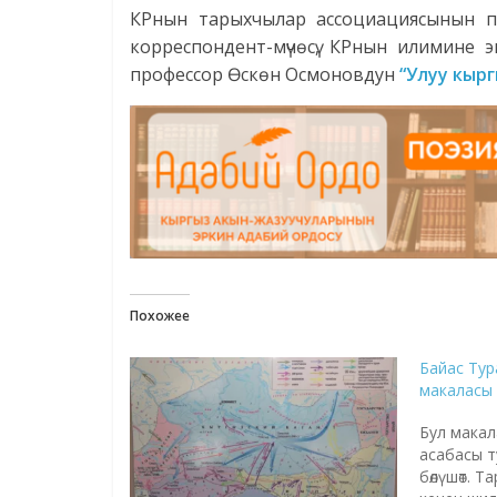
КРнын тарыхчылар ассоциациясынын п
корреспондент-мүчөсү, КРнын илимине 
профессор Өскөн Осмоновдун
“Улуу кырг
Похожее
Байас Тур
макаласы
Бул макал
асабасы т
бөлүшөт. 