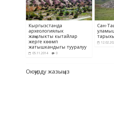
Кыргызстанда
Сан-Та
археологиялык
уламы
жаңылыкты кытайлар
тарых
жерге көөмп
12.02.20
жатышкандыгы тууралуу
05.11.2014
0
Оюңузду жазыңыз