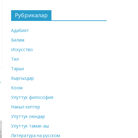
Рубрикалар
Адабият
Билим
Искусство
Тил
Тарых
Кыргыздар
→
Коом
Улуттук философия
Накыл кептер
Улуттук оюндар
Улуттук тамак-аш
Литература на русском