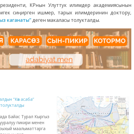
резиденти, КРнын Улуттук илимдер академиясынын
эмгек сиңирген ишмер, тарых илимдеринин доктору,
ыз каганаты”
деген макаласы толукталды.
алдын “Көк асаба”
 толукталды
ада Байас Турал Кыргыз
ууралуу пикири менен
Тарыхый маалыматтарга