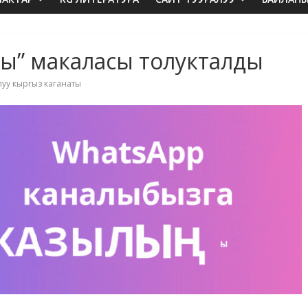
ты” макаласы толукталды
луу кыргыз каганаты