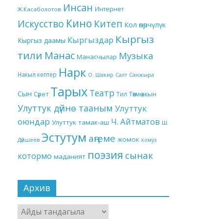
Инсан
Интернет
Ж.Касаболотов
Кино
Китеп
Искусство
Кол өнөрчүлүк
Кыргыз
Кыргыздар
Кыргыз даамы
тили
Манас
Музыка
Манасчылар
Нарк
Накыл кептер
О. Шакир
Салт
Санжыра
Тарых
Театр
Сын
Төкмө акын
Сүрөт
Тил
Улуттук дүйнө тааным
Улуттук
оюндар
Ч. Айтматов
Улуттук тамак-аш
Ш.
Эстутум
аңгеме
жомок
Дүйшеев
комуз
поэзия
сынак
котормо
маданият
Архив
Архив