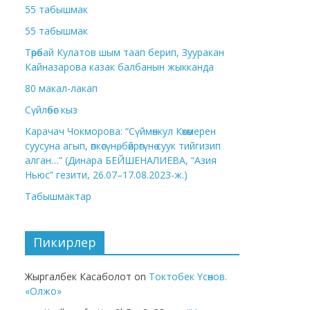
55 табышмак
55 табышмак
Төрөбай Кулатов шым таап берип, Зууракан
Кайназарова казак балбанын жыкканда
80 макал-лакап
Сүйлөбөс кыз
Карачач Чокморова: “Сүймөнкул Көкөмерен
суусуна агып, өпкөсүнө, бөйрөгүнө суук тийгизип
алган…” (Динара БЕЙШЕНАЛИЕВА, “Азия
Ньюс” гезити, 26.07–17.08.2023-ж.)
Табышмактар
Пикирлер
Жыргалбек Касаболот
on
Токтобек Үсөнов.
«Олжо»