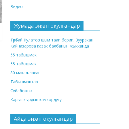
Видео
Жумада эң көп окулгандар
Төрөбай Кулатов шым таап берип, Зууракан
Кайназарова казак балбанын жыкканда
55 табышмак
55 табышмак
80 макал-лакап
Табышмактар
Сүйлөбөс кыз
Карышкырдын камкордугу
Айда эң көп окулгандар