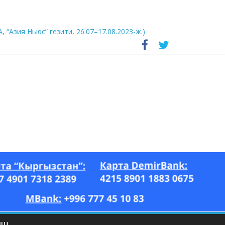
А, “Азия Ньюс” гезити, 26.07–17.08.2023-ж.)
ЫШ