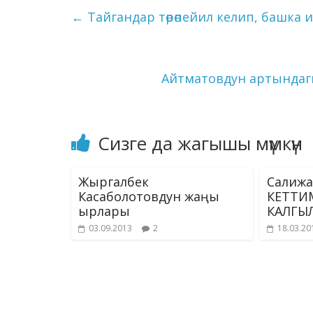
b
gr
e
bl
g
s
←
Тайгандар төрөпейил келип, башка 
o
a
dI
r
er
A
o
m
n
p
k
p
Айтматовдун артындаг
Сизге да жагышы мүмкүн
Жыргалбек
Салижа
Касаболотовдун жаңы
КЕТТИ
ырлары
КАЛГЫЛ
03.09.2013
2
18.03.20