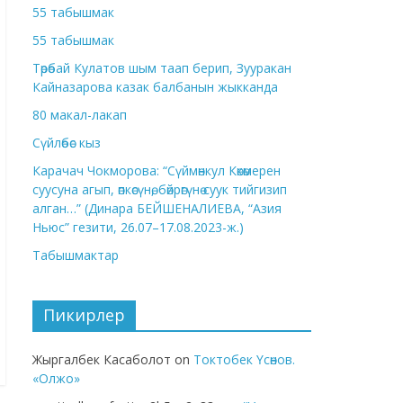
55 табышмак
55 табышмак
Төрөбай Кулатов шым таап берип, Зууракан
Кайназарова казак балбанын жыкканда
80 макал-лакап
Сүйлөбөс кыз
Карачач Чокморова: “Сүймөнкул Көкөмерен
суусуна агып, өпкөсүнө, бөйрөгүнө суук тийгизип
алган…” (Динара БЕЙШЕНАЛИЕВА, “Азия
Ньюс” гезити, 26.07–17.08.2023-ж.)
Табышмактар
Пикирлер
Жыргалбек Касаболот
on
Токтобек Үсөнов.
«Олжо»