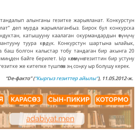
 тандалып алынганы гезитке жарыяланат. Конкурстун
ат” деп мурда жарыялаганбыз. Бирок бул конкурска
ндуктан, катышууну каалаган окурмандардын өтүнүчү
нтууну туура көрдүк. Конкурстун шартына ылайык,
 баш болгон калыстар тобу тандаган бир акынга 20
миңден байге берилет. Ыр көлөмүнө гезиттин бир устуну
гезитке же китепке түшпөгөн эң соңку ыр болушу керек.
“De-факто”
(
“Кыргыз гезиттер айылы”
), 11.05.2012-ж.