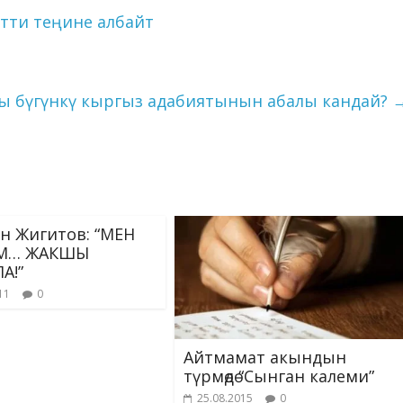
e
o
l
et
y
e
итти теңине албайт
n
kl
Li
g
as
n
er
s
k
ы бүгүнкү кыргыз адабиятынын абалы кандай?
ni
ki
н Жигитов: “МЕН
М… ЖАКШЫ
А!”
11
0
Айтмамат акындын
түрмөдө “Сынган калеми”
25.08.2015
0