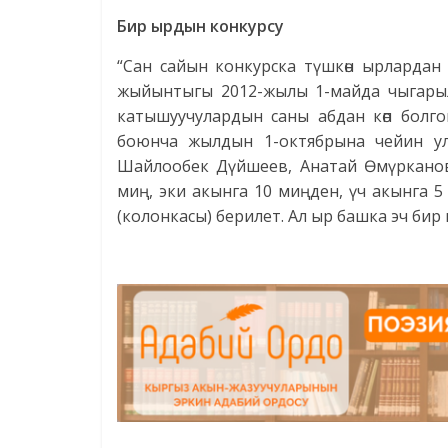
Бир ырдын конкурсу
“Сан сайын конкурска түшкөн ырлардан
жыйынтыгы 2012-жылы 1-майда чыгарыл
катышуучулардын саны абдан көп болго
боюнча жылдын 1-октябрына чейин ула
Шайлообек Дүйшеев, Анатай Өмүрканов
миң, эки акынга 10 миңден, үч акынга 5 
(колонкасы) берилет. Ал ыр башка эч бир 