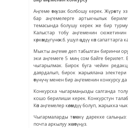
Аңгеме өтө узак болбошу керек. Жүрөктү 
бар аңгемелерге артыкчылык бериле
темасында болушу керек же бир турмуш
Калыстар тобу аңгеменин сюжетинин 
көркөмдүгүнө ж.б. ушул өңдүү көп сапаттарга
Мыкты аңгеме деп табылган биринчи орун
эки аңгемеге 5 миң сом байге берилет
чыгарылмак. Бирок буга чейин редакци
даярдалып, бирок жарыялана электери 
өтүнүчү менен бир аңгеменин конкурсу д
Конкурска чыгармаңызды салганда толу
кошо берилиши керек. Конкурстун талаб
Көп аңгемелер көлөмдүү болуп, жарыкка чы
Чыгармаларды төмөнкү дарекке салыңыз
почта аркылуу жөнөтүңүз.