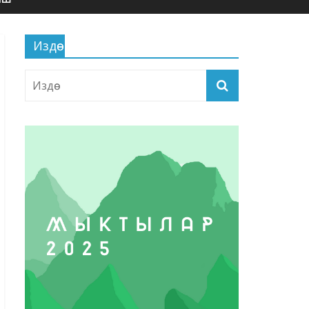
Издөө