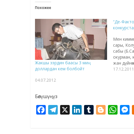
Похожее
“Де-Факто
конкурст
Мен кимм
сары, Кол
сабы (Б.С
окурман, к
Жакшы ээрдин баасы 3 миң
жан дүйнө
доллардан кем болбойт
алганга к
17.12.2011
Сагындыңы
04.07.2012
Отуруп а
окуганга 
дүйнөң то
Бөлүшүңүз
не жетсин?
чымындуу
F
T
X
Li
T
Bl
W
ac
el
n
u
o
h
e
e
k
m
g
at
s