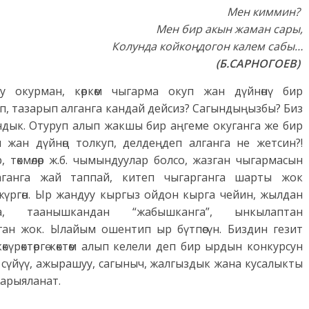
Мен киммин?
Мен бир акын жаман сары,
Колунда койкоңдогон калем сабы…
(Б.САРНОГОЕВ)
у окурман, көркөм чыгарма окуп жан дүйнөнү бир
п, тазарып алганга кандай дейсиз? Сагындыңызбы? Биз
ндык. Отуруп алып жакшы бир аңгеме окуганга же бир
 жан дүйнөң толкуп, делдеңдеп алганга не жетсин?!
, төкмөлөр ж.б. чымындуулар болсо, жазган чыгармасын
аганга жай таппай, китеп чыгарганга шарты жок
 жүргөн. Ыр жандуу кыргыз ойдон кырга чейин, жылдан
а, таанышкандан “жабышканга”, ынкылаптан
ан жок. Ылайым ошентип ыр бүтпөсүн. Биздин гезит
үрөктөргө көктөм алып келели деп бир ырдын конкурсун
 сүйүү, ажырашуу, сагыныч, жалгыздык жана кусалыкты
жарыяланат.