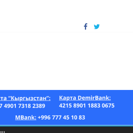
А, “Азия Ньюс” гезити, 26.07–17.08.2023-ж.)
ЫШ