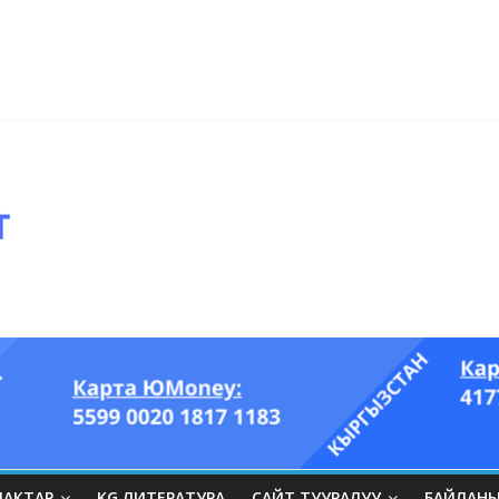
ры он үч акындын котормосунда
ып, өпкөсүнө, бөйрөгүнө суук тийгизип алган…” (Динара БЕЙШЕНАЛИЕВ
ЛАКТАР
KG ЛИТЕРАТУРА
САЙТ ТУУРАЛУУ
БАЙЛАН