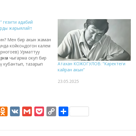
” гезити адабий
арды жарыялайт
ин? Мен бир акын жаман
унда койкоңдогон калем
арногоев) Урматтуу
өркөм чыгарма окуп бир
Атахан КОЖОГУЛОВ: “Каректеги
нү кубантып, тазарып
кайран акын”
андай дейсиз?
збы? Биз да сагындык.
23.05.2025
лып жакшы бир аңгеме
же бир ыр окуп жан-
лкуп, делдеңдеп алганга
! Акындар, төкмөлөр ж.б.
лар болсо…
M
O
V
G
P
C
S
e
d
K
m
o
o
h
s
n
ai
ck
p
ar