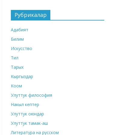
Рубрикалар
Адабият
Билим
Искусство
Тил
Тарых
Кыргыздар
Коом
Улуттук философия
Накыл кептер
Улуттук оюндар
Улуттук тамак-аш
Литература на русском