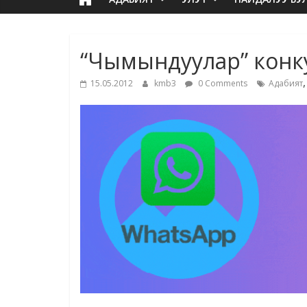
“Чымындуулар” конку
15.05.2012
kmb3
0 Comments
Адабият