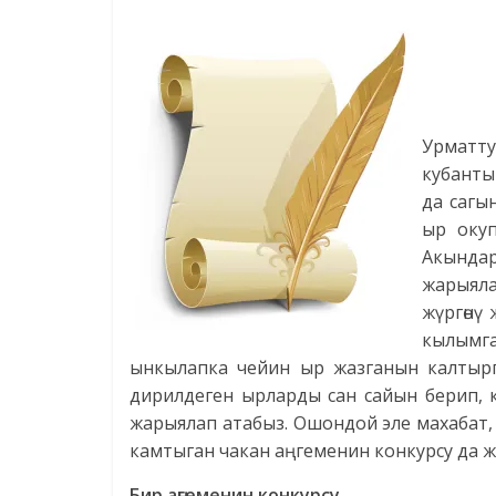
Урматту
кубанты
да сагы
ыр окуп
Акындар
жарыял
жүргөнү
кылымг
ынкылапка чейин ыр жазганын калтырг
дирилдеген ырларды сан сайын берип, көк
жарыялап атабыз. Ошондой эле махабат,
камтыган чакан аңгеменин конкурсу да 
Бир аңгеменин конкурсу