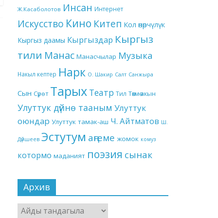
Инсан
Интернет
Ж.Касаболотов
Кино
Китеп
Искусство
Кол өнөрчүлүк
Кыргыз
Кыргыздар
Кыргыз даамы
тили
Манас
Музыка
Манасчылар
Нарк
Накыл кептер
О. Шакир
Салт
Санжыра
Тарых
Театр
Сын
Төкмө акын
Сүрөт
Тил
Улуттук дүйнө тааным
Улуттук
оюндар
Ч. Айтматов
Улуттук тамак-аш
Ш.
Эстутум
аңгеме
жомок
Дүйшеев
комуз
поэзия
сынак
котормо
маданият
Архив
Архив