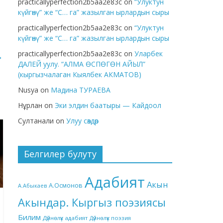
practicallyperfection2b5aa2e83c
on
“Улуктун
күйгөнү” же “С… га” жазылган ырлардын сыры
practicallyperfection2b5aa2e83c
on
“Улуктун
күйгөнү” же “С… га” жазылган ырлардын сыры
practicallyperfection2b5aa2e83c
on
Уларбек
→
ДАЛЕЙ уулу. “АЛМА ӨСПӨГӨН АЙЫЛ”
(кыргызчалаган Кыялбек АКМАТОВ)
Nusya
on
Мадина ТУРАЕВА
Нұрлан
on
Эки элдин баатыры — Кайдоол
Султанали
on
Улуу сөздөр
Белгилер булуту
Адабият
Акын
А.Осмонов
А.Абыкаев
Акындар. Кыргыз поэзиясы
Билим
Дүйнөлүк адабият
Дүйнөлүк поэзия