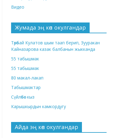
Видео
Жумада эң көп окулгандар
Төрөбай Кулатов шым таап берип, Зууракан
Кайназарова казак балбанын жыкканда
55 табышмак
55 табышмак
80 макал-лакап
Табышмактар
Сүйлөбөс кыз
Карышкырдын камкордугу
Айда эң көп окулгандар