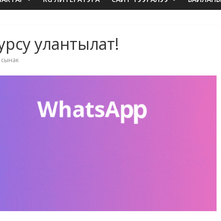
рсу улантылат!
,
сынак