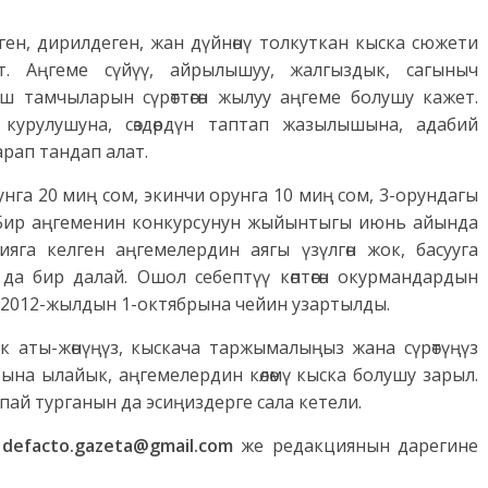
эзген, дирилдеген, жан дүйнөнү толкуткан кыска сюжети
т. Аңгеме сүйүү, айрылышуу, жалгыздык, сагыныч
 тамчыларын сүрөттөгөн жылуу аңгеме болушу кажет.
курулушуна, сөздөрдүн таптап жазылышына, адабий
 карап тандап алат.
га 20 миң сом, экинчи орунга 10 миң сом, 3-орундагы
. Бир аңгеменин конкурсунун жыйынтыгы июнь айында
яга келген аңгемелердин аягы үзүлгөн жок, басууга
да бир далай. Ошол себептүү көптөгөн окурмандардын
а 2012-жылдын 1-октябрына чейин узартылды.
к аты-жөнүңүз, кыскача таржымалыңыз жана сүрөтүңүз
ына ылайык, аңгемелердин көлөмү кыска болушу зарыл.
кпай турганын да эсиңиздерге сала кетели.
:
defacto.gazeta@gmail.com
же редакциянын дарегине