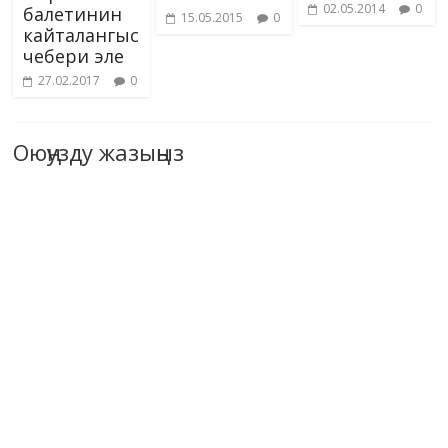
02.05.2014
0
балетинин
15.05.2015
0
кайталангыс
чебери эле
27.02.2017
0
Оюңузду жазыңыз