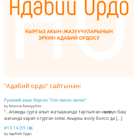
"Адабий ордо" сайтынан:
Руханий азык берген “Сен эмген эмчек”
by Аленов Бахпурбек
“…Апамды сууга алып жатышканда тартылган көшөгөнүн баш
жагында карап отурган элем. Акыркы жолу болсо да […]
#13-14 (55 сөз)
by Адабий Ордо