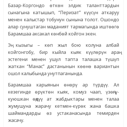
Базар-Коргондо өткөн элдик таланттардын
сынагына катышып, “Перизат” күүсүн аткаруу
менен калыстар тобунун сынына толот. Ошондо
алар сунуштаган маданият тармагында иштөөгө
Барамшаа аксакал көнбөй койгон экен.
Эң кызыгы – көп жыл бою колуна албай
койгонгобу, бир кыйла кыяк күүлөрүн араң
эстегени менен ушул тапта талашка түшүп
жаткан “Манас” дастанынын көөнө вариантын
ошол калыбында унутпаганында.
Барамшаа карыянын өнөрү ар түрдүү. Ал
кезегинде өрүктөн кыяк, комуз чаап, үзөңгү-
куюшкан өңдүү ат жабдыктары менен талаа
жумушуна жарачу кетмен-күрөк жана башка
шаймандарды өз устаканасында темирден
жасачу.