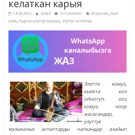
келаткан карыя
жана
,
адабияты
14.06.2012
kmb3
0 Comments
Искусство
Кыл
,
,
кыяк
Кыргыз улуттук музыка
Улуттук аспаптар
Элетте комуз,
кыякта кол
ойнотуп, ооз
комуз, чоор
жасагандар,
улуттук
музыкалык аспаптарды чапкандар азайып