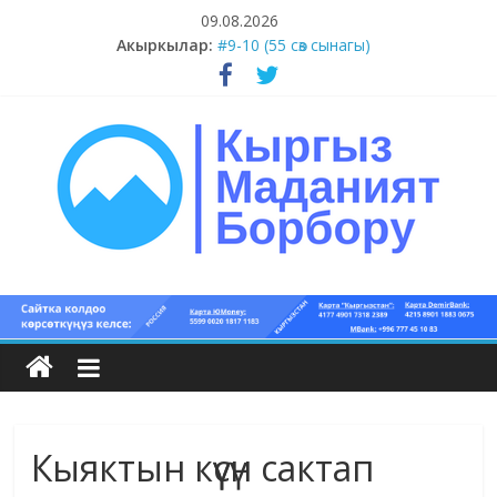
Skip
09.08.2026
#11-12 (55 сөз сынагы)
to
Акыркылар:
#9-10 (55 сөз сынагы)
content
#5-8 (55 сөз сынагы)
#1-4 (55 сөз сынагы)
#13-14 (55 сөз сынагы)
Кыргыз
маданият
борбору
Кыяктын күүсүн сактап
Кыргыз
маданияты