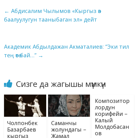
o
a
dI
r
er
A
n
kl
l
et
y
e
←
Абдисалим Чылымов «Кыргыз өз
o
m
n
p
g
as
Li
баалуулугун тааныбаган эл» дейт
k
p
er
s
n
ni
k
ki
Академик Абдылдажан Акматалиев: “Эки тил
тең өтө бай…”
→
Сизге да жагышы мүмкүн
Композитор
лордун
корифейи –
Калый
Чолпонбек
Саманчы
Молдобасан
Базарбаев
жолундагы –
ов
кыргыз
Жамал