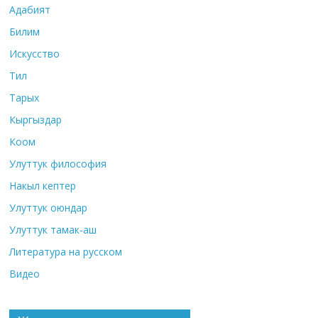
Адабият
Билим
Искусство
Тил
Тарых
Кыргыздар
Коом
Улуттук философия
Накыл кептер
Улуттук оюндар
Улуттук тамак-аш
Литература на русском
Видео