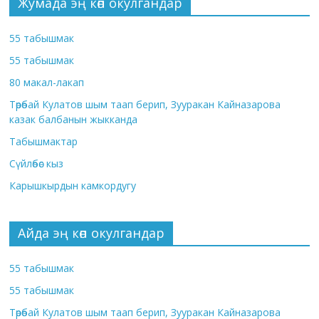
Жумада эң көп окулгандар
55 табышмак
55 табышмак
80 макал-лакап
Төрөбай Кулатов шым таап берип, Зууракан Кайназарова
казак балбанын жыкканда
Табышмактар
Сүйлөбөс кыз
Карышкырдын камкордугу
Айда эң көп окулгандар
55 табышмак
55 табышмак
Төрөбай Кулатов шым таап берип, Зууракан Кайназарова