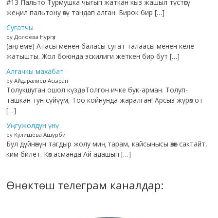
#13 Пальто Турмушка чыгып жаткан кыз жашыл түстөгү
жеңил пальтону өзү тандап алган. Бирок бир […]
Сугатчы
by Долоева Нургүл
(аңгеме) Атасы менен баласы сугат талаасы менен келе
жатышты. Жол боюнда эскилиги жеткен бир бут […]
Алгачкы махабат
by Айдаралиев Асыран
Толукшуган ошол күздө, Толгон ичке бук-арман. Толуп-
ташкан тун сүйүүм, Тоо койнунда жаралган! Арсыз жүрөк от
[…]
Уңгужолдун үнү
by Кулишева Ашурби
Бул дүйнөнүн тагдыр жолу миң тарам, кайсынысы өзөк сактайт,
ким билет. Көк асманда Ай адашып […]
Өнөктөш телеграм каналдар: