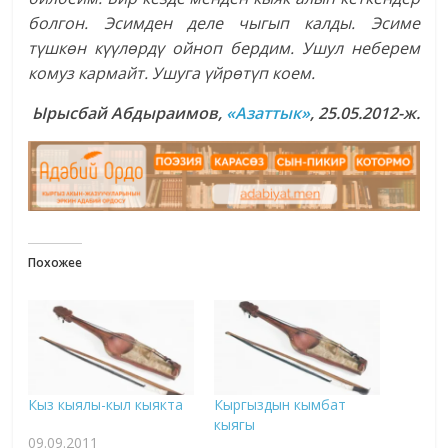
болгон. Эсимден деле чыгып калды. Эсиме
түшкөн күүлөрдү ойноп бердим. Ушул неберем
комуз кармайт. Ушуга үйрөтүп коем.
Ырысбай Абдыраимов,
«Азаттык»
, 25.05.2012-ж.
Похожее
Кыз кыялы-кыл кыякта
Кыргыздын кымбат
кыягы
09.09.2011