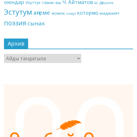
оюндар
Ч. Айтматов
Улуттук тамак-аш
Ш. Дүйшеев
Эстутум
аңгеме
котормо
жомок
маданият
комуз
поэзия
сынак
Архив
Архив