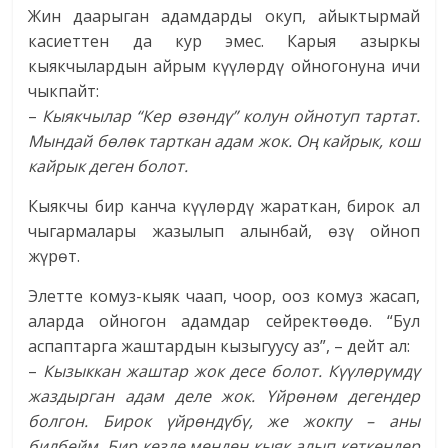
Жин даарыган адамдарды окуп, айыктырмай
касиеттен да кур эмес. Карыя азыркы
кыякчылардын айрым күүлөрдү ойногонуна ичи
чыкпайт:
–
Кыякчылар “Кер өзөндү” колун ойнотуп тартат.
Мындай бөлөк тарткан адам жок. Оң кайрык, кош
кайрык деген болот.
Кыякчы бир канча күүлөрдү жараткан, бирок ал
чыгармалары жазылып алынбай, өзү ойноп
жүрөт.
Элетте комуз-кыяк чаап, чоор, ооз комуз жасап,
аларда ойногон адамдар сейректөөдө. “Бул
аспаптарга жаштардын кызыгуусу аз”, – дейт ал:
–
Кызыккан жаштар жок десе болот. Күүлөрүмдү
жаздырган адам деле жок. Үйрөнөм дегендер
болгон. Бирок үйрөндүбү, же жокпу – аны
билбейм. Бир кезде менден кыяк алып кеткендер