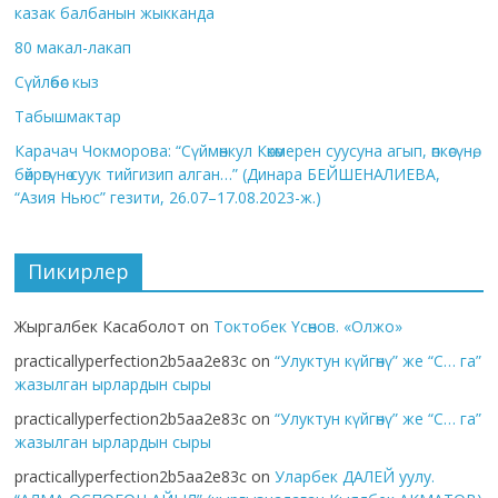
казак балбанын жыкканда
80 макал-лакап
Сүйлөбөс кыз
Табышмактар
Карачач Чокморова: “Сүймөнкул Көкөмерен суусуна агып, өпкөсүнө,
бөйрөгүнө суук тийгизип алган…” (Динара БЕЙШЕНАЛИЕВА,
“Азия Ньюс” гезити, 26.07–17.08.2023-ж.)
Пикирлер
Жыргалбек Касаболот
on
Токтобек Үсөнов. «Олжо»
practicallyperfection2b5aa2e83c
on
“Улуктун күйгөнү” же “С… га”
жазылган ырлардын сыры
practicallyperfection2b5aa2e83c
on
“Улуктун күйгөнү” же “С… га”
жазылган ырлардын сыры
practicallyperfection2b5aa2e83c
on
Уларбек ДАЛЕЙ уулу.