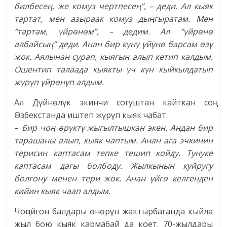
билбесең, же комуз чертпесең”, – деди. Ал кыяк
тартат, мен азыраак комуз дыңгыратам. Мен
“тартам, үйрөнөм”, – дедим. Ал “үйрөнө
албайсың” деди. Анан бир күнү үйүнө барсам өзү
жок. Аялынан сурап, кыягын алып кетип калдым.
Ошентип талаада кыякты үч күн кыйкылдатып
жүрүп үйрөнүп алдым.
Ал Дүйнөлүк экинчи согуштан кайткан соң
Өзбекстанда иштеп жүрүп кыяк чабат.
–
Бир чоң өрүктү жыгылтышкан экен. Андан бир
тарашаны алып, кыяк чаптым. Анан ага эчкинин
терисин каптасам тепке тешип койду. Тунуке
каптасам дагы болбоду. Жылкынын куйругу
болгону менен тери жок. Анан үйгө келгенден
кийин кыяк чаап алдым.
Чоңойгон балдары өнөрүн жактырбаганда кыйла
жыл бою кыяк кармабай да коет. 70-жылдары