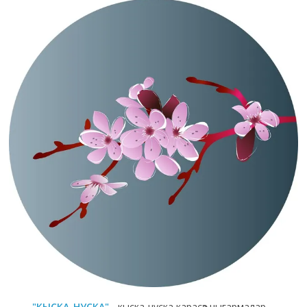
"КЫСКА-НУСКА"
- кыска-нуска карасөз чыгармалар