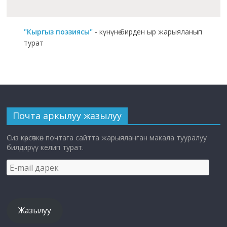
"Кыргыз поэзиясы"
- күнүнө бирден ыр жарыяланып
турат
Почта аркылуу жазылуу
Сиз көрсөткөн почтага сайтта жарыяланган макала тууралуу
билдирүү келип турат.
E-
mail
дарек
Жазылуу