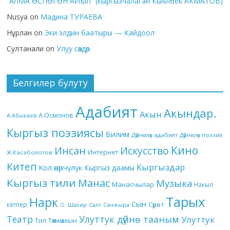
“АЛМА ӨСПӨГӨН АЙЫЛ” (кыргызчалаган Кыялбек АКМАТОВ)
Nusya
on
Мадина ТУРАЕВА
Нұрлан
on
Эки элдин баатыры — Кайдоол
Султанали
on
Улуу сөздөр
Белгилер булуту
Адабият
Акындар.
Акын
А.Осмонов
А.Абыкаев
Кыргыз поэзиясы
Билим
Дүйнөлүк адабият
Дүйнөлүк поэзия
Кино
Инсан
Искусство
Интернет
Ж.Касаболотов
Китеп
Кыргыздар
Кол өнөрчүлүк
Кыргыз даамы
Кыргыз тили
Манас
Музыка
Манасчылар
Накыл
Тарых
Нарк
Сын
кептер
Сүрөт
О. Шакир
Салт
Санжыра
Театр
Улуттук дүйнө тааным
Улуттук
Төкмө акын
Тил