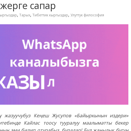
жерге сапар
,
,
,
ыргыздар
Тарых
Тибеттик кыргыздар
Улуттук философия
үү жазуучубуз Кеңеш Жусупов «Байыркынын издери»
китебинде Кайлас тоосу тууралуу маалыматты бекер
нын эми билип отурабыз, бурадар! Бул жаңылык бүгүн