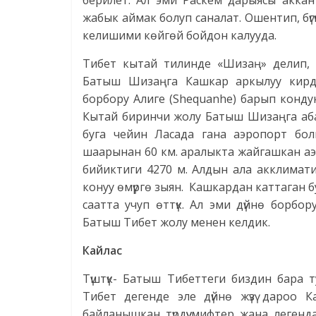
берилет. Ал эми Раскем дарыясы аккан
жабык аймак болуп саналат. Ошентип, бүг
келишими көйгөй бойдон калууда.
Тибет кытай тилинде «Шизаң» делип, а
Батыш Шизаңга Кашкар аркылуу кирд
борбору Алиге (Shequanhe) барып конду
Кытай биринчи жолу Батыш Шизаңга аба 
буга чейин Ласада гана аэропорт бол
шаарынан 60 км. аралыкта жайгашкан аэр
бийиктиги 4270 м. Алдын ала акклимат
конуу өмүргө зыян. Кашкардан каттаган б
саатта учуп өттүк. Ал эми дүйнө борб
Батыш Тибет жолу менен келдик.
Кайлас
Түштүк- Батыш Тибеттеги биздин бара 
Тибет дегенде эле дүйнө жүзү дароо 
байланышкан түрдүү мифтер жана леген