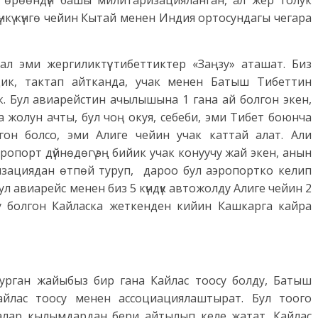
 өрөөндүн башы милитаризацияланган, ал жер толук
үнкү күнгө чейин Кытай менен Индия ортосундагы чегара
л эми жергиликтүү тибеттиктер «Заңзу» аташат. Биз
ик, тактап айтканда, учак менен Батыш Тибеттин
к. Бул авиарейстин ачылышына 1 гана ай болгон экен,
жолун ачты, бул чоң окуя, себеби, эми Тибет боюнча
гон болсо, эми Алиге чейин учак каттай алат. Али
опорт дүйнөдөгү эң бийик учак конуучу жай экен, анын
изациядан өтпөй туруп, дароо бул аэропортко келип
ул авиарейс менен биз 5 күндүк автожолду Алиге чейин 2
ору болгон Кайласка жеткенден кийин Кашкарга кайра
турган жайыбыз бир гана Кайлас тоосу болду, Батыш
Кайлас тоосу менен ассоциациялаштырат. Бул тоого
далар кылымдардан бери айтылып келе жатат. Кайлас