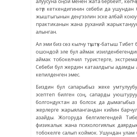
алуусуна оңой менен жата бербейт, көпч
өтүп кеткендигинин себеби да ушундан 
жыштыгынын деңгээлин эске албай коюуга 
практиканын жана руханий жарыктануун
алынган.
Ал эми биз сөз кылчу түштүк-батыш Тибет б
ошондой эле бул аймак изилденбегендик
аймак тобокелчил туристерге, экстрема
Себеби бул жердин катаалдыгы адамды а
кепилденген эмес.
Биздин бул сапарыбыз жеке умтулууб
эсептеп билген соң, сапарды уюштуруу
болгондуктан аз болсок да дымагыбыз 
жерлерге жарыялангандан кийин барчул
азайды. Жогоруда белгилегендей Тиб
физикалык жана психологиялык даярдык
тобокелге салып коймок. Ушундан улам