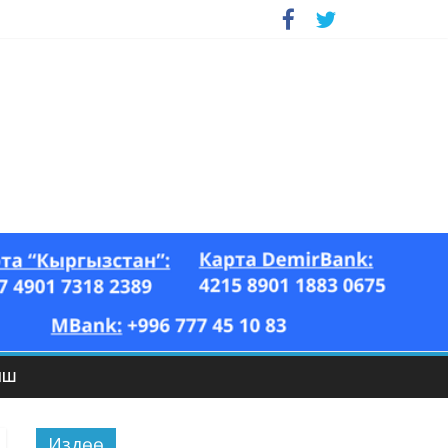
ЫШ
Издөө