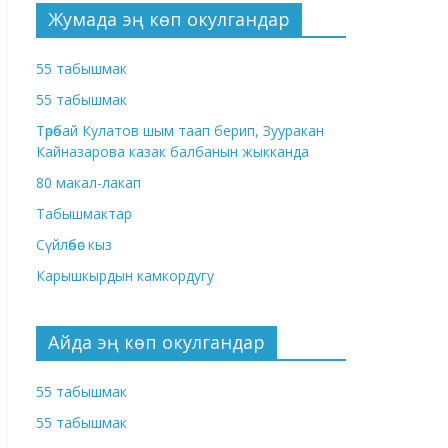
Жумада эң көп окулгандар
55 табышмак
55 табышмак
Төрөбай Кулатов шым таап берип, Зууракан
Кайназарова казак балбанын жыкканда
80 макал-лакап
Табышмактар
Сүйлөбөс кыз
Карышкырдын камкордугу
Айда эң көп окулгандар
55 табышмак
55 табышмак