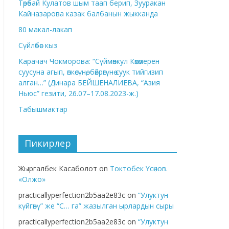
Төрөбай Кулатов шым таап берип, Зууракан
Кайназарова казак балбанын жыкканда
80 макал-лакап
Сүйлөбөс кыз
Карачач Чокморова: “Сүймөнкул Көкөмерен
суусуна агып, өпкөсүнө, бөйрөгүнө суук тийгизип
алган…” (Динара БЕЙШЕНАЛИЕВА, “Азия
Ньюс” гезити, 26.07–17.08.2023-ж.)
Табышмактар
Пикирлер
Жыргалбек Касаболот
on
Токтобек Үсөнов.
«Олжо»
practicallyperfection2b5aa2e83c
on
“Улуктун
күйгөнү” же “С… га” жазылган ырлардын сыры
practicallyperfection2b5aa2e83c
on
“Улуктун