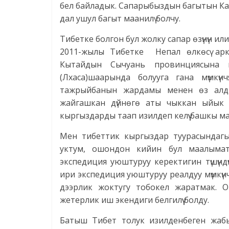
бел байладык. Сапарыбыздын багытын Каш
дал ушул багыт маанилү болчу.
Тибетке болгон бул жолку сапар өзүнүн ил
2011-жылы Тибетке Непал өлкөсү арк
Кытайдын Сычуань провинциясына 
(Лхаса)шаарында болууга гана мүмкүнч
тажрыйбанын жардамы менен өз алды
жайгашкан дүйнөгө аты чыккан ыйык 
кыргыздарды таап изилдеп келүү башкы м
Мен тибеттик кыргыздар туурасындаг
уктум, ошондон кийин бул маалыма
экспедиция уюштуруу керектигин түшүнд
ири экспедиция уюштуруу реалдуу мүмкүнчү
дээрлик жоктугу тобокел жаратмак. 
жетерлик иш экендиги белгилүү болду.
Батыш Тибет толук изилденбеген жабы