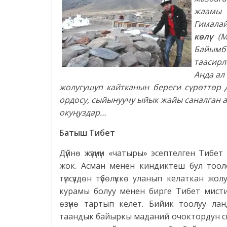
жаамы 
Гималай
көлү
(М
Байымб
таасир
Анда ал
жолугушуп кайтканын береги сүрөттөр 
ордосу, сыйынуучу ыйык жайы саналган 
окуңуздар…
Батыш Тибет
Дүйнө жүзүнүн «чатыры» эсептелген Тибе
жок. Асман менен киндиктеш бул тоол
түпсүздөн түбөлүккө уланып келаткан ж
курамы болуу менен бирге Тибет мистик
өзүнө тартып келет. Бийик тоолуу лан
таандык байыркы маданий очоктордун сы