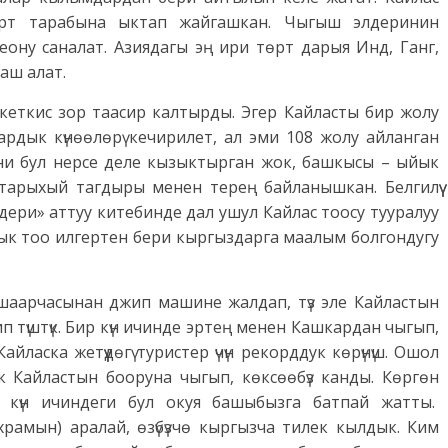
өрт тарабына ыктап жайгашкан. Чыгыш элдеринин
ону саналат. Азиядагы эң ири төрт дарыя Инд, Ганг,
аш алат.
 кеткис зор таасир калтырды. Эгер Кайласты бир жолу
ардык күнөөлөрү кечирилет, ал эми 108 жолу айланган
ни бул нерсе деле кызыктырган жок, башкысы – ыйык
арыхый тагдыры менен терең байланышкан. Белгилүү
ери» аттуу китебинде дал ушул Кайлас тоосу тууралуу
ык тоо илгертен бери кыргыздарга маалым болгондугу
и шаарчасынан джип машине жалдап, түз эле Кайластын
 түштүк. Бир күн ичинде эртең менен Кашкардан чыгып,
йласка жетүүдөгү туристер үчүн рекорддук көрүнүш. Ошол
к Кайластын бооруна чыгып, көксөөбүз канды. Көргөн
р күн ичиндеги бул окуя башыбызга батпай жатты.
рамын) аралай, өзүбүзчө кыргызча тилек кылдык. Ким