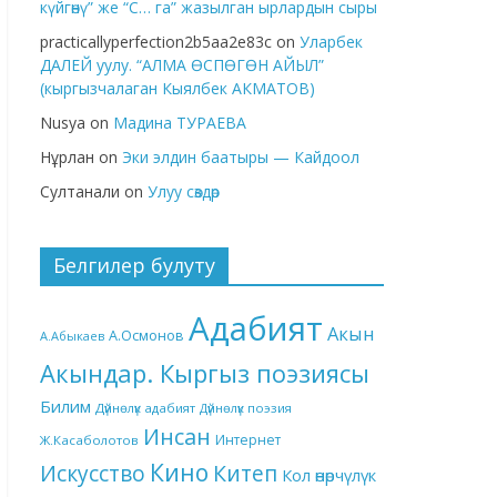
күйгөнү” же “С… га” жазылган ырлардын сыры
practicallyperfection2b5aa2e83c
on
Уларбек
ДАЛЕЙ уулу. “АЛМА ӨСПӨГӨН АЙЫЛ”
(кыргызчалаган Кыялбек АКМАТОВ)
Nusya
on
Мадина ТУРАЕВА
Нұрлан
on
Эки элдин баатыры — Кайдоол
Султанали
on
Улуу сөздөр
Белгилер булуту
Адабият
Акын
А.Осмонов
А.Абыкаев
Акындар. Кыргыз поэзиясы
Билим
Дүйнөлүк адабият
Дүйнөлүк поэзия
Инсан
Интернет
Ж.Касаболотов
Кино
Китеп
Искусство
Кол өнөрчүлүк