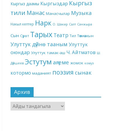
Кыргыз
Кыргыздар
Кыргыз даамы
тили
Манас
Музыка
Манасчылар
Нарк
Накыл кептер
О. Шакир
Салт
Санжыра
Тарых
Театр
Сын
Төкмө акын
Сүрөт
Тил
Улуттук дүйнө тааным
Улуттук
оюндар
Ч. Айтматов
Улуттук тамак-аш
Ш.
Эстутум
аңгеме
жомок
Дүйшеев
комуз
поэзия
сынак
котормо
маданият
Архив
Архив