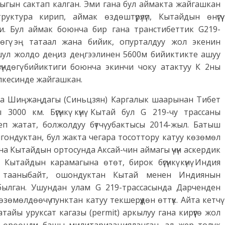
ркылыгын сактап калган. Эми гана бул аймакта жайгашкан
руктура кирип, аймак өздөштүрүлүп, Кытайдын өнүгүү
и. Бул аймак боюнча бир гана транстибеттик G219-
дөгү эң татаал жана бийик, опурталдуу жол экенин
шул жолдо деңиз деңгээлинен 5600м бийиктикте ашуу
зүндөгү бийиктиги боюнча экинчи чоку атактуу К 2ны
тилкесинде жайгашкан.
са Шиңжаңдагы (Синьцзян) Каргалык шаарынан Тибет
3000 км. Бүгүнкү күнү Кытай бул G 219-чу трассаны
еп жатат, болжолдуу бүтчү убактысы 2014-жыл. Батыш
гондуктан, бул жакта чегара тосоттору катуу көзөмөл
на Кытайдын ортосунда Аксай-чин аймагы үчүн аскердик
Кытайдын карамагына өтөт, бирок бүгүнкү күнү Индия
 тааныбайт, ошондуктан Кытай менен Индиянын
былган. Ушундан улам G 219-трассасында Дарченден
өмөлдөөчү пунктан катуу текшерүүдөн өттүк. Айта кетчү
айы уруксат кагазы (permit) аркылуу гана кирүүгө жол