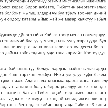
үлүк туристердин суктануу сезими мистикалык ишенимге
болсо керек. Бирок албетте, Тибеттин энергетикалык
болбойт. Чыгыш элдери үчүн бул түбөлүк тоо-чеп диний
ун ордосу катары ыйык жай же мазар сыяктуу кабыл
үгүнкү күндө дүйнөгө ыйык Кайлас тоосу менен популярдуу,
тен илимий баалуулугу чоң кызыгууну жаратууда. Бул
л-альпинистрге жана авантюристер үчүн десем болот.
р дайым тобокелдин үстүндө гана кармайт. Коопсуздук
узга байланыштуу болду. Бардык кыйынчылыктарды
дан баш тарткан жокбуз. Ички умтулуу күчүбүз бекем
түшкөн жок. Алдын ала кызыккандарга жана тиешелүү
ардын саны көп болуп, бирок реалдуу ишке өткөндө
ет, өзгөчө Батыш-Тибет оңой жер эмес экен, ага
сыз адам жеке өмүрүн эч кандай кепилдиксиз эле чоң
 биртоп себептерден кийин акырында Тибетке 3 киши