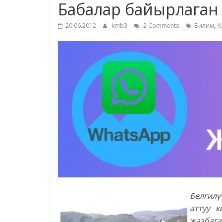
Бабалар байырлаган 
,
20.06.2012
kmb3
2 Comments
Билим
К
Белгил
аттуу 
жазбага