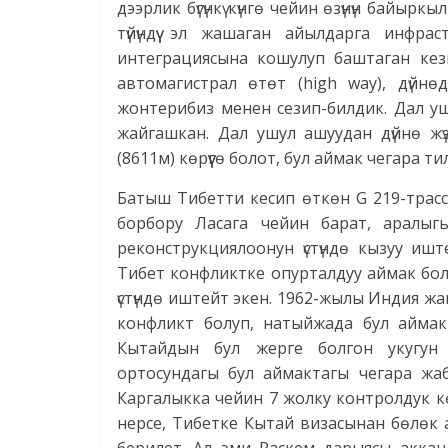
дээрлик бүгүнкү күнгө чейин өзүнүн байы
түйүндүү эл жашаган айылдарга инфраст
интеграциясына кошулуп баштаган кез
автомагистрал өтөт (high way), дүйнө
жонтерибиз менен сезип-билдик. Дал у
жайгашкан. Дал ушул ашуудан дүйнө жү
(8611м) көрүүгө болот, бул аймак чегара 
Батыш Тибетти кесип өткөн G 219-трас
борбору Ласага чейин барат, аралыгы 
реконструкциялоонун үстүндө кызуу ишт
Тибет конфликтке опурталдуу аймак бол
үстүндө иштейт экен. 1962-жылы Индия жа
конфликт болуп, натыйжада бул аймак 
Кытайдын бул жерге болгон укугун
ортосундагы бул аймактагы чегара жа
Каргалыкка чейин 7 жолку контролдук көз
нерсе, Тибетке Кытай визасынан бөлөк ат