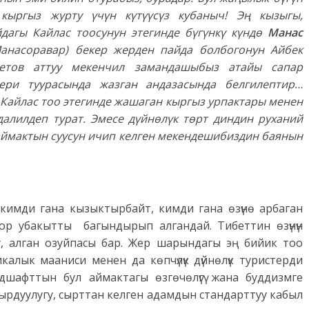
кыргыз журту үчүн күтүүсүз кубаныч! Эң кызыгы,
дагы Кайлас тоосунун этегинде бүгүнкү күндө
Манас
анасоравар) бекер жерден пайда болбогонун Айбек
етов аттуу мекенчил замандашыбыз атайы сапар
лери туурасында жазган андазасында белгилептир…
 Кайлас тоо этегинде жашаган кыргыз урпактары менен
далилдеп турат. Эмесе дүйнөлүк төрт диндин руханий
аймактын суусун ичип келген мекендешибиздин баянын
т кимди гана кызыктырбайт, кимди гана өзүнө арбаган
ор убакытты багындырып алгандай. Тибеттин өзүнүн
олу, алган озуйпасы бар. Жер шарындагы эң бийик тоо
алык мааниси менен да көпчүлүк дүйнөлүк туристерди
дшафттын бул аймактагы өзгөчөлүгү жана буддизмге
рдуулугу, сырттан келген адамдын стандарттуу кабыл