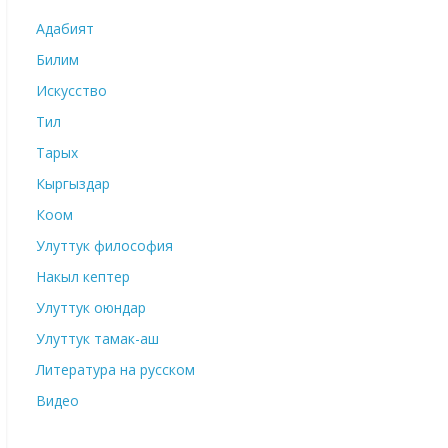
Адабият
Билим
Искусство
Тил
Тарых
Кыргыздар
Коом
Улуттук философия
Накыл кептер
Улуттук оюндар
Улуттук тамак-аш
Литература на русском
Видео