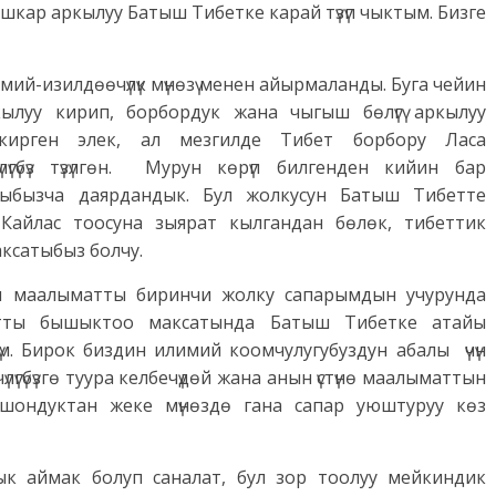
кар аркылуу Батыш Тибетке карай түзүп чыктым. Бизге
имий-изилдөөчүлүк мүнөзү менен айырмаланды. Буга чейин
ылуу кирип, борбордук жана чыгыш бөлүгү аркылуу
кирген элек, ал мезгилде Тибет борбору Ласа
үлүгүбүз түзүлгөн. Мурун көрүп билгенден кийин бар
бызча даярдандык. Бул жолкусун Батыш Тибетте
Кайлас тоосуна зыярат кылгандан бөлөк, тибеттик
аксатыбыз болчу.
ы маалыматты биринчи жолку сапарымдын учурунда
тты бышыктоо максатында Батыш Тибетке атайы
үм. Бирок биздин илимий коомчулугубуздун абалы үчүн
лүгүбүзгө туура келбечүдөй жана анын үстүнө маалыматтын
Ошондуктан жеке мүнөздө гана сапар уюштуруу көз
к аймак болуп саналат, бул зор тоолуу мейкиндик