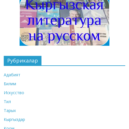
Рубрикалар
Адабият
Билим
Искусство
Тил
Тарых
Кыргыздар
Коом