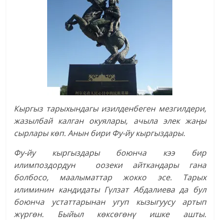
Кыргыз тарыхындагы изилденбеген мезгилдери,
жазылбай калган окуялары, ачыла элек жаңы
сырлары көп. Анын бири Фу-йу кыргыздары.
Фу-йу кыргыздары боюнча кээ бир
илимпоздордун оозеки айткандары гана
болбосо, маалыматтар жокко эсе. Тарых
илиминин кандидаты Гүлзат Абдалиева да бул
боюнча устаттарынан угуп кызыгуусу артып
жүргөн. Быйыл көксөгөнү ишке ашты.