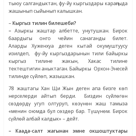
тыюу салгандыктан, фу-йу кыргыздары караңгыда
жашынып сыйынып калышкан.
–
Кыргыз тилин билешеби?
–
Азыркы жаштар албетте, унутушкан. Бирок
баардыгы онго чейин санаганды билет.
Аларды
Хуженхуа деген кытай окумуштуусу
изилдеп, фу-йу кыргыздарынын тили байыркы
кыргыз тилине жакын, Хакас тилине
тектештигин аныктаган. Байыркы Орхон-Энесей
тилинде сүйлөп, жазышкан.
78 жаштагы Хан Щи Жын деген апа бизге көп
нерселерди айтып берди. Биздин сүйлөгөн
сөздөрдү угуп олтуруп, көзүнөн жаш тамыза
«менин оюмда бул сөздөр бар. Түшүнөм. Бирок
сүйлөй албай калдык» – дейт.
– Каада-салт жагынан эмне окшоштуктары