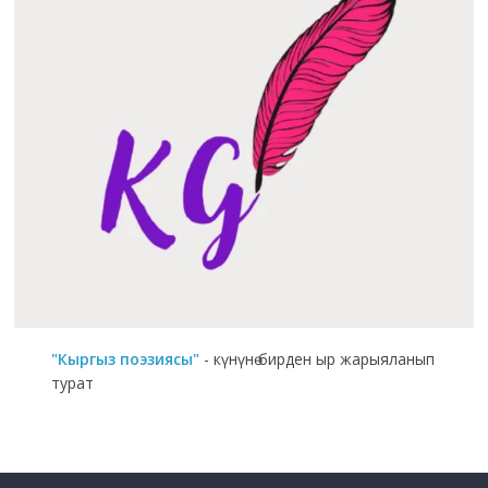
"Кыргыз поэзиясы"
- күнүнө бирден ыр жарыяланып
турат