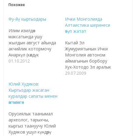
Похожее
Фу-йү кыргыздары
Ички Монголияда
Алтаистика шеринеси
Илим изилдөө
өтүп жатат
максатында ушу
жылдын август айында
Кытай Эл
акчийлик котормочу
Жумуриятынын Ички
Анаркүл (көлдүк
Монголия автоном
уруусунан) болуп Фу-йү
01.10.2012
аймагынын борбору
кыргыздарына жол
Хух-Хотодо Эл аралык
тарттык. 2001-жылдагы
туруктуу алтаистика
29.07.2009
5 жолку жыл
жыйынынын кезектеги
Юлий Худяков:
эсептөөсүнүн негизинде
жылдык отуруму өтүүдө.
Кыргыздар жасаган
Хейлунжан боюнча
Шейшембиде соңку
куралдар сапаты менен
1473 адам, анын ичинен
илимий баяндамалар
өзгөчөлөнгөн
Фу-йүда – 1155, Достук
ортого салынып,
айылында – 337, Фу-йү
айрымдары кызуу
Орусиялык таанымал
мал чарбалык
талкууга алынды. Түрк,
археолог, тарыхчы,
фермасында 289, Фу-йү
монгол, тунгус, манжур,
кыргыз таануучу Юлий
базасында – 239, Таха
корей, жапон тилдерин
Худяков ушул күндөрү
айылында – 209, Лоң-
жана маданияттарын