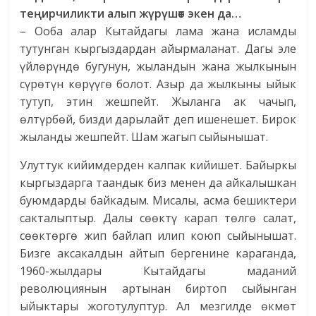
теңирчиликти алып жүрүшөт экен да…
– Ооба алар Кытайдагы лама жана исламды
тутунган кыргыздардан айырмаланат. Дагы эле
үйлөрүндө бугунун, жыландын жана жылкынын
сүрөтүн көрүүгө болот. Азыр да жылкыны ыйык
тутуп, этин жешпейт. Жыланга ак чачып,
өлтүрбөй, бизди дарылайт деп ишенешет. Бирок
жыланды жешпейт. Шам жагып сыйынышат.
Улуттук кийимдерден калпак кийишет. Байыркы
кыргыздарга таандык биз менен да айкалышкан
буюмдарды байкадым. Мисалы, асма бешиктери
сакталыптыр. Далы сөөктү карап төлгө салат,
сөөктөргө жип байлап илип коюп сыйынышат.
Бизге аксакалдын айтып бергенине караганда,
1960-жылдары Кытайдагы маданий
революциянын артынан биртоп сыйынган
ыйыктары жоготулуптур. Ал мезгилде өкмөт