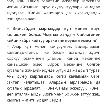
согушкан. Ошол советтик аскерлер Москвага
чейин айтышып, орус окумуштуулары изилдөө
жүргүзөт. Кийин жапондор да кыргыздарды
изилдөөгө алат.
– Эне-сайдан кыргыздар күч менен көчүп
келишкен болсо, Чыңгыз хандын бийлигинен
кийин кайра кайтуу аракетин көрүшкөн эмеспи?
– Алар күч менен көчүрүлгөн. Байырлашып
калгандыктанбы, же басым астында жүрүп
коркуу сезиминен уламбы, кайра мекенине
кайтышкан эмес. Бирок мекенине болгон
кусалыгы жандүйнөсүндө бүгүн да жаңырып турат.
Аны фу-йу кыргыздары сегиз кылымдан бери
сактап келатышат. Алардын ырларында да
кусалык ырдалат. «Эне-Сайды эскерүү», «Эне»
деп аталган ырды бизге Ченг Бо Жюн аттуу жаш
кыргыз жигити ырдап берди.