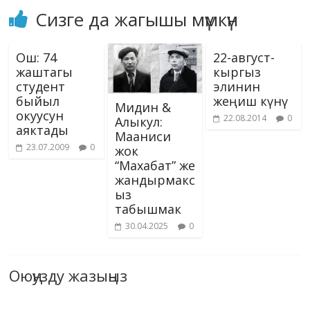
Сизге да жагышы мүмкүн
Ош: 74
22-август-
жаштагы
кыргыз
студент
элинин
быйыл
жеңиш күнү
Мидин &
окуусун
22.08.2014
0
Алыкул:
аяктады
Мааниси
23.07.2009
0
жок
“Махабат” же
жандырмакс
ыз
табышмак
30.04.2025
0
Оюңузду жазыңыз