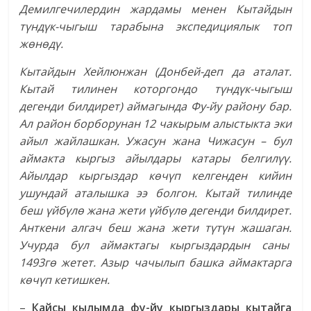
Демилгечилердин жардамы менен Кытайдын
түндүк-чыгыш тарабына экспедициялык топ
жөнөдү.
Кытайдын Хейлюнжан (Донбей-деп да аталат.
Кытай тилинен которгондо түндүк-чыгыш
дегенди билдирет) аймагында Фу-йу району бар.
Ал район борборунан 12 чакырым алыстыкта эки
айыл жайлашкан. Ужасун жана Чижасун – бул
аймакта кыргыз айылдары катары белгилүү.
Айылдар кыргыздар көчүп келгенден кийин
ушундай аталышка ээ болгон. Кытай тилинде
беш үйбүлө жана жети үйбүлө дегенди билдирет.
Анткени алгач беш жана жети түтүн жашаган.
Учурда бул аймактагы кыргыздардын саны
1493гө жетет. Азыр чачылып башка аймактарга
көчүп кетишкен.
–
Кайсы кылымда фу-йу кыргыздары кытайга