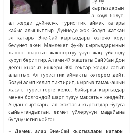
фу-йу
кыргыздарын
а көңүл бөлүп,
ал жерди дүйнөлүк туристтик аймак катары
кабыл алышыптыр. Дүйнөдө жок болуп жаткан
эл катары Эне-Сай кыргыздары өзгөчө көңүл
бөлүнөт экен. Мамлекет фу-йу кыргыздарынын
жашоо шартын жакшыртуу үчүн жаңы үйлөрдү
куруп бериптир. Ал эми 47 жаштагы Сай Жан Дон
деген кыргыз ишкери 300 гектар жерди сатып
алыптыр. Ал туристтик аймакты көтөрөм дейт.
Бозүй алып келип тиктирип, кыргыз тамак-ашын
жасап, туристтерге келсе, байыркы кыргыздар
менен болгондой шарт түзүү максатын көздөйт.
Андан сырткары, ал жактагы кыргыздар бугуга
сыйынгандыктан, өкмөт үйлөрүнүн маңдайына
бугуну чегип койгон.
–
Демек, алар Эне-Сай кыргыздары катары