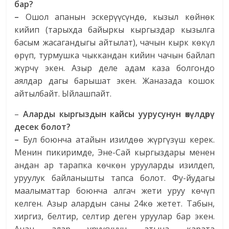
бар?
–
Ошол апанын эскерүүсүндө, кызыл көйнөк
кийип (тарыхда байыркы кыргыздар кызылга
басым жасагандыгы айтылат), чачын кырк көкүл
өрүп, турмушка чыккандан кийин чачын байлап
жүрчү экен. Азыр деле адам каза болгондо
аялдар дагы барышат экен. Жаназада кошок
айтылбайт. Ыйлашпайт.
–
Аларды кыргыздын кайсы уурусунун өкүлдөрү
десек болот?
–
Бул боюнча атайын изилдөө жүргүзүш керек.
Менин пикиримде, Эне-Сай кыргыздары менен
андан ар тарапка көчкөн урууларды изилдеп,
уруулук байланышты тапса болот. Фу-йудагы
маалыматтар боюнча алгач жети уруу көчүп
келген. Азыр алардын саны 24кө жетет. Табын,
хиргиз, белтир, селтир деген уруулар бар экен.