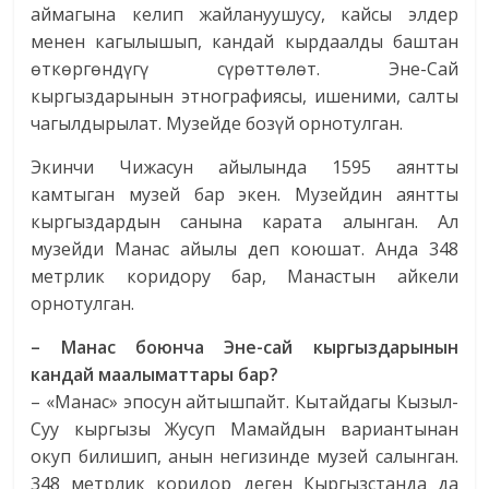
аймагына келип жайлануушусу, кайсы элдер
менен кагылышып, кандай кырдаалды баштан
өткөргөндүгү сүрөттөлөт. Эне-Сай
кыргыздарынын этнографиясы, ишеними, салты
чагылдырылат. Музейде бозүй орнотулган.
Экинчи Чижасун айылында 1595 аянтты
камтыган музей бар экен. Музейдин аянтты
кыргыздардын санына карата алынган. Ал
музейди Манас айылы деп коюшат. Анда 348
метрлик коридору бар, Манастын айкели
орнотулган.
– Манас боюнча Эне-сай кыргыздарынын
кандай маалыматтары бар?
– «Манас» эпосун айтышпайт. Кытайдагы Кызыл-
Суу кыргызы Жусуп Мамайдын вариантынан
окуп билишип, анын негизинде музей салынган.
348 метрлик коридор деген Кыргызстанда да