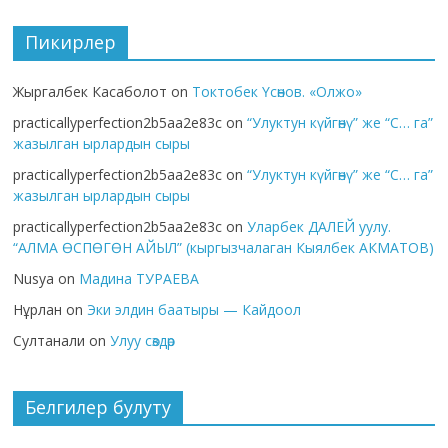
Пикирлер
Жыргалбек Касаболот
on
Токтобек Үсөнов. «Олжо»
practicallyperfection2b5aa2e83c
on
“Улуктун күйгөнү” же “С… га”
жазылган ырлардын сыры
practicallyperfection2b5aa2e83c
on
“Улуктун күйгөнү” же “С… га”
жазылган ырлардын сыры
practicallyperfection2b5aa2e83c
on
Уларбек ДАЛЕЙ уулу.
“АЛМА ӨСПӨГӨН АЙЫЛ” (кыргызчалаган Кыялбек АКМАТОВ)
Nusya
on
Мадина ТУРАЕВА
Нұрлан
on
Эки элдин баатыры — Кайдоол
Султанали
on
Улуу сөздөр
Белгилер булуту