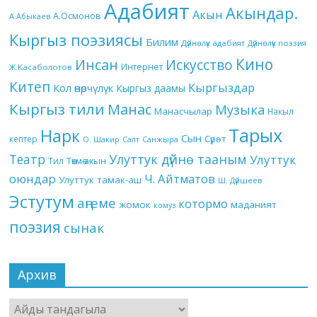
Адабият
Акындар.
Акын
А.Осмонов
А.Абыкаев
Кыргыз поэзиясы
Билим
Дүйнөлүк адабият
Дүйнөлүк поэзия
Кино
Инсан
Искусство
Интернет
Ж.Касаболотов
Китеп
Кыргыздар
Кол өнөрчүлүк
Кыргыз даамы
Кыргыз тили
Манас
Музыка
Манасчылар
Накыл
Тарых
Нарк
Сын
кептер
Сүрөт
О. Шакир
Салт
Санжыра
Театр
Улуттук дүйнө тааным
Улуттук
Төкмө акын
Тил
оюндар
Ч. Айтматов
Улуттук тамак-аш
Ш. Дүйшеев
Эстутум
аңгеме
котормо
жомок
маданият
комуз
поэзия
сынак
Архив
Архив