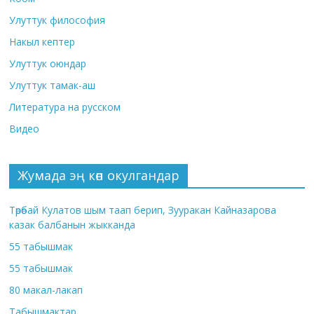
Улуттук философия
Накыл кептер
Улуттук оюндар
Улуттук тамак-аш
Литература на русском
Видео
Жумада эң көп окулгандар
Төрөбай Кулатов шым таап берип, Зууракан Кайназарова
казак балбанын жыкканда
55 табышмак
55 табышмак
80 макал-лакап
Табышмактар