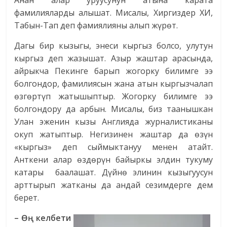
Анан алар уруусунун атына карата
фамилияларды алышат. Мисалы, Хиргиздер ХИ,
Табын-Тап деп фамиялияны алып жүрөт.
Дагы бир кызыгы, энеси кыргыз болсо, улутун
кыргыз деп жазышат. Азыр жаштар арасында,
айрыкча Пекинге барып жогорку билимге ээ
болгондор, фамилиясын жана атын кыргызчалап
өзгөртүп жатышыптыр. Жогорку билимге ээ
болгондору да арбын. Мисалы, биз таанышкан
Улан эженин кызы Англияда журналистиканы
окуп жатыптыр. Негизинен жаштар да өзүн
«кыргыз» деп сыймыктануу менен атайт.
Анткени алар өздөрүн байыркы элдин тукуму
катары баалашат. Дүйнө элинин кызыгуусун
арттырып жатканы да андай сезимдерге дем
берет.
– Өң келбети