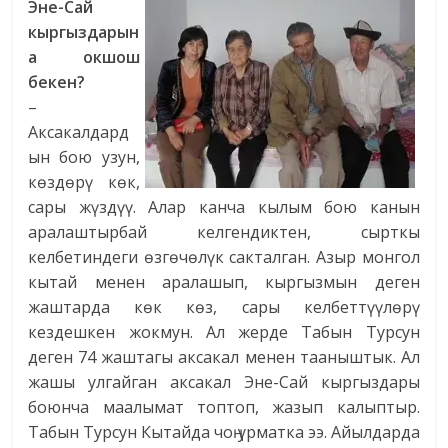
Эне-Сай
кыргыздарын
а окшош
бекен?
–
Аксакалдард
ын бою узун,
көздөрү көк,
сары жүздүү. Алар канча кылым бою канын
аралаштырбай келгендиктен, сырткы
келбетиндеги өзгөчөлүк сакталган. Азыр монгол
кытай менен аралашып, кыргызмын деген
жаштарда көк көз, сары келбеттүүлөрү
кездешкен жокмун. Ал жерде Табын Турсун
деген 74 жаштагы аксакал менен тааныштык. Ал
жашы улгайган аксакал Эне-Сай кыргыздары
боюнча маалымат топтоп, жазып калыптыр.
Табын Турсун Кытайда чоң урматка ээ. Айылдарда