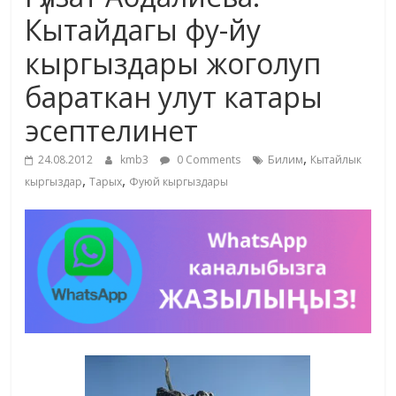
маданияты
Кытайдагы фу-йу
жана
кыргыздары жоголуп
адабияты
бараткан улут катары
эсептелинет
,
24.08.2012
kmb3
0 Comments
Билим
Кытайлык
,
,
кыргыздар
Тарых
Фуюй кыргыздары