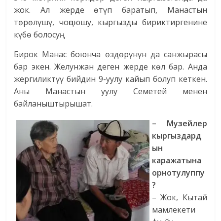
жок. Ал жерде өтүп баратып, Манастын
төрөлүшү, чоңоюшу, кыргызды бириктиргенине
күбө болосуң.
Бирок Манас боюнча өздөрүнүн да санжырасы
бар экен. Желунжан деген жерде көл бар. Анда
жергиликтүү бийдин 9-уулу кайып болуп кеткен.
Аны Манастын уулу Семетей менен
байланыштырышат.
– Музейлер
кыргыздард
ын
каражатына
орнотулуппу
?
– Жок, Кытай
мамлекети