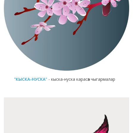
"КЫСКА-НУСКА"
- кыска-нуска карасөз чыгармалар