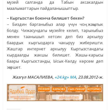
музей салганда да Табын аксакалдын
маалыматтарын пайдаланышыптыр.
– Кыргызстан боюнча билишет бекен?
– Биздин
барганыбыз алар үчүн чоң жаңылык
болду. Чижасундагы музейге келип, тарыхыбыз
менен таанышып кетсин деп биз аркылуу
баардык кыргыздарга чакыруу жиберишти.
Жаштар интернет аркылуу Кыргызстандагы
кырдаалды жакшы билишет. Жашы-карысы
баары Кыргызстанды, Ысык-Көлдү көрсөм деп
эңсешет.
Жазгүл МАСАЛИЕВА,
«24.kg» MA
, 23.08.2012-ж.