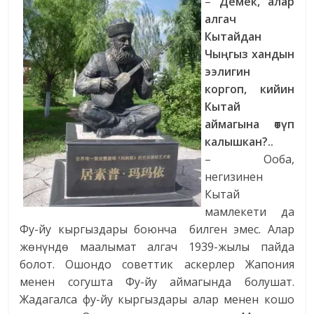
–
Демек, алар
алгач
Кытайдан
Чыңгыз хандын
ээлигин
коргоп, кийин
Кытай
аймагына өтүп
калышкан?..
– Ооба,
негизинен
Кытай
мамлекети да
Фу-йу кыргыздары боюнча билген эмес. Алар
жөнүндө маалымат алгач 1939-жылы пайда
болот. Ошондо советтик аскерлер Жапония
менен согушта Фу-йу аймагында болушат.
Жадагалса фу-йу кыргыздары алар менен кошо