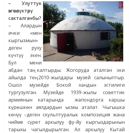
– Улуттук
өзгөчөлүктөрү
сакталганбы?
– Алардын
ички «мен
кыргызмын»
деген руху
күчтүү экен.
Бул мени
абдан таң калтырды. Жогоруда аталган эки
айылда тең 2010-жылдары музей салыныптыр.
Ошол музейде Бокой хандын эстилиги
тургузулган. Музейде 1939-жылы советтик
армиянын катарында жапондорга каршы
күрөшкөн аялдардын ысмы аталат. Чыгышка
көчүү –деген скульптуралык композиция жана
чийме сүрөт аркылуу фу-йу кыргыздарынын
тарыхы чагылдырылган. Ал аркылуу Кытай