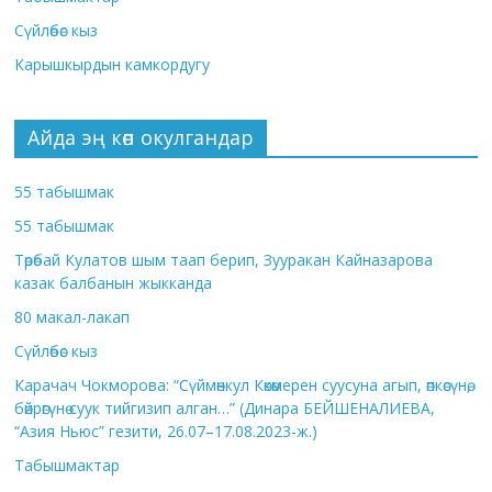
Сүйлөбөс кыз
Карышкырдын камкордугу
Айда эң көп окулгандар
55 табышмак
55 табышмак
Төрөбай Кулатов шым таап берип, Зууракан Кайназарова
казак балбанын жыкканда
80 макал-лакап
Сүйлөбөс кыз
Карачач Чокморова: “Сүймөнкул Көкөмерен суусуна агып, өпкөсүнө,
бөйрөгүнө суук тийгизип алган…” (Динара БЕЙШЕНАЛИЕВА,
“Азия Ньюс” гезити, 26.07–17.08.2023-ж.)
Табышмактар