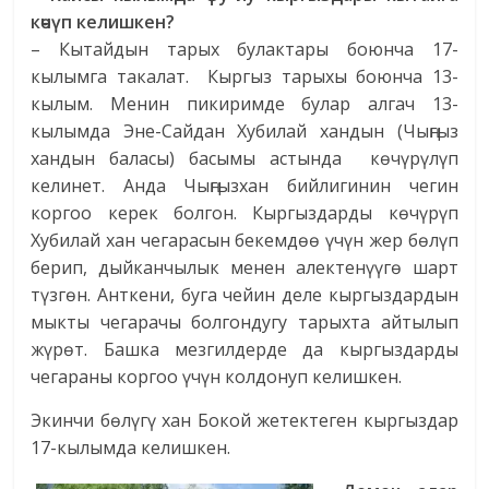
көчүп келишкен?
– Кытайдын тарых булактары
боюнча
17-
кылымга такалат. Кыргыз тарыхы боюнча 13-
кылым. Менин пикиримде булар алгач 13-
кылымда Эне-Сайдан Хубилай хандын (Чыңгыз
хандын баласы) басымы астында көчүрүлүп
келинет. Анда Чыңгызхан бийлигинин чегин
коргоо керек болгон. Кыргыздарды көчүрүп
Хубилай хан чегарасын бекемдөө үчүн жер бөлүп
берип, дыйканчылык менен алектенүүгө шарт
түзгөн. Анткени, буга чейин деле кыргыздардын
мыкты чегарачы болгондугу тарыхта айтылып
жүрөт. Башка мезгилдерде да кыргыздарды
чегараны коргоо үчүн колдонуп келишкен.
Экинчи бөлүгү хан Бокой жетектеген кыргыздар
17-кылымда келишкен.