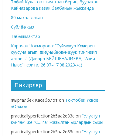
Төрөбай Кулатов шым таап берип, Зууракан
Кайназарова казак балбанын жыкканда
80 макал-лакап
Сүйлөбөс кыз
Табышмактар
Карачач Чокморова: “Сүймөнкул Көкөмерен
суусуна агып, өпкөсүнө, бөйрөгүнө суук тийгизип
алган…” (Динара БЕЙШЕНАЛИЕВА, “Азия
Ньюс” гезити, 26.07–17.08.2023-ж.)
Пикирлер
Жыргалбек Касаболот
on
Токтобек Үсөнов.
«Олжо»
practicallyperfection2b5aa2e83c
on
“Улуктун
күйгөнү” же “С… га” жазылган ырлардын сыры
practicallyperfection2b5aa2e83c
on
“Улуктун