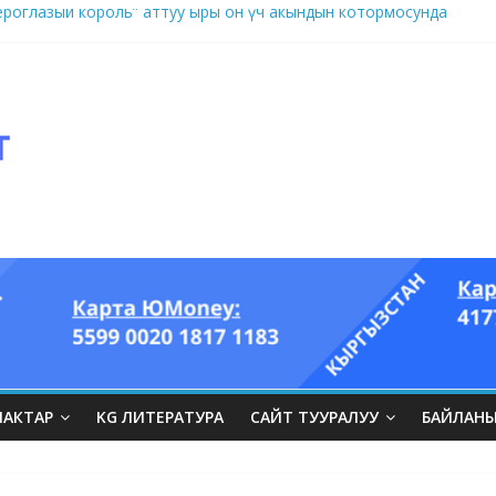
оглазый король” аттуу ыры он үч акындын котормосунда
ЛАКТАР
KG ЛИТЕРАТУРА
САЙТ ТУУРАЛУУ
БАЙЛАН