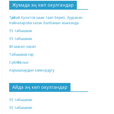
Жумада эң көп окулгандар
Төрөбай Кулатов шым таап берип, Зууракан
Кайназарова казак балбанын жыкканда
55 табышмак
55 табышмак
80 макал-лакап
Табышмактар
Сүйлөбөс кыз
Карышкырдын камкордугу
Айда эң көп окулгандар
55 табышмак
55 табышмак