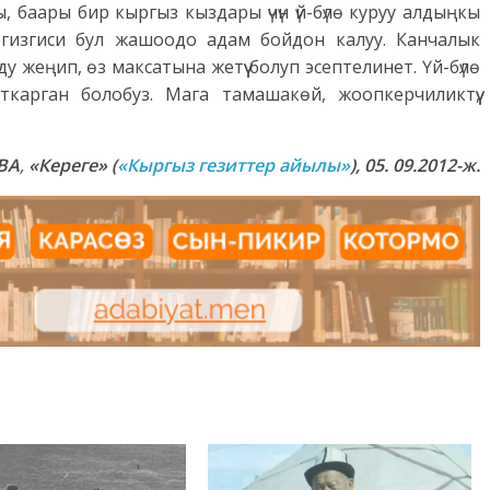
 баары бир кыргыз кыздары үчүн үй-бүлө куруу алдыңкы
егизгиси бул жашоодо адам бойдон калуу. Канчалык
жеңип, өз максатына жетүү болуп эсептелинет. Үй-бүлө
карган болобуз. Мага тамашакөй, жоопкерчиликтүү,
ВА
,
«Кереге» (
«Кыргыз гезиттер айылы»
), 05. 09.2012-ж.