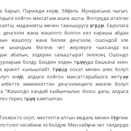
га барып, Парижди көрүп, Эйфель Мунарасына чыгып,
Алдыга койгон максатым ишке ашты. Жогоруда аталган
алты, маданияты менен таанышууга үлгүрдүм. Европага
к деңгээли жана жашоого болгон көз карашы абдан
нын жашоосу жана билим деңгээли, ошондой эле
ине ынандым. Өзгөчө чет жерлерге чыкканда өз
дык абалын, элдерин салыштырат экенсиң. Ошондо
рларым болду. Биздин элдин түшүнүгү да башкача экен.
 аракет кылышпайт. Күнүмдүк оокат менен алек болуп
уп өнүгүп, алдыга койгон максаттарыбызга жетүү үчүн
 албетте мамлекеттин деңгээлиндеги маселе болуп
да “Жашоодо кандай кыйынчылык болсо дагы, алдыга
ен терең түшүнүк камтылган.
 Токмокто окуп, мектепти алтын медаль менен бүтүргөм.
отолог кесибине ээ болдум. Мен көбүнчө чет тилдерди