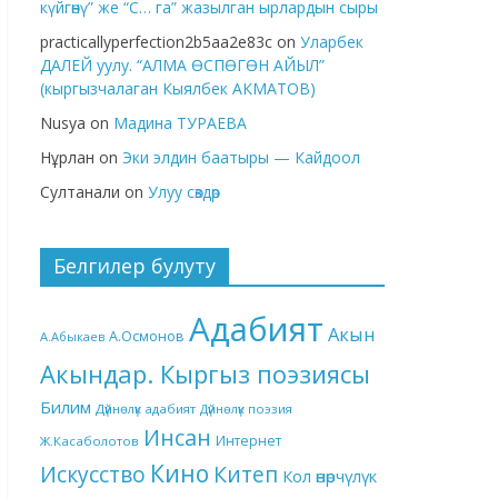
күйгөнү” же “С… га” жазылган ырлардын сыры
practicallyperfection2b5aa2e83c
on
Уларбек
ДАЛЕЙ уулу. “АЛМА ӨСПӨГӨН АЙЫЛ”
(кыргызчалаган Кыялбек АКМАТОВ)
Nusya
on
Мадина ТУРАЕВА
Нұрлан
on
Эки элдин баатыры — Кайдоол
Султанали
on
Улуу сөздөр
Белгилер булуту
Адабият
Акын
А.Осмонов
А.Абыкаев
Акындар. Кыргыз поэзиясы
Билим
Дүйнөлүк адабият
Дүйнөлүк поэзия
Инсан
Интернет
Ж.Касаболотов
Кино
Китеп
Искусство
Кол өнөрчүлүк