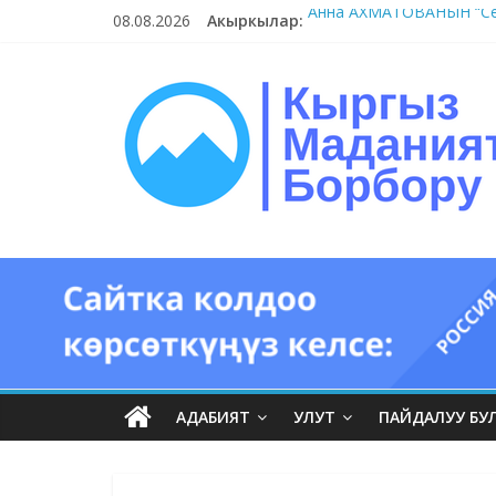
Skip
08.08.2026
Акыркылар:
Анна АХМАТОВАНЫН “Сер
to
#11-12 (55 сөз сынагы)
content
Кыргыз
#9-10 (55 сөз сынагы)
#5-8 (55 сөз сынагы)
#1-4 (55 сөз сынагы)
маданият
борбору
Кыргыз
маданияты
жана
адабияты
АДАБИЯТ
УЛУТ
ПАЙДАЛУУ БУ