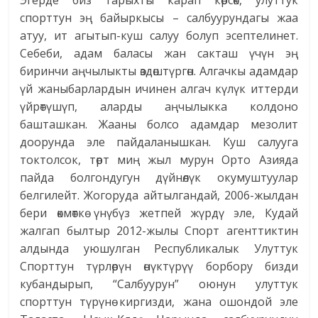
Эгерде биз тарыхты карап көрсөк, улуттук
спорттун эң байыркысы – салбуурундагы жаа
атуу, ит агытып-куш салуу болуп эсептелинет.
Себеби, адам баласы жан сакташ үчүн эң
биринчи аңчылыкты өздөштүргөн. Алгачкы адамдар
үй жаныбарлардын ичинен алгач күлүк иттерди
үйрөтүшүп, аларды аңчылыкка колдоно
башташкан. Жааны болсо адамдар мезолит
доорунда эле пайдаланышкан. Куш салууга
токтолсок, төрт миң жыл мурун Орто Азияда
пайда болгондугун дүйнөлүк окумуштуулар
белгилейт. Жогоруда айтылгандай, 2006-жылдан
бери өкмөткө үнүбүз жетпей жүрдү эле, Кудай
жалгап былтыр 2012-жылы Спорт агенттиктин
алдында уюшулган Республикалык Улуттук
Спорттун түрлөрүн өнүктүрүү борбору бизди
кубандырып, “Салбуурун” оюнун улуттук
спорттун түрүнө киргизди, жана ошондой эле