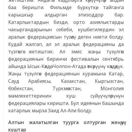
жетиштим. Андагы кадрларга көрүүчүлөр абдан
баа беришти. Фильмде бүркүткө, тайганга
карышкыр алдырган эпизоддор бар.
Катарлыктардын бизди, орто азиялыктарды
чакыргандарынын себеби, кушбегилердин эл
аралык федерациясын түзөлү деген ниети болду.
Кудай жалгап, ал эл аралык федерацияны да
түзгөнгө жетиштик. Ал эмес жаңы түзүлгөн
федерациянын биринчи фестивалын сентябрь
айында Ысык-Көлдө, Чолпон-Атада өткөрүүнү көздөдүк.
Жаңы түзүлгөн федерациянын курамына Катар,
Сауд Арабиясы, Казакстан, Кыргызстан,
Өзбекстан, Түркмөнстан, Монголия
мамлекеттеринин куш сүйүүчүлөрүнүн
федерациялары киришти. Бул идеянын башында
катарлык мырза Заид Ал-Али болду.
Алтын жалатылган туурга олтурган жеңүүчү
куштар