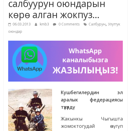
салбуурун оюндарын
жана
көрө алган жокпуз…
адабияты
,
06.03.2013
kmb3
0 Comments
Салбурун
Улуттук
оюндар
Кушбегилердин эл
аралык федерациясы
түзүлдү
Жакынкы Чыгышта
жомоктогудай өнүгүп