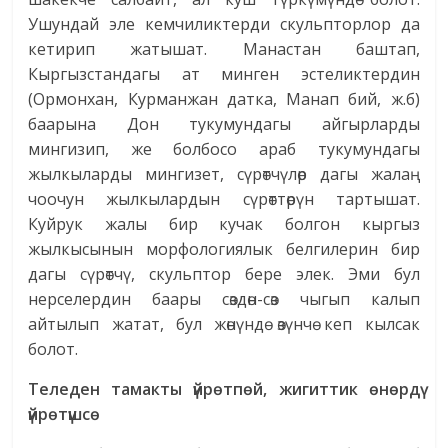
Ушундай эле кемчиликтерди скульпторлор да
кетирип жатышат. Манастан баштап,
Кыргызстандагы ат минген эстеликтердин
(Ормонхан, Курманжан датка, Манап бий, ж.б)
баарына Дон тукумундагы айгырларды
мингизип, же болбосо араб тукумундагы
жылкыларды мингизет, сүрөтчүлөр дагы жалаң
чоочун жылкылардын сүрөттөрүн тартышат.
Куйрук жалы бир кучак болгон кыргыз
жылкысынын морфологиялык белгилерин бир
дагы сүрөтчү, скульптор бере элек. Эми бул
нерселердин баары сөздөн-сөз чыгып калып
айтылып жатат, бул жөнүндө өзүнчө кеп кылсак
болот.
Теледен тамакты үйрөтпөй, жигиттик өнөрдү
үйрөтүшсө