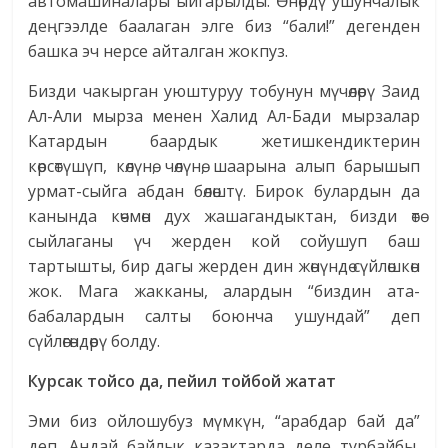
автомашиналары ыйгарылды. Өнөрдү ушунчалык
деңгээлде баалаган элге биз “бали!” дегенден
башка эч нерсе айталган жокпуз.
Бизди чакырган уюштуруу тобунун мүчөлөрү Заид
Ал-Али мырза менен Халид Ал-Бади мырзалар
Катардын баардык жетишкендиктерин
көрсөтүшүп, көлүнө, чөлүнө, шаарына алып барышып
урмат-сыйга абдан бөлөштү. Бирок булардын да
канында көчмөн дух жашагандыктан, бизди өтө
сыйлаганы үч жерден кой сойушуп баш
тартышты, бир дагы жерден дин жөнүндө сүйлөшкөн
жок. Мага жакканы, алардын “биздин ата-
бабалардын салты боюнча ушундай” деп
сүйлөгөндөрү болду.
Курсак тойсо да, пейил тойбой жатат
Эми биз ойлошубуз мүмкүн, “арабдар бай да”
деп. Андай байлык казактарда деле турбайбы,