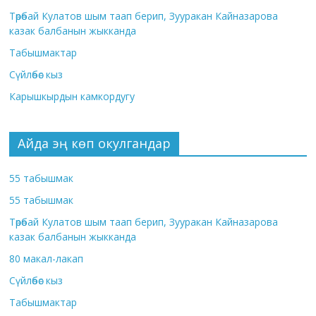
Төрөбай Кулатов шым таап берип, Зууракан Кайназарова
казак балбанын жыкканда
Табышмактар
Сүйлөбөс кыз
Карышкырдын камкордугу
Айда эң көп окулгандар
55 табышмак
55 табышмак
Төрөбай Кулатов шым таап берип, Зууракан Кайназарова
казак балбанын жыкканда
80 макал-лакап
Сүйлөбөс кыз
Табышмактар