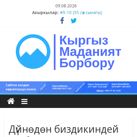
Skip
09.08.2026
to
#11-12 (55 сөз сынагы)
Акыркылар:
content
#9-10 (55 сөз сынагы)
#5-8 (55 сөз сынагы)
#1-4 (55 сөз сынагы)
#13-14 (55 сөз сынагы)
Кыргыз
маданият
борбору
Дүйнөдөн биздикиндей
Кыргыз
маданияты