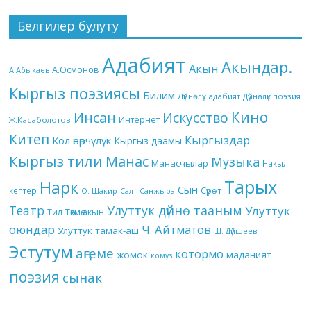
Белгилер булуту
Адабият
Акындар.
Акын
А.Осмонов
А.Абыкаев
Кыргыз поэзиясы
Билим
Дүйнөлүк адабият
Дүйнөлүк поэзия
Кино
Инсан
Искусство
Интернет
Ж.Касаболотов
Китеп
Кыргыздар
Кол өнөрчүлүк
Кыргыз даамы
Кыргыз тили
Манас
Музыка
Манасчылар
Накыл
Тарых
Нарк
Сын
кептер
Сүрөт
О. Шакир
Салт
Санжыра
Театр
Улуттук дүйнө тааным
Улуттук
Төкмө акын
Тил
оюндар
Ч. Айтматов
Улуттук тамак-аш
Ш. Дүйшеев
Эстутум
аңгеме
котормо
жомок
маданият
комуз
поэзия
сынак