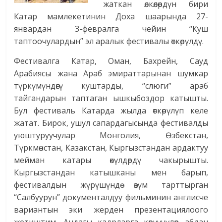
жаткан өлкөлөрдүн бири
Катар мамлекетинин Доха шаарында 27-
январдан 3-февралга чейин “Куш
таптоочулардын” эл аралык фестивалы өткөрүлдү.
Фестивалга Катар, Оман, Бахрейн, Сауд
Арабиясы жана Араб эмираттарынан шумкар
түркүмүндөгү куштарды, “слюги” араб
тайгандарын таптаган ышкыбоздор катышты.
Бул фестиваль Катарда жылда өткөрүлүп келе
жатат. Бирок, ушул сапардагысында фестивалды
уюштуруучулар Монголия, Өзбекстан,
Түркмөнстан, Казакстан, Кыргызстандан ардактуу
мейман катары өкүлдөрдү чакырышты.
Кыргызстандан катышканы мен барып,
фестивалдын жүрүшүндө өзүм тарттырган
“Салбуурун” документалдуу фильминин англисче
вариантын эки жерден презентациялоого