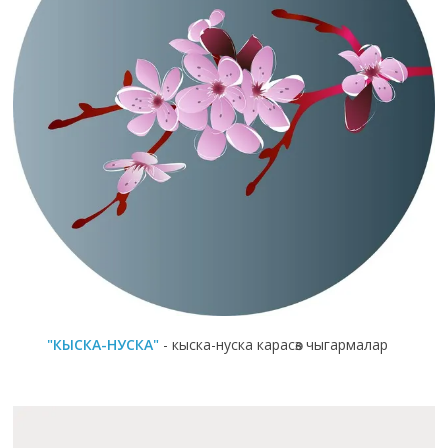
"КЫСКА-НУСКА"
- кыска-нуска карасөз чыгармалар