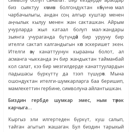
символу болуп саналат. Бир кездерде арабдар
биз сыяктуу көчмөн болгондуктан көбүнчө мал
чарбачылыгы, андан соң алгыр куштар менен
аңчылык кылуу менен жан сакташкан. Айрым
учурларда жыл катаал болуп мал-жандары
зыянга учураганда бүтүндөй бир урууну бир
ителги сактап калгандыгын көп эскеришет экен.
Ителги өзү канаттуунун кырааны болот, ал
асманга чыкканда эч бир жандыктан тайманбай
кол салат, кээ бир мезгилдерде канаттуулардын
падышасы бүркүттү да тээп түшүрөт. Мына
ошондуктан ителги-шумкарларга баа беришип,
мамлекеттин гербине, символуна айлантышкан.
Биздин гербде шумкар эмес, ным түлөк
карчыга…
Кыргыз эли илгертеден бүркүт, куш салып,
тайган агытып жашаган. Бул биздин тарыхый