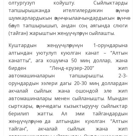
олтургузуп койушту. Сыйлыктарды
тапшырышканда ителгилердикин өзүнчө,
шумкарлардыкын өзүнчө, ылаачындардыкын өзүнчө
бөлүп тапшырышып, андан соң аягында слюги
(тайган) жарыштын жеңүүчүлөрүн сыйлашты.
Куштардын жеңүүчүлөрүнүн 1-орундарына
алтындан уютулуп куюлган канат – “Алтын
канатты”, ага кошумча 50 миң доллар, жана
бирден “Ленд-крузер-200” жип
автомашиналарын тапшырышты. 2-3-
орундардын ээлери дагы 20-30 миң доллардан
акчалай сыйлык жана ошондой эле жип
автомашиналары менен сыйланышты. Мындан
сырткары, өзүнчө дагы кызыктыруучу сыйлыктар
берилип жатты. Ал эми тайгандардын
жеңүүчүлөрүнө да алтындан куюлган “Алтын
тайган”, акчалай сыйлык жана жип