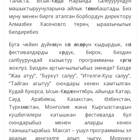
Таласта, Ысык-Көлдө, Нарында салбуурундун
машыктыруучуларына айлык төлөнө баштады. Биз
муну менен бирге аталган борбордун директору
Алмазбек Касеновго терең ыраазычылык
билдиребиз.
Буга чейин дүйнөнүн көп өлкөлөрүн кыдырдык, көп
фестивалдарды көрдүк, бирок, биздин
салбуурундай кызыктуу программаны көргөн
жокпуз. Биздин артыкчылыгыбыз эмнеде? Бизде
“Жаа атуу”, “Бүркүт салуу”, “Ителги-Куш салуу”,
“Тайган агытуу” оюндары кенен камтылган.
Кудай буюрса, Ысык-Көлдө сентябрь айында Катар,
Сауд Арабиясы, Казакстан, Өзбекстан,
Түркмөнстан, Монголия жана Кыргызстандын
кушбегилери катышкан фестивалда бул
оюндарыбыз менен аларды кенен
тааныштырабыз. Максат – ушул программаны эл
аралык деңгээлге алып чыгуу. Мурунку