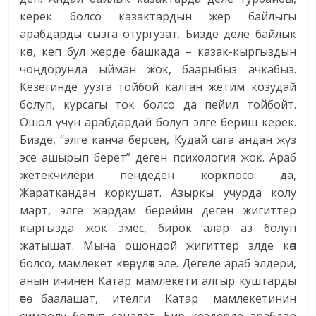
керек болсо казактардын жер байлыгы
арабдарды сызга отургузат. Бизде деле байлык
көп, кеп бул жерде башкада – казак-кыргыздын
чоңдорунда ыйман жок, баарыбыз ачкабыз.
Кезегинде уузга тойбой калган жетим козудай
болуп, курсагы ток болсо да пейил тойбойт.
Ошол үчүн арабдардай болуп элге бериш керек.
Бизде, “элге канча берсең, Кудай сага андан жүз
эсе ашырып берет” деген психология жок. Араб
жетекчилери пендеден коркпосо да,
Жараткандан коркушат. Азыркы учурда колу
март, элге жардам берейин деген жигиттер
кыргызда жок эмес, бирок алар аз болуп
жатышат. Мына ошондой жигиттер элде көп
болсо, мамлекет көтөрүлөт эле. Дегеле араб элдери,
анын ичинен Катар мамлекети алгыр куштарды
өтө баалашат, ителги Катар мамлекетинин