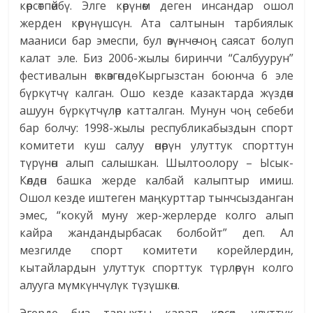
көрсөтпөйбү. Элге көрүнөм деген инсандар ошол
жерден көрүнүшсүн. Ата салтынын тарбиялык
мааниси бар эмеспи, бул өзүнчө чоң саясат болуп
калат эле. Биз 2006-жылы биринчи “Салбуурун”
фестивалын өткөзгөндө Кыргызстан боюнча 6 эле
бүркүтчү калган. Ошо кезде казактарда жүздөн
ашуун бүркүтчүлөр катталган. Мунун чоң себеби
бар болчу: 1998-жылы республикабыздын спорт
комитети куш салуу өнөрүн улуттук спорттун
түрүнөн алып салышкан. Шылтоолору – Ысык-
Көлдөн башка жерде калбай калыптыр имиш.
Ошол кезде иштеген маңкурттар тынчсызданган
эмес, “кокуй муну жер-жерлерде колго алып
кайра жандандырбасак болбойт” деп. Ал
мезгилде спорт комитети корейлердин,
кытайлардын улуттук спорттук түрлөрүн колго
алууга мүмкүнчүлүк түзүшкөн.