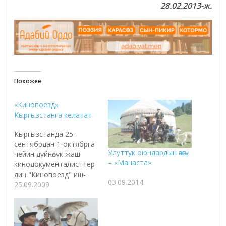
28.02
.
2013-ж.
Похожее
«Кинопоезд»
Кыргызстанга келатат
Кыргызстанда 25-
сентябрдан 1-октябрга
Улуттук оюндардын өзөгү
чейин дүйнөлүк жаш
– «Манаста»
кинодокументалисттер
дин "Кинопоезд" иш-
03.09.2014
чарасы өтөт. Бишкекте
25.09.2009
өткөнү жаткан
"Кинопоезд" иш
чарасына КМШ
мамлекеттеринен жана