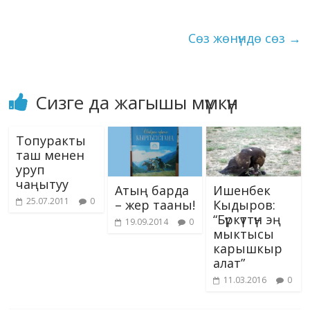
ni
k
ki
Сөз жөнүндө сөз
→
Сизге да жагышы мүмкүн
Топуракты
таш менен
уруп
чаңытуу
Атың барда
Ишенбек
25.07.2011
0
– жер тааны!
Кыдыров:
“Бүркүттүн эң
19.09.2014
0
мыктысы
карышкыр
алат”
11.03.2016
0