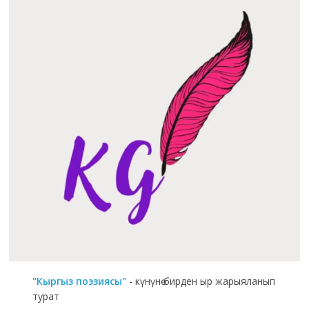
"Кыргыз поэзиясы"
- күнүнө бирден ыр жарыяланып
турат