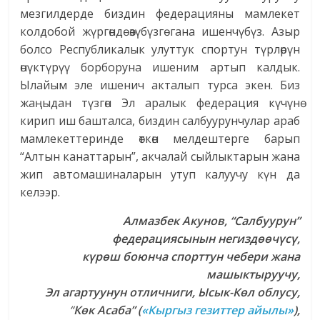
мезгилдерде биздин федерацияны мамлекет
колдобой жүргөндө өзүбүзгө гана ишенчүбүз. Азыр
болсо Республикалык улуттук спортун түрлөрүн
өнүктүрүү борборуна ишеним артып калдык.
Ылайым эле ишенич акталып турса экен. Биз
жаңыдан түзгөн Эл аралык федерация күчүнө
кирип иш башталса, биздин салбуурунчулар араб
мамлекеттеринде өткөн мелдештерге барып
“Алтын канаттарын”, акчалай сыйлыктарын жана
жип автомашиналарын утуп калуучу күн да
келээр.
Алмазбек Акунов, “Салбуурун”
федерациясынын негиздөөчүсү,
күрөш боюнча спорттун чебери жана
машыктыруучу,
Эл агартуунун отличниги, Ысык-Көл облусу
,
“
К
ө
к
А
саба
”
(
«Кыргыз гезиттер айылы»
),