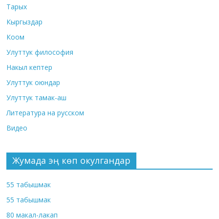
Тарых
Кыргыздар
Коом
Улуттук философия
Накыл кептер
Улуттук оюндар
Улуттук тамак-аш
Литература на русском
Видео
Жумада эң көп окулгандар
55 табышмак
55 табышмак
80 макал-лакап