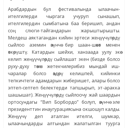
Арабдардын бул фестивалында ылаачын-
ителгилерди чыргага учуруп сынашып,
ителгилердин сымбатына баа беришип, андан
соң слюги-тайгандарын жарыштырышты.
Мелдеш аяктагандан кийин эртеси жеңүүчүлөрдү
сыйлоо аземин өзүнчө бир шаан-шөкөт менен
өткөрүштү. Катардын шейхи, ханзаада уулу экөө
келип жеңүүчүлөрдү сыйлашат экен (бизде болсо
руху-духу төмөн жетекчилерибиз мындай иш-
чаралар болсо өздөрү келишпей, кийинки
тепкичтеги адамдарын жиберишет, алары болсо
эптеп-септеп белектерди тапшырып, эт-аракка
шашышат). Жеңүүчүлөрдү сыйлоочу жай шаардын
ортосундагы “Вип Борбордо” болуп, өзүнчө эле
президенттин инаугурациясына окшошуп калды.
Жеңүүчү деп аталган ителги, шумкар,
ылаачындарды алтындан жалатылган туурга