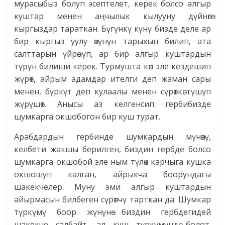
мурасыбыз болуп эсептелет, керек болсо алгыр
куштар менен аңчылык кылууну дүйнөгө
кыргыздар тараткан. Бүгүнкү күнү бизде деле ар
бир кыргыз уулу өзүнүн тарыхын билип, ата
салттарын үйрөнүп, ар бир алгыр куштардын
түрүн билиши керек. Турмушта көп эле кездешип
жүрөт, айрым адамдар ителги деп жаман сары
менен, бүркүт деп кулаалы менен сүрөткө түшүп
жүрүшөт. Анысы аз келгенсип гербибизде
шумкарга окшобогон бир куш турат.
Арабдардын гербинде шумкардын мүнөзү,
келбети жакшы берилген, биздин гербде болсо
шумкарга окшобой эле ным түлөк карчыга кушка
окшошуп калган, айрыкча боорундагы
шакекчелер. Муну эми алгыр куштардын
айырмасын билбеген сүрөтчү тарткан да. Шумкар
түркүмү боор жүнүнө биздин гербдегидей
шакекче салбайт, ал куш түркүмүндө болот.