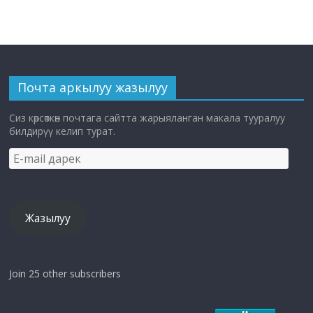
Почта аркылуу жазылуу
Сиз көрсөткөн почтага сайтта жарыяланган макала тууралуу
билдирүү келип турат.
E-
mail
дарек
Жазылуу
Join 25 other subscribers