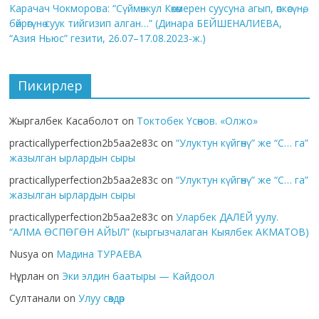
Карачач Чокморова: “Сүймөнкул Көкөмерен суусуна агып, өпкөсүнө,
бөйрөгүнө суук тийгизип алган…” (Динара БЕЙШЕНАЛИЕВА,
“Азия Ньюс” гезити, 26.07–17.08.2023-ж.)
Пикирлер
Жыргалбек Касаболот
on
Токтобек Үсөнов. «Олжо»
practicallyperfection2b5aa2e83c
on
“Улуктун күйгөнү” же “С… га”
жазылган ырлардын сыры
practicallyperfection2b5aa2e83c
on
“Улуктун күйгөнү” же “С… га”
жазылган ырлардын сыры
practicallyperfection2b5aa2e83c
on
Уларбек ДАЛЕЙ уулу.
“АЛМА ӨСПӨГӨН АЙЫЛ” (кыргызчалаган Кыялбек АКМАТОВ)
Nusya
on
Мадина ТУРАЕВА
Нұрлан
on
Эки элдин баатыры — Кайдоол
Султанали
on
Улуу сөздөр