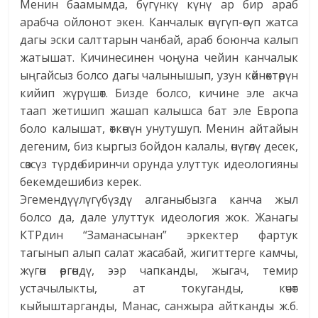
Менин баамымда, бүгүнкү күнү ар бир араб
арабча ойлонот экен. Канчалык өнүгүп-өсүп жатса
дагы эски салттарын чанбай, араб боюнча калып
жатышат. Кичинесинен чоңуна чейин канчалык
ыңгайсыз болсо дагы чалынышып, узун көйнөктөрүн
кийип жүрүшөт. Бизде болсо, кичине эле акча
таап жетишип жашап калышса бат эле Европа
боло калышат, өткөнүн унутушуп. Менин айтайын
дегеним, биз кыргыз бойдон калалы, өнүгөлү десек,
сөзсүз түрдө биринчи орунда улуттук идеологияны
бекемдешибиз керек.
Эгемендүүлүгүбүздү алганыбызга канча жыл
болсо да, дале улуттук идеология жок. Жанагы
КТРдин “Заманасынан” эркектер фартук
тагынып алып салат жасабай, жигиттерге камчы,
жүгөн өргөндү, ээр чапканды, жыгач, темир
устачылыкты, ат токуганды, көчөт
кыйыштарганды, Манас, санжыра айтканды ж.б.