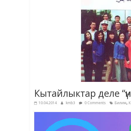
Кытайлыктар деле “ү
,
10.04.2014
kmb3
0 Comments
Билим
К