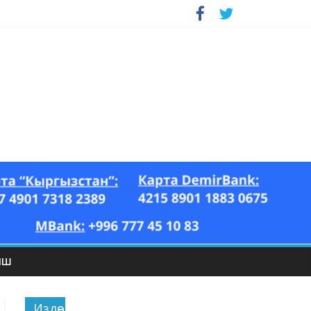
ЫШ
Издөө