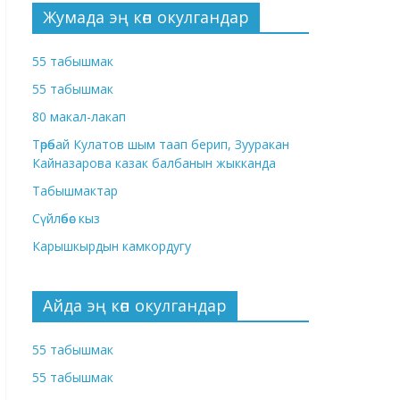
Жумада эң көп окулгандар
55 табышмак
55 табышмак
80 макал-лакап
Төрөбай Кулатов шым таап берип, Зууракан
Кайназарова казак балбанын жыкканда
Табышмактар
Сүйлөбөс кыз
Карышкырдын камкордугу
Айда эң көп окулгандар
55 табышмак
55 табышмак