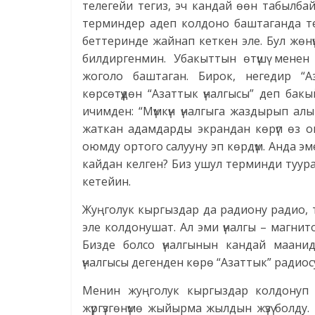
телегейи тегиз, эч кандай өөн табылбай
терминдер адеп колдоно баштаганда те
беттеринде жайнап кеткен эле. Бул жөн
билдиргенмин. Убакыттын өтүшү менен
жоголо баштаган. Бирок, негедир “Аз
көрсөтүүдөн “Азаттык үналгысы” деп ба
ичимден: “Мүмкүн үналгыга жаздырып ал
жаткан адамдарды экрандан көрүп өз 
оюмду ортого салууну эп көрдүм. Анда эм
кайдан келген? Биз ушул терминди туура
кетейин.
Жуңголук кыргыздар да радиону радио, те
эле колдонушат. Ал эми үналгы – магнит
Бизде болсо үналгынын кандай мааниде к
үналгысы дегенден көрө “Азаттык” радиосу
Менин жуңголук кыргыздар колдонуп 
жүргүзгөнүмө жыйырма жылдын жүзү болду