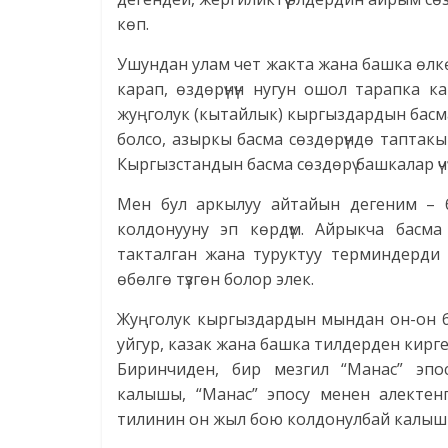
көп.
Ушундан улам чет жакта жана башка өлкөл
карап, өздөрүнүн нугун ошол тарапка 
жуңголук (кытайлык) кыргыздардын басма
болсо, азыркы басма сөздөрүндө таптакы
Кыргызстандын басма сөздөрү башкалар үчүн
Мен бул аркылуу айтайын дегеним – 
колдонууну эп көрдүм. Айрыкча басма
такталган жана туруктуу терминдерди к
өбөлгө түзгөн болор элек.
Жуңголук кыргыздардын мындан он-он б
уйгур, казак жана башка тилдерден кирге
Биринчиден, бир мезгил “Манас” эп
калышы, “Манас” эпосу менен алектен
тилинин он жыл бою колдонулбай калышы