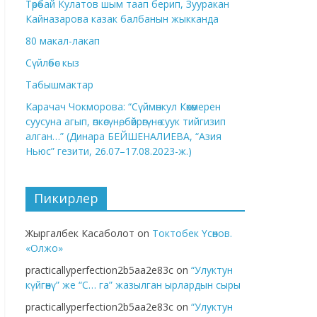
Төрөбай Кулатов шым таап берип, Зууракан
Кайназарова казак балбанын жыкканда
80 макал-лакап
Сүйлөбөс кыз
Табышмактар
Карачач Чокморова: “Сүймөнкул Көкөмерен
суусуна агып, өпкөсүнө, бөйрөгүнө суук тийгизип
алган…” (Динара БЕЙШЕНАЛИЕВА, “Азия
Ньюс” гезити, 26.07–17.08.2023-ж.)
Пикирлер
Жыргалбек Касаболот
on
Токтобек Үсөнов.
«Олжо»
practicallyperfection2b5aa2e83c
on
“Улуктун
күйгөнү” же “С… га” жазылган ырлардын сыры
practicallyperfection2b5aa2e83c
on
“Улуктун