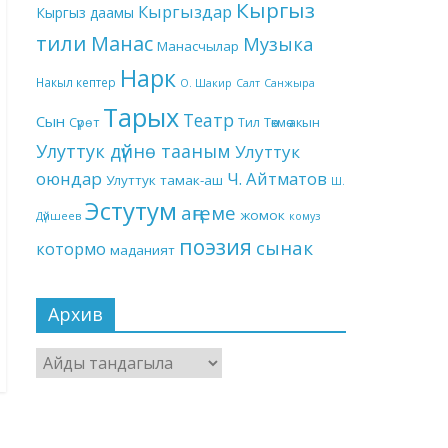
Кыргыз
Кыргыздар
Кыргыз даамы
тили
Манас
Музыка
Манасчылар
Нарк
Накыл кептер
О. Шакир
Салт
Санжыра
Тарых
Театр
Сын
Төкмө акын
Сүрөт
Тил
Улуттук дүйнө тааным
Улуттук
оюндар
Ч. Айтматов
Улуттук тамак-аш
Ш.
Эстутум
аңгеме
жомок
Дүйшеев
комуз
поэзия
сынак
котормо
маданият
Архив
Архив