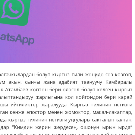
 алгачкылардан болуп кыргыз тили жөнүндө сөз козгоп,
кум акын, сынчы жана адабият таануучу Камбаралы
ек Атамбаев көптөн бери өлөсөл болуп келген кыргыз
 калыптандыруу жарлыгына кол койгондон бери карай
кшы ийгиликтер жаралууда. Кыргыз тилинин негизги
рган кенже эпостор менен жомоктор, макал-лакаптар,
да кыргыз тилинин негизги уңгулары сакталып калган.
здар “Кимдин жерин жердесең, ошонун ырын ырда”
здөрүн кабыл алган же өздөштүрүп алган жагдайлар оголе