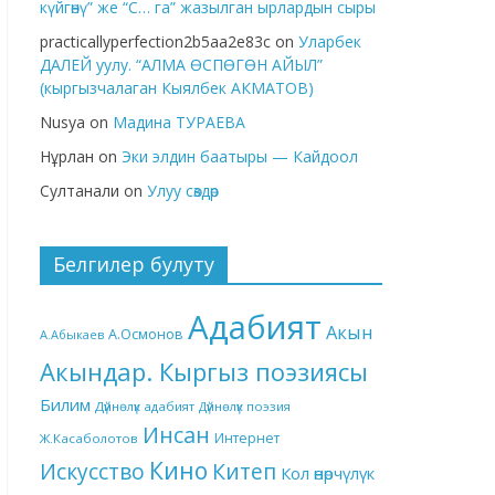
күйгөнү” же “С… га” жазылган ырлардын сыры
practicallyperfection2b5aa2e83c
on
Уларбек
ДАЛЕЙ уулу. “АЛМА ӨСПӨГӨН АЙЫЛ”
(кыргызчалаган Кыялбек АКМАТОВ)
Nusya
on
Мадина ТУРАЕВА
Нұрлан
on
Эки элдин баатыры — Кайдоол
Султанали
on
Улуу сөздөр
Белгилер булуту
Адабият
Акын
А.Осмонов
А.Абыкаев
Акындар. Кыргыз поэзиясы
Билим
Дүйнөлүк адабият
Дүйнөлүк поэзия
Инсан
Интернет
Ж.Касаболотов
Кино
Китеп
Искусство
Кол өнөрчүлүк