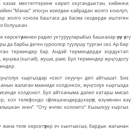
, казак мектептерине кирип окугандыктан, кийинки
Кийин “Манас” эпосун изилдөө кайрадан жолго коюлуп,
өр жолго коюла баштаса да басма сөздөрдө иштеген
з болушкан.
көрсөтүү менен радио уктурууларыбыз башкалар үчүн үлгү
ы да барбы деген суроолор туулушу турган сөз. Ар бир
лган терминдер бар. Андай терминдерди зордуктап
), жуңхва (кытай), жуши, раис. Бул терминдер жуңгодогу
индер.
жуңголук кыргыздар «озот окуу­чу» деп айтышат. Биз
, канын жалаган мааниде колдонсок, жуңголук кыргызда
анисинде колдонот. Бул айтканыма далил катары мисал
 кол телефондо сүй­лөшкөндөрдү көрүп, өзү менен өзү
алышкан экен”. “Оту өчпөс коломто” Кызылсуу кыргыз
 жана теле көрсөтүүлөр эч кынтыксыз, бардык жагынан