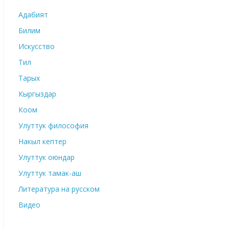
Адабият
Билим
Искусство
Тил
Тарых
Кыргыздар
Коом
Улуттук философия
Накыл кептер
Улуттук оюндар
Улуттук тамак-аш
Литература на русском
Видео