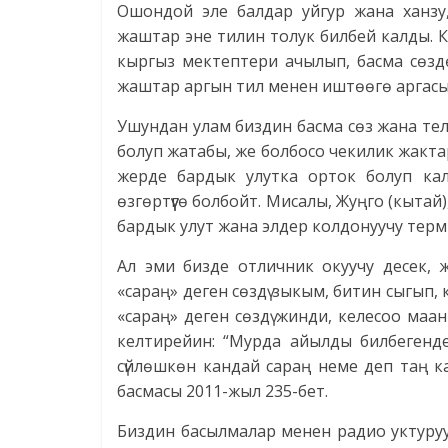
Ошондой эле балдар уйгур жана ханзу
жаштар эне тилин толук билбей калды. 
кыргыз мектептери ачылып, басма сөзд
жаштар аргын тил менен иштөөгө аргасы
Ушундан улам биздин басма сөз жана теле 
болуп жатабы, же болбосо чекилик жактар
жерде бардык улутка орток болуп ка
өзгөртүүгө болбойт. Мисалы, Жуңго (кытай
бардык улут жана элдер колдонуучу терм
Ал эми бизде отличник окуучу десек, 
«сараң» деген сөздү зыкым, битин сыгып
«сараң» деген сөздү жинди, келесоо ма
келтирейин: “Мурда айылды билбегендер,
сүйлөшкөн кандай сараң неме деп таң к
басмасы 2011-жыл 235-бет.
Биздин басылмалар менен радио уктуруу