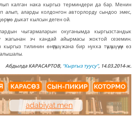
алып калган нака кыргыз терминдери да бар. Менин
п алып, аларды колдонгон авторлорду сындоо эмес,
дөрүнө дыкат кылсын деген ой.
лардын чыгармаларын окуганымда кыргызстандык
у жагынан эч кандай айырмасы жоктой сеземин.
ргыз тилинин өнүгүшү жана бир нукка түшүшү үчүн өз
салышалы.
Абдылда КАРАСАРТОВ,
“Кыргыз туусу”
, 14.03.2014-ж.