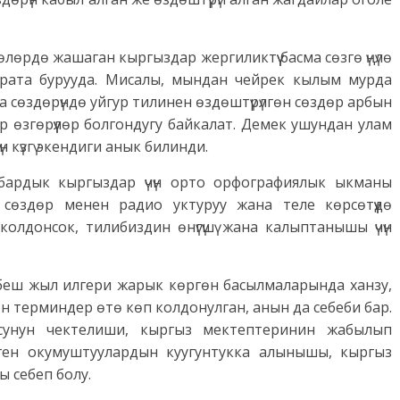
өрдө жашаган кыргыздар жерги­ликтүү басма сөзгө үңүлө
карата бурууда. Мисалы, мындан чейрек кылым мурда
 сөздөрүндө уйгур тилинен өздөштүрүлгөн сөздөр арбын
р өзгөрүүлөр болгондугу байкалат. Демек ушундан улам
 күзгү экендиги анык билинди.
бардык кыргыздар үчүн орто орфографиялык ыкманы
 сөздөр менен радио уктуруу жана теле көрсөтүүдө
олдонсок, тилибиздин өнүгүшү жана калыптанышы үчүн
еш жыл илгери жарык көргөн басылмаларында ханзу,
н терминдер өтө көп колдонулган, анын да себеби бар.
осунун чектелиши, кыргыз мектептеринин жабылып
ген окумуштуулардын куугунтукка алынышы, кыргыз
 себеп болу.