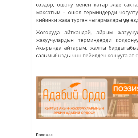
сөздөр, ошону менен катар элде сакт
максатым – ошол терминдерди чогулту
кийинки жаза турган чыгармалары үчүн өз
Жогоруда айткандай, айрым жазуучу
жазуучулардын терминдерди колдону
Акырында айтарым, жалпы бардыгыбыз кы
салымыбызды чын пейилден кошууга ат 
Похожее