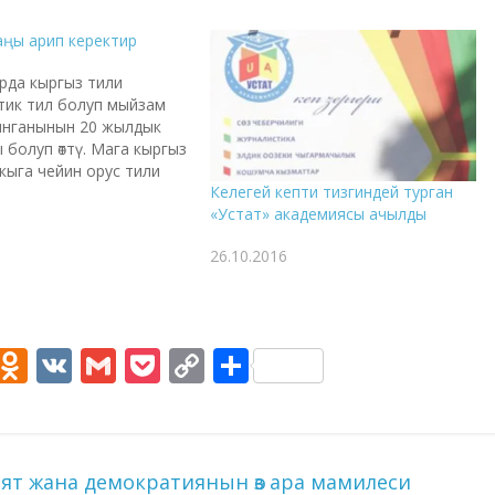
ңы арип керектир
рда кыргыз тили
тик тил болуп мыйзам
ынганынын 20 жылдык
 болуп өттү. Мага кыргыз
кыга чейин орус тили
Келегей кепти тизгиндей турган
гыз байланышкандай,
«Устат» академиясы ачылды
интернетте эки тил
лдонулгандай сезилет.
26.10.2016
инин улуттук салтын
н бүтүн бойдон алып
ргыз тили жаңы
 муктаж эмеспи деген ой
M
O
V
G
P
C
S
e
d
K
m
o
o
h
s
n
ai
ck
p
ar
e
o
l
et
y
e
т жана демократиянын өз ара мамилеси