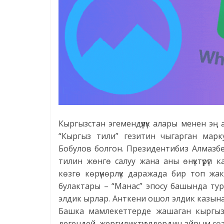
Кыргызстан эгемендүүлүк алары менен эң
“Кыргыз тили” гезитин чыгарган мар
Бобулов болгон. Президентибиз Алмазб
тилин жөнгө салуу жана аны өнүктүрүп
көзгө көрүнөрлүк даражада бир топ жа
булактары – “Манас” эпосу башында ту
элдик ырлар. Анткени ошол элдик казына
Башка мамлекеттерде жашаган кыргы
дегендей, жергиликтүү элдердин айрым сө