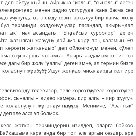
т деп айтуу кыйын. Айрыкча “үналгы”, “сыналгы” деген
лекөрсөтүүлөр менен радио уктурууда жана басма сөз
үндө учурунда өз оюмду гезит аркылуу бир канча жолу
 бул термиңди колдонуучулар пасаңдап, акырындап
аттык” үналгысындагы: “Ыңгайсыз суроолор” деген
кыйта жазылган жазууну дайыма көрүп таң каламын. Өз
ып көрсөтүп жаткандыр” деп ойлонгонум менен, сүйлөп
оюма өзүм каршы чыгамын. Акыры чыдамым кетип, өз
есе дагы бир жолу “үналгы” деген эмне, ал термин бизге
 колдонуп жүрөбүзбү? Ушул жөнүндө мисалдарды келтире
левизорду телевизор, теле көрсөтүүнү теле көрсөтүү деп
офон, сыналгы – видео камера, кир алгы – кир жуугуч.
олдонулуп жүргөндүгү түшүнүксүз. Менимче, “Азаттык”
 деп эле алса эп болмок.
келе жаткан терминдерин изилдеп, аларга байкоо
. Байкашыма караганда бир топ эле аргын сөздөр, ара