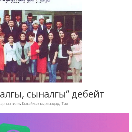
налгы, сыналгы” дебейт
,
,
ыргыз тили
Кытайлык кыргыздар
Тил