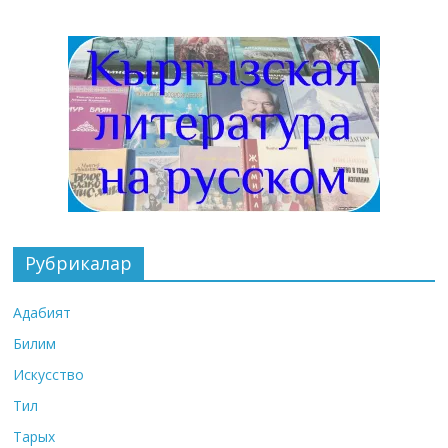
Рубрикалар
Адабият
Билим
Искусство
Тил
Тарых