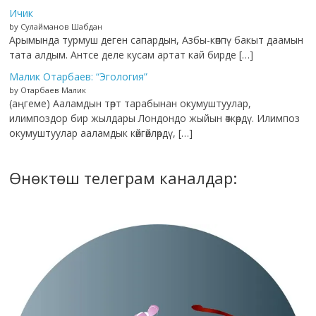
Ичик
by Сулайманов Шабдан
Арымында турмуш деген сапардын, Азбы-көппү бакыт даамын
тата алдым. Антсе деле кусам артат кай бирде […]
Малик Отарбаев: “Эгология”
by Отарбаев Малик
(аңгеме) Ааламдын төрт тарабынан окумуштуулар,
илимпоздор бир жылдары Лондондо жыйын өткөрдү. Илимпоз
окумуштуулар ааламдык көйгөйлөрдү, […]
Өнөктөш телеграм каналдар: