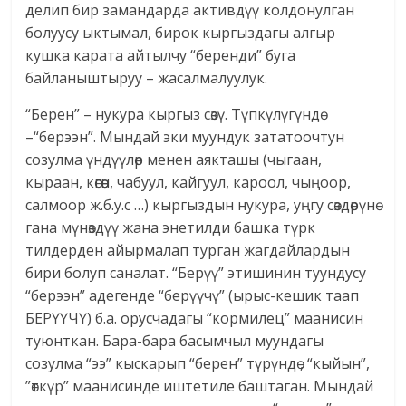
делип бир замандарда активдүү колдонулган
болуусу ыктымал, бирок кыргыздагы алгыр
кушка карата айтылчу “беренди” буга
байланыштыруу – жасалмалуулук.
“Берен” – нукура кыргыз сөзү. Түпкүлүгүндө
–“берээн”. Мындай эки муундук зататоочтун
созулма үндүүлөр менен аякташы (чыгаан,
кыраан, көгөөн, чабуул, кайгуул, кароол, чыңоор,
салмоор ж.б.у.с …) кыргыздын нукура, уңгу сөздөрүнө
гана мүнөздүү жана энетилди башка түрк
тилдерден айырмалап турган жагдайлардын
бири болуп саналат. “Берүү” этишинин туундусу
“берээн” адегенде “берүүчү” (ырыс-кешик таап
БЕРҮҮЧҮ) б.а. орусчадагы “кормилец” маанисин
туюнткан. Бара-бара басымчыл муундагы
созулма “ээ” кыскарып “берен” түрүндө , “кыйын”,
”өткүр” маанисинде иштетиле баштаган. Мындай