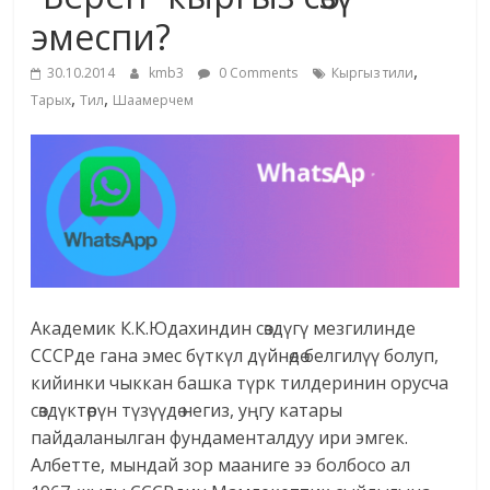
маданияты
эмеспи?
жана
,
адабияты
30.10.2014
kmb3
0 Comments
Кыргыз тили
,
,
Тарых
Тил
Шаамерчем
Академик К.К.Юдахиндин сөздүгү мезгилинде
СССРде гана эмес бүткүл дүйнөдө белгилүү болуп,
кийинки чыккан башка түрк тилдеринин орусча
сөздүктөрүн түзүүдө негиз, уңгу катары
пайдаланылган фундаменталдуу ири эмгек.
Албетте, мындай зор мааниге ээ болбосо ал