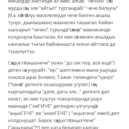
мисалдар энетилде аз эмес; алсак, “чечээн” сөзү
мурда (өзү эле “айтып” тургандай) “ чече билүүчү”
(б.а. көйгөйлүү маселелерди чече билген акылы
тунук, даанышман) маанисин ташыган. Кийин
кыскарып “чечен” түрүндө, “сөзмөр” маанисинде
колдонула баштаган. Ал эми сөз менен акылдын
канчалык тыгыз байланышта экени айтпаса да
түшүнүктүү.
Сөздүктө “аңызчече” (южн. “до сих пор, всё-ещё”)
деген сөз учурайт, “ир.” шилтемеси мына ушунда
коюлса ырас болмок; Тажик тилиндеги “ҳанӯз”
(“hанөз” дегенге окшошураак угулат) сөзү
кыргызчадагы “дале, дагы эле…” дегенге дал
келет, ал эми түштүк говорлорунда ушул
мааниде (“эмГИЧЕ” дегендин үлгүсүндө)
“аңызГЕЧЕ” же “әнизГЕЧЕ” ( “аңызгәчә” эмес!) деп
колдонушат. Бирок сөздүктө “аңызЧече”
(“аңызчәчә”??) деп ката берилип калган;