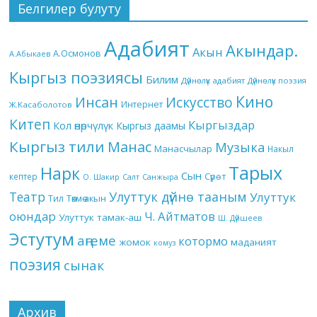
Белгилер булуту
Адабият
Акындар.
Акын
А.Осмонов
А.Абыкаев
Кыргыз поэзиясы
Билим
Дүйнөлүк адабият
Дүйнөлүк поэзия
Кино
Инсан
Искусство
Интернет
Ж.Касаболотов
Китеп
Кыргыздар
Кол өнөрчүлүк
Кыргыз даамы
Кыргыз тили
Манас
Музыка
Манасчылар
Накыл
Тарых
Нарк
Сын
кептер
Сүрөт
О. Шакир
Салт
Санжыра
Театр
Улуттук дүйнө тааным
Улуттук
Төкмө акын
Тил
оюндар
Ч. Айтматов
Улуттук тамак-аш
Ш. Дүйшеев
Эстутум
аңгеме
котормо
жомок
маданият
комуз
поэзия
сынак
Архив