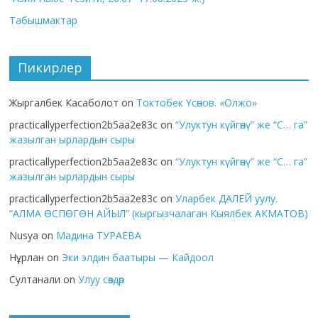
Табышмактар
Пикирлер
Жыргалбек Касаболот
on
Токтобек Үсөнов. «Олжо»
practicallyperfection2b5aa2e83c
on
“Улуктун күйгөнү” же “С… га”
жазылган ырлардын сыры
practicallyperfection2b5aa2e83c
on
“Улуктун күйгөнү” же “С… га”
жазылган ырлардын сыры
practicallyperfection2b5aa2e83c
on
Уларбек ДАЛЕЙ уулу.
“АЛМА ӨСПӨГӨН АЙЫЛ” (кыргызчалаган Кыялбек АКМАТОВ)
Nusya
on
Мадина ТУРАЕВА
Нұрлан
on
Эки элдин баатыры — Кайдоол
Султанали
on
Улуу сөздөр