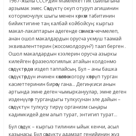
1967-жылы СССРдин Мамлекеттик сыйлыгына
арзымак эмес. Сөздүктү окуп отуруп агишинин
котормочулук шыгы менен көркөм табитинин
бийиктигине таң калбай койбойсуң: кыргыз
макал-лакаптарын адегенде сөзмө-сөз чечмелеп,
анан ошол макалдардын орусча укмуш таамай
эквиваленттерин (жосомолдорун?) таап берген .
Ошол макалдардын кээлерин орусча азыркы
килейген фразеологиялык атайын колдонмо
сөздүктөрдөн издеп таппайсың. Бул – аны башка
сөздүктөрдүн ичинен көкөлөтө жогору көтөрүп турган
касиеттеринин бирөөсү гана… Дегиңкиси анын
артында эмне деген чымыркануулар, эмне деген
изденүүлөр тургандыгы тулкусунан эле дайын –
сөздүктүн тулкусу тирүү организм сыңары
кадимкидей дем алып турат, энтигип турат…
Бул сөздүк – кыргыз тилинин ыйык кенчи, асыл
казынасы. Бул сөздүктү адамзат генийинин жүз