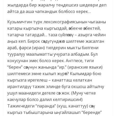
жылдарда бир жаралчу теңдешсиз шедеври деп
айтса да аша чапкандык болбосо керек…
Кузьмичтин түрк лексикографиясынын чыгааны
катары кыргызча кыргыздай, өзбекче өзбектей,
татарча татардай… таза сүйлөгөнү – азырга чейин
аңыз кеп. Бирок сөздүгүндө көп шилтеме жасалган
араб, фарси (иран) тилдерин мыкты билгени
тууралуу маалыматты учурата албадым. Бул
кокусунан эмес болсо керек. Антпесе, тиги
“берен” сөзүнүн жанында “ир.” (иранские языки)
шилтемеси эмне кылып жүрөт? Кылымдар бою
кыргызга ирегелеш – канатташ келаткан
ирантилдүү тажик элинде буга окшош айтылчу
ушул маанидеги дегеле сөз жок. (Муну четке
какчулар болсо далил келтиришсин!)
Тажикчедеги “паранда” (куш, канаттуу) сөзү
кыргыз тыбыштарына ыңгайлашып “беренде”