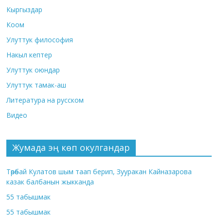
Кыргыздар
Коом
Улуттук философия
Накыл кептер
Улуттук оюндар
Улуттук тамак-аш
Литература на русском
Видео
Жумада эң көп окулгандар
Төрөбай Кулатов шым таап берип, Зууракан Кайназарова
казак балбанын жыкканда
55 табышмак
55 табышмак