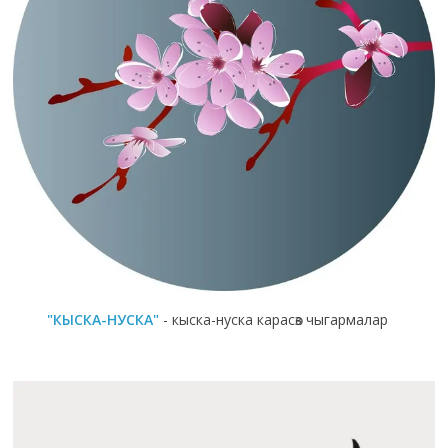
"КЫСКА-НУСКА"
- кыска-нуска карасөз чыгармалар