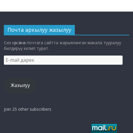
Почта аркылуу жазылуу
Сиз көрсөткөн почтага сайтта жарыяланган макала тууралуу
билдирүү келип турат.
E-
mail
дарек
Жазылуу
Join 25 other subscribers