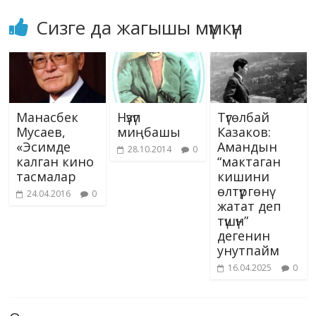
Сизге да жагышы мүмкүн
Манасбек
Нүзүп
Түгөлбай
Мусаев,
миңбашы
Казаков:
«Эсимде
Амандын
28.10.2014
0
калган кино
“мактаган
тасмалар
кишини
өлтүргөнү
24.04.2016
0
жатат деп
түшүн”
дегенин
унутпайм
16.04.2025
0