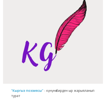
"Кыргыз поэзиясы"
- күнүнө бирден ыр жарыяланып
турат