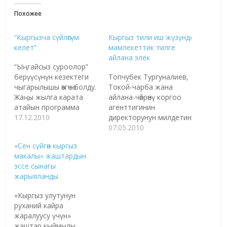
Похожее
“Кыргызча сүйлөгүм
Кыргыз тили иш жүзүндө
келет”
мамлекеттик тилге
айлана элек
“Ыңгайсыз суроолор”
берүүсүнүн кезектеги
Топчубек Тургуналиев,
чыгарылышы өзгөчө болду.
Токой-чарба жана
Жаңы жылга карата
айлана-чөйрөнү коргоо
атайын программа
агенттигинин
Кыргызстандагы
17.12.2010
директорунун милдетин
улутчулдук жана
аткаруучу - Топчубек
07.05.2010
кыргыз тилин үйрөнүү
мырза, тилдин ордун
«Сен сүйгөн кыргыз
темасына арналды.
Конституцияда кандай
макалы» жаштардын
“Азаттык”: Өзүңүздөрдү
белгилесе болот? -
эссе сынагы
тааныштырып өтсөңүздөр.
Кыргыз тилине 1989-
жарыяланды
Менин атым Атуши
жылы комунисттер
Квояма, кыргызча
башкарып атканда
«Кыргыз улутунун
Адилет. Бул атты чогуу
мамлекеттик тил деген
руханий кайра
жашаган үй-бүлөм
статус берилген. Бирок
жаралуусу үчүн»
берди. Мен “Жайка”
андан бери 21 жыл өттү,
жаштар кыймылы,