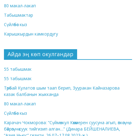
80 макал-лакап
Табышмактар
Сүйлөбөс кыз
Карышкырдын камкордугу
Айда эң көп окулгандар
55 табышмак
55 табышмак
Төрөбай Кулатов шым таап берип, Зууракан Кайназарова
казак балбанын жыкканда
80 макал-лакап
Сүйлөбөс кыз
Карачач Чокморова: “Сүймөнкул Көкөмерен суусуна агып, өпкөсүнө,
бөйрөгүнө суук тийгизип алган…” (Динара БЕЙШЕНАЛИЕВА,
“Азия Ньюс” гезити, 26.07–17.08.2023-ж.)