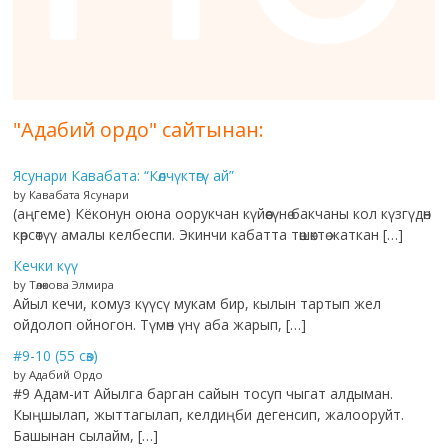
"Адабий ордо" сайтынан:
Ясунари Кавабата: “Көлчүктөгү ай”
by Кавабата Ясунари
(аңгеме) Кёконун оюна оорукчан күйөөсүнө бакчаны кол күзгүдөн
көрсөтүү амалы келбеспи. Экинчи кабатта төшөктө жаткан […]
Кечки күү
by Төлөкова Элмира
Айыл кечи, комуз күүсү мукам бир, кылын тартып жел
ойдолоп ойногон. Түмөн үнү аба жарып, […]
#9-10 (55 сөз)
by Адабий Ордо
#9 Адам-ит Айылга барган сайын тосуп чыгат алдыман.
Кыңшылап, жыттагылап, келдиңби дегенсип, жалооруйт.
Башынан сылайм, […]