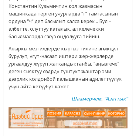
Константин Кузьмичтин кол жазмасын
машинкада терген учурларда “г” тамгасынын
ордуна “ч” деп басылып калса керек… Бул –
албетте, олуттуу каталык, ал келечекки
басылмаларда сөзсүз оңдолууга тийиш.
Акыркы мезгилдерде кыргыз тилине өзгөчө көңүл
бурулуп, үгүт-насаат иштери жер-жерлерде
ургаалдуу жүрүп жаткандыктанбы, “аңызгече”
деген сыяктуу сөздөрдү түштүктө жаштар эми
дээрлик колдонбой калышканын адилеттүүлүк
үчүн айта кетүүбүз кажет…
Шаамерчем
,
“Азаттык”