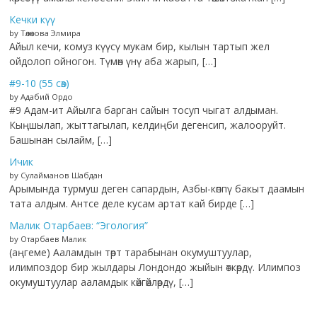
Кечки күү
by Төлөкова Элмира
Айыл кечи, комуз күүсү мукам бир, кылын тартып жел
ойдолоп ойногон. Түмөн үнү аба жарып, […]
#9-10 (55 сөз)
by Адабий Ордо
#9 Адам-ит Айылга барган сайын тосуп чыгат алдыман.
Кыңшылап, жыттагылап, келдиңби дегенсип, жалооруйт.
Башынан сылайм, […]
Ичик
by Сулайманов Шабдан
Арымында турмуш деген сапардын, Азбы-көппү бакыт даамын
тата алдым. Антсе деле кусам артат кай бирде […]
Малик Отарбаев: “Эгология”
by Отарбаев Малик
(аңгеме) Ааламдын төрт тарабынан окумуштуулар,
илимпоздор бир жылдары Лондондо жыйын өткөрдү. Илимпоз
окумуштуулар ааламдык көйгөйлөрдү, […]