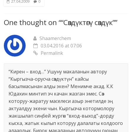
27.04.2009
0
One thought on “
“Сөздүктөгү сөздүк”
”
Shaamerchem
03.04.2016 at 07:06
Permalink
“Кирен – вход…” Ушуну макаланын автору
“Кыргызча-орусча сөздүктүн” кайсы
басылмасынан алды экен? Менимче акад. К.К
Юдахин минтип эч качан жазган эмес. Сөз
которуу-жаратуу маселеси азыр энетилде эң
актуалдуу экени чын. Кыргызча котормолору
жакшылап сиңбей жүргөн “вход-выход”-дорду
кыска, жатык кылып которуу далалаты колдоого
алаарлык. Бирок макаланын авторунун оюнан