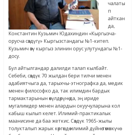
чалаты
п
айткан
да,
Константин Кузьмич Юдахиндин «Кыргызча-
орусча сөздүгү» Кыргызстандагы №1-китеп.
Кузьмич өзү кыргыз элинин орус улутундагы №1-
досу.
Бул айтылгандар далилди талап кылбайт.
Себеби, сөздүк 70 жылдан бери тилчи менен
адабиятчыга да, тарыхчы-этнографка да, медик
менен философко да, так илимдин бардык
тармактарынын өкүлдөрүнө да, эң ириде
мугалимдер менен алардын окуучуларына кол
кабыш кылып келет. Илимий-практикалык
маанисине да баа жеткис. Сөздүк 1965-жылы
толукталып жарык көргөндө илимий дүйнө төмөнкүчө