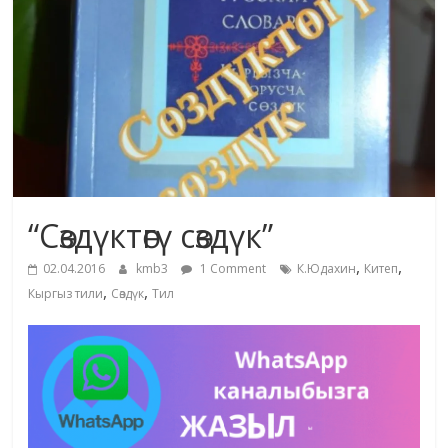
маданияты
жана
адабияты
“Сөздүктөгү сөздүк”
,
,
02.04.2016
kmb3
1 Comment
К.Юдахин
Китеп
,
,
Кыргыз тили
Сөздүк
Тил