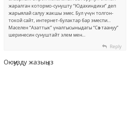
жаралган котормо-сунушту “Юдахиндики” деп
жарыялай салуу жакшы эмес. Бул үчүн толгон-
токой сайт, интернет-булактар бар эмеспи…
Маселен “Азаттык” үналгысыныдагы “Сөз таануу”
шеринесин сунуштайт элем мен…
Reply
Оюңузду жазыңыз