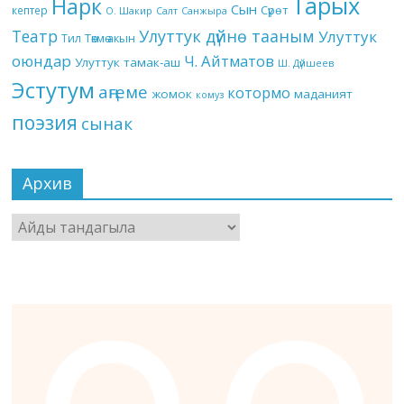
Тарых
Нарк
Сын
кептер
Сүрөт
О. Шакир
Салт
Санжыра
Театр
Улуттук дүйнө тааным
Улуттук
Төкмө акын
Тил
оюндар
Ч. Айтматов
Улуттук тамак-аш
Ш. Дүйшеев
Эстутум
аңгеме
котормо
жомок
маданият
комуз
поэзия
сынак
Архив
Архив