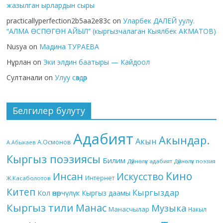
жазылган ырлардын сыры
practicallyperfection2b5aa2e83c
on
Уларбек ДАЛЕЙ уулу.
“АЛМА ӨСПӨГӨН АЙЫЛ” (кыргызчалаган Кыялбек АКМАТОВ)
Nusya
on
Мадина ТУРАЕВА
Нұрлан
on
Эки элдин баатыры — Кайдоол
Султанали
on
Улуу сөздөр
Белгилер булуту
Адабият
Акындар.
Акын
А.Осмонов
А.Абыкаев
Кыргыз поэзиясы
Билим
Дүйнөлүк адабият
Дүйнөлүк поэзия
Кино
Инсан
Искусство
Интернет
Ж.Касаболотов
Китеп
Кыргыздар
Кол өнөрчүлүк
Кыргыз даамы
Кыргыз тили
Манас
Музыка
Манасчылар
Накыл