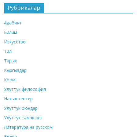
Рубрикалар
Адабият
Билим
Искусство
Тил
Тарых
Кыргыздар
Коом
Улуттук философия
Накыл кептер
Улуттук оюндар
Улуттук тамак-аш
Литература на русском
Видео