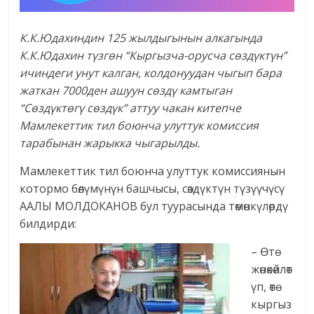
К.К.Юдахиндин 125 жылдыгынын алкагында
К.К.Юдахин түзгөн “Кыргызча-орусча сөздүктүн”
ичиндеги унут калган, колдонуудан чыгып бара
жаткан 7000ден ашуун сөздү камтыган
“Сөздүктөгү сөздүк” аттуу чакан китепче
Мамлекеттик тил боюнча улуттук комиссия
тарабынан жарыкка чыгарылды.
Мамлекеттик тил боюнча улуттук комиссиянын
котормо бөлүмүнүн башчысы, сөздүктүн түзүүчүсү
ААЛЫ МОЛДОКАНОВ бул туурасында төмөнкүлөрдү
билдирди:
– Өтө
жөнөкөйлөт
үп, өтө
кыргыз