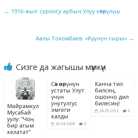
o
a
dI
r
er
A
n
kl
l
et
y
e
түзүүчүлөрдүн бири,
←
1916-жыл: суроосу арбын Улуу көтөрүлүш
"Кыргыз жер" коомунун
o
m
n
p
g
as
Li
төрагасы Эдилбек
k
p
er
s
Сарыбаев "Кутбилимге"
n
курган маегинде айтып
ni
k
берди. - Мындай сөздүк
Аалы Токомбаев. «Күүнүн сыры»
→
мектеп…
ki
Сизге да жагышы мүмкүн
Сөз өнөрүнүн
Канча тил
устаты Улут
билсең,
үчүн
ошончо дил
унутулгус
билесиң!
Майрамкул
эмгеги
28.05.2012
0
Мусабай
калды
уулу: “Чоң
02.04.2009
0
бир агым
келатат”