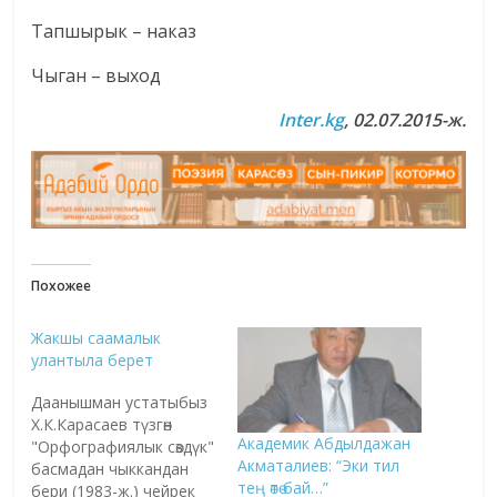
Тапшырык – наказ
Чыган – выход
Inter.kg
, 02.07.2015-ж.
Похожее
Жакшы саамалык
улантыла берет
Даанышман устатыбыз
Х.К.Карасаев түзгөн
Академик Абдылдажан
"Орфографиялык сөздүк"
Акматалиев: “Эки тил
басмадан чыккандан
тең өтө бай…”
бери (1983-ж.) чейрек