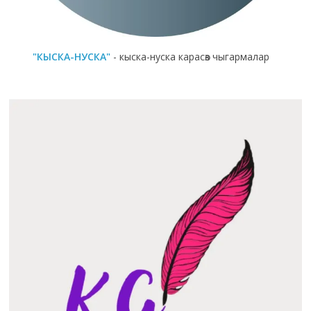
"КЫСКА-НУСКА"
- кыска-нуска карасөз чыгармалар