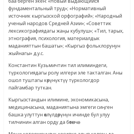
баа берген экен: «Новый выдающийся
фундаментальный труд»; «Нормативный
источник кыргызской орфографий»; «Народный
ученый народов Средней Азии»; «Советтик
лексикографиядагы жаңы кубулуш»; «Тил, тарых,
этнография, психология, материалдык
маданияттын башаты»; «Кыргыз фольклорунун
жыйнагы» д.у.с.
Константин Кузьмичтин тил илиминдеги,
түркологиядагы ролу илгери эле такталган. Аны
ошол туштагы көрүнүктүү түркологдор
пайгамбар туткан.
Кыргызстандын илимине, экономикасына,
медицинасына, маданиятына эмгеги сиңген
башка улуттун өклүлдөрүнүн ичинде бул улуу
тилчинин алган орду да бөтөнчө.