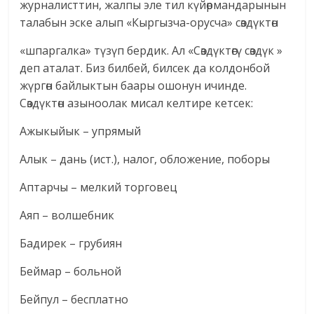
журналисттин, жалпы эле тил күйөрмандарынын
талабын эске алып «Кыргызча-орусча» сөздүктөн
«шпаргалка» түзүп бердик. Ал «Сөздүктөгү сөздүк »
деп аталат. Биз билбей, билсек да колдонбой
жүргөн байлыктын баары ошонун ичинде.
Сөздүктөн азыноолак мисал келтире кетсек:
Ажыкыйык – упрямый
Алык – дань (ист.), налог, обложение, поборы
Аптарчы – мелкий торговец
Аяп – волшебник
Бадирек – грубиян
Беймар – больной
Бейпул – бесплатно