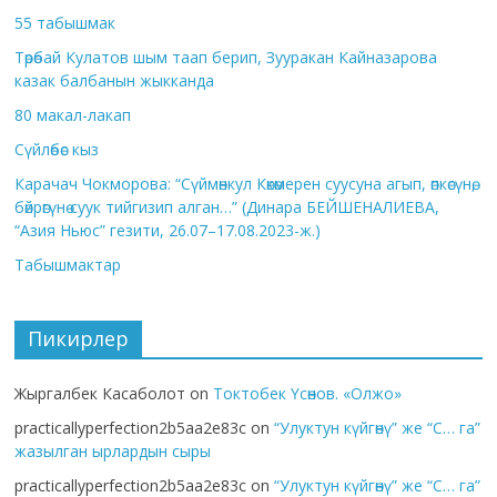
55 табышмак
Төрөбай Кулатов шым таап берип, Зууракан Кайназарова
казак балбанын жыкканда
80 макал-лакап
Сүйлөбөс кыз
Карачач Чокморова: “Сүймөнкул Көкөмерен суусуна агып, өпкөсүнө,
бөйрөгүнө суук тийгизип алган…” (Динара БЕЙШЕНАЛИЕВА,
“Азия Ньюс” гезити, 26.07–17.08.2023-ж.)
Табышмактар
Пикирлер
Жыргалбек Касаболот
on
Токтобек Үсөнов. «Олжо»
practicallyperfection2b5aa2e83c
on
“Улуктун күйгөнү” же “С… га”
жазылган ырлардын сыры
practicallyperfection2b5aa2e83c
on
“Улуктун күйгөнү” же “С… га”