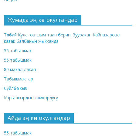
Жумада эң көп окулгандар
Төрөбай Кулатов шым таап берип, Зууракан Кайназарова
казак балбанын жыкканда
55 табышмак
55 табышмак
80 макал-лакап
Табышмактар
Сүйлөбөс кыз
Карышкырдын камкордугу
Айда эң көп окулгандар
55 табышмак