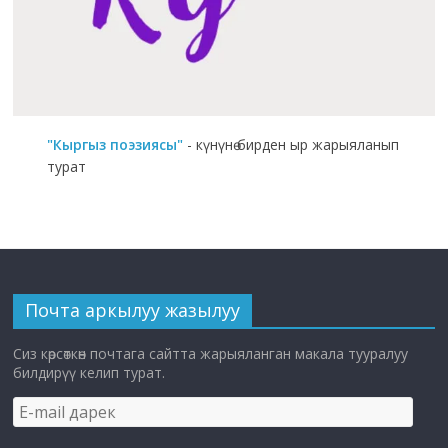
"Кыргыз поэзиясы"
- күнүнө бирден ыр жарыяланып
турат
Почта аркылуу жазылуу
Сиз көрсөткөн почтага сайтта жарыяланган макала тууралуу
билдирүү келип турат.
E-
mail
дарек