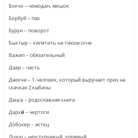
Бокчо – чемодан, мешок
Борбуй – пах
Бурун – поворот
Быктыр – кипятить на тихом огне
Важип – обязательный
Даар – часть
Даекчи – 1. человек, который выручает приз на
скачках 2.кыбачы
Даңса – родославная книга
Даркөй – чертоги
Добокер – истец
Доюр – неуступчивый, упрямый