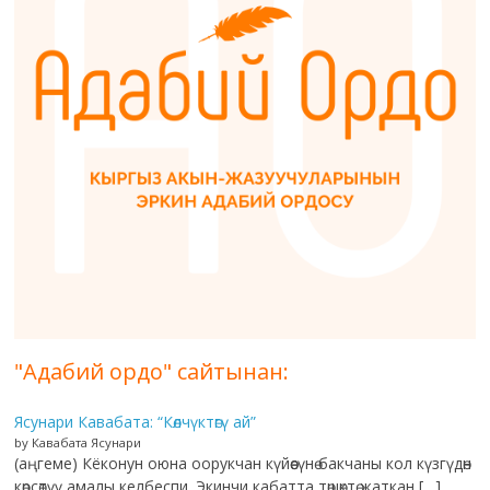
"Адабий ордо" сайтынан:
Ясунари Кавабата: “Көлчүктөгү ай”
by Кавабата Ясунари
(аңгеме) Кёконун оюна оорукчан күйөөсүнө бакчаны кол күзгүдөн
көрсөтүү амалы келбеспи. Экинчи кабатта төшөктө жаткан […]