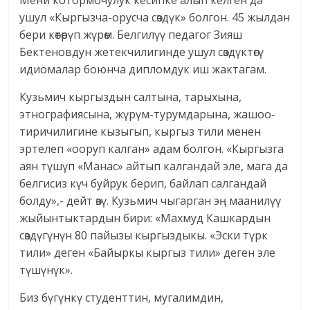
Мени котормочулук кесипке алып келген да
ушул «Кыргызча-орусча сөздүк» болгон. 45 жылдан
бери көтөрүп жүрөм. Белгилүү педагог Зияш
Бектеновдун жетекчилигинде ушул сөздүктөгү
идиомалар боюнча дипломдук иш жактагам.
Кузьмич кыргыздын салтына, тарыхына,
этнографиясына, жүрүм-турумдарына, жашоо-
тиричилигине кызыгып, кыргыз тили менен
эртелеп «ооруп калган» адам болгон. «Кыргызга
аян түшүп «Манас» айтып калгандай эле, мага да
белгисиз күч буйрук берип, байлап салгандай
болду»,- дейт өзү. Кузьмич чыгарган эң маанилүү
жыйынтыктардын бири: «Махмуд Кашкардын
сөздүгүнүн 80 пайызы кыргыздыкы. «Эски түрк
тили» деген «Байыркы кыргыз тили» деген эле
түшүнүк».
Биз бүгүнкү студенттин, мугалимдин,