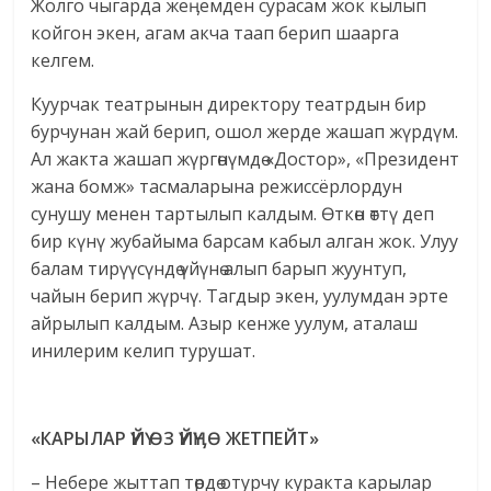
Жолго чыгарда жеӊемден сурасам жок кылып
койгон экен, агам акча таап берип шаарга
келгем.
Куурчак театрынын директору театрдын бир
бурчунан жай берип, ошол жерде жашап жүрдүм.
Ал жакта жашап жүргөнүмдө «Достор», «Президент
жана бомж» тасмаларына режиссёрлордун
сунушу менен тартылып калдым. Өткөн өттү деп
бир күнү жубайыма барсам кабыл алган жок. Улуу
балам тирүүсүндө үйүнө алып барып жуунтуп,
чайын берип жүрчү. Тагдыр экен, уулумдан эрте
айрылып калдым. Азыр кенже уулум, аталаш
инилерим келип турушат.
«КАРЫЛАР ҮЙҮ ӨЗ ҮЙҮ
Ӊ
Ө ЖЕТПЕЙТ»
– Небере жыттап төрдө отурчу куракта карылар