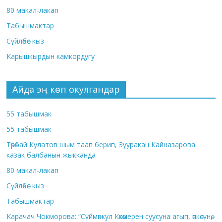
80 макал-лакап
Табышмактар
Сүйлөбөс кыз
Карышкырдын камкордугу
Айда эң көп окулгандар
55 табышмак
55 табышмак
Төрөбай Кулатов шым таап берип, Зууракан Кайназарова
казак балбанын жыкканда
80 макал-лакап
Сүйлөбөс кыз
Табышмактар
Карачач Чокморова: “Сүймөнкул Көкөмерен суусуна агып, өпкөсүнө,