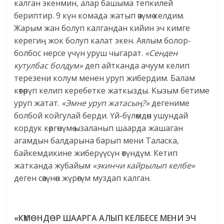
калган экенмин, алар башыма тепкилей
бериптир. 9 күн комада жатып өзүмө келдим.
Жарым жан болуп калгандан кийин эч кимге
керегиӊ жок болуп калат экен. Аялым болор-
болбос нерсе үчүн уруш чыгарат.
«Сенден
кутулбас болдум»
деп айтканда ачуум келип
терезени колум менен уруп жибердим. Балам
көтөрүп келип керебетке жаткызды. Кызым бетиме
уруп жатат.
«Эмне уруп жатасы
ӊ
?»
дегениме
болбой койгулай берди. Үй-бүлөмдөн ушундай
кордук көргөнүмө ызаланып шаарда жашаган
агамдын балдарына барып мени Таласка,
байкемдикине жиберүүсүн өтүндүм. Кетип
жатканда жубайым
«экинчи кайрылып келбе»
деген сөзүнөн жүрөгүм муздап калган.
«КҮМӨНДӨР ШААРГА АЛЫП КЕЛБЕСЕ МЕНИ ЭЧ