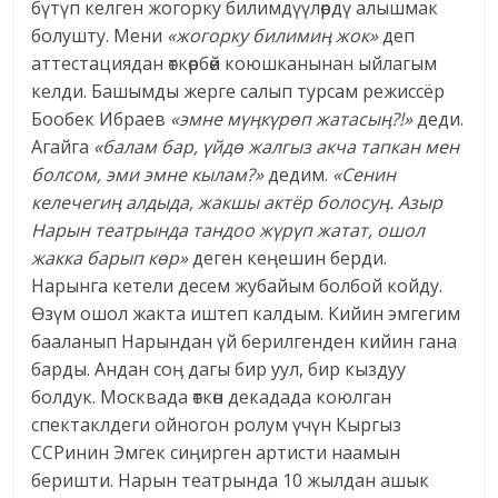
бүтүп келген жогорку билимдүүлөрдү алышмак
болушту. Мени
«жогорку билими
ӊ
жок»
деп
аттестациядан өткөрбөй коюшканынан ыйлагым
келди. Башымды жерге салып турсам режиссёр
Бообек Ибраев
«эмне мү
ӊ
күрөп жатасы
ӊ
?!»
деди.
Агайга
«балам бар, үйдө жалгыз акча тапкан мен
болсом, эми эмне кылам?»
дедим.
«Сенин
келечеги
ӊ
алдыда, жакшы актёр болосу
ӊ
. Азыр
Нарын театрында тандоо жүрүп жатат, ошол
жакка барып көр»
деген кеӊешин берди.
Нарынга кетели десем жубайым болбой койду.
Өзүм ошол жакта иштеп калдым. Кийин эмгегим
бааланып Нарындан үй берилгенден кийин гана
барды. Андан соӊ дагы бир уул, бир кыздуу
болдук. Москвада өткөн декадада коюлган
спектаклдеги ойногон ролум үчүн Кыргыз
ССРинин Эмгек сиӊирген артисти наамын
беришти. Нарын театрында 10 жылдан ашык