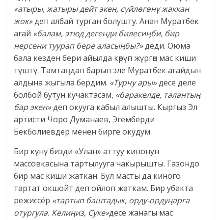
«атыры, жатыры дейт экен, сүйлөгөнү жаккан
жок»
деп албай турган болушту. Анан Муратбек
агай
«балам, этюд дегенди билеси
ӊ
би, бир
нерсени туурап бере аласы
ӊ
бы?»
деди. Оюма
бала кезден бери айылда көрүп жүргөн мас киши
түштү. Тамтаӊдап барып эле Муратбек агайдын
алдына жыгыла бердим.
«Турчу ары»
десе деле
болбой бутун кучактасам,
«баракелде, таланты
ӊ
бар экен»
деп окууга кабыл алышты. Кыргыз Эл
артисти Чоро Думанаев, Эгемберди
Бекболиевдер менен бирге окудум.
Бир күнү бизди «Улан» аттуу кинонун
массовкасына тартылууга чакырышты. Газондо
бир мас киши жаткан. Бул масты да киного
тартат окшойт деп ойлоп жаткам. Бир убакта
режиссёр
«тартып баштадык, орду-орду
ӊ
арга
отургула. Кели
ӊ
из, Суке»
десе жанагы мас