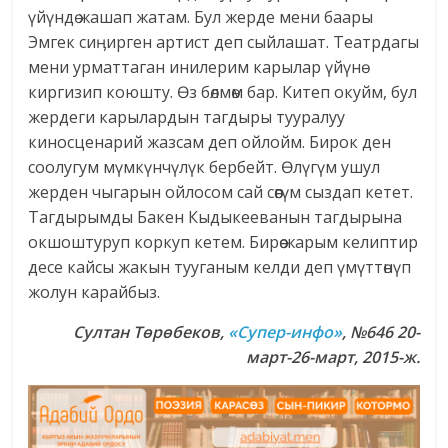
үйүндө жашап жатам. Бул жерде мени баары
Эмгек сиӊирген артист деп сыйлашат. Театрдагы
мени урматтаган инилерим карылар үйүнө
киргизип коюшту. Өз бөлмөм бар. Китеп окуйм, бул
жердеги карылардын тагдыры тууралуу
киносценарий жазсам деп ойлойм. Бирок ден
соолугум мүмкүнчүлүк бербейт. Өлүгүм ушул
жерден чыгарын ойлосом сай сөөгүм сыздап кетет.
Тагдырымды Бакен Кыдыкееванын тагдырына
окшоштуруп коркуп кетем. Бирөө жарым келиптир
десе кайсы жакын тууганым келди деп үмүттөнүп
жолун карайбыз.
Султан Төрөбеков,
«Супер-инфо»
, №646 20-
март-26-март, 2015-ж.