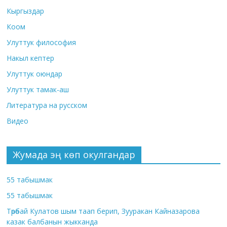
Кыргыздар
Коом
Улуттук философия
Накыл кептер
Улуттук оюндар
Улуттук тамак-аш
Литература на русском
Видео
Жумада эң көп окулгандар
55 табышмак
55 табышмак
Төрөбай Кулатов шым таап берип, Зууракан Кайназарова
казак балбанын жыкканда