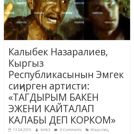
жана
адабияты
Калыбек Назаралиев,
Кыргыз
Республикасынын Эмгек
сиӊирген артисти:
«ТАГДЫРЫМ БАКЕН
ЭЖЕНИ КАЙТАЛАП
КАЛАБЫ ДЕП КОРКОМ»
,
13.04.2015
kmb3
0 Comments
Искусство