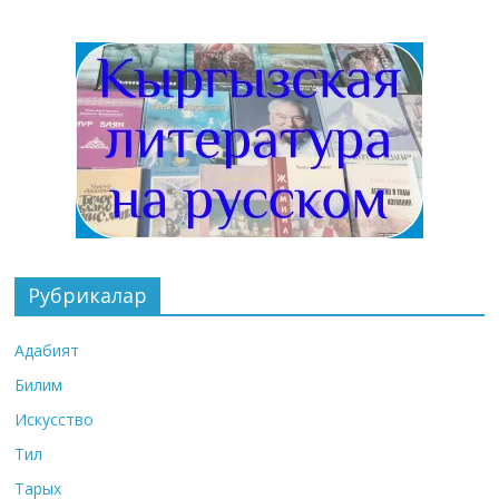
Рубрикалар
Адабият
Билим
Искусство
Тил
Тарых