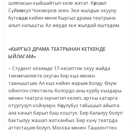
шляпасын кыйшайтып келе жатат. Көрсө, ал
Сүймөнкул Чокморов экен. Эки жылдык окууну
бүткөндөн кийин мени Кыргыз драма театрына
алып калышты. Ал жерде эки жылдай иштедим.
«КЫРГЫЗ ДРАМА ТЕАТРЫНАН КЕТКЕНДЕ
ЫЙЛАГАМ»
– Студент кезимде 17-кесиптик окуу жайда
тикмечиликте окуган бир кыз менен
тааныштым. Ал кыз кийин жарым болду. Өзүм
ойногон спектакль болордо аны курбу кыздары
менен театрга ээрчитип келип, арткы катарга
отургузуп койчумун. Көӊүлүбүз табышып айылга
ала качып барып баш коштук. Бир балалуу болуп
бактылуу жашап жатканбыз. Бир күнү театрда
аттестация болуп, Москва менен Ташкенттен