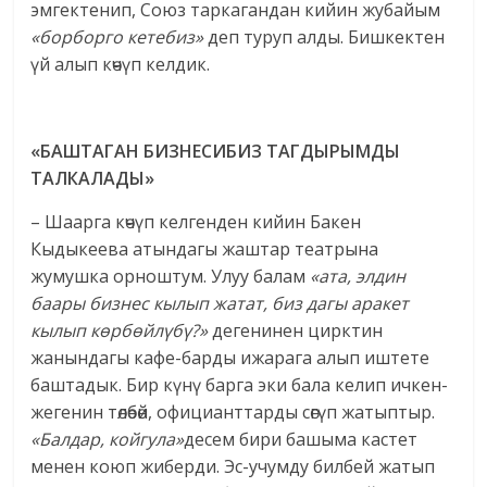
эмгектенип, Союз таркагандан кийин жубайым
«борборго кетебиз»
деп туруп алды. Бишкектен
үй алып көчүп келдик.
«БАШТАГАН БИЗНЕСИБИЗ ТАГДЫРЫМДЫ
ТАЛКАЛАДЫ»
– Шаарга көчүп келгенден кийин Бакен
Кыдыкеева атындагы жаштар театрына
жумушка орноштум. Улуу балам
«ата, элдин
баары бизнес кылып жатат, биз дагы аракет
кылып көрбөйлүбү?»
дегенинен цирктин
жанындагы кафе-барды ижарага алып иштете
баштадык. Бир күнү барга эки бала келип ичкен-
жегенин төлөбөй, официанттарды сөгүп жатыптыр.
«Балдар, койгула»
десем бири башыма кастет
менен коюп жиберди. Эс-учумду билбей жатып