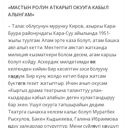
«МАСТЫН РОЛУН АТКАРЫП ОКУУГА КАБЫЛ
АЛЫНГАМ»
– Талас облусунун мурунку Киров, азыркы Кара-
Буура районундагы Кара-Суу айылында 1951-
жылы туулгам. Апам эрте каза болуп, атам башка
аял алып кетти. Мектепти аяктап жатканда
милиция кызматкери болом десем, агам каршы
болуп койду. Аскердик милдетимди өтөп
келгенден кийин бир кесиптин ээси болууну
көздөдүм. Бир күнү жолдо кетип бара жатсам
бүктөлгөн гезит жатыптыр. Ичин ачып окусам
«Кыргыз драма театрына таланттуу улан-
кыздарды кабыл алабыз» деген кулактандыруу
бар экен. Ушул окууга тапшырайын дедим.
Театрга сынакка келсем калыс болуп Муратбек
Рыскулов, Бакен Кыдыкеева, Галина Ибраимова
өӊдүү залкарлар отуруптур. Мени сүйлөтүп көрүшүп