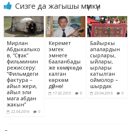
Сизге да жагышы мүмкүн
Мирлан
Керемет
Байыркы
Абдыкалыко
эмгек
апалардын
в, “Сүтак”
эмнеге
сырлары,
фильминин
бааланбады
ыйлары,
режиссеру:
же көмүскөдө
ырлары
“Фильмдеги
калган
катылган
фактура –
көркөм
оймолор –
айыл жери,
дүйнө!
шырдак
айыл эли
17.02.2015
0
20.04.2016
0
мага абдан
жакын”
22.04.2016
0