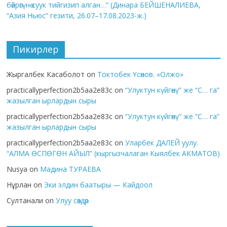
бөйрөгүнө суук тийгизип алган…” (Динара БЕЙШЕНАЛИЕВА,
“Азия Ньюс” гезити, 26.07–17.08.2023-ж.)
Пикирлер
Жыргалбек Касаболот
on
Токтобек Үсөнов. «Олжо»
practicallyperfection2b5aa2e83c
on
“Улуктун күйгөнү” же “С… га”
жазылган ырлардын сыры
practicallyperfection2b5aa2e83c
on
“Улуктун күйгөнү” же “С… га”
жазылган ырлардын сыры
practicallyperfection2b5aa2e83c
on
Уларбек ДАЛЕЙ уулу.
“АЛМА ӨСПӨГӨН АЙЫЛ” (кыргызчалаган Кыялбек АКМАТОВ)
Nusya
on
Мадина ТУРАЕВА
Нұрлан
on
Эки элдин баатыры — Кайдоол
Султанали
on
Улуу сөздөр