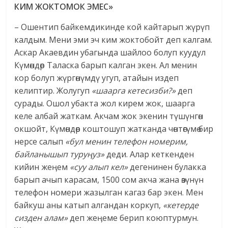
КИМ ЖОКТОМОК ЭМЕС»
– Ошентип байкемдикинде кой кайтарып жүрүп
калдым. Мени эми эч ким жоктобойт деп калгам.
Аскар Акаевдин убагында шайлоо болуп куудул
Күмөндөр Таласка барып калган экен. Ал менин
кор болуп жүргөнүмдү угуп, атайын издеп
келиптир. Жолугуп
«шаарга кетесизби?»
деп
сурады. Ошол убакта жол кирем жок, шаарга
келе албай жаткам. Акчам жок экенин түшүнгөн
окшойт, Күмөндөр коштошуп жатканда чөнтөгүмө бир
нерсе салып
«бул менин телефон номерим,
байланышып туру
ӊ
уз»
деди. Алар кеткенден
кийин жеӊем
«суу алып кел»
дегенинен булакка
барып ачып карасам, 1500 сом акча жана өзүнүн
телефон номери жазылган кагаз бар экен. Мен
байкуш аны катып алгандан коркуп,
«кетерде
сизден алам»
деп жеӊеме берип коюптурмун.