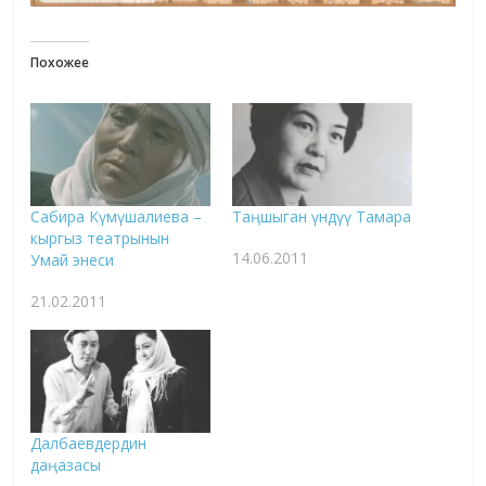
Похожее
Сабира Күмүшалиева –
Таңшыган үндүү Тамара
кыргыз театрынын
14.06.2011
Умай энеси
21.02.2011
Далбаевдердин
даңазасы