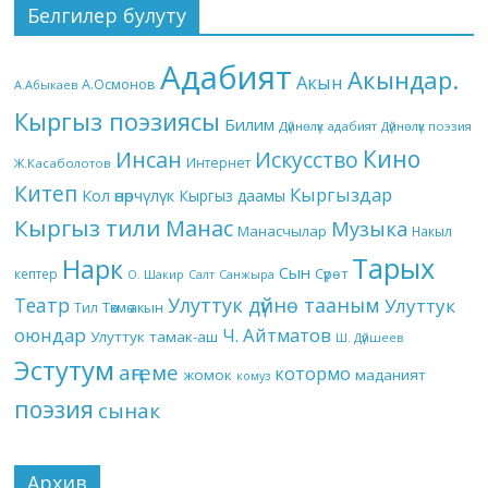
Белгилер булуту
Адабият
Акындар.
Акын
А.Осмонов
А.Абыкаев
Кыргыз поэзиясы
Билим
Дүйнөлүк адабият
Дүйнөлүк поэзия
Кино
Инсан
Искусство
Интернет
Ж.Касаболотов
Китеп
Кыргыздар
Кол өнөрчүлүк
Кыргыз даамы
Кыргыз тили
Манас
Музыка
Манасчылар
Накыл
Тарых
Нарк
Сын
кептер
Сүрөт
О. Шакир
Салт
Санжыра
Театр
Улуттук дүйнө тааным
Улуттук
Төкмө акын
Тил
оюндар
Ч. Айтматов
Улуттук тамак-аш
Ш. Дүйшеев
Эстутум
аңгеме
котормо
жомок
маданият
комуз
поэзия
сынак
Архив