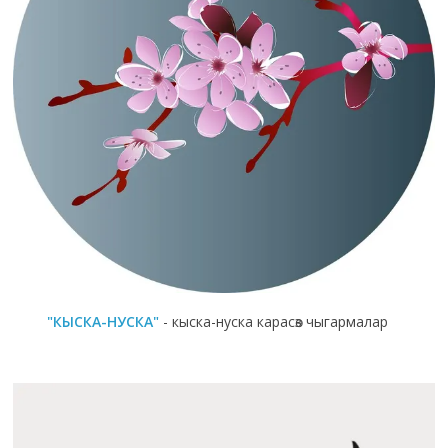
"КЫСКА-НУСКА"
- кыска-нуска карасөз чыгармалар