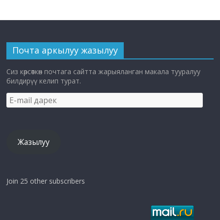
Почта аркылуу жазылуу
Сиз көрсөткөн почтага сайтта жарыяланган макала тууралуу
билдирүү келип турат.
E-
mail
дарек
Жазылуу
Join 25 other subscribers