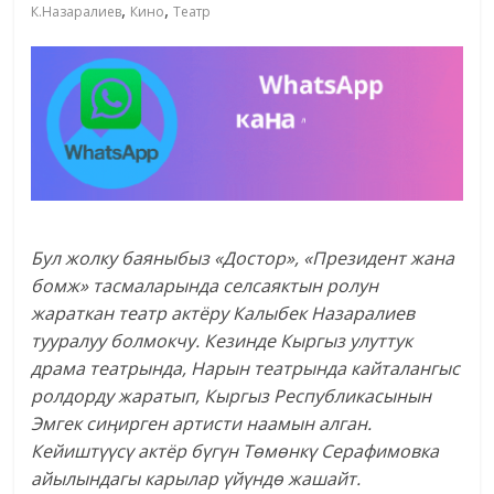
,
,
К.Назаралиев
Кино
Театр
Бул жолку баяныбыз «Достор», «Президент жана
бомж» тасмаларында селсаяктын ролун
жараткан театр актёру Калыбек Назаралиев
тууралуу болмокчу. Кезинде Кыргыз улуттук
драма театрында, Нарын театрында кайталангыс
ролдорду жаратып, Кыргыз Республикасынын
Эмгек сиӊирген артисти наамын алган.
Кейиштүүсү актёр бүгүн Төмөнкү Серафимовка
айылындагы карылар үйүндө жашайт.