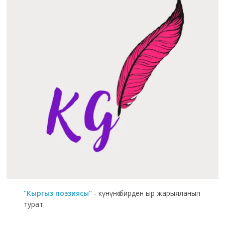
"Кыргыз поэзиясы"
- күнүнө бирден ыр жарыяланып
турат