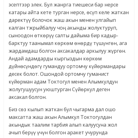
эсептээр элек. Бул жанрга тиешеси бар нерсе
катары айта кете турган нерсе, өсүп келе жаткан
даректүү болочок жаш акын менен улгайып
калган тжрыйбалуу чоң акынды жолуктуруп,
сыноодон өткөрүү салты дайыма бир кадыр-
барктуу таанымал көркөм өнөрдү түшүнгөн, ага
жардамдаш болгон аксакалдар аркылуу жүргөн.
Андай адамдарды кыргыздын көркөм
дүйнөсүндөгү гумандуу ортомчу күйөрмандары
десек болот. Ошондой ортомчу гуманист
күйөрман адам Токтогул менен Алымкулдун
жолугушуусун уюштурган Сүйөркул деген
аксакал болгон.
Биз сөз кылып жаткан бул чыгарма дал ошо
максатта жаш акын Алымкул Токтогулдан
акындык таалим тарбия алып калуусуна жол
ачып берүү үчүн болгон аракет учурунда