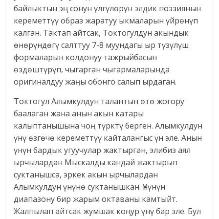
байлыктын эң сонун үлгүлөрүн элдик поэзиянын
кереметтүү образ жаратуу ыкмаларын үйрөнүп
калган. Тактап айтсак, Токтогулдун акындык
өнөрүндөгү салттуу 7-8 муундагы ыр түзүлүш
формаларын колдонуу тажрыйбасын
өздөштүрүп, чыгарган чыгармаларында
оригиналдуу жаңы обонго салып ырдаган.
Токтогул Алымкулдун талантын өтө жогору
баалаган жана анын акын катары
калыптанышына чоң түрктү берген. Алымкулдун
үнү өзгөчө кереметтүү кайталангыс үн эле. Анын
үнүн бардык угуучулар жактырган, элибиз аял
ырчылардан Мыскалды кандай жактырып
суктанышса, эркек акын ырчылардан
Алымкулдун үнүнө суктанышкан. Үнүнүн
диапазону бир жарым октаваны камтыйт.
Жалпылап айтсак жумшак коңур үнү бар эле. Бул