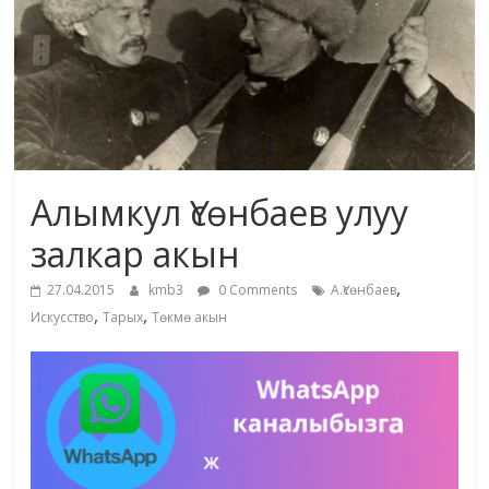
маданияты
жана
адабияты
Алымкул Үсөнбаев улуу
залкар акын
,
27.04.2015
kmb3
0 Comments
А.Үсөнбаев
,
,
Искусство
Тарых
Төкмө акын