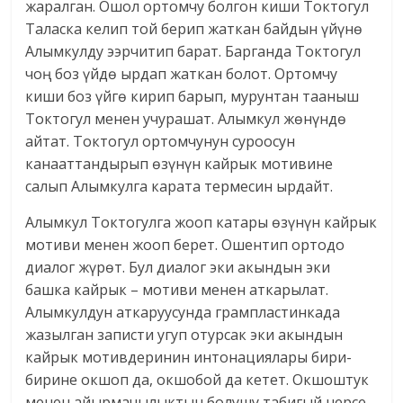
жаралган. Ошол ортомчу болгон киши Токтогул
Таласка келип той берип жаткан байдын үйүнө
Алымкулду ээрчитип барат. Барганда Токтогул
чоң боз үйдө ырдап жаткан болот. Ортомчу
киши боз үйгө кирип барып, мурунтан тааныш
Токтогул менен учурашат. Алымкул жөнүндө
айтат. Токтогул ортомчунун суроосун
канааттандырып өзүнүн кайрык мотивине
салып Алымкулга карата термесин ырдайт.
Алымкул Токтогулга жооп катары өзүнүн кайрык
мотиви менен жооп берет. Ошентип ортодо
диалог жүрөт. Бул диалог эки акындын эки
башка кайрык – мотиви менен аткарылат.
Алымкулдун аткаруусунда грампластинкада
жазылган записти угуп отурсак эки акындын
кайрык мотивдеринин интонациялары бири-
бирине окшоп да, окшобой да кетет. Окшоштук
менен айырмачылыктын болушу табигый нерсе.