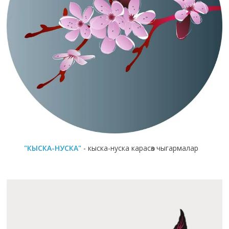
"КЫСКА-НУСКА"
- кыска-нуска карасөз чыгармалар