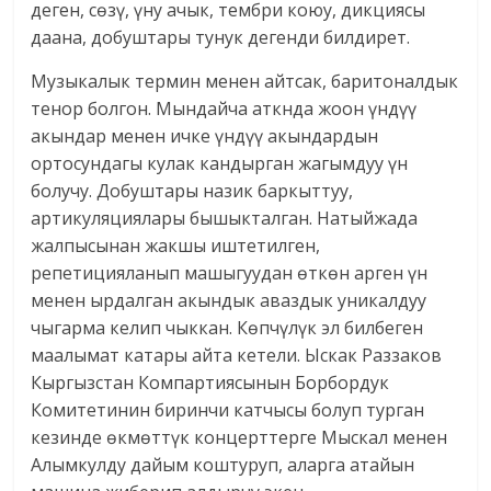
деген, сөзү, үну ачык, тембри коюу, дикциясы
даана, добуштары тунук дегенди билдирет.
Музыкалык термин менен айтсак, баритоналдык
тенор болгон. Мындайча аткнда жоон үндүү
акындар менен ичке үндүү акындардын
ортосундагы кулак кандырган жагымдуу үн
болучу. Добуштары назик баркыттуу,
артикуляциялары бышыкталган. Натыйжада
жалпысынан жакшы иштетилген,
репетицияланып машыгуудан өткөн арген үн
менен ырдалган акындык аваздык уникалдуу
чыгарма келип чыккан. Көпчүлүк эл билбеген
маалымат катары айта кетели. Ыскак Раззаков
Кыргызстан Компартиясынын Борбордук
Комитетинин биринчи катчысы болуп турган
кезинде өкмөттүк концерттерге Мыскал менен
Алымкулду дайым коштуруп, аларга атайын