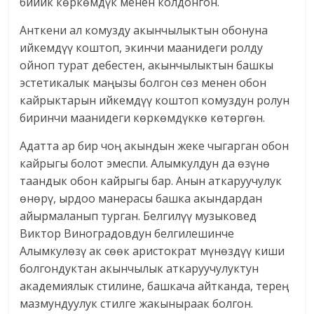
бийик көркөмдүк менен колдонгон.
Анткени ал комузду акынчылыктын обонуна
ийкемдүү коштоп, экинчи маанидеги ролду
ойноп турат дебестен, акынчылыктын башкы
эстетикалык маңызы болгон сөз менен обон
кайрыктарын ийкемдүү коштоп комуздун ролун
биринчи маанидеги көркөмдүккө көтөргөн.
Адатта ар бир чоң акындын жеке чыгарган обон
кайрыгы болот эмеспи. Алымкулдун да өзүнө
таандык обон кайрыгы бар. Анын аткаруучулук
өнөрү, ырдоо манерасы башка акындардан
айырмаланып турган. Белгилүү музыковед
Виктор Виноградовдун белгилешинче
Алымкулөзү ак сөөк аристократ мүнөздүү киши
болгондуктан акынчылык аткаруучулуктун
академиялык стилине, башкача айтканда, терең
мазмундуулук стилге жакыныраак болгон.