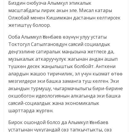
Биздин оюбузча Алымкул эпикалык
масштабдагы лирик акын эле. Мисал катары
Олжобай менен Кишимжан дастанын келтирсек
жетиштүү болоор.
Ооба Алымкул Үсөнбаев өзүнүн улуу устаты
Токтогул Сатылгановдун саясий социалдык
деңгээлине сатиралык маңызына жетпесе да,
музыкалык аткаруучулук жагынан андан ашып
түшкөн десек жаңылыштык болбойт. Анткени
алардын жашоо тиричилик, эл үчун кызмат өтөө
мезгилдери эки башка заманга туш келген. Эки
акындын турмушу, чыгармачылыгы бири-бирине
окшобогон идеологиянын алкагында эки башка
саясий-социалдык жана экономикалык
шарттарда жүргөн.
Бирок ошондой болсо да Алымкул Үсөнбаев
устатынан чукугандай сөз тапкычтыкты, сөз