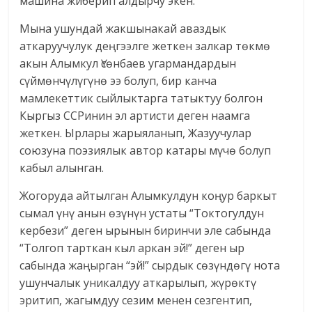
машина жиберип алдырчу экен.
Мына ушундай жакшынакай аваздык
аткаруучулук деңгээлге жеткен залкар төкмө
акын Алымкул Үсөнбаев угармандардын
сүймөнчүлүгүнө ээ болуп, бир канча
мамлекеттик сыйлыктарга татыктуу болгон
Кыргыз ССРинин эл артисти деген наамга
жеткен. Ырлары жарыяланып, Жазуучулар
союзуна поэзиялык автор катары мүчө болуп
кабыл алынган.
Жогоруда айтылган Алымкулдун коңур баркыт
сымал үнү анын өзүнүн устаты “Токтогулдун
кербези” деген ырынын биринчи эле сабында
“Толгоп тарткан кыл аркан эй!” деген ыр
сабында жаңырган “эй!” сырдык сөзүндөгү нота
ушунчалык уникалдуу аткарылып, жүрөктү
эритип, жагымдуу сезим менен сезгентип,