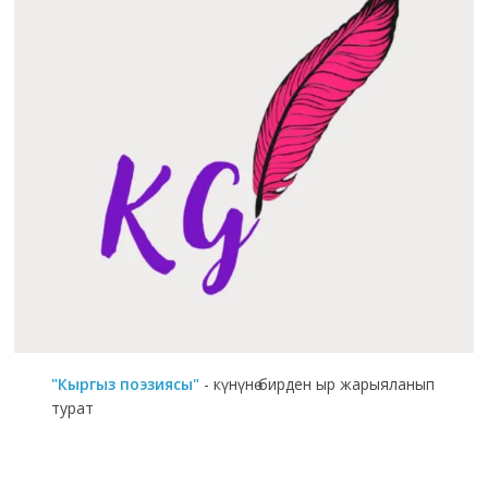
"Кыргыз поэзиясы"
- күнүнө бирден ыр жарыяланып
турат