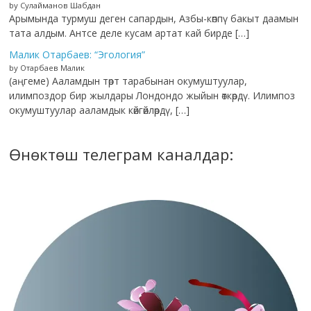
by Сулайманов Шабдан
Арымында турмуш деген сапардын, Азбы-көппү бакыт даамын
тата алдым. Антсе деле кусам артат кай бирде […]
Малик Отарбаев: “Эгология”
by Отарбаев Малик
(аңгеме) Ааламдын төрт тарабынан окумуштуулар,
илимпоздор бир жылдары Лондондо жыйын өткөрдү. Илимпоз
окумуштуулар ааламдык көйгөйлөрдү, […]
Өнөктөш телеграм каналдар: