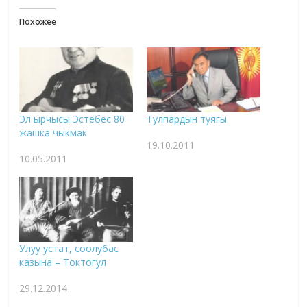
Похожее
Эл ырчысы Эстебес 80
Тулпардын туягы
жашка чыкмак
19.10.2011
10.05.2011
Улуу устат, соолубас
казына – Токтогул
29.12.2014