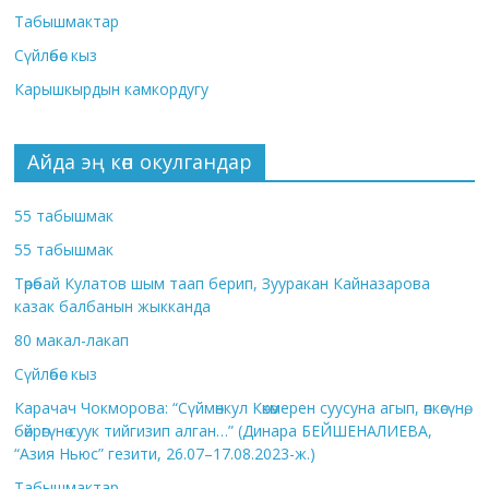
Табышмактар
Сүйлөбөс кыз
Карышкырдын камкордугу
Айда эң көп окулгандар
55 табышмак
55 табышмак
Төрөбай Кулатов шым таап берип, Зууракан Кайназарова
казак балбанын жыкканда
80 макал-лакап
Сүйлөбөс кыз
Карачач Чокморова: “Сүймөнкул Көкөмерен суусуна агып, өпкөсүнө,
бөйрөгүнө суук тийгизип алган…” (Динара БЕЙШЕНАЛИЕВА,
“Азия Ньюс” гезити, 26.07–17.08.2023-ж.)
Табышмактар