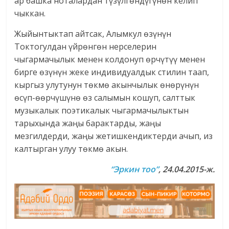
ар башка ноталардан түзүлгөндүгүнөн келип
чыккан.
Жыйынтыктап айтсак, Алымкул өзүнүн
Токтогулдан үйрөнгөн нерселерин
чыгармачылык менен колдонуп өрчүтүү менен
бирге өзүнүн жеке индивидуалдык стилин таап,
кыргыз улутунун төкмө акынчылык өнөрүнүн
өсүп-өөрчүшүнө өз салымын кошуп, салттык
музыкалык поэтикалык чыгармачылыктын
тарыхында жаңы барактарды, жаңы
мезгилдерди, жаңы жетишкендиктерди ачып, из
калтырган улуу төкмө акын.
“Эркин тоо”
, 24.04.2015-ж.