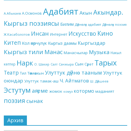
Адабият
Акындар.
Акын
А.Осмонов
А.Абыкаев
Кыргыз поэзиясы
Билим
Дүйнөлүк адабият
Дүйнөлүк поэзия
Кино
Инсан
Искусство
Интернет
Ж.Касаболотов
Китеп
Кыргыздар
Кол өнөрчүлүк
Кыргыз даамы
Кыргыз тили
Манас
Музыка
Манасчылар
Накыл
Тарых
Нарк
Сын
кептер
Сүрөт
О. Шакир
Салт
Санжыра
Театр
Улуттук дүйнө тааным
Улуттук
Төкмө акын
Тил
оюндар
Ч. Айтматов
Улуттук тамак-аш
Ш. Дүйшеев
Эстутум
аңгеме
котормо
жомок
маданият
комуз
поэзия
сынак
Архив