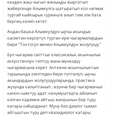
көздөн жаш чыгып жаныңды жыргатып
жибергенде Алымкулга шатыратып кол чапмак
тургай кыйкырык сүрөөңгө алып тим эле бата
бергиң келип кетет.
Андан башка Алымкулдун ырчы акындык
касиетин көрсөтүп турган ири чыгармалардын
бири “Токтогул менен Алымкулдун жолугушу.”
Бул чыгарма салттык классикалык акынчылык
искусствонун типтүү жана мүнөздүү
чыгармасына кирет. Анткени акынчылыктын
тарыхында эзелтеден бери түптөлүп, ырчы
акындардын жолугушууларында, практика
жүзүндө калыптанып , өзүнчө бир чыгармачыл
канон сыяктуу адат-көнүмүштөргө айланып
калган кадимки айтыш жанрынын бир түрү
катары кабылданат. Муну биз диалог сымал
айтыштын түрү деп квазидиалог катары