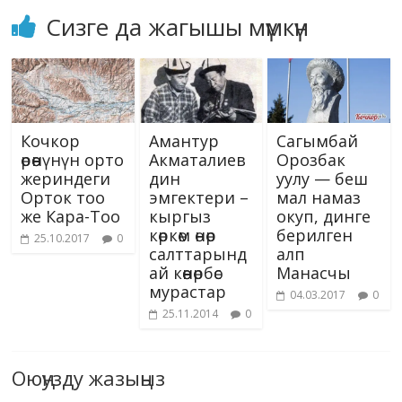
Сизге да жагышы мүмкүн
Кочкор
Амантур
Сагымбай
өрөөнүнүн орто
Акматалиев
Орозбак
жериндеги
дин
уулу — беш
Орток тоо
эмгектери –
мал намаз
же Кара-Тоо
кыргыз
окуп, динге
көркөм өнөр
берилген
25.10.2017
0
салттарынд
алп
ай көөнөрбөс
Манасчы
мурастар
04.03.2017
0
25.11.2014
0
Оюңузду жазыңыз