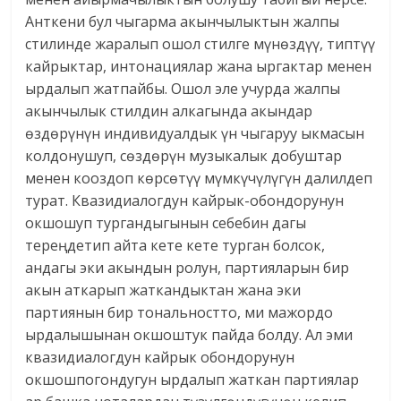
Анткени бул чыгарма акынчылыктын жалпы
стилинде жаралып ошол стилге мүнөздүү, типтүү
кайрыктар, интонациялар жана ыргактар менен
ырдалып жатпайбы. Ошол эле учурда жалпы
акынчылык стилдин алкагында акындар
өздөрүнүн индивидуалдык үн чыгаруу ыкмасын
колдонушуп, сөздөрүн музыкалык добуштар
менен кооздоп көрсөтүү мүмкүчүлүгүн далилдеп
турат. Квазидиалогдун кайрык-обондорунун
окшошуп тургандыгынын себебин дагы
тереңдетип айта кете кете турган болсок,
андагы эки акындын ролун, партияларын бир
акын аткарып жаткандыктан жана эки
партиянын бир тональностто, ми мажордо
ырдалышынан окшоштук пайда болду. Ал эми
квазидиалогдун кайрык обондорунун
окшошпогондугун ырдалып жаткан партиялар