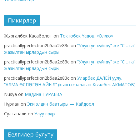
Пикирлер
Жыргалбек Касаболот
on
Токтобек Үсөнов. «Олжо»
practicallyperfection2b5aa2e83c
on
“Улуктун күйгөнү” же “С… га”
жазылган ырлардын сыры
practicallyperfection2b5aa2e83c
on
“Улуктун күйгөнү” же “С… га”
жазылган ырлардын сыры
practicallyperfection2b5aa2e83c
on
Уларбек ДАЛЕЙ уулу.
“АЛМА ӨСПӨГӨН АЙЫЛ” (кыргызчалаган Кыялбек АКМАТОВ)
Nusya
on
Мадина ТУРАЕВА
Нұрлан
on
Эки элдин баатыры — Кайдоол
Султанали
on
Улуу сөздөр
Белгилер булуту