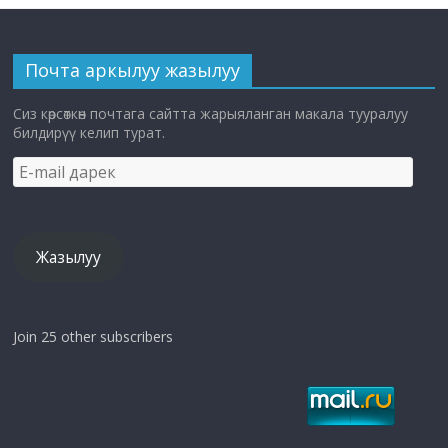
Почта аркылуу жазылуу
Сиз көрсөткөн почтага сайтта жарыяланган макала тууралуу
билдирүү келип турат.
E-
mail
дарек
Жазылуу
Join 25 other subscribers