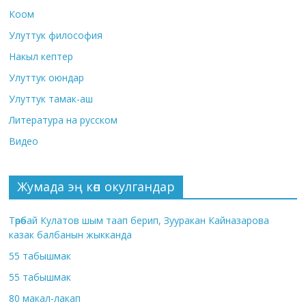
Коом
Улуттук философия
Накыл кептер
Улуттук оюндар
Улуттук тамак-аш
Литература на русском
Видео
Жумада эң көп окулгандар
Төрөбай Кулатов шым таап берип, Зууракан Кайназарова
казак балбанын жыкканда
55 табышмак
55 табышмак
80 макал-лакап