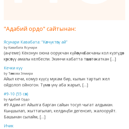
"Адабий ордо" сайтынан:
Ясунари Кавабата: “Көлчүктөгү ай”
by Кавабата Ясунари
(аңгеме) Кёконун оюна оорукчан күйөөсүнө бакчаны кол күзгүдөн
көрсөтүү амалы келбеспи. Экинчи кабатта төшөктө жаткан […]
Кечки күү
by Төлөкова Элмира
Айыл кечи, комуз күүсү мукам бир, кылын тартып жел
ойдолоп ойногон. Түмөн үнү аба жарып, […]
#9-10 (55 сөз)
by Адабий Ордо
#9 Адам-ит Айылга барган сайын тосуп чыгат алдыман.
Кыңшылап, жыттагылап, келдиңби дегенсип, жалооруйт.
Башынан сылайм, […]
Ичик