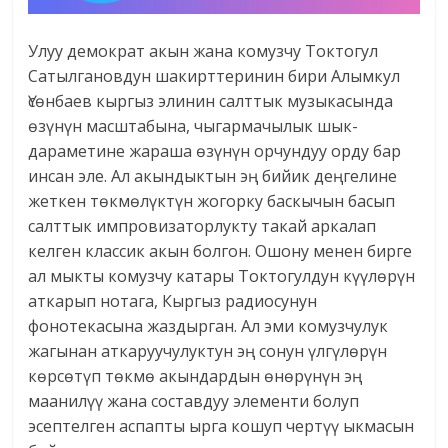
Улуу демократ акын жана комузчу Токтогул
Сатылгановдун шакирттеринин бири Алымкул
Үсөнбаев кыргыз элинин салттык музыкасында
өзүнүн масштабына, чыгармачылык шык-
дараметине жараша өзүнүн орчундуу орду бар
инсан эле. Ал акындыктын эң бийик деңгелине
жеткен төкмөлүктүн жогорку баскычын басып
салттык импровизаторлукту такай аркалап
келген классик акын болгон. Ошону менен бирге
ал мыкты комузчу катары Токтогулдун күүлөрүн
аткарып нотага, Кыргыз радиосунун
фонотекасына жаздырган. Ал эми комузчулук
жагынан аткаруучулуктун эң сонун үлгүлөрүн
көрсөтүп төкмө акындардын өнөрүнүн эң
маанилүү жана составдуу элементи болуп
эсептелген аспапты ырга кошуп чертүү ыкмасын