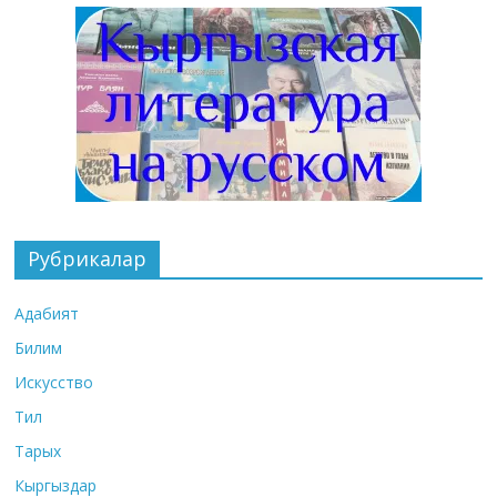
Рубрикалар
Адабият
Билим
Искусство
Тил
Тарых
Кыргыздар