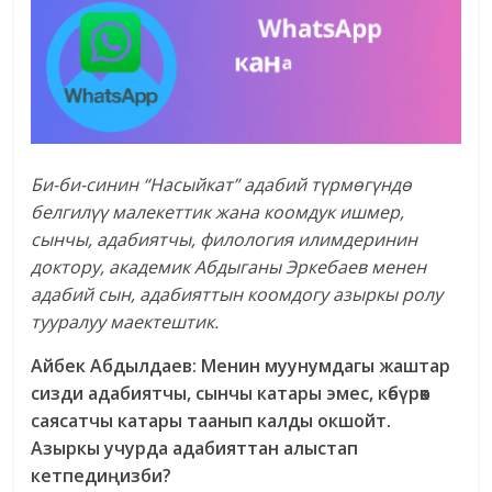
Би-би-синин “Насыйкат” адабий түрмөгүндө
белгилүү малекеттик жана коомдук ишмер,
сынчы, адабиятчы, филология илимдеринин
доктору, академик Абдыганы Эркебаев менен
адабий сын, адабияттын коомдогу азыркы ролу
тууралуу маектештик.
Айбек Абдылдаев: Менин муунумдагы жаштар
сизди адабиятчы, сынчы катары эмес, көбүрөөк
саясатчы катары таанып калды окшойт.
Азыркы учурда адабияттан алыстап
кетпедиңизби?