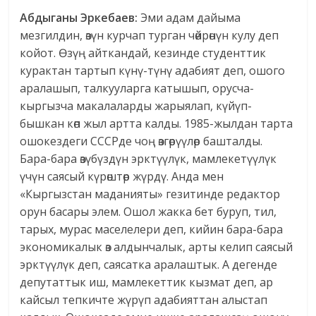
Абдыганы Эркебаев:
Эми адам дайыма
мезгилдин, өзүн курчап турган чөйрөнүн кулу деп
койот. Ѳзүң айткандай, кезинде студенттик
курактан тартып күнү-түнү адабият деп, ошого
аралашып, талкууларга катышып, орусча-
кыргызча макалаларды жарыялап, күйүп-
бышкан көп жыл артта калды. 1985-жылдан тарта
ошокездеги СССРде чоң өзгөрүүлөр башталды.
Бара-бара өзүбүздүн эрктүүлүк, мамлекетүүлүк
үчүн саясый күрөштөр жүрдү. Анда мен
«Кыргызстан маданияты» гезитинде редактор
орун басары элем. Ошол жакка бет буруп, тил,
тарых, мурас маселелери деп, кийин бара-бара
экономикалык өз алдынчалык, арты келип саясый
эрктүүлүк деп, саясатка аралаштык. А дегенде
депутаттык иш, мамлекеттик кызмат деп, ар
кайсыл тепкичте жүрүп адабияттан алыстап