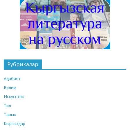
Рубрикалар
Адабият
Билим
Искусство
Тил
Тарых
Кыргыздар