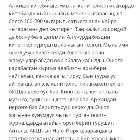
Ал киши китебинде: «мына, капиталисттик өлкөлөрдө
китебиңди кыйынчылык менен чыгарасың, көп
болсо 100-200 чыгарып, сатылса анан кайра
чыгарасың» деп келтирет. Таң калып, ошондой
да болчу беле дегемин. Ал учурда биздин
китептер күргүштөп эле чыгып келген. Мына эми
ошол учур бизге келди. Адегенде акын-
жазуучулар абдан оор абалга кабылды. Ошого
карабастан кыргыз адабияты ары-бери
чайпалып, кантсе дагы тирүү. Сын тууралуу
айтканда, эң эле капиталисттик өлкө эсептелген
АКШда деле бул бар. Кино сыны, китеп сыны,
музыка, сүрөт сыны дегендер бар. Ар кандай
нерсеге баа берип туруш керек да. Ошол
жагынан күнүмдүк чыгып турган гезит-
журналдарда атайын орун берип турушат.
Айталы, АКШнын Нью-Йорк шаарындагы
атактуу гезитинде аптасына бир жолу чыккан