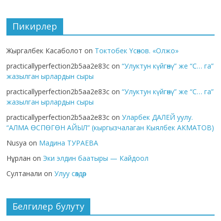
Пикирлер
Жыргалбек Касаболот
on
Токтобек Үсөнов. «Олжо»
practicallyperfection2b5aa2e83c
on
“Улуктун күйгөнү” же “С… га”
жазылган ырлардын сыры
practicallyperfection2b5aa2e83c
on
“Улуктун күйгөнү” же “С… га”
жазылган ырлардын сыры
practicallyperfection2b5aa2e83c
on
Уларбек ДАЛЕЙ уулу.
“АЛМА ӨСПӨГӨН АЙЫЛ” (кыргызчалаган Кыялбек АКМАТОВ)
Nusya
on
Мадина ТУРАЕВА
Нұрлан
on
Эки элдин баатыры — Кайдоол
Султанали
on
Улуу сөздөр
Белгилер булуту