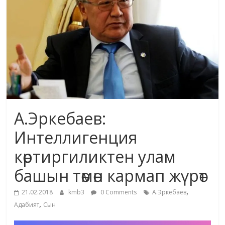
маданияты
жана
адабияты
А.Эркебаев:
Интеллигенция
көртиргиликтен улам
башын төмөн кармап жүрөт
,
21.02.2018
kmb3
0 Comments
А.Эркебаев
,
Адабият
Сын