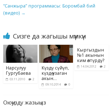
сынчы-адабиятчылары
ki
“Санжыра” программасы: Боромбай бий
менен эле аткарып…
(видео)
→
Сизге да жагышы мүмкүн
Кыргыздын
№1 акынын
ким өлтүрдү?
14.04.2012
2
Нарсулуу
Күздү сүйүп,
Гургубаева
күздө узаган
акын…
03.11.2010
2
09.10.2014
0
Оюңузду жазыңыз