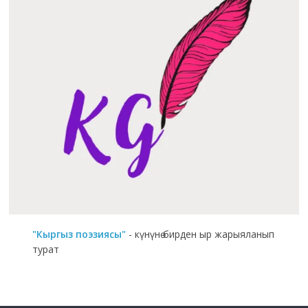
"Кыргыз поэзиясы"
- күнүнө бирден ыр жарыяланып
турат