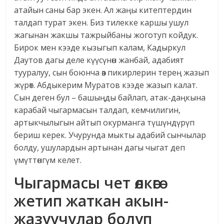
атайын саны бар экен. Ал жаңы китептердин
талдап турат экен. Биз тилекке каршы ушул
жагынан жакшы тажрыйбаны жоготуп койдук.
Бирок мен кээде кызыгып калам, Кадыркул
Даутов дагы деле күүсүнөн жанбай, адабият
тууралуу, сын боюнча өз пикирлерин терең жазып
жүрөт. Абдыкерим Муратов кээде жазып калат.
Сын деген бул – башыңды байлап, атак-даңкына
карабай чыгармасын талдап, кемчилигин,
артыкчылыгын айтып окурманга түшүндүрүп
бериш керек. Учурунда мыкты адабий сынчылар
болду, ушулардын артынан дагы чыгат деп
үмүттөнгүм келет.
Чыгармасы чет өлкөгө
жетип жаткан акын-
жазуучулар болуп