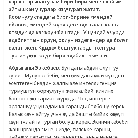
караштарынан улам бири-бири менен кайым-
айтышкан учурлар көп учурап жатат.
Коомчулукта дагы бири-бирине «мендей
ойлон», «мендей жүр» дегенди талап кылган
өктөмдүк да көзгө көрүнө баштады. Ушундай учурда
адабияттын ордун, ролун издегендер да болуп
калат экен. Көөдөндөгү боштуктарды толтура
турган дөөлөттөрдүн бири адабият эмеспи.
Абдыганы Эркебаев:
Бул дагы абдан олуттуу
суроо. Мунун себеби, мен өзүм дагы өкүлүмүн деп
эсептеген биздин жалпы эле интеллигенция
турмуштун оорчулугун жеңе албай, кичине
башын төмөн кармап жүрөт да. Чоң иштерге
аралашуу үчүн адам көз каранды болбошу керек.
Калыс сөзүн айтуу үчүн өзү да башты бийик көтөрүп,
сөзүн түз айта турган болуш керек. Экинчи себеби,
жашырганда эмне, бизде, тилекке каршы,
дүйнөлүк тарыхты, маданиятты, анын ичинде