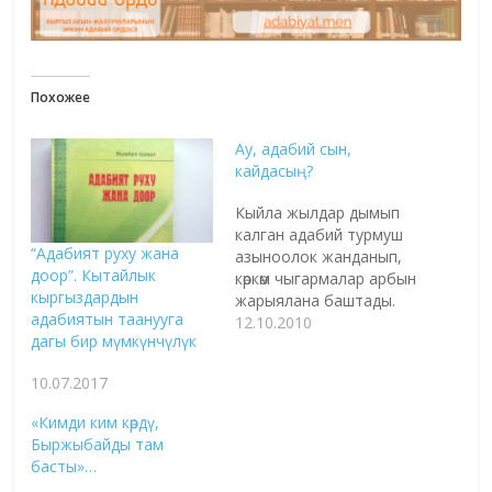
Похожее
Ау, адабий сын,
кайдасың?
Кыйла жылдар дымып
калган адабий турмуш
“Адабият руху жана
азыноолок жанданып,
доор”. Кытайлык
көркөм чыгармалар арбын
кыргыздардын
жарыялана баштады.
адабиятын таанууга
Саман-топону аралаш
12.10.2010
дагы бир мүмкүнчүлүк
китеп дайрасынан
чыныгы көркөм
10.07.2017
баалуулуктарды калпып
алуу кыйын ишке
«Кимди ким көрдү,
айланууда. Адабий
Быржыбайды там
чыгарманын барк-
басты»…
баасы кандайлыгын