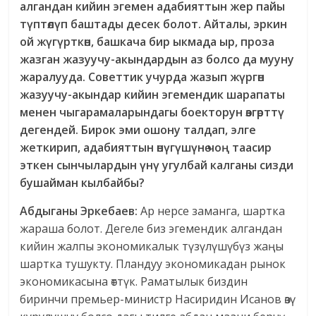
алгандан кийин эгемен адабияттын жер пайы
түптөлүп баштады десек болот. Айталы, эркин
ой жүгүрткөн, башкача бир ыкмада ыр, проза
жазган жазуучу-акындардын аз болсо да мууну
жаралууда. Советтик учурда жазып жүргөн
жазуучу-акындар кийин эгемендик шарапаты
менен чыгарамаларындагы боекторун өзгөрттү
дегендей. Бирок эми ошону талдап, элге
жеткирип, адабияттын өнүгүшүнө чоң таасир
эткен сынчылардын үнү угулбай калганы сизди
бушайман кыл
ба
йбы?
Абдыганы Эркебаев:
Ар нерсе заманга, шартка
жараша болот. Дегеле биз эгемендик алгандан
кийин жалпы экономикалык түзүлүшүбүз жаңы
шартка тушукту. Пландуу экономикадан рынок
экономикасына өттүк. Раматылык биздин
биринчи премьер-министр Насиридин Исанов өзү