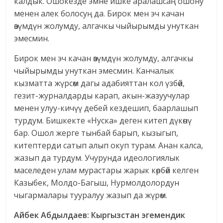
калдык. Ошокезде эмне ишке аралашсаң ошону
менен алек болосуң да. Бирок мен эч качан
өзүмдүн жолумду, алгачкы чыйырымды унуткан
эмесмин.
Бирок мен эч качан өзүмдүн жолумду, алгачкы
чыйырымды унуткан эмесмин. Канчалык
кызматта жүрсөм дагы адабияттан кол үзбөй,
гезит-журналдарды карап, акын-жазуучулар
менен улуу-кичүү дебей кездешип, баарлашып
турдум. Бишкекте «Нуска» деген китеп дүкөнү
бар. Ошол жерге тынбай барып, кызыгып,
китептерди сатып алып окуп турам. Анан калса,
жазып да турдум. Учурунда идеологиялык
маселеден улам мурастары жарык көрбөй келген
Казыбек, Молдо-Багыш, Нурмолдолордун
чыгармалары тууралуу жазып да жүрөм.
Айбек Абдылдаев:
Кыргызстан эгемендик