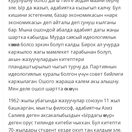
курулушчу болсо дагы тилге абдан маани берчү
эле. Ыр да жазып, адабиятка кызыгып калчу. Бул
кишини эстегеним, базар экономикасын «нарк
экономикасы» деп айталы деп сунуш кылганы
бар. Мына ошондой абалда адабият дагы жаңы
шартка кабылды. Мурда саясый идеологиялык
көзөмөл болсо эркин болуп калды. Бирок ал учурда
каржылоо жагы мамлекет тарабынан болуп,
акын-жазуучулардын китептери
пландаштырылып чыгып турчу да. Партиянын
идеологиялык куралы болгон үчүн совет бийлиги
каржылаган. Ошого жараша калем акы алышчу.
Мен деле ошол шартта өскөмүн.
1962-жылы убагында жазуучулар союзун 11 жыл
башкарган, мыкты философ, адабиятчы Азиз
Салиев деген аксакалыбыздын «Ырдагы өмүр»
деген орус тилинде китеби чыккан. Бул китепти
70-жылдары студент кезде окуп таң калдым эле.