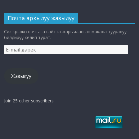
Почта аркылуу жазылуу
Сиз көрсөткөн почтага сайтта жарыяланган макала тууралуу
билдирүү келип турат.
E-
mail
дарек
Жазылуу
Join 25 other subscribers