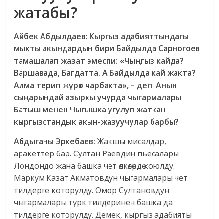
жатабы?
Айбек Абдылдаев: Кыргыз адабияттындагы
мыкты акындардын бири Байдылда Сарногоев
тамашалап жазат эмеспи: «Чыңгыз кайда?
Варшавада, Багдатта. А Байдылда кай жакта?
Алма терип жүрөт чарбакта»,
–
деп. Анын
сыңарындай азыркы учурда чыгармалары
Батыш менен Чыгышка угулуп жаткан
кыргызстандык акын-жазуучулар барбы?
Абдыганы Эркебаев:
Жакшы мисалдар,
аракеттер бар. Султан Раевдин пьесалары
Лондондо жана башка чет өлкөлөрдө коюлду.
Маркум Казат Акматовдун чыгармалары чет
тилдерге которулду. Омор Султановдун
чыгармалары түрк тилдеринен башка да
тилдерге которулду. Демек, кыргыз адабияты