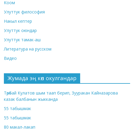
Коом
Улуттук философия
Накыл кептер
Улуттук оюндар
Улуттук тамак-аш
Литература на русском
Видео
Жумада эң көп окулгандар
Төрөбай Кулатов шым таап берип, Зууракан Кайназарова
казак балбанын жыкканда
55 табышмак
55 табышмак
80 макал-лакап