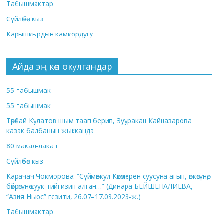
Табышмактар
Сүйлөбөс кыз
Карышкырдын камкордугу
Айда эң көп окулгандар
55 табышмак
55 табышмак
Төрөбай Кулатов шым таап берип, Зууракан Кайназарова
казак балбанын жыкканда
80 макал-лакап
Сүйлөбөс кыз
Карачач Чокморова: “Сүймөнкул Көкөмерен суусуна агып, өпкөсүнө,
бөйрөгүнө суук тийгизип алган…” (Динара БЕЙШЕНАЛИЕВА,
“Азия Ньюс” гезити, 26.07–17.08.2023-ж.)
Табышмактар