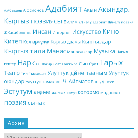
Адабият
Акындар.
Акын
А.Осмонов
А.Абыкаев
Кыргыз поэзиясы
Билим
Дүйнөлүк адабият
Дүйнөлүк поэзия
Кино
Инсан
Искусство
Интернет
Ж.Касаболотов
Китеп
Кыргыздар
Кол өнөрчүлүк
Кыргыз даамы
Кыргыз тили
Манас
Музыка
Манасчылар
Накыл
Тарых
Нарк
Сын
кептер
Сүрөт
О. Шакир
Салт
Санжыра
Театр
Улуттук дүйнө тааным
Улуттук
Төкмө акын
Тил
оюндар
Ч. Айтматов
Улуттук тамак-аш
Ш. Дүйшеев
Эстутум
аңгеме
котормо
жомок
маданият
комуз
поэзия
сынак
Архив
Архив