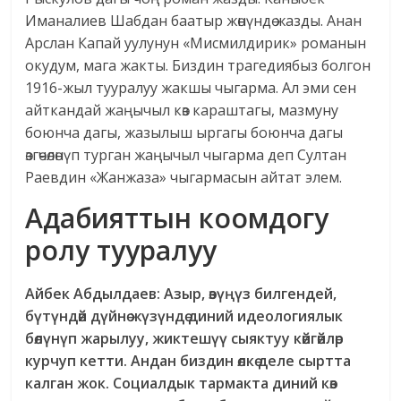
Иманалиев Шабдан баатыр жөнүндө жазды. Анан
Арслан Капай уулунун «Мисмилдирик» романын
окудум, мага жакты. Биздин трагедиябыз болгон
1916-жыл тууралуу жакшы чыгарма. Ал эми сен
айткандай жаңычыл көз караштагы, мазмуну
боюнча дагы, жазылыш ыргагы боюнча дагы
өзгөчөлөнүп турган жаңычыл чыгарма деп Султан
Раевдин «Жанжаза» чыгармасын айтат элем.
Адабияттын коомдогу
ролу тууралуу
Айбек Абдылдаев: Азыр
, өзүңүз билгендей
,
бүтүндөй дүйнө жүзүндө диний идеологиялык
бөлүнүп жарылуу, жиктешүү сыяктуу көйгөйлөр
курчуп кетти. Андан биздин өлкө деле сыртта
калган жок. Социалдык тармакта диний көз