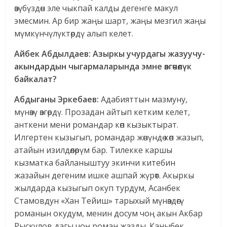
өзүбүздөн эле чыкпай калды дегенге макул
эмесмин. Ар бир жаңы шарт, жаңы мезгил жаңы
мүмкүнчүлүктөрдү алып келет.
Айбек Абдылдаев: Азыркы учурдагы жазуучу-
акындардын чыгармаларында эмне өзгөчөлүк
байкалат?
Абдыганы Эркебаев:
Адабияттын мазмуну,
мүнөзү өзгөрдү. Прозадан айтып кетким келет,
анткени мени романдар көп кызыктырат.
Илгертен кызыгып, романдар жөнүндө көп жазып,
атайын изилдөөлөрүм бар. Тилекке каршы
кызматка байланыштуу экинчи китебин
жазайын дегеним ишке ашпай жүрөт. Акыркы
жылдарда кызыгып окуп турдум, Асанбек
Стамовдун «Хан Тейиш» тарыхый мүнөздөгү
романын окудум, менин досум чоң акын Акбар
Рыскулов дагы чоң роман жазды. Каныбек