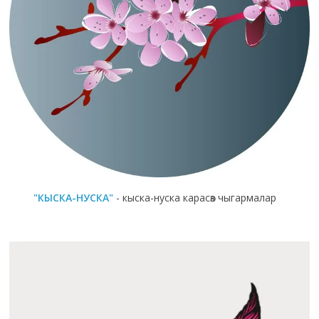
"КЫСКА-НУСКА"
- кыска-нуска карасөз чыгармалар