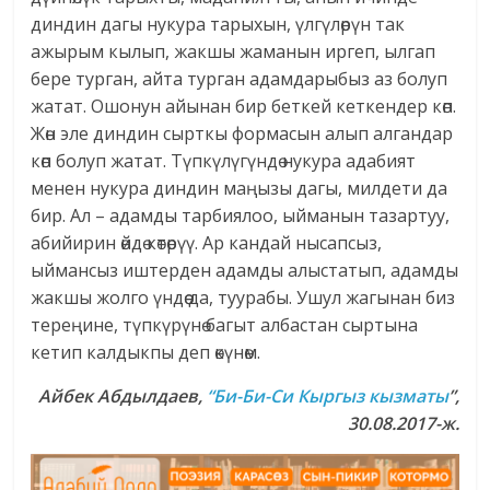
диндин дагы нукура тарыхын, үлгүлөрүн так
ажырым кылып, жакшы жаманын иргеп, ылгап
бере турган, айта турган адамдарыбыз аз болуп
жатат. Ошонун айынан бир беткей кеткендер көп.
Жөн эле диндин сырткы формасын алып алгандар
көп болуп жатат. Түпкүлүгүндө нукура адабият
менен нукура диндин маңызы дагы, милдети да
бир. Ал – адамды тарбиялоо, ыйманын тазартуу,
абийирин өйдө көтөрүү. Ар кандай нысапсыз,
ыймансыз иштерден адамды алыстатып, адамды
жакшы жолго үндөө да, туурабы. Ушул жагынан биз
тереңине, түпкүрүнө багыт албастан сыртына
кетип калдыкпы деп өкүнөм.
Айбек Абдылдаев
,
“Би-Би-Си Кыргыз кызматы
”,
30
.08.2017
-ж.