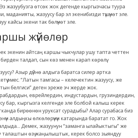
Өз жазуубузга өтсөк жок дегенде кыргызчасы туура
и, маданияты, жазуусу бар эл экенибизди түшүнөт эле.
у кайсы экени так бөлүнөт эле.
аршы жүйөлөр
рек экенин айтсаң каршы чыкчулар ушу тапта четтен
 бирден талдап, сын көз менен карап көрөлү.
зуусу? Азыр дүйнө алдыга баратса силер артка
кетүү эмес. “Латын тамгасы – келечектин жазуусу, же
тын белгиси” деген эреже эч жерде жок.
рабдардын, еврейлердин, индустардын, грузиндердин,
су бар, кыргызга келгенде эле болбой калыш керек
 атканда бирөөнөн уруксат сурадыбы? Алар сурабаса биз
өнүн алдыңкы өлкөлөрүнүн катарында баратат го. Жок
 алдыда… Демек, жазуунун “заманга ылайыктыгы” же
у талаштын өзү жаңылыштык, керек болсо зыяндуу