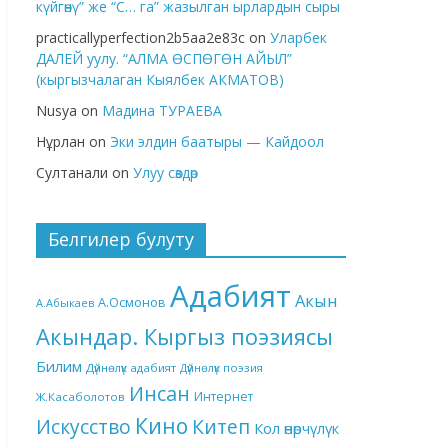
күйгөнү” же “С… га” жазылган ырлардын сыры
practicallyperfection2b5aa2e83c
on
Уларбек
ДАЛЕЙ уулу. “АЛМА ӨСПӨГӨН АЙЫЛ”
(кыргызчалаган Кыялбек АКМАТОВ)
Nusya
on
Мадина ТУРАЕВА
Нұрлан
on
Эки элдин баатыры — Кайдоол
Султанали
on
Улуу сөздөр
Белгилер булуту
Адабият
Акын
А.Осмонов
А.Абыкаев
Акындар. Кыргыз поэзиясы
Билим
Дүйнөлүк адабият
Дүйнөлүк поэзия
Инсан
Интернет
Ж.Касаболотов
Кино
Китеп
Искусство
Кол өнөрчүлүк