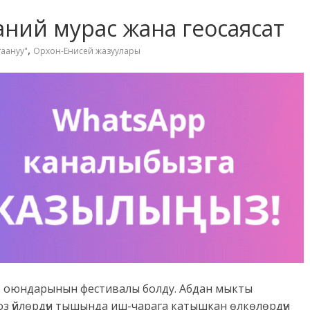
аний мурас жана геосаясат
,
таануу"
Орхон-Енисей жазуулары
т оюндарынын фестивалы болду. Абдан мыкты
оз үйлөрдүн тышында иш-чарага катышкан өлкөлөрдүн