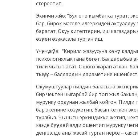
стереотип.
Экинчи жүйө: “Бул өтө кымбатка турат, э
бар, бирок маселе илгеркидей актуалдуу 
баратат. Окуу китептерин, иш кагаздары
өзүнөн өзү жасала турган иш.
Үчүнчү жүйө: “Кирилл жазуусуна көнүп калд
психологиялык гана бөгөт. Балдарыбыз анг
тили чыгып атат. Ошого жарап аткан бал
түшүнүк – балдардын дараметине ишенбест
Окумуштуулар пилдин баласына экспериме
бир чектен чыгарбай бир топ жыл бакка
мурунку ордунан жылбай койгон. Пилди т
бар экенине көзү жетип, басып кеткен эк
турабыз. Чыныгы эркиндикке жетип, чектө
кээде бүтүндөй элди ошентип мурунку чеги
деңгээлде аны жасай турган нерсе – саяси