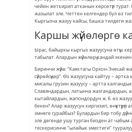
чейин жеткирип атканын көрсөтүп турат. 
жазылат эле. Четтен келгендер бул өз тил
Кыргызча жазуу кайсы, башка тилдеги жазу
Каршы жүйөлөргө к
Ырас, байыркы кыргыз жазуусуна өтүш ке
табылат. Алардын жүйөлөрү кандай экенин
Биринчи жүйө: “Каяктагы Орхон-Энесай жа
сүйрөйсүңөр”. Өз жазуусуна кайтуу – артка 
мисалы грузин жазуусу – артта калгандык
Славяндардын, латынча жазгандардын, а
кытайлардын, жапондордун ж. б. өз жазуу
бекен? Алар жазуусун киргизип, өнүктүрүп
эмнеге сурайбыз? Булардын бир тобу дүйн
эле дегенде ушу турган бизден ат чабым
тескерисинче “ылайык эместиги” тууралу