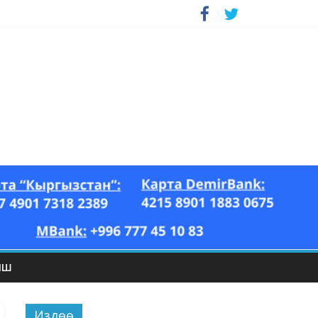
ЫШ
Издөө