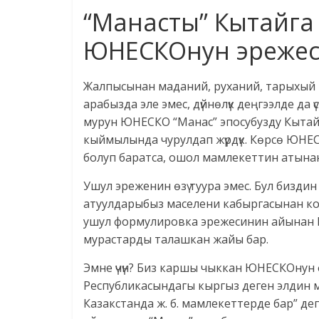
“Манасты” Кытайга
ЮНЕСКОнун эреже
Жалпысынан маданий, руханий, тарыхый му
арабызда эле эмес, дүйнөлүк деңгээлде да
мурун ЮНЕСКО “Манас” эпосубузду Кытай
кыймылында чурулдап жүрдүк. Көрсө ЮНЕ
болуп баратса, ошол мамлекеттин атынан
Ушул эреженин өзү туура эмес. Бул биздин
атуулдарыбыз маселени кабыргасынан кою
ушул формулировка эрежесинин айынан К
мурастарды талашкан жайы бар.
Эмне үчүн? Биз каршы чыккан ЮНЕСКОнун
Республикасындагы кыргыз деген элдин
Казакстанда ж. б. мамлекеттерде бар” де