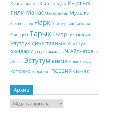
Кыргыз
Кыргыздар
Кыргыз даамы
тили
Манас
Музыка
Манасчылар
Нарк
Накыл кептер
О. Шакир
Салт
Санжыра
Тарых
Театр
Сын
Төкмө акын
Сүрөт
Тил
Улуттук дүйнө тааным
Улуттук
оюндар
Ч. Айтматов
Улуттук тамак-аш
Ш.
Эстутум
аңгеме
жомок
Дүйшеев
комуз
поэзия
сынак
котормо
маданият
Архив
Архив