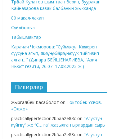
Төрөбай Кулатов шым таап берип, Зууракан
Кайназарова казак балбанын жыкканда
80 макал-лакап
Сүйлөбөс кыз
Табышмактар
Карачач Чокморова: “Сүймөнкул Көкөмерен
суусуна агып, өпкөсүнө, бөйрөгүнө суук тийгизип
алган…” (Динара БЕЙШЕНАЛИЕВА, “Азия
Ньюс” гезити, 26.07–17.08.2023-ж.)
Пикирлер
Жыргалбек Касаболот
on
Токтобек Үсөнов.
«Олжо»
practicallyperfection2b5aa2e83c
on
“Улуктун
күйгөнү” же “С… га” жазылган ырлардын сыры
practicallyperfection2b5aa2e83c
on
“Улуктун