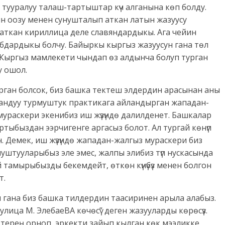
 тууралуу талаш-тартыштар күч алганына көп болду.
н оозу менен сунушталып аткан латын жазуусу
аткан кириллица деле славяндардыкы. Ага чейин
бдардыкы болчу. Байыркы кыргыз жазуусун гана төл
. Кыргыз мамлекети чындап өз алдынча болуп турган
у ошол.
урган болсок, биз башка тектеш элдердин арасынан аны
андуу турмуштук практикага айландырган жападан-
мураскери экенибиз иш жүзүндө далилденет. Башкалар
ртыбыздан ээрчигенге аргасыз болот. Ал тургай көнүп
. Демек, иш жүзүндө жападан-жалгыз мураскери биз
уштууларыбыз эле эмес, жалпы элибиз түп нускасында
 тамырыбызды бекемдейт, өткөн күнүбүз менен болгон
т.
н гана биз башка тилдердин таасиринен арыла алабыз.
лица М. ЭлебаеВА көчөсү” деген жазууларды көрөсүз.
а терең орноп, эркекти зайып кылган көк мээликке