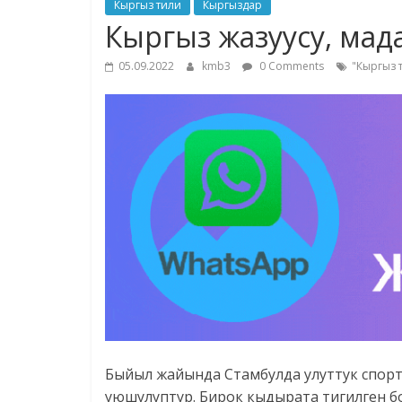
Кыргыз тили
Кыргыздар
Кыргыз жазуусу, мад
05.09.2022
kmb3
0 Comments
"Кыргыз 
Быйыл жайында Стамбулда улуттук спор
уюшулуптур. Бирок кыдырата тигилген б