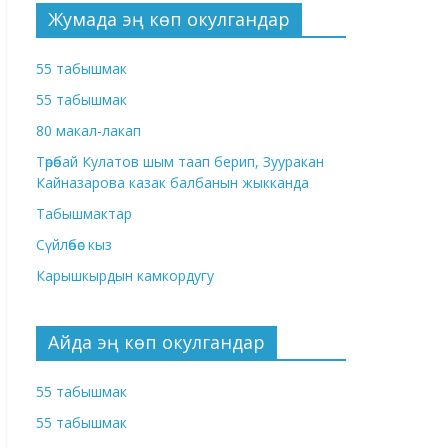
Жумада эң көп окулгандар
55 табышмак
55 табышмак
80 макал-лакап
Төрөбай Кулатов шым таап берип, Зууракан
Кайназарова казак балбанын жыкканда
Табышмактар
Сүйлөбөс кыз
Карышкырдын камкордугу
Айда эң көп окулгандар
55 табышмак
55 табышмак