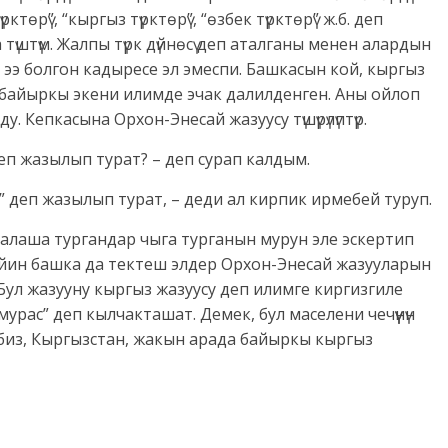
өрү”, “кыргыз түрктөрү”, “өзбек түрктөрү” ж.б. деп
түштүм. Жалпы түрк дүйнөсү деп аталганы менен алардын
 ээ болгон кадыресе эл эмеспи. Башкасын кой, кыргыз
а байыркы экени илимде эчак далилденген. Аны ойлоп
у. Кепкасына Орхон-Энесай жазуусу түшүрүлүптүр.
еп жазылып турат? – деп сурап калдым.
к” деп жазылып турат, – деди ал кирпик ирмебей туруп.
алаша тургандар чыга турганын мурун эле эскертип
чейин башка да тектеш элдер Орхон-Энесай жазууларын
Бул жазууну кыргыз жазуусу деп илимге киргизгиле
 мурас” деп кылчакташат. Демек, бул маселени чечүүнүн
 биз, Кыргызстан, жакын арада байыркы кыргыз