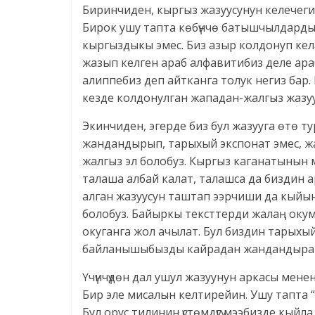
Биринчиден, кыргыз жазуусунун келечеги
Бирок ушу тапта көбүнчө батышчылдарды
кыргыздыкы эмес. Биз азыр колдонуп кел
жазып келген араб алфавитибиз деле ара
алиппебиз деп айтканга толук негиз бар
кезде колдонулган жападан-жалгыз жазу
Экинчиден, эгерде биз бул жазууга өтө т
жандандырып, тарыхый экспонат эмес, ж
жалгыз эл болобуз. Кыргыз каганатынын 
талаша албай калат, талашса да биздин а
алган жазуусун таштап ээрчиши да кыйын
болобуз. Байыркы тексттерди жалаң окум
окуганга жол ачылат. Бул биздин тарыхый
байланышыбызды кайрадан жандандыра
Үчүнчүдөн дал ушул жазуунун аркасы мене
Бир эле мисалын келтирейин. Ушу тапта “у
Бул орус тилинин үстөмдүгү мээбизде кыйл