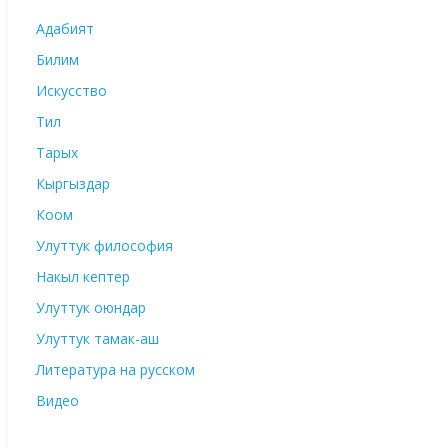
Адабият
Билим
Искусство
Тил
Тарых
Кыргыздар
Коом
Улуттук философия
Накыл кептер
Улуттук оюндар
Улуттук тамак-аш
Литература на русском
Видео