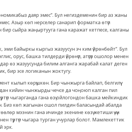
кономикабыз даяр эмес”. Бул негиздеменин бир аз жаны
эмес. Азыр көп нерселер санарип форматка өтүп
н бир сыйра жаңыртууга гана каражат кетпесе, калганы
ык, эми байыркы кыргыз жазуусун эч ким үйрөнбөйт”. Бул
лис, орус, башка тилдерди үйрөнүп, атүгүл ошолор менен
дар өз жазуусунда билим алганга жарабай калат деген
ик, бир эсе логиканын жоктугу.
нт кылып көрүшкөн. Бир чынжырга байлап, белгилүү
ндан кийин чынжырды чечсе да чоңоюп калган пил
үртүп чыгарганда гана өзү ойлогондон башка мейкиндик
ен. Биз көп жагынан ошол пилдин баласындай абалда
өлөр мээнин гана ичинде экенине көзү жетиши үчүн
нен түртүп чыгара турган учурлар болот. Мамлекеттик
й эрк.