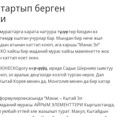
 тартып берген
си
растарга карата натуура түшүнүктөр биздин өз
 үстөмдүк кылган учурлар бар. Мындан бир нече жыл
дын атынан каттап коюп, ага каршы “Манас Эл”
СКО кайсы бир маданий мурас кайсы мамлекетте жок
 каттап коет экен.
 ЮНЕСКОдогу өкүлчүлүгүбүз, ириде Садык Шернияз сыяктуу
п, эл аралык деңгээлде козгой турган нерсе. Дал
ытай Корея менен да, Монголия менен да бир катар
 формулировкасында “Манас – Кытай Эл
 маданий мурасы. АЙРЫМ ЭЛЕМЕНТТЕРИ Кыргызстанда,
п уялбай-этпей эле жазылып турат. Макул, Кытайдын