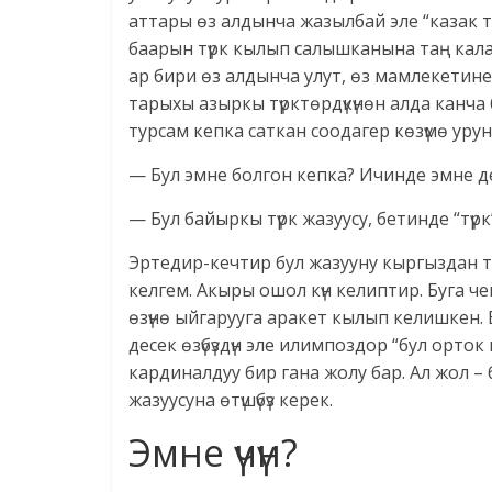
аттары өз алдынча жазылбай эле “казак түркт
баарын түрк кылып салышканына таң кала 
ар бири өз алдынча улут, өз мамлекетине
тарыхы азыркы түрктөрдүкүнөн алда канч
турсам кепка саткан соодагер көзүмө урунд
— Бул эмне болгон кепка? Ичинде эмне д
— Бул байыркы түрк жазуусу, бетинде “түр
Эртедир-кечтир бул жазууну кыргыздан т
келгем. Акыры ошол күн келиптир. Буга 
өзүнө ыйгарууга аракет кылып келишкен. 
десек өзүбүздүн эле илимпоздор “бул орток
кардиналдуу бир гана жолу бар. Ал жол –
жазуусуна өтүшүбүз керек.
Эмне үчүн?