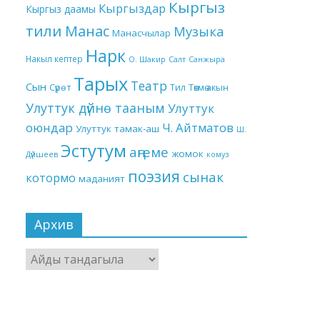
Кыргыз
Кыргыздар
Кыргыз даамы
тили
Манас
Музыка
Манасчылар
Нарк
Накыл кептер
О. Шакир
Салт
Санжыра
Тарых
Театр
Сын
Төкмө акын
Сүрөт
Тил
Улуттук дүйнө тааным
Улуттук
оюндар
Ч. Айтматов
Улуттук тамак-аш
Ш.
Эстутум
аңгеме
жомок
Дүйшеев
комуз
поэзия
сынак
котормо
маданият
Архив
Архив