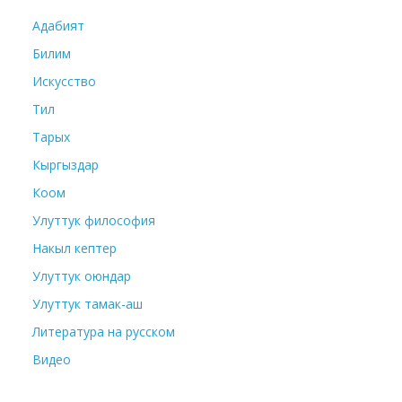
Адабият
Билим
Искусство
Тил
Тарых
Кыргыздар
Коом
Улуттук философия
Накыл кептер
Улуттук оюндар
Улуттук тамак-аш
Литература на русском
Видео