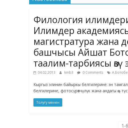
Филология илимдери
Илимдер академиясы
магистратура жана д
башчысы Айшат Бото
таалим-тарбиясы өзү 
04.02.2013
kmb3
0 Comments
А.Ботобе
Кыргыз элинин байыркы белгилерине: эн тамгал
белгилерине, фотосүрөтчүлүк жана андагы өң-тү
Толугу менен
1-