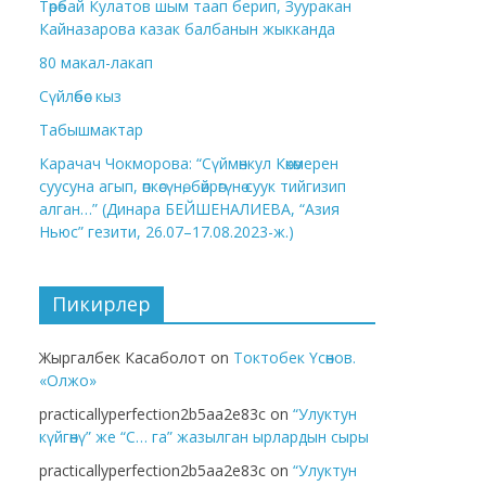
Төрөбай Кулатов шым таап берип, Зууракан
Кайназарова казак балбанын жыкканда
80 макал-лакап
Сүйлөбөс кыз
Табышмактар
Карачач Чокморова: “Сүймөнкул Көкөмерен
суусуна агып, өпкөсүнө, бөйрөгүнө суук тийгизип
алган…” (Динара БЕЙШЕНАЛИЕВА, “Азия
Ньюс” гезити, 26.07–17.08.2023-ж.)
Пикирлер
Жыргалбек Касаболот
on
Токтобек Үсөнов.
«Олжо»
practicallyperfection2b5aa2e83c
on
“Улуктун
күйгөнү” же “С… га” жазылган ырлардын сыры
practicallyperfection2b5aa2e83c
on
“Улуктун