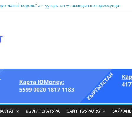
оглазый король” аттуу ыры он үч акындын котормосунда
ЛАКТАР
KG ЛИТЕРАТУРА
САЙТ ТУУРАЛУУ
БАЙЛАН