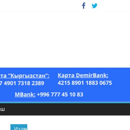
ЫШ
Издөө