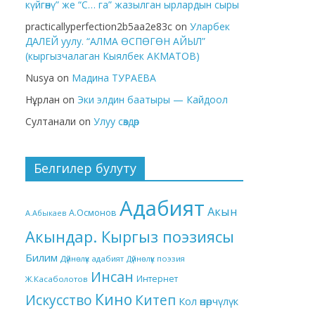
күйгөнү” же “С… га” жазылган ырлардын сыры
practicallyperfection2b5aa2e83c
on
Уларбек
ДАЛЕЙ уулу. “АЛМА ӨСПӨГӨН АЙЫЛ”
(кыргызчалаган Кыялбек АКМАТОВ)
Nusya
on
Мадина ТУРАЕВА
Нұрлан
on
Эки элдин баатыры — Кайдоол
Султанали
on
Улуу сөздөр
Белгилер булуту
Адабият
Акын
А.Осмонов
А.Абыкаев
Акындар. Кыргыз поэзиясы
Билим
Дүйнөлүк адабият
Дүйнөлүк поэзия
Инсан
Интернет
Ж.Касаболотов
Кино
Китеп
Искусство
Кол өнөрчүлүк