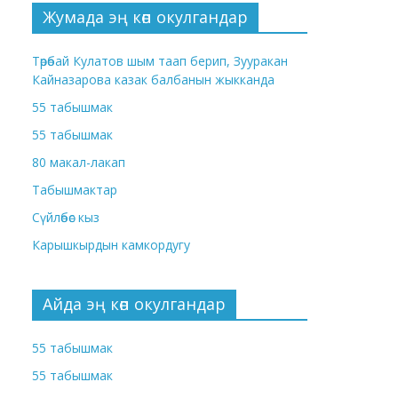
Жумада эң көп окулгандар
Төрөбай Кулатов шым таап берип, Зууракан
Кайназарова казак балбанын жыкканда
55 табышмак
55 табышмак
80 макал-лакап
Табышмактар
Сүйлөбөс кыз
Карышкырдын камкордугу
Айда эң көп окулгандар
55 табышмак
55 табышмак