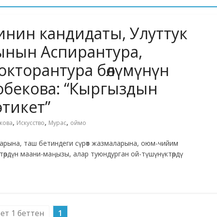
нин кандидаты, Улуттук
нын Аспирантура,
окторантура бөлүмүнүн
бекова: “Кыргыздын
этикет”
,
,
,
кова
Искусство
Мурас
оймо
арына, таш бетиндеги сүрөт жазмаларына, оюм-чийим
стөрдүн маани-маңызы, алар туюндурган ой-түшүнүктөрдү
бет 1 беттен
1