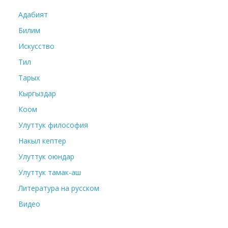
Адабият
Билим
Искусство
Тил
Тарых
Кыргыздар
Коом
Улуттук философия
Накыл кептер
Улуттук оюндар
Улуттук тамак-аш
Литература на русском
Видео