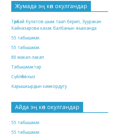
Жумада эң көп окулгандар
Төрөбай Кулатов шым таап берип, Зууракан
Кайназарова казак балбанын жыкканда
55 табышмак
55 табышмак
80 макал-лакап
Табышмактар
Сүйлөбөс кыз
Карышкырдын камкордугу
Айда эң көп окулгандар
55 табышмак
55 табышмак