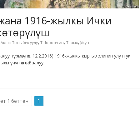
 жана 1916-жылкы Ички
 көтөрүлүш
,
,
,
,
Актан Тыныбек уулу
Т.Чоротегин
Тарых
Үркүн
алуу түрмөгүнөн. 12.2.2016) 1916-жылкы кыргыз элинин улуттук
хы үчүн өзгөчө баалуу
бет 1 беттен
1