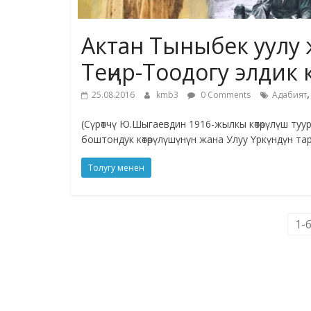
Актан Тыныбек уулу
Теңир-Тоодогу элдик
25.08.2016
kmb3
0 Comments
Адабият
(Сүрөтчү Ю.Шыгаевдин 1916-жылкы көтөрүлүш туур
боштондук көтөрүлүшүнүн жана Улуу Үркүндүн тары
Толугу менен
1-