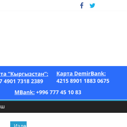
ЫШ
Издөө