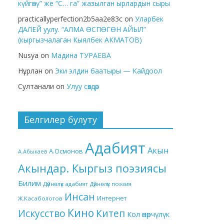
күйгөнү” же “С… га” жазылган ырлардын сыры
practicallyperfection2b5aa2e83c
on
Уларбек
ДАЛЕЙ уулу. “АЛМА ӨСПӨГӨН АЙЫЛ”
(кыргызчалаган Кыялбек АКМАТОВ)
Nusya
on
Мадина ТУРАЕВА
Нұрлан
on
Эки элдин баатыры — Кайдоол
Султанали
on
Улуу сөздөр
Белгилер булуту
Адабият
Акын
А.Осмонов
А.Абыкаев
Акындар. Кыргыз поэзиясы
Билим
Дүйнөлүк адабият
Дүйнөлүк поэзия
Инсан
Интернет
Ж.Касаболотов
Кино
Китеп
Искусство
Кол өнөрчүлүк