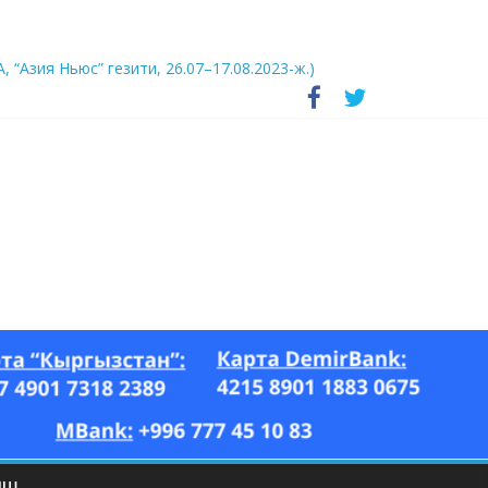
А, “Азия Ньюс” гезити, 26.07–17.08.2023-ж.)
ЫШ