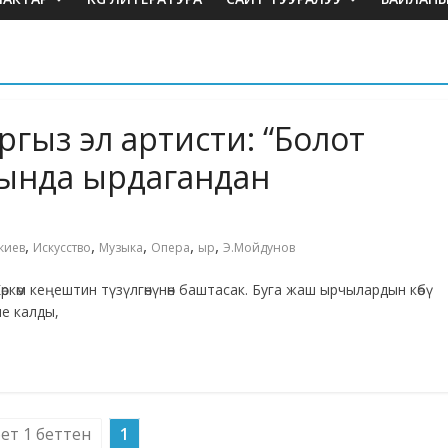
гыз эл артисти: “Болот
ында ырдагандан
,
,
,
,
,
киев
Искусство
Музыка
Опера
ыр
Э.Мойдунов
көм кеңештин түзүлгөнүнөн баштасак. Буга жаш ырчылардын көбү
е калды,
бет 1 беттен
1