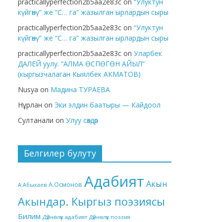
practicallyperfection2b5aa2e83c
on
“Улуктун
күйгөнү” же “С… га” жазылган ырлардын сыры
practicallyperfection2b5aa2e83c
on
“Улуктун
күйгөнү” же “С… га” жазылган ырлардын сыры
practicallyperfection2b5aa2e83c
on
Уларбек
ДАЛЕЙ уулу. “АЛМА ӨСПӨГӨН АЙЫЛ”
(кыргызчалаган Кыялбек АКМАТОВ)
Nusya
on
Мадина ТУРАЕВА
Нұрлан
on
Эки элдин баатыры — Кайдоол
Султанали
on
Улуу сөздөр
Белгилер булуту
Адабият
Акын
А.Осмонов
А.Абыкаев
Акындар. Кыргыз поэзиясы
Билим
Дүйнөлүк адабият
Дүйнөлүк поэзия