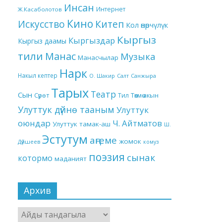
Инсан
Интернет
Ж.Касаболотов
Кино
Китеп
Искусство
Кол өнөрчүлүк
Кыргыз
Кыргыздар
Кыргыз даамы
тили
Манас
Музыка
Манасчылар
Нарк
Накыл кептер
О. Шакир
Салт
Санжыра
Тарых
Театр
Сын
Төкмө акын
Сүрөт
Тил
Улуттук дүйнө тааным
Улуттук
оюндар
Ч. Айтматов
Улуттук тамак-аш
Ш.
Эстутум
аңгеме
жомок
Дүйшеев
комуз
поэзия
сынак
котормо
маданият
Архив
Архив