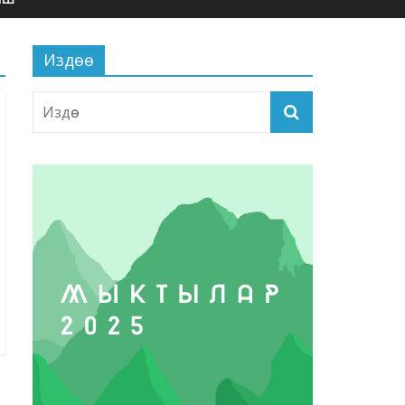
Издөө