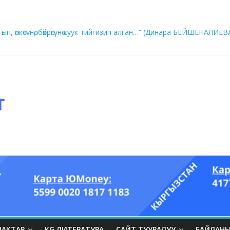
ып, өпкөсүнө, бөйрөгүнө суук тийгизип алган…” (Динара БЕЙШЕНАЛИЕВ
ры он үч акындын котормосунда
ЛАКТАР
KG ЛИТЕРАТУРА
САЙТ ТУУРАЛУУ
БАЙЛАН