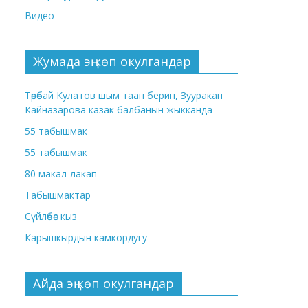
Видео
Жумада эң көп окулгандар
Төрөбай Кулатов шым таап берип, Зууракан
Кайназарова казак балбанын жыкканда
55 табышмак
55 табышмак
80 макал-лакап
Табышмактар
Сүйлөбөс кыз
Карышкырдын камкордугу
Айда эң көп окулгандар