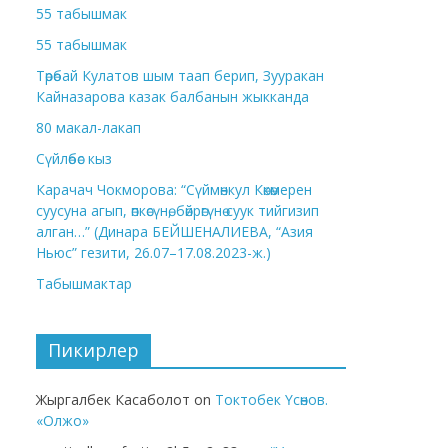
55 табышмак
55 табышмак
Төрөбай Кулатов шым таап берип, Зууракан
Кайназарова казак балбанын жыкканда
80 макал-лакап
Сүйлөбөс кыз
Карачач Чокморова: “Сүймөнкул Көкөмерен
суусуна агып, өпкөсүнө, бөйрөгүнө суук тийгизип
алган…” (Динара БЕЙШЕНАЛИЕВА, “Азия
Ньюс” гезити, 26.07–17.08.2023-ж.)
Табышмактар
Пикирлер
Жыргалбек Касаболот
on
Токтобек Үсөнов.
«Олжо»