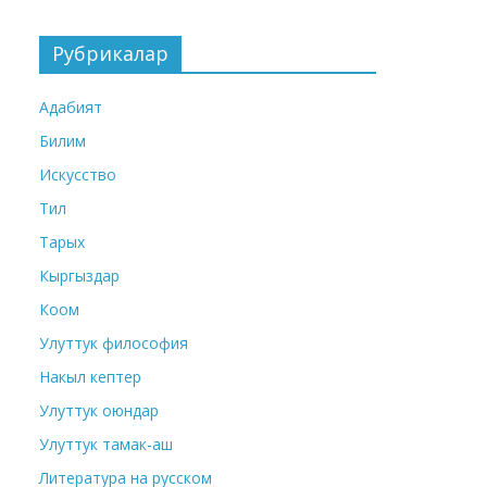
Рубрикалар
Адабият
Билим
Искусство
Тил
Тарых
Кыргыздар
Коом
Улуттук философия
Накыл кептер
Улуттук оюндар
Улуттук тамак-аш
Литература на русском