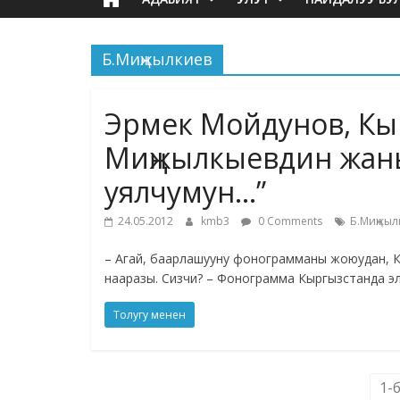
Б.Миңжылкиев
Эрмек Мойдунов, Кыр
Миңжылкыевдин жан
уялчумун…”
24.05.2012
kmb3
0 Comments
Б.Миңжыл
– Агай, баарлашууну фонограмманы жоюудан, Көр
нааразы. Сизчи? – Фонограмма Кыргызстанда эл
Толугу менен
1-