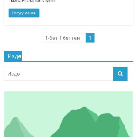
төкмө ырчыларыбыздын
Толугу менен
1-бет 1 беттен
1
Издөө