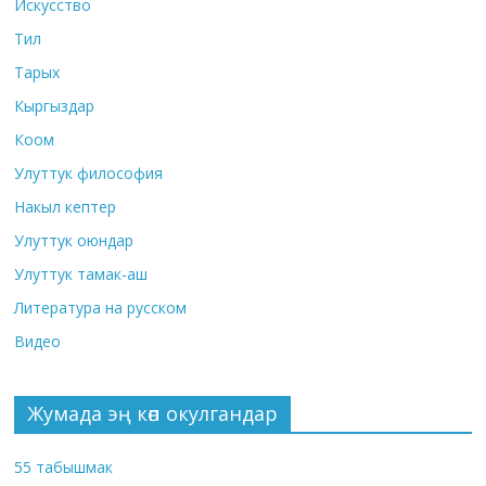
Искусство
Тил
Тарых
Кыргыздар
Коом
Улуттук философия
Накыл кептер
Улуттук оюндар
Улуттук тамак-аш
Литература на русском
Видео
Жумада эң көп окулгандар
55 табышмак