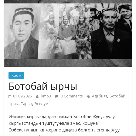
жана
адабияты
Коом
Ботобай ырчы
,
01.09.2025
kmb3
0 Comments
Адабият
Ботобай
,
,
ырчы
Тарых
Эстутум
Ичкилик кыргыздардан чыккан Ботобай Жунус уулу —
Кыргызстандын түштүгүнө эле эмес, кошуна
Өзбекстандын көп жерине даңаза болгон легендарлуу