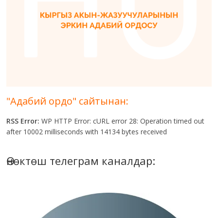
"Адабий ордо" сайтынан:
RSS Error:
WP HTTP Error: cURL error 28: Operation timed out
after 10002 milliseconds with 14134 bytes received
Өнөктөш телеграм каналдар: