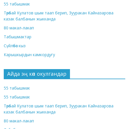
55 табышмак
Төрөбай Кулатов шым таап берип, Зууракан Кайназарова
казак балбанын жыкканда
80 макал-лакап
Табышмактар
Сүйлөбөс кыз
Карышкырдын камкордугу
Айда эң көп окулгандар
55 табышмак
55 табышмак
Төрөбай Кулатов шым таап берип, Зууракан Кайназарова
казак балбанын жыкканда
80 макал-лакап