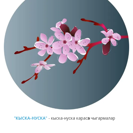
"КЫСКА-НУСКА"
- кыска-нуска карасөз чыгармалар