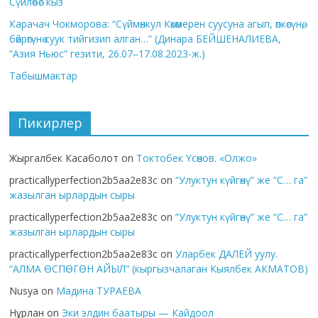
Сүйлөбөс кыз
Карачач Чокморова: “Сүймөнкул Көкөмерен суусуна агып, өпкөсүнө,
бөйрөгүнө суук тийгизип алган…” (Динара БЕЙШЕНАЛИЕВА,
“Азия Ньюс” гезити, 26.07–17.08.2023-ж.)
Табышмактар
Пикирлер
Жыргалбек Касаболот
on
Токтобек Үсөнов. «Олжо»
practicallyperfection2b5aa2e83c
on
“Улуктун күйгөнү” же “С… га”
жазылган ырлардын сыры
practicallyperfection2b5aa2e83c
on
“Улуктун күйгөнү” же “С… га”
жазылган ырлардын сыры
practicallyperfection2b5aa2e83c
on
Уларбек ДАЛЕЙ уулу.
“АЛМА ӨСПӨГӨН АЙЫЛ” (кыргызчалаган Кыялбек АКМАТОВ)
Nusya
on
Мадина ТУРАЕВА
Нұрлан
on
Эки элдин баатыры — Кайдоол