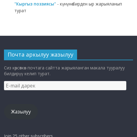
"Кыргыз поэзиясы"
- күнүнө бирден ыр жарыяланып
турат
Почта аркылуу жазылуу
Сиз көрсөткөн почтага сайтта жарыяланган макала тууралуу
билдирүү келип турат.
E-
mail
дарек
Жазылуу
Join 25 other subscribers