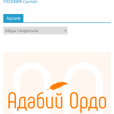
поэзия
сынак
Архив
Архив