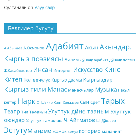
Султанали
on
Улуу сөздөр
Белгилер булуту
Адабият
Акындар.
Акын
А.Осмонов
А.Абыкаев
Кыргыз поэзиясы
Билим
Дүйнөлүк адабият
Дүйнөлүк поэзия
Кино
Инсан
Искусство
Интернет
Ж.Касаболотов
Китеп
Кыргыздар
Кол өнөрчүлүк
Кыргыз даамы
Кыргыз тили
Манас
Музыка
Манасчылар
Накыл
Тарых
Нарк
Сын
кептер
Сүрөт
О. Шакир
Салт
Санжыра
Театр
Улуттук дүйнө тааным
Улуттук
Төкмө акын
Тил
оюндар
Ч. Айтматов
Улуттук тамак-аш
Ш. Дүйшеев
Эстутум
аңгеме
котормо
жомок
маданият
комуз