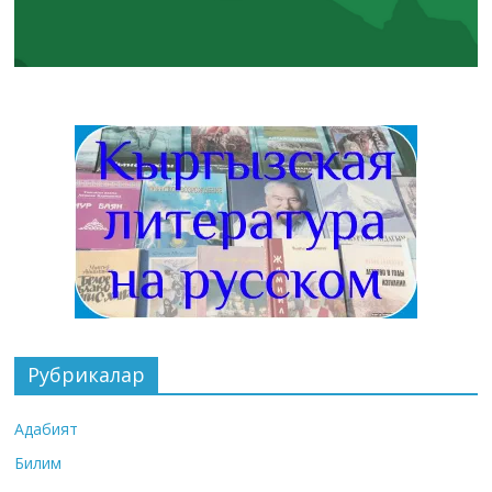
Рубрикалар
Адабият
Билим