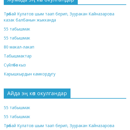
Төрөбай Кулатов шым таап берип, Зууракан Кайназарова
казак балбанын жыкканда
55 табышмак
55 табышмак
80 макал-лакап
Табышмактар
Сүйлөбөс кыз
Карышкырдын камкордугу
Айда эң көп окулгандар
55 табышмак
55 табышмак
Төрөбай Кулатов шым таап берип, Зууракан Кайназарова