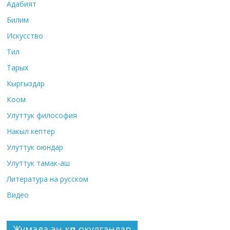
Адабият
Билим
Искусство
Тил
Тарых
Кыргыздар
Коом
Улуттук философия
Накыл кептер
Улуттук оюндар
Улуттук тамак-аш
Литература на русском
Видео
Жумада эң көп окулгандар