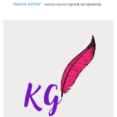
"КЫСКА-НУСКА"
- кыска-нуска карасөз чыгармалар