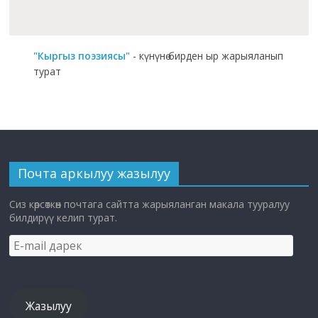
"Кыргыз поэзиясы"
- күнүнө бирден ыр жарыяланып
турат
Почта аркылуу жазылуу
Сиз көрсөткөн почтага сайтта жарыяланган макала тууралуу
билдирүү келип турат.
E-
mail
дарек
Жазылуу