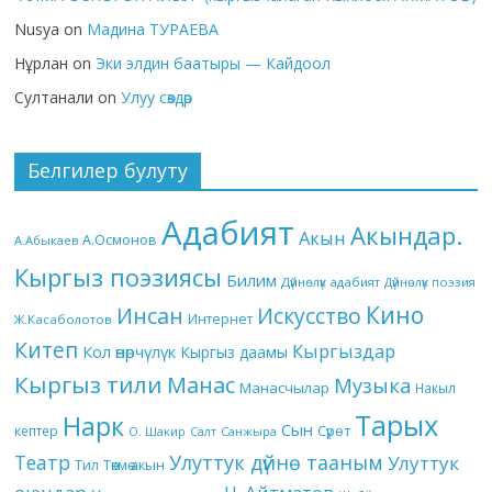
Nusya
on
Мадина ТУРАЕВА
Нұрлан
on
Эки элдин баатыры — Кайдоол
Султанали
on
Улуу сөздөр
Белгилер булуту
Адабият
Акындар.
Акын
А.Осмонов
А.Абыкаев
Кыргыз поэзиясы
Билим
Дүйнөлүк адабият
Дүйнөлүк поэзия
Кино
Инсан
Искусство
Интернет
Ж.Касаболотов
Китеп
Кыргыздар
Кол өнөрчүлүк
Кыргыз даамы
Кыргыз тили
Манас
Музыка
Манасчылар
Накыл
Тарых
Нарк
Сын
кептер
Сүрөт
О. Шакир
Салт
Санжыра
Театр
Улуттук дүйнө тааным
Улуттук
Төкмө акын
Тил