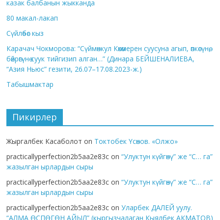
казак балбанын жыкканда
80 макал-лакап
Сүйлөбөс кыз
Карачач Чокморова: “Сүймөнкул Көкөмерен суусуна агып, өпкөсүнө,
бөйрөгүнө суук тийгизип алган…” (Динара БЕЙШЕНАЛИЕВА,
“Азия Ньюс” гезити, 26.07–17.08.2023-ж.)
Табышмактар
Пикирлер
Жыргалбек Касаболот
on
Токтобек Үсөнов. «Олжо»
practicallyperfection2b5aa2e83c
on
“Улуктун күйгөнү” же “С… га”
жазылган ырлардын сыры
practicallyperfection2b5aa2e83c
on
“Улуктун күйгөнү” же “С… га”
жазылган ырлардын сыры
practicallyperfection2b5aa2e83c
on
Уларбек ДАЛЕЙ уулу.
“АЛМА ӨСПӨГӨН АЙЫЛ” (кыргызчалаган Кыялбек АКМАТОВ)