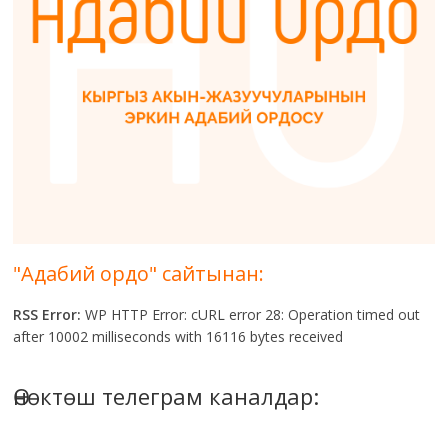
"Адабий ордо" сайтынан:
RSS Error:
WP HTTP Error: cURL error 28: Operation timed out
after 10002 milliseconds with 16116 bytes received
Өнөктөш телеграм каналдар: