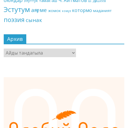
оюндар
Ч. Айтматов
Улуттук тамак-аш
Ш. Дүйшеев
Эстутум
аңгеме
котормо
жомок
маданият
комуз
поэзия
сынак
Архив
Архив