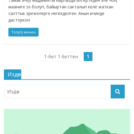
Тамак ичүү маданияты кыргызда илгертеден эле чоң
мааниге ээ болуп, байыртан сакталып келе жаткан
салттык эрежелерге негизделген. Анын ичинде
дасторкон
Толугу менен
1-бет 1 беттен
1
Издөө