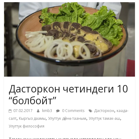
маданияты
жана
адабияты
Дасторкон четиндеги 10
“болбойт”
,
07.02.2017
kmb3
0 Comments
Дасторкон
каада-
,
,
,
,
салт
Кыргыз даамы
Улуттук дүйнө тааным
Улуттук тамак-аш
Улуттук философия