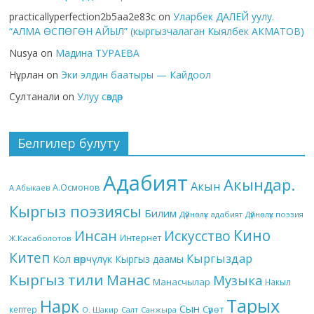
practicallyperfection2b5aa2e83c
on
Уларбек ДАЛЕЙ уулу.
“АЛМА ӨСПӨГӨН АЙЫЛ” (кыргызчалаган Кыялбек АКМАТОВ)
Nusya
on
Мадина ТУРАЕВА
Нұрлан
on
Эки элдин баатыры — Кайдоол
Султанали
on
Улуу сөздөр
Белгилер булуту
Адабият
Акындар.
Акын
А.Осмонов
А.Абыкаев
Кыргыз поэзиясы
Билим
Дүйнөлүк адабият
Дүйнөлүк поэзия
Кино
Инсан
Искусство
Интернет
Ж.Касаболотов
Китеп
Кыргыздар
Кол өнөрчүлүк
Кыргыз даамы
Кыргыз тили
Манас
Музыка
Манасчылар
Накыл
Тарых
Нарк
Сын
кептер
Сүрөт
О. Шакир
Салт
Санжыра