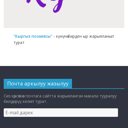
"Кыргыз поэзиясы"
- күнүнө бирден ыр жарыяланып
турат
Почта аркылуу жазылуу
Сиз көрсөткөн почтага сайтта жарыяланган макала тууралуу
билдирүү келип турат.
E-
mail
дарек