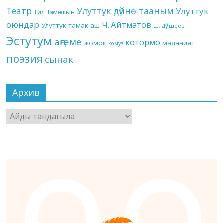
Театр
Улуттук дүйнө тааным
Улуттук
Төкмө акын
Тил
оюндар
Ч. Айтматов
Улуттук тамак-аш
Ш. Дүйшеев
Эстутум
аңгеме
котормо
жомок
маданият
комуз
поэзия
сынак
Архив
Архив