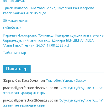
55 табышмак
Төрөбай Кулатов шым таап берип, Зууракан Кайназарова
казак балбанын жыкканда
80 макал-лакап
Сүйлөбөс кыз
Карачач Чокморова: “Сүймөнкул Көкөмерен суусуна агып, өпкөсүнө,
бөйрөгүнө суук тийгизип алган…” (Динара БЕЙШЕНАЛИЕВА,
“Азия Ньюс” гезити, 26.07–17.08.2023-ж.)
Табышмактар
Пикирлер
Жыргалбек Касаболот
on
Токтобек Үсөнов. «Олжо»
practicallyperfection2b5aa2e83c
on
“Улуктун күйгөнү” же “С… га”
жазылган ырлардын сыры
practicallyperfection2b5aa2e83c
on
“Улуктун күйгөнү” же “С… га”
жазылган ырлардын сыры