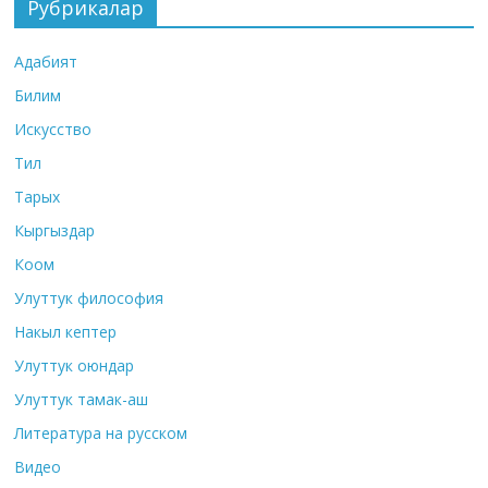
Рубрикалар
Адабият
Билим
Искусство
Тил
Тарых
Кыргыздар
Коом
Улуттук философия
Накыл кептер
Улуттук оюндар
Улуттук тамак-аш
Литература на русском
Видео