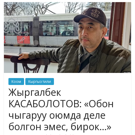
маданияты
жана
адабияты
Коом
Кыргыз тили
Жыргалбек
КАСАБОЛОТОВ: «Обон
чыгаруу оюмда деле
болгон эмес, бирок…»