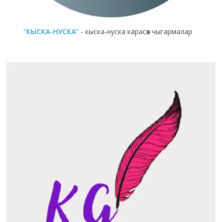
"КЫСКА-НУСКА"
- кыска-нуска карасөз чыгармалар