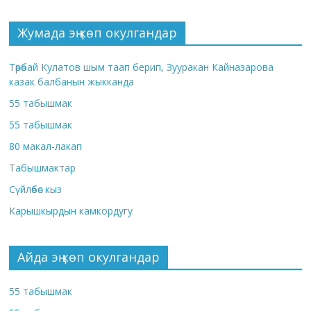
Жумада эң көп окулгандар
Төрөбай Кулатов шым таап берип, Зууракан Кайназарова
казак балбанын жыкканда
55 табышмак
55 табышмак
80 макал-лакап
Табышмактар
Сүйлөбөс кыз
Карышкырдын камкордугу
Айда эң көп окулгандар
55 табышмак