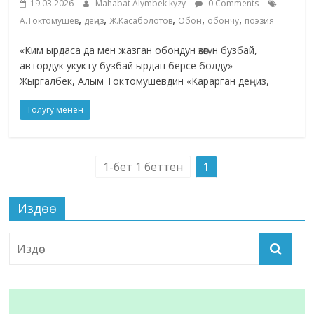
19.03.2026
Mahabat Alymbek kyzy
0 Comments
,
,
,
,
,
А.Токтомушев
деңиз
Ж.Касаболотов
Обон
обончу
поэзия
«Ким ырдаса да мен жазган обондун өзөгүн бузбай,
автордук укукту бузбай ырдап берсе болду» –
Жыргалбек, Алым Токтомушевдин «Карарган деңиз,
Толугу менен
1-бет 1 беттен
1
Издөө