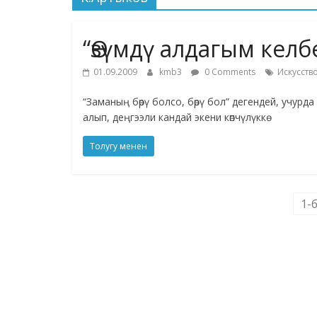
“Өзүмдү алдагым келб
01.09.2009
kmb3
0 Comments
Искусств
“Заманың бөрү болсо, бөрү бол” дегендей, учурд
алып, деңгээли кандай экени көпчүлүккө
Толугу менен
1-