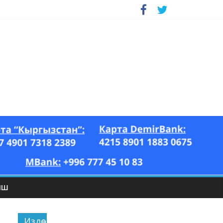
ЫШ
Издөө