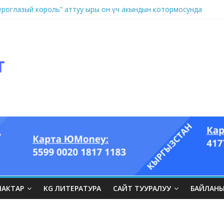
оглазый король” аттуу ыры он үч акындын котормосунда
ЛАКТАР
KG ЛИТЕРАТУРА
САЙТ ТУУРАЛУУ
БАЙЛАН