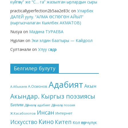
күйгөнү” же “С… га” жазылган ырлардын сыры
practicallyperfection2b5aa2e83c
on
Уларбек
ДАЛЕЙ уулу. “АЛМА ӨСПӨГӨН АЙЫЛ”
(кыргызчалаган Кыялбек АКМАТОВ)
Nusya
on
Мадина ТУРАЕВА
Нұрлан
on
Эки элдин баатыры — Кайдоол
Султанали
on
Улуу сөздөр
Белгилер булуту
Адабият
Акын
А.Осмонов
А.Абыкаев
Акындар. Кыргыз поэзиясы
Билим
Дүйнөлүк адабият
Дүйнөлүк поэзия
Инсан
Интернет
Ж.Касаболотов
Кино
Китеп
Искусство
Кол өнөрчүлүк