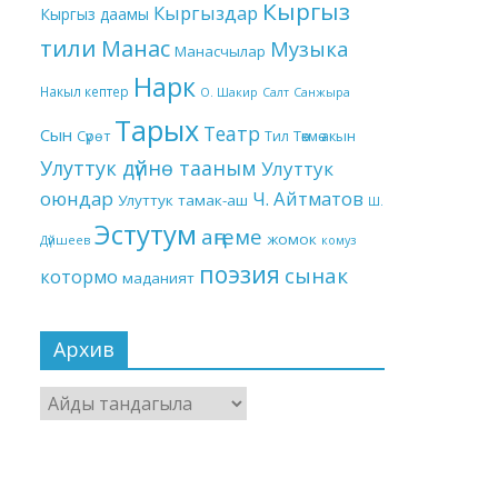
Кыргыз
Кыргыздар
Кыргыз даамы
тили
Манас
Музыка
Манасчылар
Нарк
Накыл кептер
О. Шакир
Салт
Санжыра
Тарых
Театр
Сын
Төкмө акын
Сүрөт
Тил
Улуттук дүйнө тааным
Улуттук
оюндар
Ч. Айтматов
Улуттук тамак-аш
Ш.
Эстутум
аңгеме
жомок
Дүйшеев
комуз
поэзия
сынак
котормо
маданият
Архив
Архив