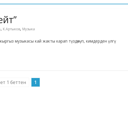
ейт”
,
,
о
К.Артыков
Музыка
а кыргыз музыкасы кай жакты карап түздөнүп, кимдерден үлгү
бет 1 беттен
1