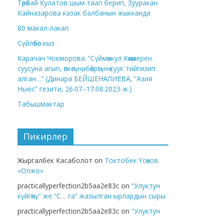
Төрөбай Кулатов шым таап берип, Зууракан
Кайназарова казак балбанын жыкканда
80 макал-лакап
Сүйлөбөс кыз
Карачач Чокморова: “Сүймөнкул Көкөмерен
суусуна агып, өпкөсүнө, бөйрөгүнө суук тийгизип
алган…” (Динара БЕЙШЕНАЛИЕВА, “Азия
Ньюс” гезити, 26.07–17.08.2023-ж.)
Табышмактар
Пикирлер
Жыргалбек Касаболот
on
Токтобек Үсөнов.
«Олжо»
practicallyperfection2b5aa2e83c
on
“Улуктун
күйгөнү” же “С… га” жазылган ырлардын сыры
practicallyperfection2b5aa2e83c
on
“Улуктун