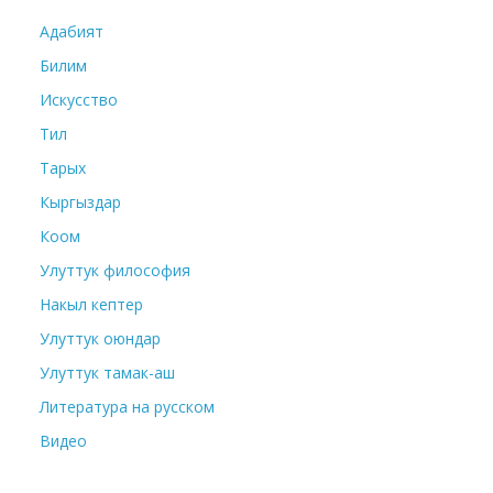
Адабият
Билим
Искусство
Тил
Тарых
Кыргыздар
Коом
Улуттук философия
Накыл кептер
Улуттук оюндар
Улуттук тамак-аш
Литература на русском
Видео