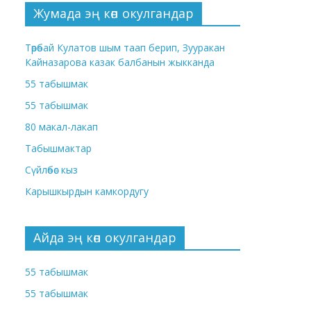
Жумада эң көп окулгандар
Төрөбай Кулатов шым таап берип, Зууракан
Кайназарова казак балбанын жыкканда
55 табышмак
55 табышмак
80 макал-лакап
Табышмактар
Сүйлөбөс кыз
Карышкырдын камкордугу
Айда эң көп окулгандар
55 табышмак
55 табышмак