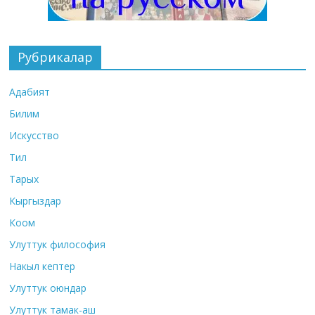
Рубрикалар
Адабият
Билим
Искусство
Тил
Тарых
Кыргыздар
Коом
Улуттук философия
Накыл кептер
Улуттук оюндар
Улуттук тамак-аш