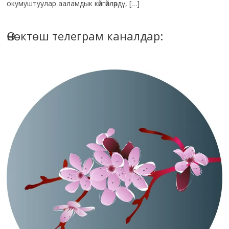
окумуштуулар ааламдык көйгөйлөрдү, […]
Өнөктөш телеграм каналдар: