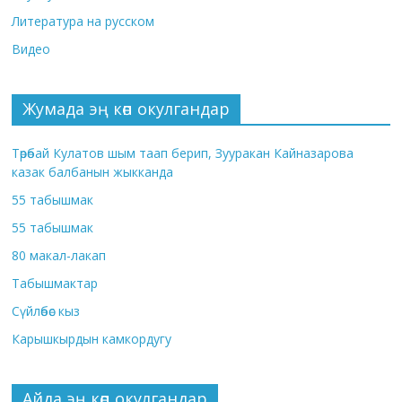
Литература на русском
Видео
Жумада эң көп окулгандар
Төрөбай Кулатов шым таап берип, Зууракан Кайназарова
казак балбанын жыкканда
55 табышмак
55 табышмак
80 макал-лакап
Табышмактар
Сүйлөбөс кыз
Карышкырдын камкордугу
Айда эң көп окулгандар