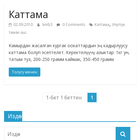
маданияты
Каттама
жана
адабияты
,
02.09.2010
kmb3
0 Comments
Каттама
Улуттук
тамак-аш
Камырдан жасалган кургак оокаттардын эң кадырлуусу
каттама болуп эсептелет. Керектелүүчү азыктар: 1кг ун,
татым туз, 200-250 грамм каймак, 350-450 грамм
Толугу менен
1-бет 1 беттен
1
Издөө