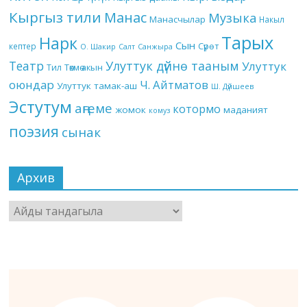
Кыргыз тили
Манас
Музыка
Манасчылар
Накыл
Тарых
Нарк
Сын
кептер
Сүрөт
О. Шакир
Салт
Санжыра
Театр
Улуттук дүйнө тааным
Улуттук
Төкмө акын
Тил
оюндар
Ч. Айтматов
Улуттук тамак-аш
Ш. Дүйшеев
Эстутум
аңгеме
котормо
жомок
маданият
комуз
поэзия
сынак
Архив
Архив