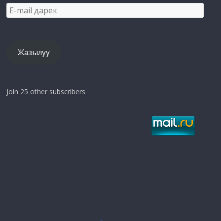
E-
mail
дарек
Жазылуу
Join 25 other subscribers