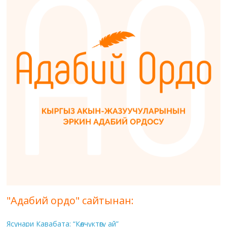
"Адабий ордо" сайтынан:
Ясунари Кавабата: “Көлчүктөгү ай”