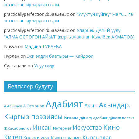
жазылган ырлардын сыры
practicallyperfection2b5aa2e83c
on
“Улуктун күйгөнү” же “С… га”
жазылган ырлардын сыры
practicallyperfection2b5aa2e83c
on
Уларбек ДАЛЕЙ уулу.
“АЛМА ӨСПӨГӨН АЙЫЛ” (кыргызчалаган Кыялбек АКМАТОВ)
Nusya
on
Мадина ТУРАЕВА
Нұрлан
on
Эки элдин баатыры — Кайдоол
Султанали
on
Улуу сөздөр
Белгилер булуту
Адабият
Акындар.
Акын
А.Осмонов
А.Абыкаев
Кыргыз поэзиясы
Билим
Дүйнөлүк адабият
Дүйнөлүк поэзия
Кино
Инсан
Искусство
Интернет
Ж.Касаболотов
Китеп
Кыргыздар
Кол өнөрчүлүк
Кыргыз даамы