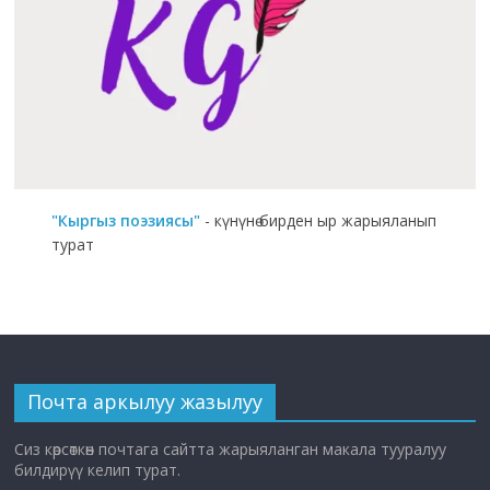
"Кыргыз поэзиясы"
- күнүнө бирден ыр жарыяланып
турат
Почта аркылуу жазылуу
Сиз көрсөткөн почтага сайтта жарыяланган макала тууралуу
билдирүү келип турат.