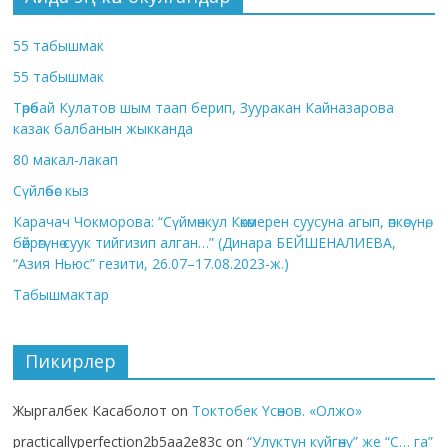
55 табышмак
55 табышмак
Төрөбай Кулатов шым таап берип, Зууракан Кайназарова
казак балбанын жыкканда
80 макал-лакап
Сүйлөбөс кыз
Карачач Чокморова: “Сүймөнкул Көкөмерен суусуна агып, өпкөсүнө,
бөйрөгүнө суук тийгизип алган…” (Динара БЕЙШЕНАЛИЕВА,
“Азия Ньюс” гезити, 26.07–17.08.2023-ж.)
Табышмактар
Пикирлер
Жыргалбек Касаболот
on
Токтобек Үсөнов. «Олжо»
practicallyperfection2b5aa2e83c
on
“Улуктун күйгөнү” же “С… га”