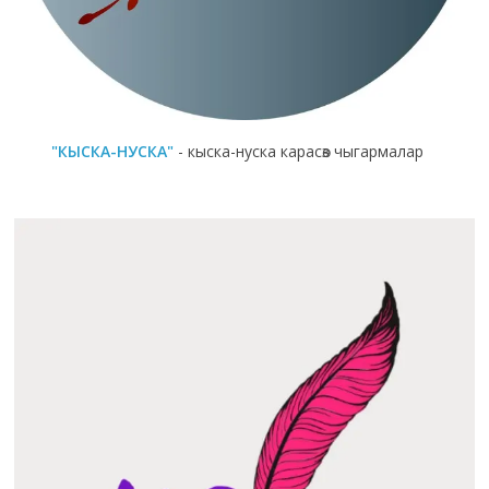
"КЫСКА-НУСКА"
- кыска-нуска карасөз чыгармалар