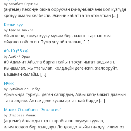
by Кавабата Ясунари
(аңгеме) Кёконун оюна оорукчан күйөөсүнө бакчаны кол күзгүдөн
көрсөтүү амалы келбеспи. Экинчи кабатта төшөктө жаткан […]
Кечки күү
by Төлөкова Элмира
Айыл кечи, комуз күүсү мукам бир, кылын тартып жел
ойдолоп ойногон. Түмөн үнү аба жарып, […]
#9-10 (55 сөз)
by Адабий Ордо
#9 Адам-ит Айылга барган сайын тосуп чыгат алдыман.
Кыңшылап, жыттагылап, келдиңби дегенсип, жалооруйт.
Башынан сылайм, […]
Ичик
by Сулайманов Шабдан
Арымында турмуш деген сапардын, Азбы-көппү бакыт даамын
тата алдым. Антсе деле кусам артат кай бирде […]
Малик Отарбаев: “Эгология”
by Отарбаев Малик
(аңгеме) Ааламдын төрт тарабынан окумуштуулар,
илимпоздор бир жылдары Лондондо жыйын өткөрдү. Илимпоз