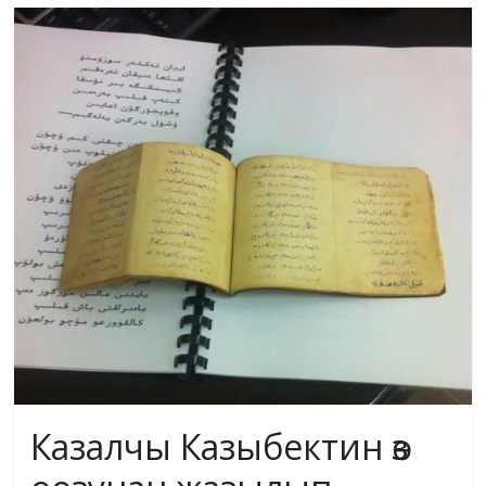
маданияты
жана
адабияты
Казалчы Казыбектин өз