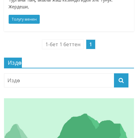
Жердеши,
Толугу менен
1-бет 1 беттен
1
Издөө