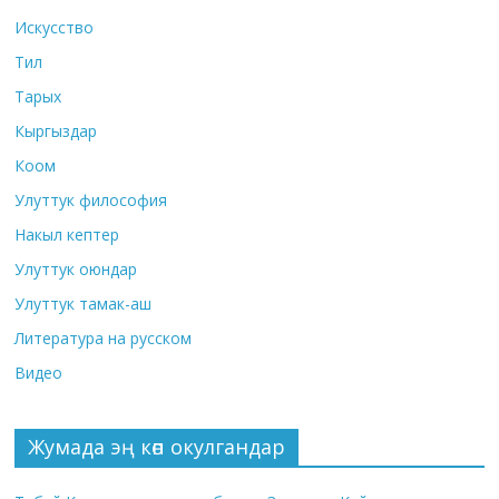
Искусство
Тил
Тарых
Кыргыздар
Коом
Улуттук философия
Накыл кептер
Улуттук оюндар
Улуттук тамак-аш
Литература на русском
Видео
Жумада эң көп окулгандар