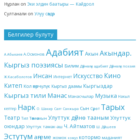
Нұрлан
on
Эки элдин баатыры — Кайдоол
Султанали
on
Улуу сөздөр
Белгилер булуту
Адабият
Акындар.
Акын
А.Осмонов
А.Абыкаев
Кыргыз поэзиясы
Билим
Дүйнөлүк адабият
Дүйнөлүк поэзия
Кино
Инсан
Искусство
Интернет
Ж.Касаболотов
Китеп
Кыргыздар
Кол өнөрчүлүк
Кыргыз даамы
Кыргыз тили
Манас
Музыка
Манасчылар
Накыл
Тарых
Нарк
Сын
кептер
Сүрөт
О. Шакир
Салт
Санжыра
Театр
Улуттук дүйнө тааным
Улуттук
Төкмө акын
Тил
оюндар
Ч. Айтматов
Улуттук тамак-аш
Ш. Дүйшеев
Эстутум
аңгеме
котормо
жомок
маданият
комуз