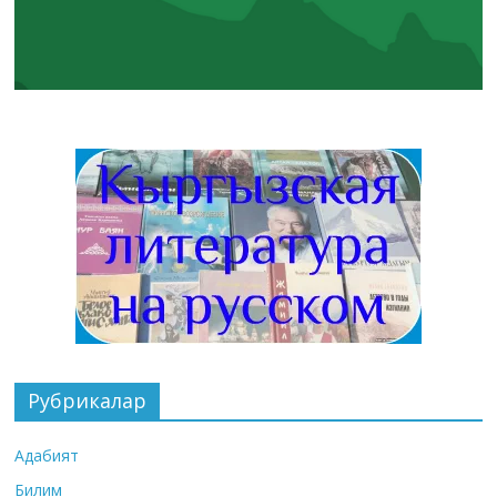
Рубрикалар
Адабият
Билим