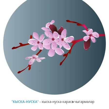
"КЫСКА-НУСКА"
- кыска-нуска карасөз чыгармалар