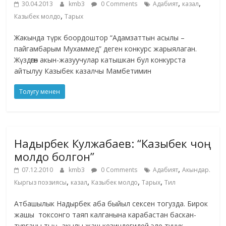
,
,
30.04.2013
kmb3
0 Comments
Адабият
казал
,
Казыбек молдо
Тарых
Жакында түрк боордоштор “Адамзаттын асылы –
пайгамбарым Мухаммед” деген конкурс жарыялаган.
Жүздөгөн акын-жазуучулар катышкан бул конкурста
айтылуу Казыбек казалчы Мамбетимин
Толугу менен
Надырбек Кулжабаев: “Казыбек чоң
молдо болгон”
,
07.12.2010
kmb3
0 Comments
Адабият
Акындар.
,
,
,
,
Кыргыз поэзиясы
казал
Казыбек молдо
Тарых
Тил
Атбашылык Надырбек аба быйыл сексен тогузда. Бирок
жашы токсонго таяп калганына карабастан баскан-
турганы тың, акылы жаш кезиндегидей эле тунук.