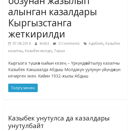
оозунан жазылып
алынган казалдары
Кыргызстанга
жеткирилди
,
07.08.2014
kmb3
0 Comments
Адабият
Казыбек
,
,
казалчы
Казыбек молдо
Тарых
Кыргызга түшкөн кыйын кезең – Үркүндө айтылуу казалчы
Казыбек Какшаалда Абдыш Молдакун уулунун үйүндө күн
кечирген экен. Кийин 1932-жылы Абдыш
Толугу менен
Казыбек унутулса да казалдары
унутулбайт