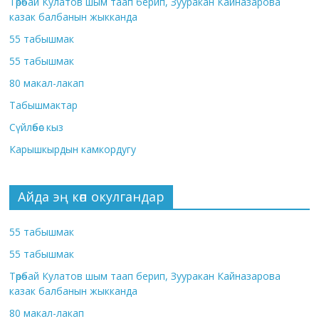
Төрөбай Кулатов шым таап берип, Зууракан Кайназарова
казак балбанын жыкканда
55 табышмак
55 табышмак
80 макал-лакап
Табышмактар
Сүйлөбөс кыз
Карышкырдын камкордугу
Айда эң көп окулгандар
55 табышмак
55 табышмак
Төрөбай Кулатов шым таап берип, Зууракан Кайназарова
казак балбанын жыкканда
80 макал-лакап