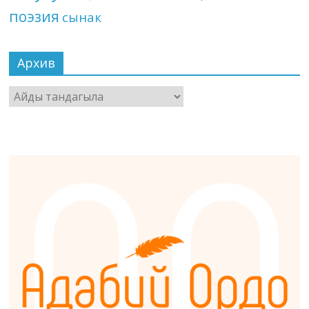
поэзия
сынак
Архив
Архив