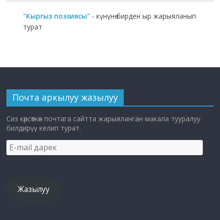
"Кыргыз поэзиясы"
- күнүнө бирден ыр жарыяланып
турат
Почта аркылуу жазылуу
Сиз көрсөткөн почтага сайтта жарыяланган макала тууралуу
билдирүү келип турат.
E-
mail
дарек
Жазылуу