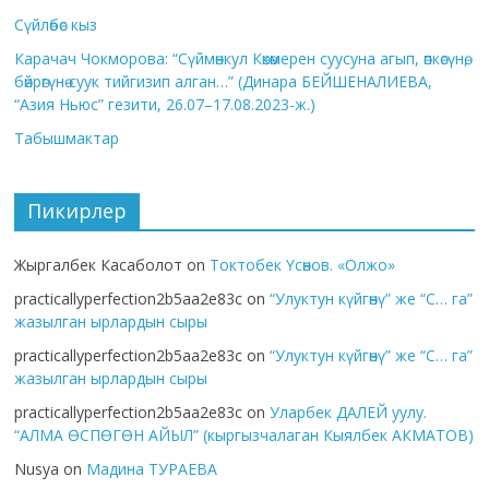
Сүйлөбөс кыз
Карачач Чокморова: “Сүймөнкул Көкөмерен суусуна агып, өпкөсүнө,
бөйрөгүнө суук тийгизип алган…” (Динара БЕЙШЕНАЛИЕВА,
“Азия Ньюс” гезити, 26.07–17.08.2023-ж.)
Табышмактар
Пикирлер
Жыргалбек Касаболот
on
Токтобек Үсөнов. «Олжо»
practicallyperfection2b5aa2e83c
on
“Улуктун күйгөнү” же “С… га”
жазылган ырлардын сыры
practicallyperfection2b5aa2e83c
on
“Улуктун күйгөнү” же “С… га”
жазылган ырлардын сыры
practicallyperfection2b5aa2e83c
on
Уларбек ДАЛЕЙ уулу.
“АЛМА ӨСПӨГӨН АЙЫЛ” (кыргызчалаган Кыялбек АКМАТОВ)
Nusya
on
Мадина ТУРАЕВА