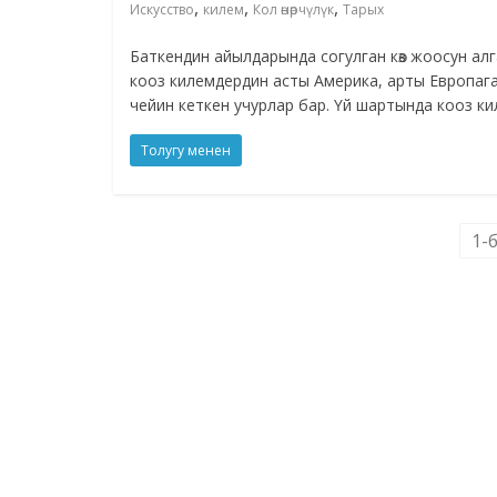
,
,
,
Искусство
килем
Кол өнөрчүлүк
Тарых
Баткендин айылдарында согулган көз жоосун ал
кооз килемдердин асты Америка, арты Европаг
чейин кеткен учурлар бар. Үй шартында кооз к
Толугу менен
1-