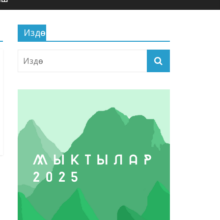
Издөө