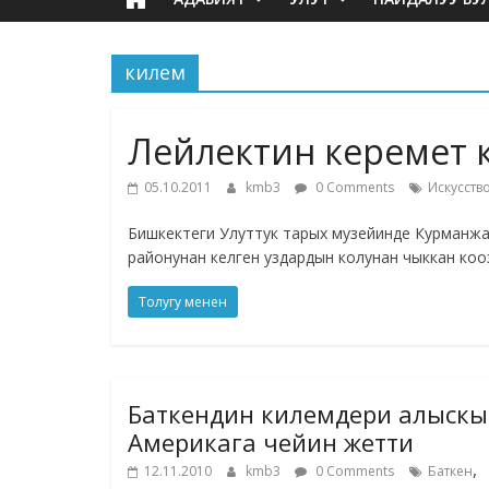
килем
Лейлектин керемет 
05.10.2011
kmb3
0 Comments
Искусств
Бишкектеги Улуттук тарых музейинде Курманжа
районунан келген уздардын колунан чыккан кооз к
Толугу менен
Баткендин килемдери алыскы
Америкага чейин жетти
,
12.11.2010
kmb3
0 Comments
Баткен