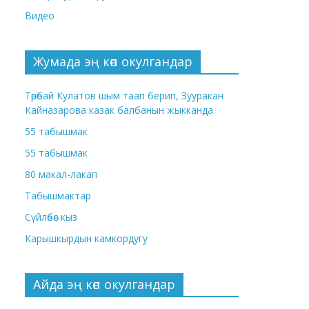
Видео
Жумада эң көп окулгандар
Төрөбай Кулатов шым таап берип, Зууракан
Кайназарова казак балбанын жыкканда
55 табышмак
55 табышмак
80 макал-лакап
Табышмактар
Сүйлөбөс кыз
Карышкырдын камкордугу
Айда эң көп окулгандар