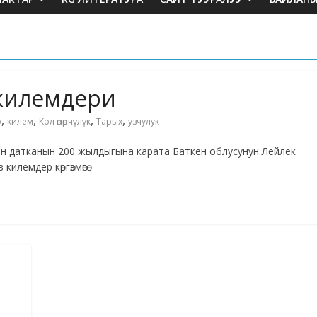
килемдери
,
,
,
,
о
килем
Кол өнөрчүлүк
Тарых
узчулук
н датканын 200 жылдыгына карата Баткен облусунун Лейлек
илемдер көргөзмөгө