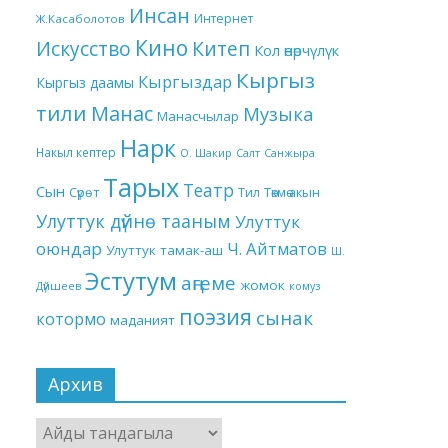
Инсан
Интернет
Ж.Касаболотов
Кино
Китеп
Искусство
Кол өнөрчүлүк
Кыргыз
Кыргыздар
Кыргыз даамы
тили
Манас
Музыка
Манасчылар
Нарк
Накыл кептер
О. Шакир
Салт
Санжыра
Тарых
Театр
Сын
Төкмө акын
Сүрөт
Тил
Улуттук дүйнө тааным
Улуттук
оюндар
Ч. Айтматов
Улуттук тамак-аш
Ш.
Эстутум
аңгеме
жомок
Дүйшеев
комуз
поэзия
сынак
котормо
маданият
Архив
Архив