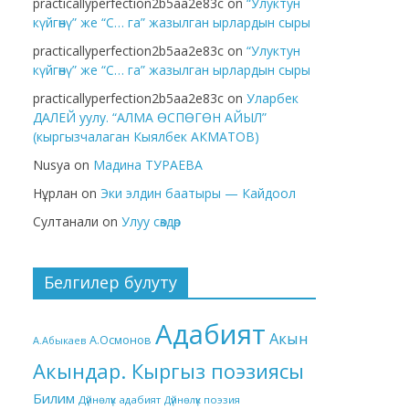
practicallyperfection2b5aa2e83c
on
“Улуктун
күйгөнү” же “С… га” жазылган ырлардын сыры
practicallyperfection2b5aa2e83c
on
“Улуктун
күйгөнү” же “С… га” жазылган ырлардын сыры
practicallyperfection2b5aa2e83c
on
Уларбек
ДАЛЕЙ уулу. “АЛМА ӨСПӨГӨН АЙЫЛ”
(кыргызчалаган Кыялбек АКМАТОВ)
Nusya
on
Мадина ТУРАЕВА
Нұрлан
on
Эки элдин баатыры — Кайдоол
Султанали
on
Улуу сөздөр
Белгилер булуту
Адабият
Акын
А.Осмонов
А.Абыкаев
Акындар. Кыргыз поэзиясы
Билим
Дүйнөлүк адабият
Дүйнөлүк поэзия