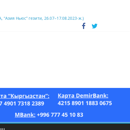
А, “Азия Ньюс” гезити, 26.07–17.08.2023-ж.)
ЫШ