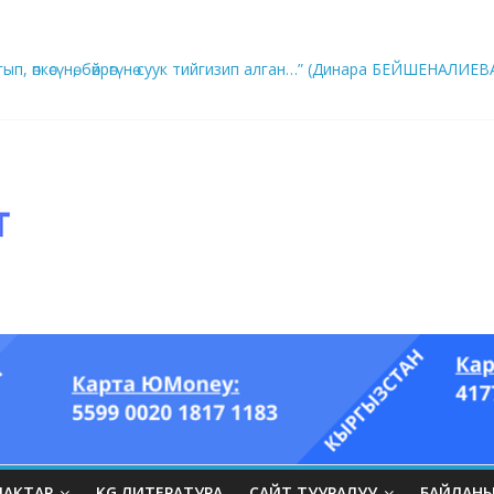
ып, өпкөсүнө, бөйрөгүнө суук тийгизип алган…” (Динара БЕЙШЕНАЛИЕВ
ры он үч акындын котормосунда
ЛАКТАР
KG ЛИТЕРАТУРА
САЙТ ТУУРАЛУУ
БАЙЛАН