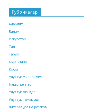
Рубрикалар
Адабият
Билим
Искусство
Тил
Тарых
Кыргыздар
Коом
Улуттук философия
Накыл кептер
Улуттук оюндар
Улуттук тамак-аш
Литература на русском