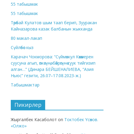
55 табышмак
55 табышмак
Төрөбай Кулатов шым таап берип, Зууракан
Кайназарова казак балбанын жыкканда
80 макал-лакап
Сүйлөбөс кыз
Карачач Чокморова: “Сүймөнкул Көкөмерен
суусуна агып, өпкөсүнө, бөйрөгүнө суук тийгизип
алган…” (Динара БЕЙШЕНАЛИЕВА, “Азия
Ньюс” гезити, 26.07–17.08.2023-ж.)
Табышмактар
Пикирлер
Жыргалбек Касаболот
on
Токтобек Үсөнов.
«Олжо»