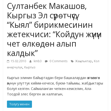
Султанбек Макашов,
жана
адабияты
Кыргыз Эл сүрөтчүсү,
“Кыял” бирикмесинин
жетекчиси: “Койдун жүнүн
чет өлкөдөн алып
калдык”
,
15.02.2010
kmb3
0 Comments
Жаңылыктар
Кол
,
өнөрчүлүк
Кыргыз
Кыргыз элинин байыртадан бери башкалардан өзгөчөлөнгөн
өзүнүн улуттук кийим-кечеси, буюм-тайымы, жабдыктары
болуп келген. Саймаланган чепкен-кемселин, Ала-
Тоодой элес берген ак калпагын,
Толугу менен