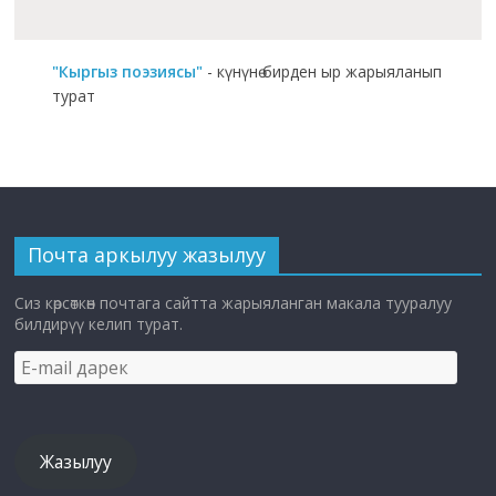
"Кыргыз поэзиясы"
- күнүнө бирден ыр жарыяланып
турат
Почта аркылуу жазылуу
Сиз көрсөткөн почтага сайтта жарыяланган макала тууралуу
билдирүү келип турат.
E-
mail
дарек
Жазылуу