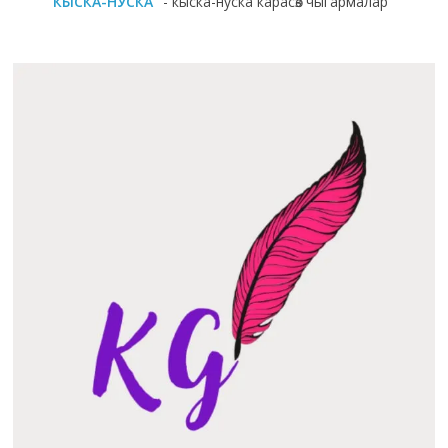
"КЫСКА-НУСКА"
- кыска-нуска карасөз чыгармалар