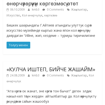
өнөрчүлөрүнүн көргөзмөсү өтөт
,
06.10.2009
kmb3
0 Comments
Жаңылыктар
,
,
Искусство
Кол өнөрчүлүк
көргөзмө
Бишкек шаарындагы Г.Айтиев атындагы улуттук сүрөт
искусство музейинде кыргыз жана япон кол өнөрчүлөрү
даярдаган “Ийне, жип, кездеме – турмуш тиричилигине
Толугу менен
«КУЛЧА ИШТЕП, БИЙЧЕ ЖАШАЙМ»
,
24.08.2009
kmb3
0 Comments
Жаңылыктар
Кол
өнөрчүлүк
“Ата көргөн ок жанат, эне көргөн тон бычат” деген элдик
накыл-кеп төгүн жерден айтылбаптыр да. Кол өнөрчүлүктү
өркүндөткөн сайын жашообуз