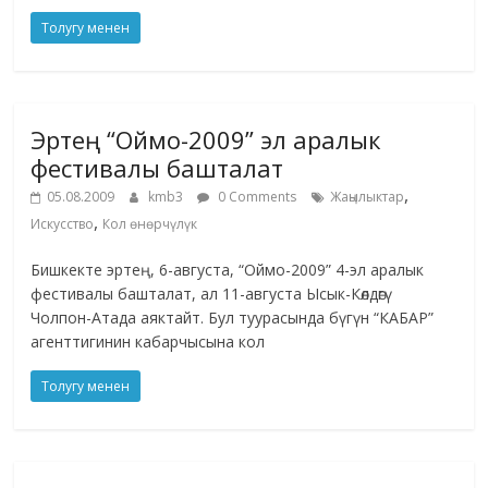
Толугу менен
Эртең “Оймо-2009” эл аралык
фестивалы башталат
,
05.08.2009
kmb3
0 Comments
Жаңылыктар
,
Искусство
Кол өнөрчүлүк
Бишкекте эртең, 6-августа, “Оймо-2009” 4-эл аралык
фестивалы башталат, ал 11-августа Ысык-Көлдөгү
Чолпон-Атада аяктайт. Бул туурасында бүгүн “КАБАР”
агенттигинин кабарчысына кол
Толугу менен