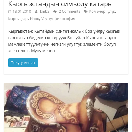
Кыргызстандын символу катары
,
18.01.2010
kmb3
2 Comments
Кол өнөрчүлүк
,
,
Кыргыздар
Нарк
Улуттук философия
Кыргызстан: Кытайдын синтетикалык боз үйлөрү кыргыз
салтынын беделин кетирүүдө. Боз үйлөр Кыргызстандын
мамлекеттүүлүгүнүн негизги улуттук элементи болуп
эсептелет. Муну менен
Толугу менен