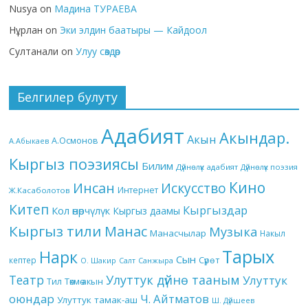
Nusya
on
Мадина ТУРАЕВА
Нұрлан
on
Эки элдин баатыры — Кайдоол
Султанали
on
Улуу сөздөр
Белгилер булуту
Адабият
Акындар.
Акын
А.Осмонов
А.Абыкаев
Кыргыз поэзиясы
Билим
Дүйнөлүк адабият
Дүйнөлүк поэзия
Кино
Инсан
Искусство
Интернет
Ж.Касаболотов
Китеп
Кыргыздар
Кол өнөрчүлүк
Кыргыз даамы
Кыргыз тили
Манас
Музыка
Манасчылар
Накыл
Тарых
Нарк
Сын
кептер
Сүрөт
О. Шакир
Салт
Санжыра
Театр
Улуттук дүйнө тааным
Улуттук
Төкмө акын
Тил
оюндар
Ч. Айтматов
Улуттук тамак-аш
Ш. Дүйшеев