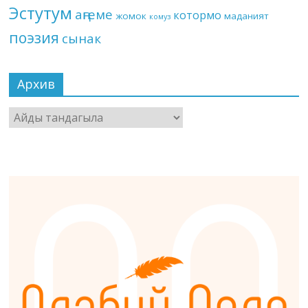
Эстутум
аңгеме
котормо
жомок
маданият
комуз
поэзия
сынак
Архив
Архив