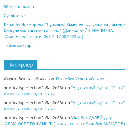
80 макал-лакап
Сүйлөбөс кыз
Карачач Чокморова: “Сүймөнкул Көкөмерен суусуна агып, өпкөсүнө,
бөйрөгүнө суук тийгизип алган…” (Динара БЕЙШЕНАЛИЕВА,
“Азия Ньюс” гезити, 26.07–17.08.2023-ж.)
Табышмактар
Пикирлер
Жыргалбек Касаболот
on
Токтобек Үсөнов. «Олжо»
practicallyperfection2b5aa2e83c
on
“Улуктун күйгөнү” же “С… га”
жазылган ырлардын сыры
practicallyperfection2b5aa2e83c
on
“Улуктун күйгөнү” же “С… га”
жазылган ырлардын сыры
practicallyperfection2b5aa2e83c
on
Уларбек ДАЛЕЙ уулу.
“АЛМА ӨСПӨГӨН АЙЫЛ” (кыргызчалаган Кыялбек АКМАТОВ)