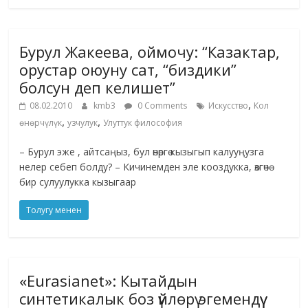
Бурул Жакеева, оймочу: “Казактар,
орустар оюуну сат, “биздики”
болсун деп келишет”
,
08.02.2010
kmb3
0 Comments
Искусство
Кол
,
,
өнөрчүлүк
узчулук
Улуттук философия
– Бурул эже , айтсаңыз, бул өнөргө кызыгып калууңузга
нелер себеп болду? – Кичинемден эле кооздукка, өзгөчө
бир сулуулукка кызыгаар
Толугу менен
«Eurasianet»: Кытайдын
синтетикалык боз үйлөрү эгемендүү