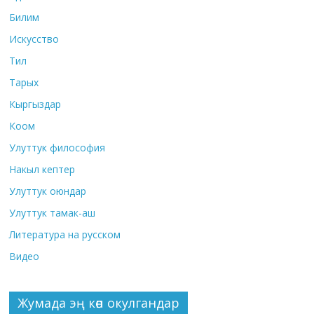
Билим
Искусство
Тил
Тарых
Кыргыздар
Коом
Улуттук философия
Накыл кептер
Улуттук оюндар
Улуттук тамак-аш
Литература на русском
Видео
Жумада эң көп окулгандар