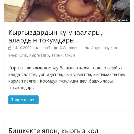
Кыргыздардын күч унаалары,
алардын токумдары
,
14.10.2009
kmb3
0 Comments
Искусство
Кол
,
,
,
өнөрчүлүк
Кыргыздар
Тарых
токум
Кыргыз эли көчмөн доорду башынан өткөрүп, ошого ылайык,
каада-салтты, үрп-адатты, сый-урматты, ынтымакты бек
кармап келген. Коомдук түзүлүшүндө эл башчылары,
аксакалдары
Толугу менен
Бишкекте япон, кыргыз кол