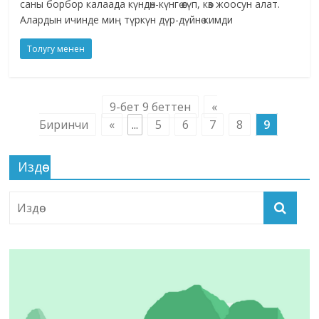
саны борбор калаада күндөн-күнгө өсүп, көз жоосун алат.
Алардын ичинде миң түркүн дүр-дүйнө кимди
Толугу менен
9-бет 9 беттен
«
Биринчи
«
...
5
6
7
8
9
Издөө