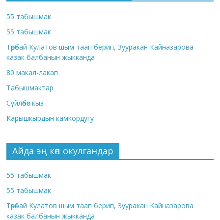
55 табышмак
55 табышмак
Төрөбай Кулатов шым таап берип, Зууракан Кайназарова
казак балбанын жыкканда
80 макал-лакап
Табышмактар
Сүйлөбөс кыз
Карышкырдын камкордугу
Айда эң көп окулгандар
55 табышмак
55 табышмак
Төрөбай Кулатов шым таап берип, Зууракан Кайназарова
казак балбанын жыкканда