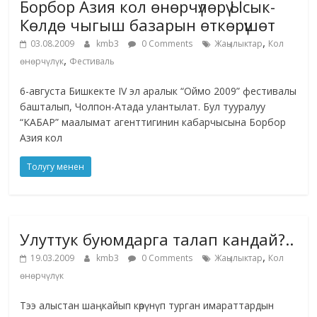
Борбор Азия кол өнөрчүлөрү Ысык-
Көлдө чыгыш базарын өткөрүшөт
,
03.08.2009
kmb3
0 Comments
Жаңылыктар
Кол
,
өнөрчүлүк
Фестиваль
6-августа Бишкекте IV эл аралык “Оймо 2009” фестивалы
башталып, Чолпон-Атада улантылат. Бул тууралуу
“КАБАР” маалымат агенттигинин кабарчысына Борбор
Азия кол
Толугу менен
Улуттук буюмдарга талап кандай?..
,
19.03.2009
kmb3
0 Comments
Жаңылыктар
Кол
өнөрчүлүк
Тээ алыстан шаңкайып көрүнүп турган имараттардын