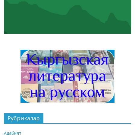
Рубрикалар
Адабият