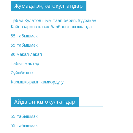
Жумада эң көп окулгандар
Төрөбай Кулатов шым таап берип, Зууракан
Кайназарова казак балбанын жыкканда
55 табышмак
55 табышмак
80 макал-лакап
Табышмактар
Сүйлөбөс кыз
Карышкырдын камкордугу
Айда эң көп окулгандар
55 табышмак
55 табышмак