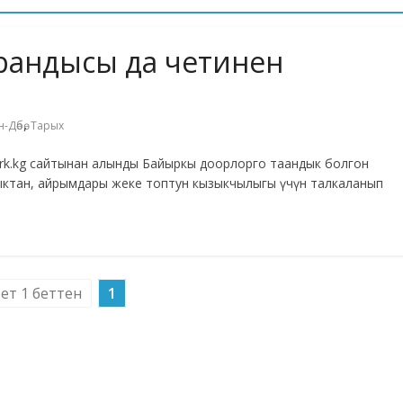
урандысы да четинен
,
-Дөбө
Тарых
.ktrk.kg сайтынан алынды Байыркы доорлорго таандык болгон
дыктан, айрымдары жеке топтун кызыкчылыгы үчүн талкаланып
бет 1 беттен
1