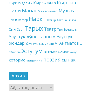
Кыргыз
Кыргыздар
Кыргыз даамы
тили
Манас
Музыка
Манасчылар
Нарк
Накыл кептер
О. Шакир
Салт
Санжыра
Тарых
Театр
Сын
Төкмө акын
Сүрөт
Тил
Улуттук дүйнө тааным
Улуттук
оюндар
Ч. Айтматов
Улуттук тамак-аш
Ш.
Эстутум
аңгеме
жомок
Дүйшеев
комуз
поэзия
сынак
котормо
маданият
Архив
Архив