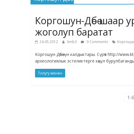
Коргошун-Дөбө шаар 
жоголуп баратат
24.05.2012
kmb3
0 Comments
Коргошун
Коргошун-Дөбөнүн калдыктары. Сүрөт http://www
археологиялык эстеликтерге көңүл бурулбаган
Толугу менен
1-