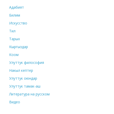
Адабият
Билим
Искусство
Тил
Тарых
Кыргыздар
Коом
Улуттук философия
Накыл кептер
Улуттук оюндар
Улуттук тамак-аш
Литература на русском
Видео