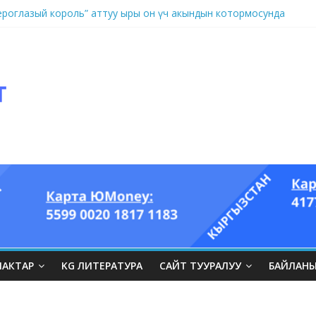
оглазый король” аттуу ыры он үч акындын котормосунда
ЛАКТАР
KG ЛИТЕРАТУРА
САЙТ ТУУРАЛУУ
БАЙЛАН