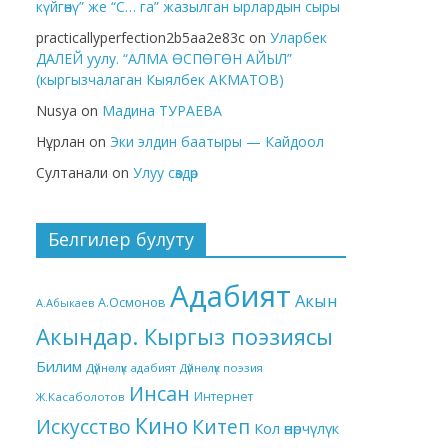
күйгөнү” же “С… га” жазылган ырлардын сыры
practicallyperfection2b5aa2e83c
on
Уларбек
ДАЛЕЙ уулу. “АЛМА ӨСПӨГӨН АЙЫЛ”
(кыргызчалаган Кыялбек АКМАТОВ)
Nusya
on
Мадина ТУРАЕВА
Нұрлан
on
Эки элдин баатыры — Кайдоол
Султанали
on
Улуу сөздөр
Белгилер булуту
Адабият
Акын
А.Осмонов
А.Абыкаев
Акындар. Кыргыз поэзиясы
Билим
Дүйнөлүк адабият
Дүйнөлүк поэзия
Инсан
Интернет
Ж.Касаболотов
Кино
Китеп
Искусство
Кол өнөрчүлүк