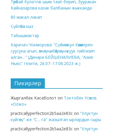
Төрөбай Кулатов шым таап берип, Зууракан
Кайназарова казак балбанын жыкканда
80 макал-лакап
Сүйлөбөс кыз
Табышмактар
Карачач Чокморова: “Сүймөнкул Көкөмерен
суусуна агып, өпкөсүнө, бөйрөгүнө суук тийгизип
алган…” (Динара БЕЙШЕНАЛИЕВА, “Азия
Ньюс” гезити, 26.07–17.08.2023-ж.)
Пикирлер
Жыргалбек Касаболот
on
Токтобек Үсөнов.
«Олжо»
practicallyperfection2b5aa2e83c
on
“Улуктун
күйгөнү” же “С… га” жазылган ырлардын сыры
practicallyperfection2b5aa2e83c
on
“Улуктун