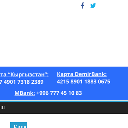
ЫШ
Издөө