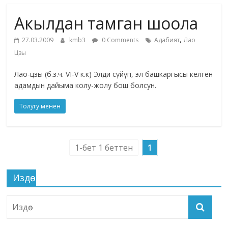
маданияты
Акылдан тамган шоола
жана
адабияты
,
27.03.2009
kmb3
0 Comments
Адабият
Лао
Цзы
Лао-цзы (б.з.ч. VI-V к.к) Элди сүйүп, эл башкаргысы келген
адамдын дайыма колу-жолу бош болсун.
Толугу менен
1-бет 1 беттен
1
Издөө