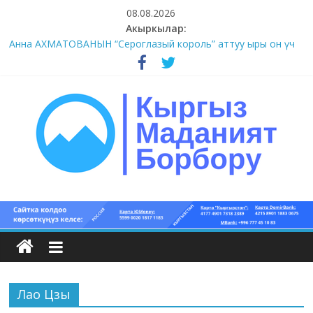
Skip
08.08.2026
to
Акыркылар:
content
Анна АХМАТОВАНЫН “Сероглазый король” аттуу ыры он үч
акындын котормосунда
#11-12 (55 сөз сынагы)
#9-10 (55 сөз сынагы)
#5-8 (55 сөз сынагы)
#1-4 (55 сөз сынагы)
Кыргыз
маданият
борбору
Лао Цзы
Кыргыз