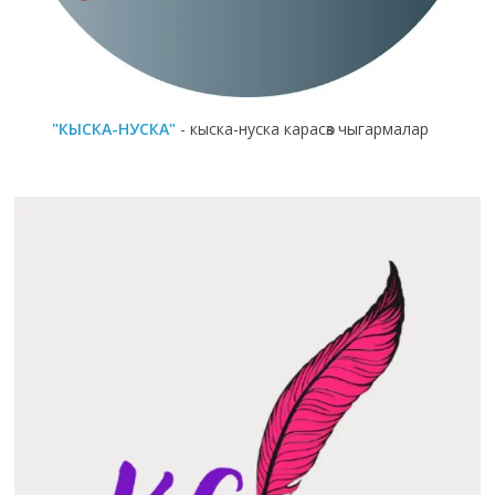
"КЫСКА-НУСКА"
- кыска-нуска карасөз чыгармалар