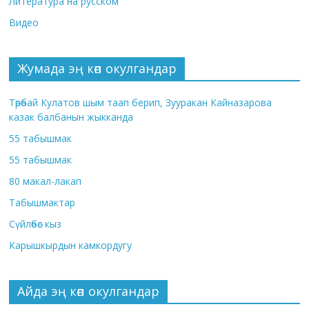
Литература на русском
Видео
Жумада эң көп окулгандар
Төрөбай Кулатов шым таап берип, Зууракан Кайназарова
казак балбанын жыкканда
55 табышмак
55 табышмак
80 макал-лакап
Табышмактар
Сүйлөбөс кыз
Карышкырдын камкордугу
Айда эң көп окулгандар