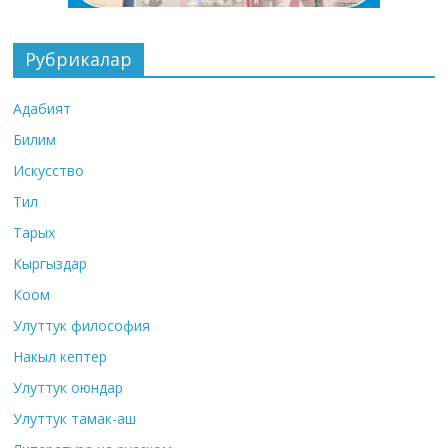
Рубрикалар
Адабият
Билим
Искусство
Тил
Тарых
Кыргыздар
Коом
Улуттук философия
Накыл кептер
Улуттук оюндар
Улуттук тамак-аш