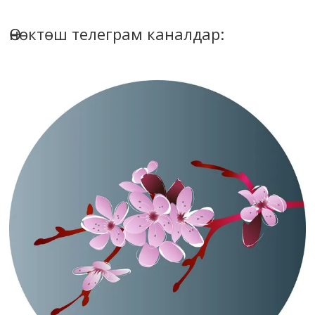
Өнөктөш телеграм каналдар: