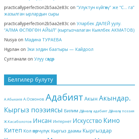
practicallyperfection2b5aa2e83c
on
“Улуктун күйгөнү” же “С… га”
жазылган ырлардын сыры
practicallyperfection2b5aa2e83c
on
Уларбек ДАЛЕЙ уулу.
“АЛМА ӨСПӨГӨН АЙЫЛ” (кыргызчалаган Кыялбек АКМАТОВ)
Nusya
on
Мадина ТУРАЕВА
Нұрлан
on
Эки элдин баатыры — Кайдоол
Султанали
on
Улуу сөздөр
Белгилер булуту
Адабият
Акындар.
Акын
А.Осмонов
А.Абыкаев
Кыргыз поэзиясы
Билим
Дүйнөлүк адабият
Дүйнөлүк поэзия
Кино
Инсан
Искусство
Интернет
Ж.Касаболотов
Китеп
Кыргыздар
Кол өнөрчүлүк
Кыргыз даамы