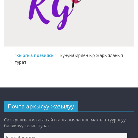
"Кыргыз поэзиясы"
- күнүнө бирден ыр жарыяланып
турат
Почта аркылуу жазылуу
Сиз көрсөткөн почтага сайтта жарыяланган макала тууралуу
билдирүү келип турат.
E-