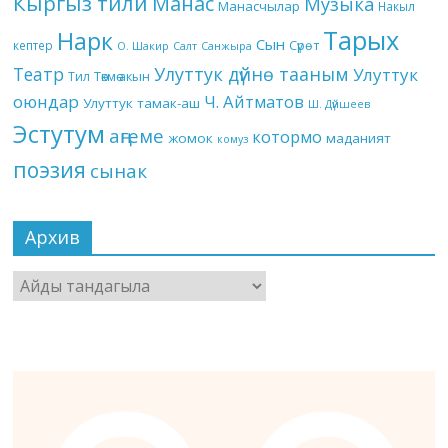
Кыргыз тили
Манас
Музыка
Манасчылар
Накыл
Тарых
Нарк
Сын
кептер
Сүрөт
О. Шакир
Салт
Санжыра
Театр
Улуттук дүйнө тааным
Улуттук
Төкмө акын
Тил
оюндар
Ч. Айтматов
Улуттук тамак-аш
Ш. Дүйшеев
Эстутум
аңгеме
котормо
жомок
маданият
комуз
поэзия
сынак
Архив
Архив