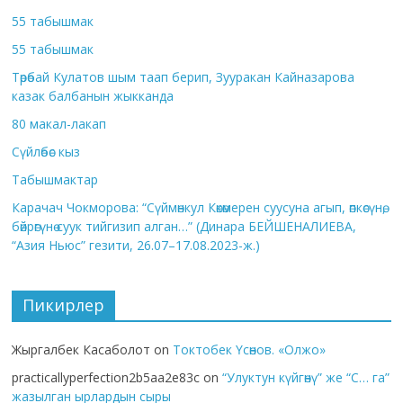
55 табышмак
55 табышмак
Төрөбай Кулатов шым таап берип, Зууракан Кайназарова
казак балбанын жыкканда
80 макал-лакап
Сүйлөбөс кыз
Табышмактар
Карачач Чокморова: “Сүймөнкул Көкөмерен суусуна агып, өпкөсүнө,
бөйрөгүнө суук тийгизип алган…” (Динара БЕЙШЕНАЛИЕВА,
“Азия Ньюс” гезити, 26.07–17.08.2023-ж.)
Пикирлер
Жыргалбек Касаболот
on
Токтобек Үсөнов. «Олжо»
practicallyperfection2b5aa2e83c
on
“Улуктун күйгөнү” же “С… га”
жазылган ырлардын сыры