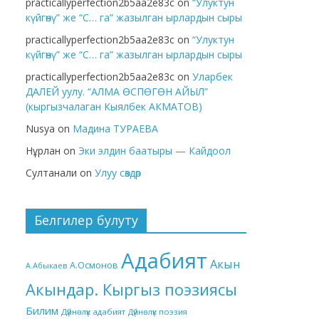
practicallyperfection2b5aa2e83c
on
“Улуктун
күйгөнү” же “С… га” жазылган ырлардын сыры
practicallyperfection2b5aa2e83c
on
“Улуктун
күйгөнү” же “С… га” жазылган ырлардын сыры
practicallyperfection2b5aa2e83c
on
Уларбек
ДАЛЕЙ уулу. “АЛМА ӨСПӨГӨН АЙЫЛ”
(кыргызчалаган Кыялбек АКМАТОВ)
Nusya
on
Мадина ТУРАЕВА
Нұрлан
on
Эки элдин баатыры — Кайдоол
Султанали
on
Улуу сөздөр
Белгилер булуту
Адабият
Акын
А.Осмонов
А.Абыкаев
Акындар. Кыргыз поэзиясы
Билим
Дүйнөлүк адабият
Дүйнөлүк поэзия