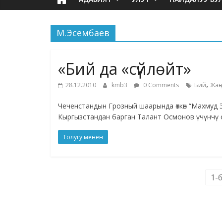
М.Эсембаев
«Бий да «сүйлөйт»
,
28.12.2010
kmb3
0 Comments
Бий
Жаң
Чеченстандын Грозный шаарында өткөн “Махмуд
Кыргызстандан барган Талант Осмонов үчүнчү 
Толугу менен
1-