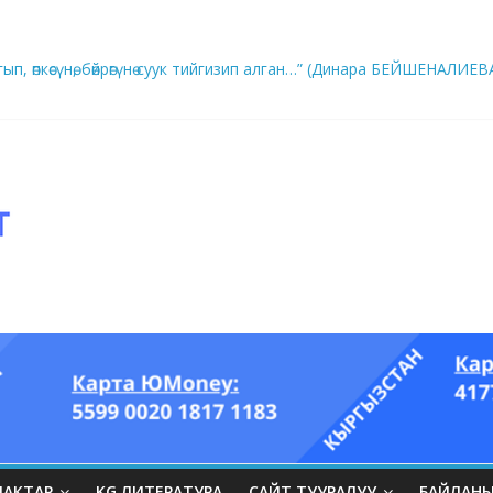
ып, өпкөсүнө, бөйрөгүнө суук тийгизип алган…” (Динара БЕЙШЕНАЛИЕВ
ры он үч акындын котормосунда
ЛАКТАР
KG ЛИТЕРАТУРА
САЙТ ТУУРАЛУУ
БАЙЛАН