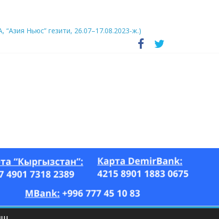
А, “Азия Ньюс” гезити, 26.07–17.08.2023-ж.)
ЫШ