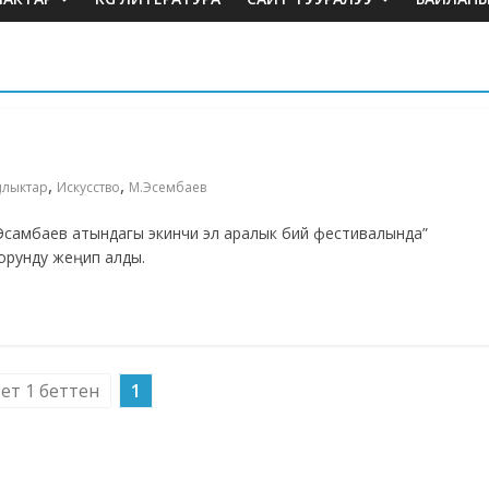
,
,
ылыктар
Искусство
М.Эсембаев
 Эсамбаев атындагы экинчи эл аралык бий фестивалында”
орунду жеңип алды.
бет 1 беттен
1