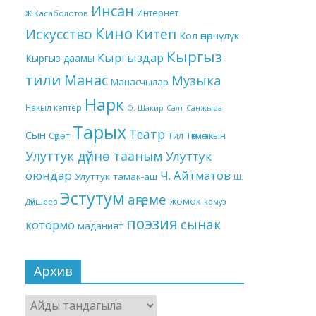
Инсан
Интернет
Ж.Касаболотов
Кино
Китеп
Искусство
Кол өнөрчүлүк
Кыргыз
Кыргыздар
Кыргыз даамы
тили
Манас
Музыка
Манасчылар
Нарк
Накыл кептер
О. Шакир
Салт
Санжыра
Тарых
Театр
Сын
Төкмө акын
Сүрөт
Тил
Улуттук дүйнө тааным
Улуттук
оюндар
Ч. Айтматов
Улуттук тамак-аш
Ш.
Эстутум
аңгеме
жомок
Дүйшеев
комуз
поэзия
сынак
котормо
маданият
Архив
Архив