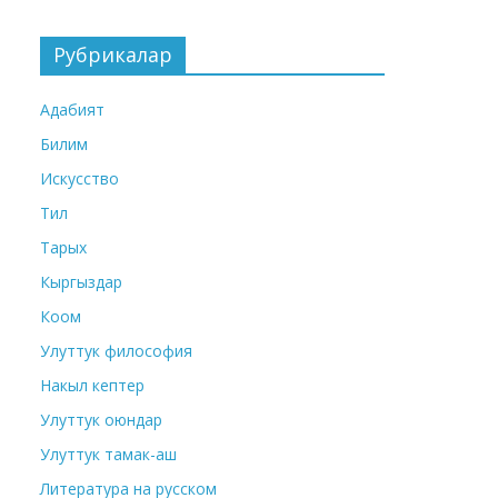
Рубрикалар
Адабият
Билим
Искусство
Тил
Тарых
Кыргыздар
Коом
Улуттук философия
Накыл кептер
Улуттук оюндар
Улуттук тамак-аш
Литература на русском