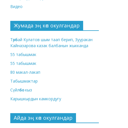
Видео
Жумада эң көп окулгандар
Төрөбай Кулатов шым таап берип, Зууракан
Кайназарова казак балбанын жыкканда
55 табышмак
55 табышмак
80 макал-лакап
Табышмактар
Сүйлөбөс кыз
Карышкырдын камкордугу
Айда эң көп окулгандар