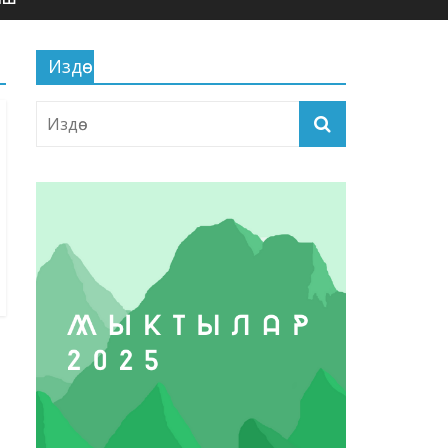
Издөө