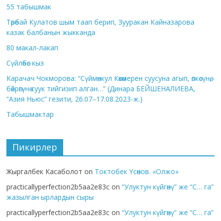
55 табышмак
Төрөбай Кулатов шым таап берип, Зууракан Кайназарова
казак балбанын жыкканда
80 макал-лакап
Сүйлөбөс кыз
Карачач Чокморова: “Сүймөнкул Көкөмерен суусуна агып, өпкөсүнө,
бөйрөгүнө суук тийгизип алган…” (Динара БЕЙШЕНАЛИЕВА,
“Азия Ньюс” гезити, 26.07–17.08.2023-ж.)
Табышмактар
Пикирлер
Жыргалбек Касаболот
on
Токтобек Үсөнов. «Олжо»
practicallyperfection2b5aa2e83c
on
“Улуктун күйгөнү” же “С… га”
жазылган ырлардын сыры
practicallyperfection2b5aa2e83c
on
“Улуктун күйгөнү” же “С… га”