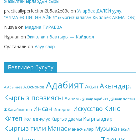
жазылган ырлардын сыры
practicallyperfection2b5aa2e83c
on
Уларбек ДАЛЕЙ уулу.
“АЛМА ӨСПӨГӨН АЙЫЛ” (кыргызчалаган Кыялбек АКМАТОВ)
Nusya
on
Мадина ТУРАЕВА
Нұрлан
on
Эки элдин баатыры — Кайдоол
Султанали
on
Улуу сөздөр
Белгилер булуту
Адабият
Акындар.
Акын
А.Осмонов
А.Абыкаев
Кыргыз поэзиясы
Билим
Дүйнөлүк адабият
Дүйнөлүк поэзия
Кино
Инсан
Искусство
Интернет
Ж.Касаболотов
Китеп
Кыргыздар
Кол өнөрчүлүк
Кыргыз даамы
Кыргыз тили
Манас
Музыка
Манасчылар
Накыл
Тарых