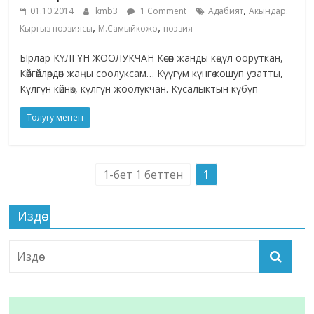
,
01.10.2014
kmb3
1 Comment
Адабият
Акындар.
,
,
Кыргыз поэзиясы
М.Самыйкожо
поэзия
Ырлар КҮЛГҮН ЖООЛУКЧАН Көсөп жанды көңүл ооруткан,
Көйгөйлөрдөн жаңы соолуксам… Күүгүм күнгө кошуп узатты,
Күлгүн көйнөк, күлгүн жоолукчан. Кусалыктын күбүп
Толугу менен
1-бет 1 беттен
1
Издөө