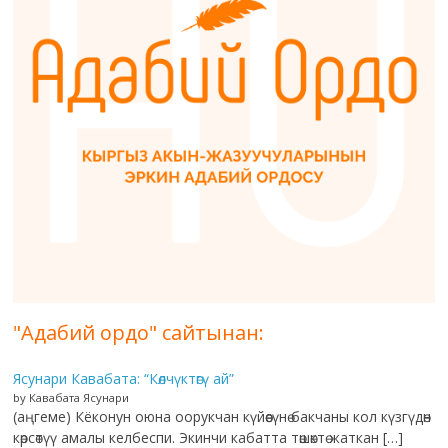
"Адабий ордо" сайтынан:
Ясунари Кавабата: “Көлчүктөгү ай”
by Кавабата Ясунари
(аңгеме) Кёконун оюна оорукчан күйөөсүнө бакчаны кол күзгүдөн
көрсөтүү амалы келбеспи. Экинчи кабатта төшөктө жаткан […]