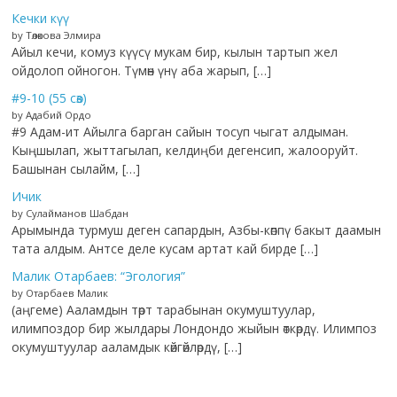
Кечки күү
by Төлөкова Элмира
Айыл кечи, комуз күүсү мукам бир, кылын тартып жел
ойдолоп ойногон. Түмөн үнү аба жарып, […]
#9-10 (55 сөз)
by Адабий Ордо
#9 Адам-ит Айылга барган сайын тосуп чыгат алдыман.
Кыңшылап, жыттагылап, келдиңби дегенсип, жалооруйт.
Башынан сылайм, […]
Ичик
by Сулайманов Шабдан
Арымында турмуш деген сапардын, Азбы-көппү бакыт даамын
тата алдым. Антсе деле кусам артат кай бирде […]
Малик Отарбаев: “Эгология”
by Отарбаев Малик
(аңгеме) Ааламдын төрт тарабынан окумуштуулар,
илимпоздор бир жылдары Лондондо жыйын өткөрдү. Илимпоз
окумуштуулар ааламдык көйгөйлөрдү, […]