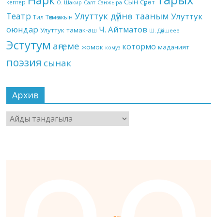
Нарк
Сын
кептер
Сүрөт
О. Шакир
Салт
Санжыра
Театр
Улуттук дүйнө тааным
Улуттук
Төкмө акын
Тил
оюндар
Ч. Айтматов
Улуттук тамак-аш
Ш. Дүйшеев
Эстутум
аңгеме
котормо
жомок
маданият
комуз
поэзия
сынак
Архив
Архив