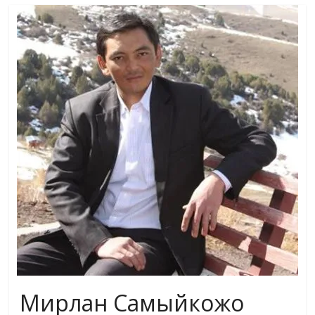
маданияты
жана
адабияты
Мирлан Самыйкожо