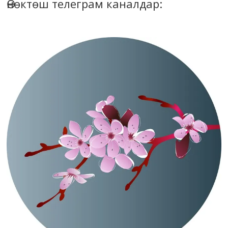
Өнөктөш телеграм каналдар: