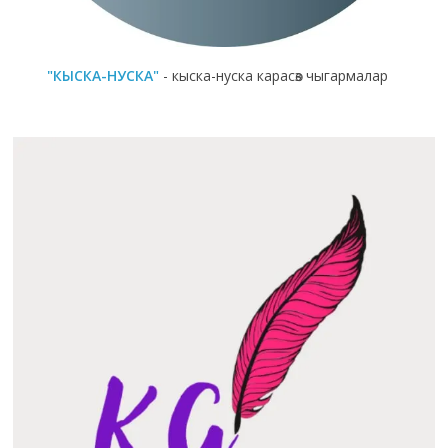
"КЫСКА-НУСКА"
- кыска-нуска карасөз чыгармалар