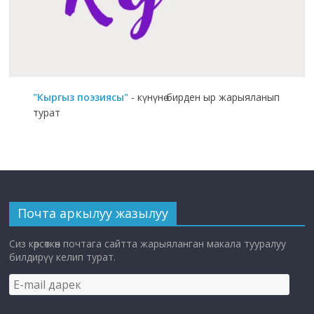
"Кыргыз поэзиясы"
- күнүнө бирден ыр жарыяланып
турат
Почта аркылуу жазылуу
Сиз көрсөткөн почтага сайтта жарыяланган макала тууралуу
билдирүү келип турат.
E-
mail
дарек