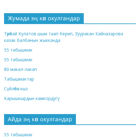
Жумада эң көп окулгандар
Төрөбай Кулатов шым таап берип, Зууракан Кайназарова
казак балбанын жыкканда
55 табышмак
55 табышмак
80 макал-лакап
Табышмактар
Сүйлөбөс кыз
Карышкырдын камкордугу
Айда эң көп окулгандар
55 табышмак