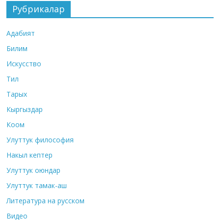
Рубрикалар
Адабият
Билим
Искусство
Тил
Тарых
Кыргыздар
Коом
Улуттук философия
Накыл кептер
Улуттук оюндар
Улуттук тамак-аш
Литература на русском
Видео