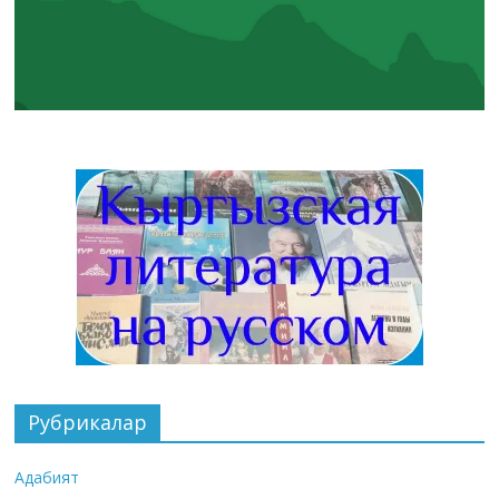
Рубрикалар
Адабият