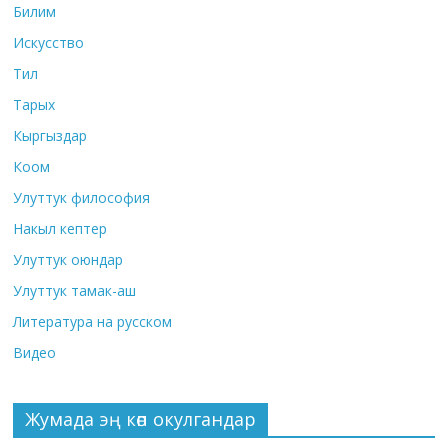
Билим
Искусство
Тил
Тарых
Кыргыздар
Коом
Улуттук философия
Накыл кептер
Улуттук оюндар
Улуттук тамак-аш
Литература на русском
Видео
Жумада эң көп окулгандар