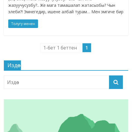
жазуучусузбу?.. Же мага тамашалап жатасызбы? Чын
элеби?! Эмнегедир, ишене албай турам… Мен эмгиче бир
Толугу менен
1-бет 1 беттен
1
Издөө