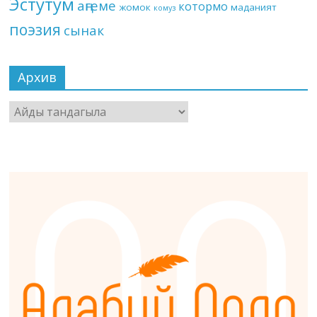
Эстутум
аңгеме
котормо
жомок
маданият
комуз
поэзия
сынак
Архив
Архив