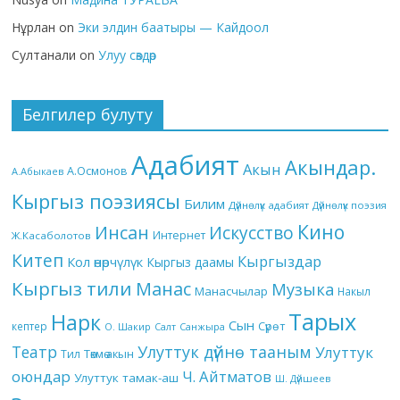
Нұрлан
on
Эки элдин баатыры — Кайдоол
Султанали
on
Улуу сөздөр
Белгилер булуту
Адабият
Акындар.
Акын
А.Осмонов
А.Абыкаев
Кыргыз поэзиясы
Билим
Дүйнөлүк адабият
Дүйнөлүк поэзия
Кино
Инсан
Искусство
Интернет
Ж.Касаболотов
Китеп
Кыргыздар
Кол өнөрчүлүк
Кыргыз даамы
Кыргыз тили
Манас
Музыка
Манасчылар
Накыл
Тарых
Нарк
Сын
кептер
Сүрөт
О. Шакир
Салт
Санжыра
Театр
Улуттук дүйнө тааным
Улуттук
Төкмө акын
Тил
оюндар
Ч. Айтматов
Улуттук тамак-аш
Ш. Дүйшеев