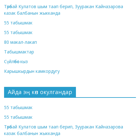
Төрөбай Кулатов шым таап берип, Зууракан Кайназарова
казак балбанын жыкканда
55 табышмак
55 табышмак
80 макал-лакап
Табышмактар
Сүйлөбөс кыз
Карышкырдын камкордугу
Айда эң көп окулгандар
55 табышмак
55 табышмак
Төрөбай Кулатов шым таап берип, Зууракан Кайназарова
казак балбанын жыкканда