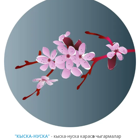
"КЫСКА-НУСКА"
- кыска-нуска карасөз чыгармалар