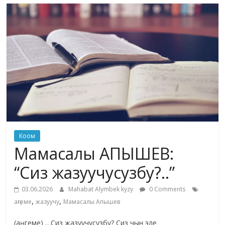
маданияты
жана
адабияты
Коом
Мамасалы АПЫШЕВ:
“Сиз жазуучусузбу?..”
03.06.2026
Mahabat Alymbek kyzy
0 Comments
,
,
аңгеме
жазуучу
Мамасалы Апышев
(аңгеме) …Сиз жазуучусузбу? Сиз чын эле