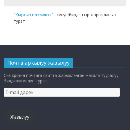
"Кыргыз поэзиясы"
- күнүнө бирден ыр жарыяланып
турат
Почта аркылуу жазылуу
Сиз көрсөткөн почтага сайтта жарыяланган макала тууралуу
билдирүү келип турат.
E-
mail
дарек
Жазылуу