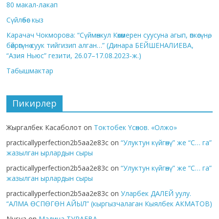
80 макал-лакап
Сүйлөбөс кыз
Карачач Чокморова: “Сүймөнкул Көкөмерен суусуна агып, өпкөсүнө,
бөйрөгүнө суук тийгизип алган…” (Динара БЕЙШЕНАЛИЕВА,
“Азия Ньюс” гезити, 26.07–17.08.2023-ж.)
Табышмактар
Пикирлер
Жыргалбек Касаболот
on
Токтобек Үсөнов. «Олжо»
practicallyperfection2b5aa2e83c
on
“Улуктун күйгөнү” же “С… га”
жазылган ырлардын сыры
practicallyperfection2b5aa2e83c
on
“Улуктун күйгөнү” же “С… га”
жазылган ырлардын сыры
practicallyperfection2b5aa2e83c
on
Уларбек ДАЛЕЙ уулу.
“АЛМА ӨСПӨГӨН АЙЫЛ” (кыргызчалаган Кыялбек АКМАТОВ)
Nusya
on
Мадина ТУРАЕВА