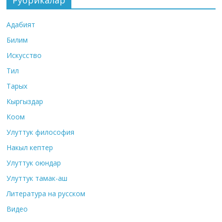
Рубрикалар
Адабият
Билим
Искусство
Тил
Тарых
Кыргыздар
Коом
Улуттук философия
Накыл кептер
Улуттук оюндар
Улуттук тамак-аш
Литература на русском
Видео