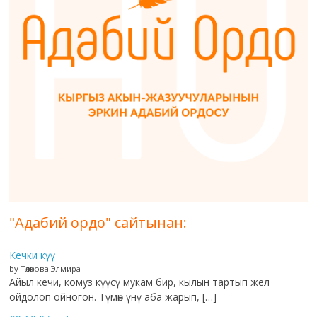
"Адабий ордо" сайтынан:
Кечки күү
by Төлөкова Элмира
Айыл кечи, комуз күүсү мукам бир, кылын тартып жел
ойдолоп ойногон. Түмөн үнү аба жарып, […]