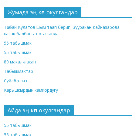
Жумада эң көп окулгандар
Төрөбай Кулатов шым таап берип, Зууракан Кайназарова
казак балбанын жыкканда
55 табышмак
55 табышмак
80 макал-лакап
Табышмактар
Сүйлөбөс кыз
Карышкырдын камкордугу
Айда эң көп окулгандар
55 табышмак
55 табышмак