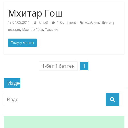
маданияты
Мхитар Гош
жана
адабияты
,
04.05.2011
kmb3
1 Comment
Адабият
Дүйнөлүк
,
,
поэзия
Мхитар Гош
Тамсил
Толугу менен
1-бет 1 беттен
1
Издөө