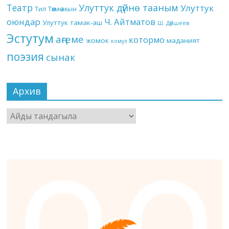
Театр
Улуттук дүйнө тааным
Улуттук
Төкмө акын
Тил
оюндар
Ч. Айтматов
Улуттук тамак-аш
Ш. Дүйшеев
Эстутум
аңгеме
котормо
жомок
маданият
комуз
поэзия
сынак
Архив
Архив