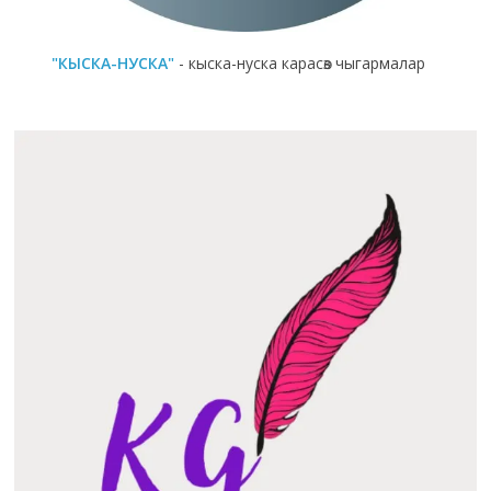
"КЫСКА-НУСКА"
- кыска-нуска карасөз чыгармалар