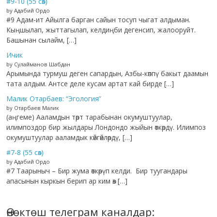
#9-10 (55 сөз)
by Адабий Ордо
#9 Адам-ит Айылга барган сайын тосуп чыгат алдыман.
Кыңшылап, жыттагылап, келдиңби дегенсип, жалооруйт.
Башынан сылайм, […]
Ичик
by Сулайманов Шабдан
Арымында турмуш деген сапардын, Азбы-көппү бакыт даамын
тата алдым. Антсе деле кусам артат кай бирде […]
Малик Отарбаев: “Эгология”
by Отарбаев Малик
(аңгеме) Ааламдын төрт тарабынан окумуштуулар,
илимпоздор бир жылдары Лондондо жыйын өткөрдү. Илимпоз
окумуштуулар ааламдык көйгөйлөрдү, […]
#7-8 (55 сөз)
by Адабий Ордо
#7 Таарыныч – Бир жума өткөрүп келди. Бир туугандары
апасынын кыркын берип ар ким өз […]
Өнөктөш телеграм каналдар: