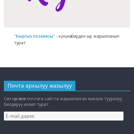
"Кыргыз поэзиясы"
- күнүнө бирден ыр жарыяланып
турат
Почта аркылуу жазылуу
Сиз көрсөткөн почтага сайтта жарыяланган макала тууралуу
билдирүү келип турат.
E-
mail
дарек