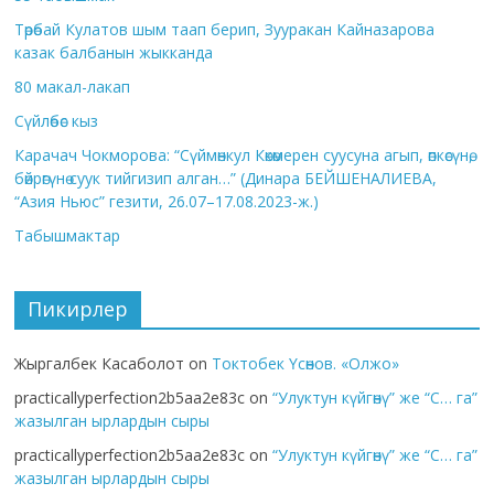
Төрөбай Кулатов шым таап берип, Зууракан Кайназарова
казак балбанын жыкканда
80 макал-лакап
Сүйлөбөс кыз
Карачач Чокморова: “Сүймөнкул Көкөмерен суусуна агып, өпкөсүнө,
бөйрөгүнө суук тийгизип алган…” (Динара БЕЙШЕНАЛИЕВА,
“Азия Ньюс” гезити, 26.07–17.08.2023-ж.)
Табышмактар
Пикирлер
Жыргалбек Касаболот
on
Токтобек Үсөнов. «Олжо»
practicallyperfection2b5aa2e83c
on
“Улуктун күйгөнү” же “С… га”
жазылган ырлардын сыры
practicallyperfection2b5aa2e83c
on
“Улуктун күйгөнү” же “С… га”
жазылган ырлардын сыры