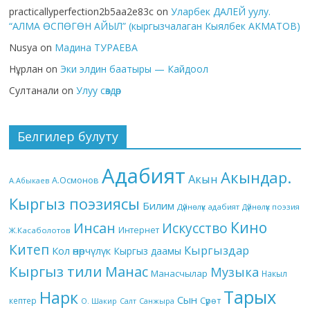
practicallyperfection2b5aa2e83c
on
Уларбек ДАЛЕЙ уулу.
“АЛМА ӨСПӨГӨН АЙЫЛ” (кыргызчалаган Кыялбек АКМАТОВ)
Nusya
on
Мадина ТУРАЕВА
Нұрлан
on
Эки элдин баатыры — Кайдоол
Султанали
on
Улуу сөздөр
Белгилер булуту
Адабият
Акындар.
Акын
А.Осмонов
А.Абыкаев
Кыргыз поэзиясы
Билим
Дүйнөлүк адабият
Дүйнөлүк поэзия
Кино
Инсан
Искусство
Интернет
Ж.Касаболотов
Китеп
Кыргыздар
Кол өнөрчүлүк
Кыргыз даамы
Кыргыз тили
Манас
Музыка
Манасчылар
Накыл
Тарых
Нарк
Сын
кептер
Сүрөт
О. Шакир
Салт
Санжыра