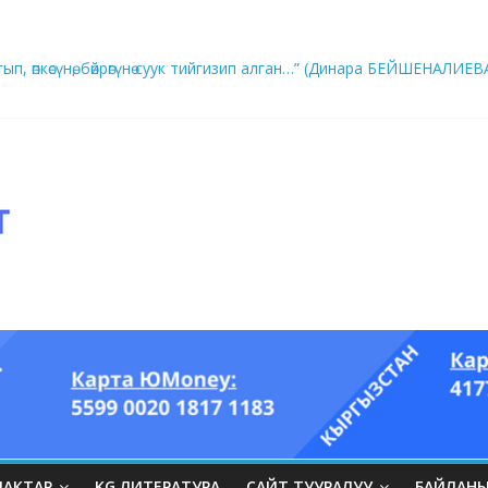
ры он үч акындын котормосунда
ып, өпкөсүнө, бөйрөгүнө суук тийгизип алган…” (Динара БЕЙШЕНАЛИЕВ
ЛАКТАР
KG ЛИТЕРАТУРА
САЙТ ТУУРАЛУУ
БАЙЛАН