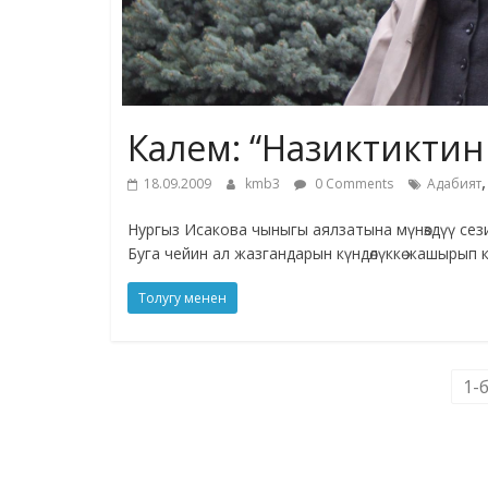
Калем: “Назиктиктин ө
18.09.2009
kmb3
0 Comments
Адабият
Нургыз Исакова чыныгы аялзатына мүнөздүү сез
Буга чейин ал жазгандарын күндөлүккө жашырып 
Толугу менен
1-