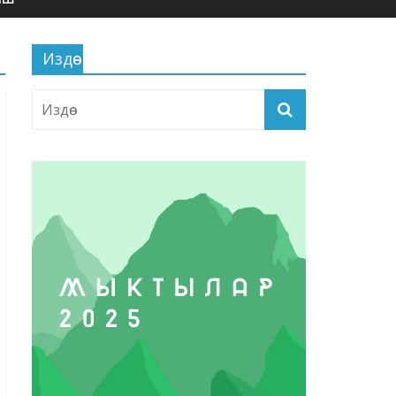
Издөө