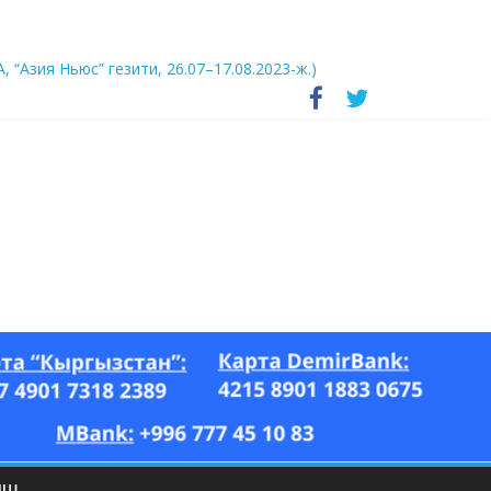
А, “Азия Ньюс” гезити, 26.07–17.08.2023-ж.)
ЫШ