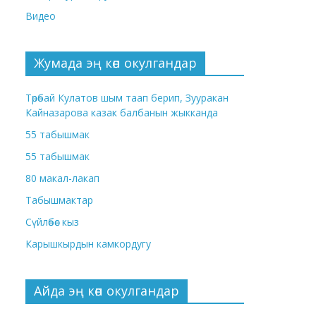
Видео
Жумада эң көп окулгандар
Төрөбай Кулатов шым таап берип, Зууракан
Кайназарова казак балбанын жыкканда
55 табышмак
55 табышмак
80 макал-лакап
Табышмактар
Сүйлөбөс кыз
Карышкырдын камкордугу
Айда эң көп окулгандар