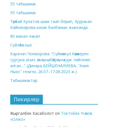
55 табышмак
55 табышмак
Төрөбай Кулатов шым таап берип, Зууракан
Кайназарова казак балбанын жыкканда
80 макал-лакап
Сүйлөбөс кыз
Карачач Чокморова: “Сүймөнкул Көкөмерен
суусуна агып, өпкөсүнө, бөйрөгүнө суук тийгизип
алган…” (Динара БЕЙШЕНАЛИЕВА, “Азия
Ньюс” гезити, 26.07–17.08.2023-ж.)
Табышмактар
Пикирлер
Жыргалбек Касаболот
on
Токтобек Үсөнов.
«Олжо»