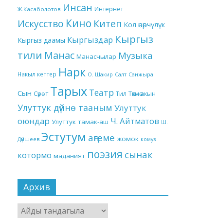
Инсан
Интернет
Ж.Касаболотов
Кино
Китеп
Искусство
Кол өнөрчүлүк
Кыргыз
Кыргыздар
Кыргыз даамы
тили
Манас
Музыка
Манасчылар
Нарк
Накыл кептер
О. Шакир
Салт
Санжыра
Тарых
Театр
Сын
Төкмө акын
Сүрөт
Тил
Улуттук дүйнө тааным
Улуттук
оюндар
Ч. Айтматов
Улуттук тамак-аш
Ш.
Эстутум
аңгеме
жомок
Дүйшеев
комуз
поэзия
сынак
котормо
маданият
Архив
Архив