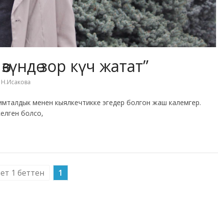
зүндө зор күч жатат”
,
Н.Исакова
имталдык менен кыялкечтикке эгедер болгон жаш калемгер.
келген болсо,
бет 1 беттен
1