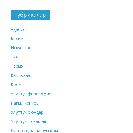
Рубрикалар
Адабият
Билим
Искусство
Тил
Тарых
Кыргыздар
Коом
Улуттук философия
Накыл кептер
Улуттук оюндар
Улуттук тамак-аш
Литература на русском