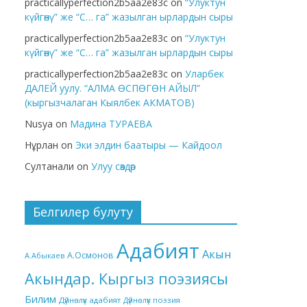
practicallyperfection2b5aa2e83c
on
“Улуктун
күйгөнү” же “С… га” жазылган ырлардын сыры
practicallyperfection2b5aa2e83c
on
“Улуктун
күйгөнү” же “С… га” жазылган ырлардын сыры
practicallyperfection2b5aa2e83c
on
Уларбек
ДАЛЕЙ уулу. “АЛМА ӨСПӨГӨН АЙЫЛ”
(кыргызчалаган Кыялбек АКМАТОВ)
Nusya
on
Мадина ТУРАЕВА
Нұрлан
on
Эки элдин баатыры — Кайдоол
Султанали
on
Улуу сөздөр
Белгилер булуту
Адабият
Акын
А.Осмонов
А.Абыкаев
Акындар. Кыргыз поэзиясы
Билим
Дүйнөлүк адабият
Дүйнөлүк поэзия