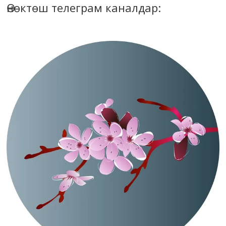
Өнөктөш телеграм каналдар: