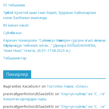
55 табышмак
Төрөбай Кулатов шым таап берип, Зууракан Кайназарова
казак балбанын жыкканда
80 макал-лакап
Сүйлөбөс кыз
Карачач Чокморова: “Сүймөнкул Көкөмерен суусуна агып, өпкөсүнө,
бөйрөгүнө суук тийгизип алган…” (Динара БЕЙШЕНАЛИЕВА,
“Азия Ньюс” гезити, 26.07–17.08.2023-ж.)
Табышмактар
Пикирлер
Жыргалбек Касаболот
on
Токтобек Үсөнов. «Олжо»
practicallyperfection2b5aa2e83c
on
“Улуктун күйгөнү” же “С… га”
жазылган ырлардын сыры
practicallyperfection2b5aa2e83c
on
“Улуктун күйгөнү” же “С… га”