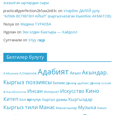
жазылган ырлардын сыры
practicallyperfection2b5aa2e83c
on
Уларбек ДАЛЕЙ уулу.
“АЛМА ӨСПӨГӨН АЙЫЛ” (кыргызчалаган Кыялбек АКМАТОВ)
Nusya
on
Мадина ТУРАЕВА
Нұрлан
on
Эки элдин баатыры — Кайдоол
Султанали
on
Улуу сөздөр
Белгилер булуту
Адабият
Акындар.
Акын
А.Осмонов
А.Абыкаев
Кыргыз поэзиясы
Билим
Дүйнөлүк адабият
Дүйнөлүк поэзия
Кино
Инсан
Искусство
Интернет
Ж.Касаболотов
Китеп
Кыргыздар
Кол өнөрчүлүк
Кыргыз даамы
Кыргыз тили
Манас
Музыка
Манасчылар
Накыл