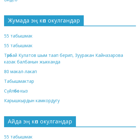
Жумада эң көп окулгандар
55 табышмак
55 табышмак
Төрөбай Кулатов шым таап берип, Зууракан Кайназарова
казак балбанын жыкканда
80 макал-лакап
Табышмактар
Сүйлөбөс кыз
Карышкырдын камкордугу
Айда эң көп окулгандар
55 табышмак