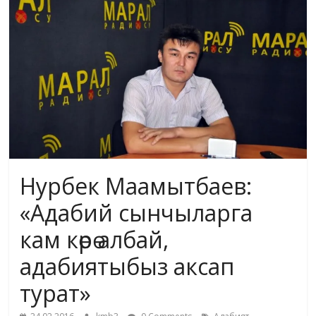
жана
адабияты
Нурбек Маамытбаев:
«Адабий сынчыларга
кам көрө албай,
адабиятыбыз аксап
турат»
,