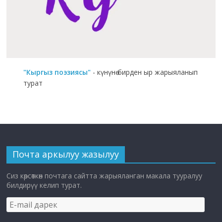
"Кыргыз поэзиясы"
- күнүнө бирден ыр жарыяланып
турат
Почта аркылуу жазылуу
Сиз көрсөткөн почтага сайтта жарыяланган макала тууралуу
билдирүү келип турат.
E-
mail
дарек