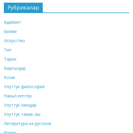
Рубрикалар
Адабият
Билим
Искусство
Тил
Тарых
Кыргыздар
Коом
Улуттук философия
Накыл кептер
Улуттук оюндар
Улуттук тамак-аш
Литература на русском
Видео