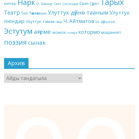
Тарых
Нарк
Сын
кептер
Сүрөт
О. Шакир
Салт
Санжыра
Театр
Улуттук дүйнө тааным
Улуттук
Төкмө акын
Тил
оюндар
Ч. Айтматов
Улуттук тамак-аш
Ш. Дүйшеев
Эстутум
аңгеме
котормо
жомок
маданият
комуз
поэзия
сынак
Архив
Архив