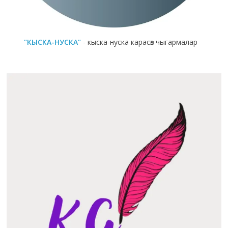
"КЫСКА-НУСКА"
- кыска-нуска карасөз чыгармалар