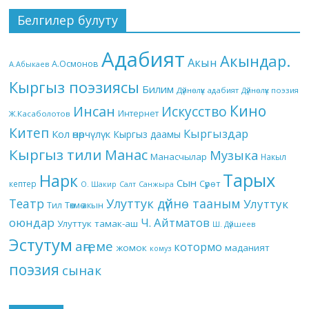
Белгилер булуту
Адабият
Акындар.
Акын
А.Осмонов
А.Абыкаев
Кыргыз поэзиясы
Билим
Дүйнөлүк адабият
Дүйнөлүк поэзия
Кино
Инсан
Искусство
Интернет
Ж.Касаболотов
Китеп
Кыргыздар
Кол өнөрчүлүк
Кыргыз даамы
Кыргыз тили
Манас
Музыка
Манасчылар
Накыл
Тарых
Нарк
Сын
кептер
Сүрөт
О. Шакир
Салт
Санжыра
Театр
Улуттук дүйнө тааным
Улуттук
Төкмө акын
Тил
оюндар
Ч. Айтматов
Улуттук тамак-аш
Ш. Дүйшеев
Эстутум
аңгеме
котормо
жомок
маданият
комуз
поэзия
сынак