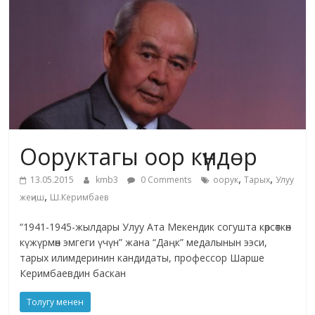
жана
адабияты
Ооруктагы оор күндөр
,
,
13.05.2015
kmb3
0 Comments
оорук
Тарых
Улуу
,
жеңиш
Ш.Керимбаев
“1941-1945-жылдары Улуу Ата Мекендик согушта көрсөткөн
күжүрмөн эмгеги үчүн” жана “Даңк” медалынын ээси,
тарых илимдеринин кандидаты, профессор Шарше
Керимбаевдин баскан
Толугу менен