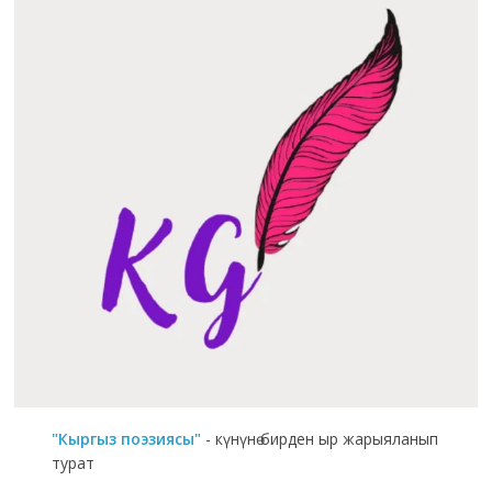
"Кыргыз поэзиясы"
- күнүнө бирден ыр жарыяланып
турат