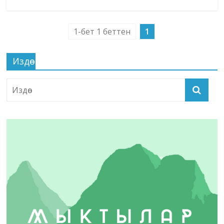
1-бет 1 беттен
1
Издөө