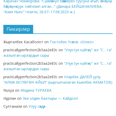
Карачач Чокморова: “Сүймөнкул Көкөмерен суусуна агып, өпкөсүнө,
бөйрөгүнө суук тийгизип алган…” (Динара БЕЙШЕНАЛИЕВА,
“Азия Ньюс” гезити, 26.07–17.08.2023-ж.)
Пикирлер
Жыргалбек Касаболот
on
Токтобек Үсөнов. «Олжо»
practicallyperfection2b5aa2e83c
on
“Улуктун күйгөнү” же “С… га”
жазылган ырлардын сыры
practicallyperfection2b5aa2e83c
on
“Улуктун күйгөнү” же “С… га”
жазылган ырлардын сыры
practicallyperfection2b5aa2e83c
on
Уларбек ДАЛЕЙ уулу.
“АЛМА ӨСПӨГӨН АЙЫЛ” (кыргызчалаган Кыялбек АКМАТОВ)
Nusya
on
Мадина ТУРАЕВА
Нұрлан
on
Эки элдин баатыры — Кайдоол
Султанали
on
Улуу сөздөр