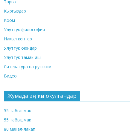
Тарых
Кыргыздар
Коом
Улуттук философия
Накыл кептер
Улуттук оюндар
Улуттук тамак-аш
Литература на русском
Видео
Жумада эң көп окулгандар
55 табышмак
55 табышмак
80 макал-лакап