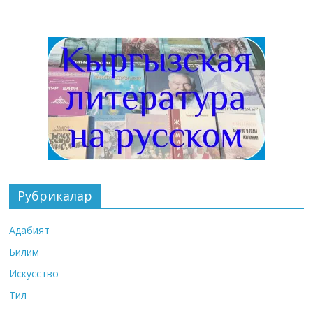
Рубрикалар
Адабият
Билим
Искусство
Тил