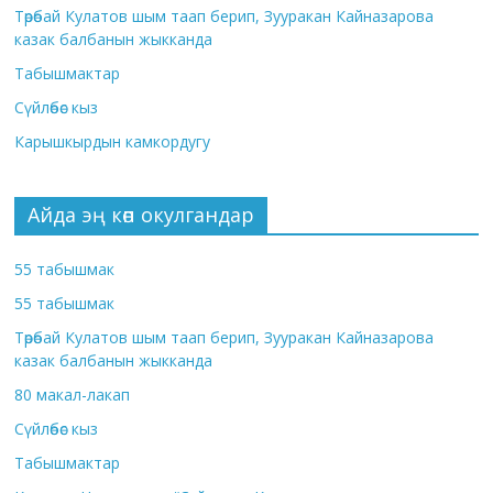
Төрөбай Кулатов шым таап берип, Зууракан Кайназарова
казак балбанын жыкканда
Табышмактар
Сүйлөбөс кыз
Карышкырдын камкордугу
Айда эң көп окулгандар
55 табышмак
55 табышмак
Төрөбай Кулатов шым таап берип, Зууракан Кайназарова
казак балбанын жыкканда
80 макал-лакап
Сүйлөбөс кыз
Табышмактар