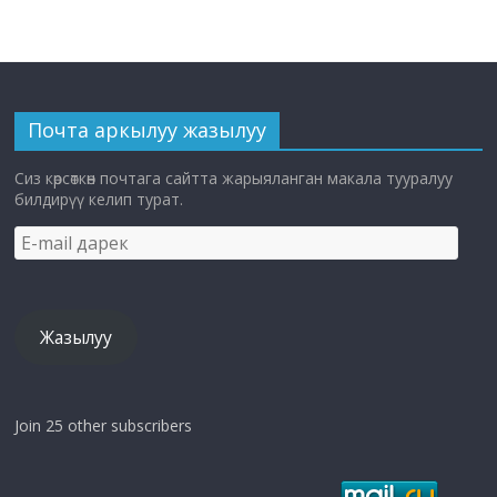
Почта аркылуу жазылуу
Сиз көрсөткөн почтага сайтта жарыяланган макала тууралуу
билдирүү келип турат.
E-
mail
дарек
Жазылуу
Join 25 other subscribers