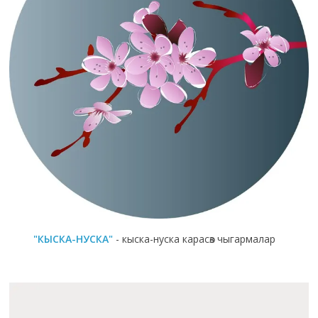
"КЫСКА-НУСКА"
- кыска-нуска карасөз чыгармалар