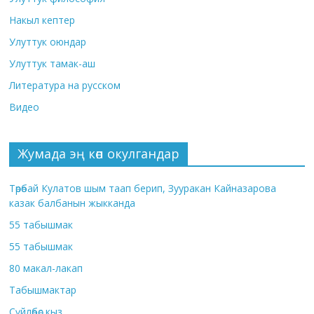
Накыл кептер
Улуттук оюндар
Улуттук тамак-аш
Литература на русском
Видео
Жумада эң көп окулгандар
Төрөбай Кулатов шым таап берип, Зууракан Кайназарова
казак балбанын жыкканда
55 табышмак
55 табышмак
80 макал-лакап
Табышмактар
Сүйлөбөс кыз