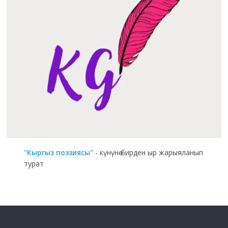
"Кыргыз поэзиясы"
- күнүнө бирден ыр жарыяланып
турат