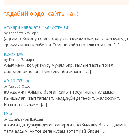
"Адабий ордо" сайтынан:
Ясунари Кавабата: “Көлчүктөгү ай”
by Кавабата Ясунари
(аңгеме) Кёконун оюна оорукчан күйөөсүнө бакчаны кол күзгүдөн
көрсөтүү амалы келбеспи. Экинчи кабатта төшөктө жаткан […]
Кечки күү
by Төлөкова Элмира
Айыл кечи, комуз күүсү мукам бир, кылын тартып жел
ойдолоп ойногон. Түмөн үнү аба жарып, […]
#9-10 (55 сөз)
by Адабий Ордо
#9 Адам-ит Айылга барган сайын тосуп чыгат алдыман.
Кыңшылап, жыттагылап, келдиңби дегенсип, жалооруйт.
Башынан сылайм, […]
Ичик
by Сулайманов Шабдан
Арымында турмуш деген сапардын, Азбы-көппү бакыт даамын
тата алдым. Антсе деле кусам артат кай бирде […]