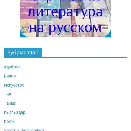
Рубрикалар
Адабият
Билим
Искусство
Тил
Тарых
Кыргыздар
Коом
Улуттук философия