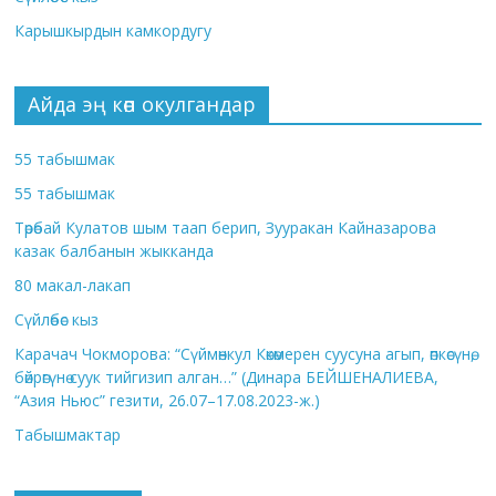
Карышкырдын камкордугу
Айда эң көп окулгандар
55 табышмак
55 табышмак
Төрөбай Кулатов шым таап берип, Зууракан Кайназарова
казак балбанын жыкканда
80 макал-лакап
Сүйлөбөс кыз
Карачач Чокморова: “Сүймөнкул Көкөмерен суусуна агып, өпкөсүнө,
бөйрөгүнө суук тийгизип алган…” (Динара БЕЙШЕНАЛИЕВА,
“Азия Ньюс” гезити, 26.07–17.08.2023-ж.)
Табышмактар