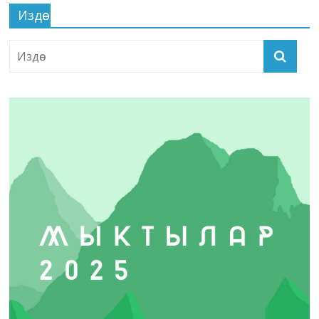
Издөө