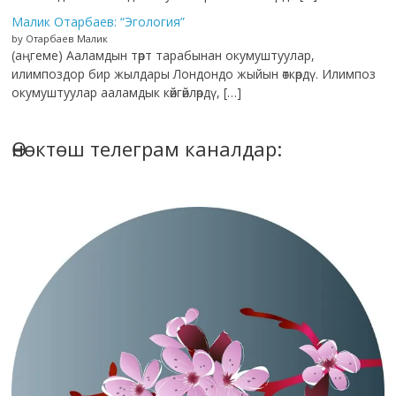
Малик Отарбаев: “Эгология”
by Отарбаев Малик
(аңгеме) Ааламдын төрт тарабынан окумуштуулар,
илимпоздор бир жылдары Лондондо жыйын өткөрдү. Илимпоз
окумуштуулар ааламдык көйгөйлөрдү, […]
Өнөктөш телеграм каналдар: