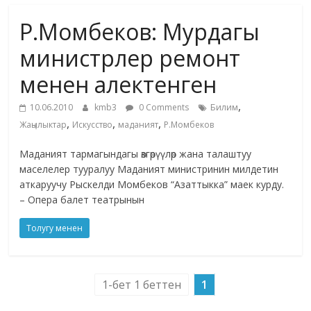
маданияты
Р.Момбеков: Мурдагы
жана
адабияты
министрлер ремонт
менен алектенген
,
10.06.2010
kmb3
0 Comments
Билим
,
,
,
Жаңылыктар
Искусство
маданият
Р.Момбеков
Маданият тармагындагы өзгөрүүлөр жана талаштуу
маселелер тууралуу Маданият министринин милдетин
аткаруучу Рыскелди Момбеков “Азаттыкка” маек курду.
– Опера балет театрынын
Толугу менен
1-бет 1 беттен
1