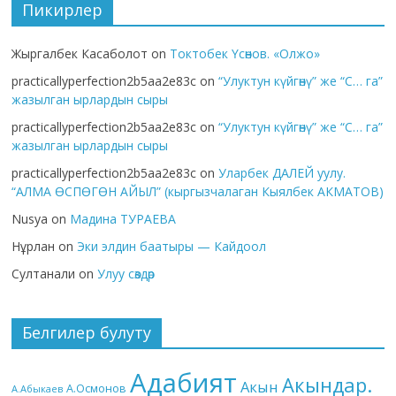
Пикирлер
Жыргалбек Касаболот
on
Токтобек Үсөнов. «Олжо»
practicallyperfection2b5aa2e83c
on
“Улуктун күйгөнү” же “С… га”
жазылган ырлардын сыры
practicallyperfection2b5aa2e83c
on
“Улуктун күйгөнү” же “С… га”
жазылган ырлардын сыры
practicallyperfection2b5aa2e83c
on
Уларбек ДАЛЕЙ уулу.
“АЛМА ӨСПӨГӨН АЙЫЛ” (кыргызчалаган Кыялбек АКМАТОВ)
Nusya
on
Мадина ТУРАЕВА
Нұрлан
on
Эки элдин баатыры — Кайдоол
Султанали
on
Улуу сөздөр
Белгилер булуту
Адабият
Акындар.
Акын
А.Осмонов
А.Абыкаев