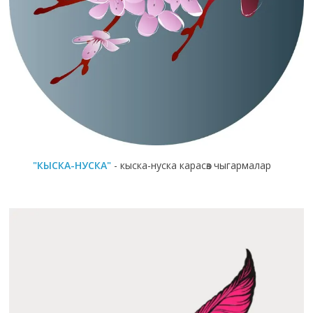
"КЫСКА-НУСКА"
- кыска-нуска карасөз чыгармалар