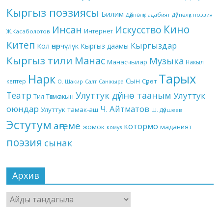
Кыргыз поэзиясы
Билим
Дүйнөлүк адабият
Дүйнөлүк поэзия
Кино
Инсан
Искусство
Интернет
Ж.Касаболотов
Китеп
Кыргыздар
Кол өнөрчүлүк
Кыргыз даамы
Кыргыз тили
Манас
Музыка
Манасчылар
Накыл
Тарых
Нарк
Сын
кептер
Сүрөт
О. Шакир
Салт
Санжыра
Театр
Улуттук дүйнө тааным
Улуттук
Төкмө акын
Тил
оюндар
Ч. Айтматов
Улуттук тамак-аш
Ш. Дүйшеев
Эстутум
аңгеме
котормо
жомок
маданият
комуз
поэзия
сынак
Архив
Архив