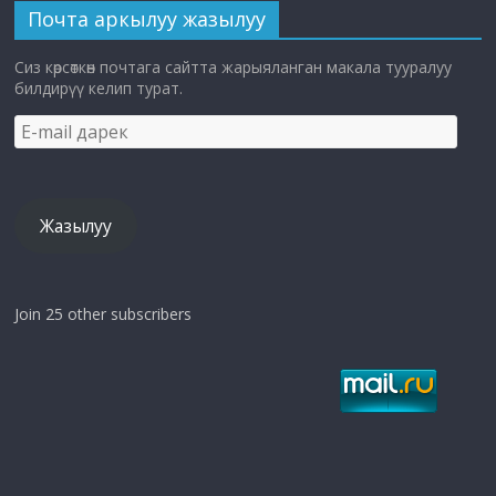
Почта аркылуу жазылуу
Сиз көрсөткөн почтага сайтта жарыяланган макала тууралуу
билдирүү келип турат.
E-
mail
дарек
Жазылуу
Join 25 other subscribers