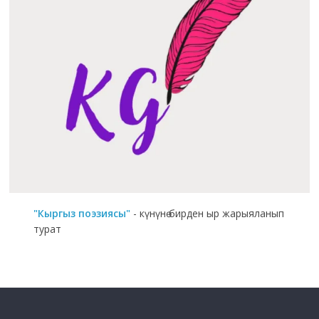
"Кыргыз поэзиясы"
- күнүнө бирден ыр жарыяланып
турат