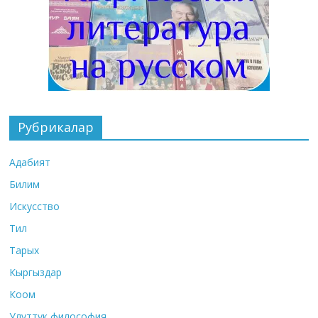
Рубрикалар
Адабият
Билим
Искусство
Тил
Тарых
Кыргыздар
Коом
Улуттук философия