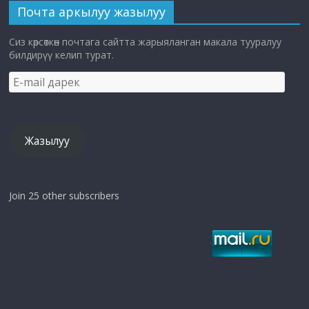
Почта аркылуу жазылуу
Сиз көрсөткөн почтага сайтта жарыяланган макала тууралуу
билдирүү келип турат.
E-
mail
дарек
Жазылуу
Join 25 other subscribers