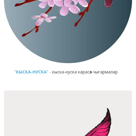
"КЫСКА-НУСКА"
- кыска-нуска карасөз чыгармалар