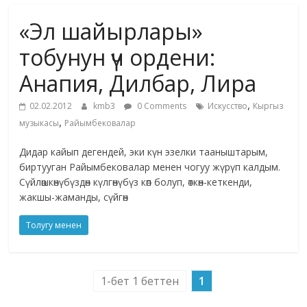
маданияты
«Эл шайырлары»
жана
адабияты
тобунун үч ордени:
Анапия, Дилбар, Лира
,
02.02.2012
kmb3
0 Comments
Искусство
Кыргыз
,
музыкасы
Райымбековалар
Дидар кайып дегендей, эки күн эзелки тааныштарым,
биртууган Райымбековалар менен чогуу жүрүп калдым.
Сүйлөшкөнүбүздөн күлгөнүбүз көп болуп, өткөн-кеткенди,
жакшы-жаманды, сүйгөн
Толугу менен
1-бет 1 беттен
1