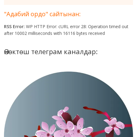
"Адабий ордо" сайтынан:
RSS Error:
WP HTTP Error: cURL error 28: Operation timed out
after 10002 milliseconds with 16116 bytes received
Өнөктөш телеграм каналдар: