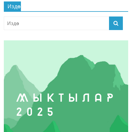
Издөө