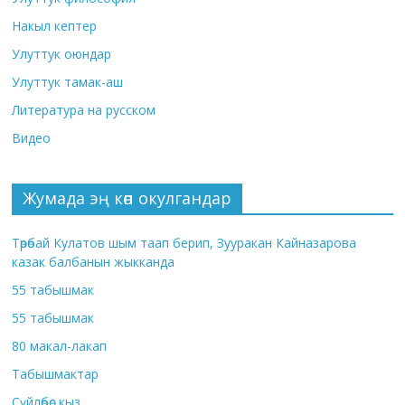
Накыл кептер
Улуттук оюндар
Улуттук тамак-аш
Литература на русском
Видео
Жумада эң көп окулгандар
Төрөбай Кулатов шым таап берип, Зууракан Кайназарова
казак балбанын жыкканда
55 табышмак
55 табышмак
80 макал-лакап
Табышмактар
Сүйлөбөс кыз