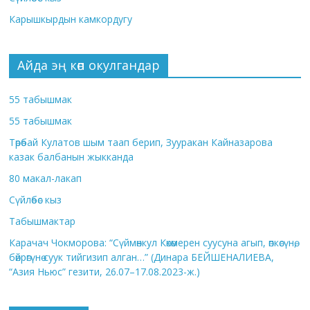
Карышкырдын камкордугу
Айда эң көп окулгандар
55 табышмак
55 табышмак
Төрөбай Кулатов шым таап берип, Зууракан Кайназарова
казак балбанын жыкканда
80 макал-лакап
Сүйлөбөс кыз
Табышмактар
Карачач Чокморова: “Сүймөнкул Көкөмерен суусуна агып, өпкөсүнө,
бөйрөгүнө суук тийгизип алган…” (Динара БЕЙШЕНАЛИЕВА,
“Азия Ньюс” гезити, 26.07–17.08.2023-ж.)