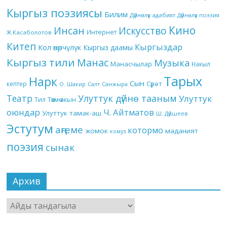
Кыргыз поэзиясы
Билим
Дүйнөлүк адабият
Дүйнөлүк поэзия
Кино
Инсан
Искусство
Интернет
Ж.Касаболотов
Китеп
Кыргыздар
Кол өнөрчүлүк
Кыргыз даамы
Кыргыз тили
Манас
Музыка
Манасчылар
Накыл
Тарых
Нарк
Сын
кептер
Сүрөт
О. Шакир
Салт
Санжыра
Театр
Улуттук дүйнө тааным
Улуттук
Төкмө акын
Тил
оюндар
Ч. Айтматов
Улуттук тамак-аш
Ш. Дүйшеев
Эстутум
аңгеме
котормо
жомок
маданият
комуз
поэзия
сынак
Архив
Архив