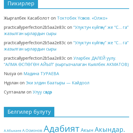
Пикирлер
Жыргалбек Касаболот
on
Токтобек Үсөнов. «Олжо»
practicallyperfection2b5aa2e83c
on
“Улуктун күйгөнү” же “С… га”
жазылган ырлардын сыры
practicallyperfection2b5aa2e83c
on
“Улуктун күйгөнү” же “С… га”
жазылган ырлардын сыры
practicallyperfection2b5aa2e83c
on
Уларбек ДАЛЕЙ уулу.
“АЛМА ӨСПӨГӨН АЙЫЛ” (кыргызчалаган Кыялбек АКМАТОВ)
Nusya
on
Мадина ТУРАЕВА
Нұрлан
on
Эки элдин баатыры — Кайдоол
Султанали
on
Улуу сөздөр
Белгилер булуту
Адабият
Акындар.
Акын
А.Осмонов
А.Абыкаев