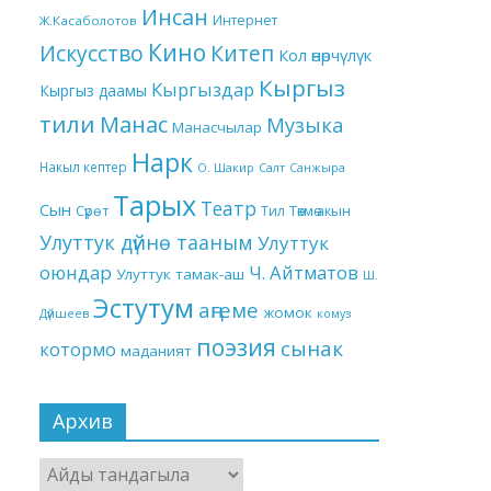
Инсан
Интернет
Ж.Касаболотов
Кино
Китеп
Искусство
Кол өнөрчүлүк
Кыргыз
Кыргыздар
Кыргыз даамы
тили
Манас
Музыка
Манасчылар
Нарк
Накыл кептер
О. Шакир
Салт
Санжыра
Тарых
Театр
Сын
Төкмө акын
Сүрөт
Тил
Улуттук дүйнө тааным
Улуттук
оюндар
Ч. Айтматов
Улуттук тамак-аш
Ш.
Эстутум
аңгеме
жомок
Дүйшеев
комуз
поэзия
сынак
котормо
маданият
Архив
Архив