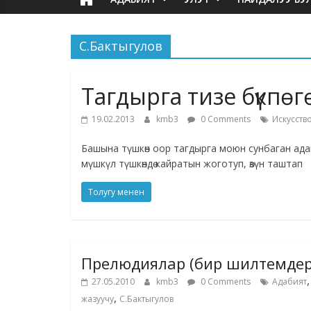
С.Бактыгулов
Тагдырга тизе бүкпө
19.02.2013
kmb3
0 Comments
Искусств
Башына түшкөн оор тагдырга моюн сунбаган ад
мүшкүл түшкөндө кайратын жоготуп, өзүн таштап
Толугу менен
Прелюдиялар (бир шилтемдер
,
27.05.2010
kmb3
0 Comments
Адабият
,
жазуучу
С.Бактыгулов