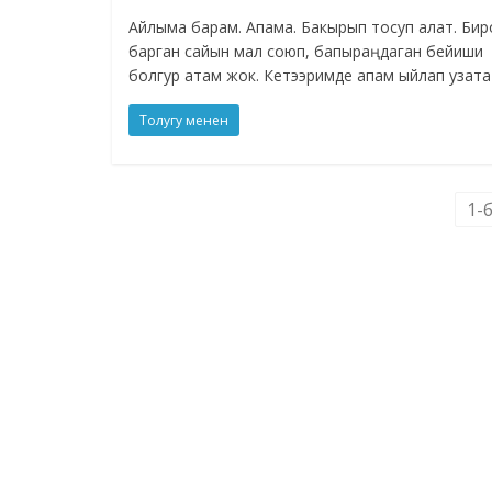
Айлыма барам. Апама. Бакырып тосуп алат. Бир
барган сайын мал союп, бапыраңдаган бейиши
болгур атам жок. Кетээримде апам ыйлап узата
Толугу менен
1-