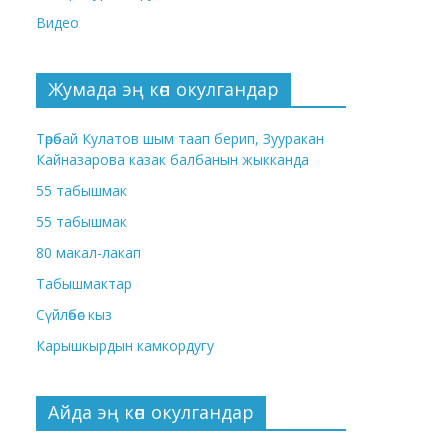
Видео
Жумада эң көп окулгандар
Төрөбай Кулатов шым таап берип, Зууракан
Кайназарова казак балбанын жыкканда
55 табышмак
55 табышмак
80 макал-лакап
Табышмактар
Сүйлөбөс кыз
Карышкырдын камкордугу
Айда эң көп окулгандар