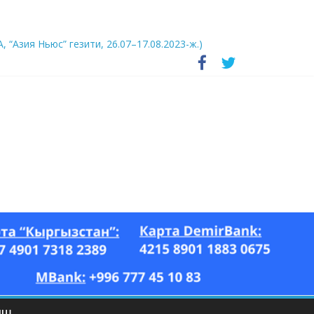
А, “Азия Ньюс” гезити, 26.07–17.08.2023-ж.)
ЫШ