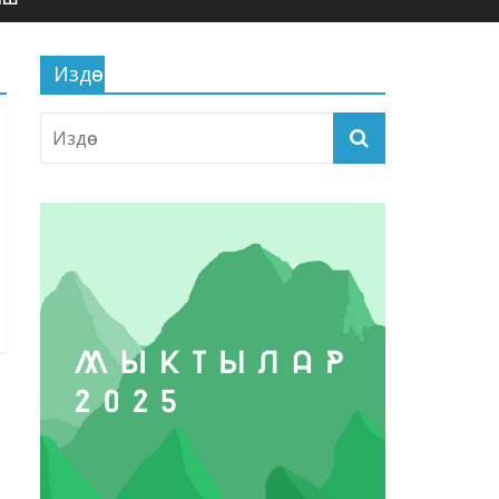
Издөө