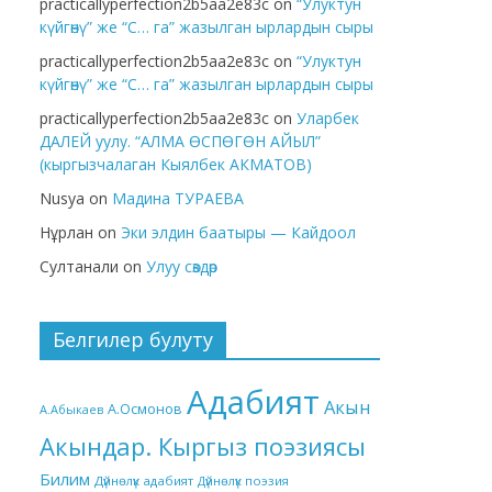
practicallyperfection2b5aa2e83c
on
“Улуктун
күйгөнү” же “С… га” жазылган ырлардын сыры
practicallyperfection2b5aa2e83c
on
“Улуктун
күйгөнү” же “С… га” жазылган ырлардын сыры
practicallyperfection2b5aa2e83c
on
Уларбек
ДАЛЕЙ уулу. “АЛМА ӨСПӨГӨН АЙЫЛ”
(кыргызчалаган Кыялбек АКМАТОВ)
Nusya
on
Мадина ТУРАЕВА
Нұрлан
on
Эки элдин баатыры — Кайдоол
Султанали
on
Улуу сөздөр
Белгилер булуту
Адабият
Акын
А.Осмонов
А.Абыкаев
Акындар. Кыргыз поэзиясы
Билим
Дүйнөлүк адабият
Дүйнөлүк поэзия