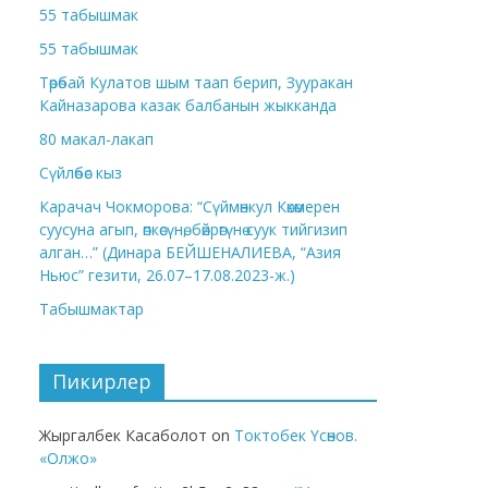
55 табышмак
55 табышмак
Төрөбай Кулатов шым таап берип, Зууракан
Кайназарова казак балбанын жыкканда
80 макал-лакап
Сүйлөбөс кыз
Карачач Чокморова: “Сүймөнкул Көкөмерен
суусуна агып, өпкөсүнө, бөйрөгүнө суук тийгизип
алган…” (Динара БЕЙШЕНАЛИЕВА, “Азия
Ньюс” гезити, 26.07–17.08.2023-ж.)
Табышмактар
Пикирлер
Жыргалбек Касаболот
on
Токтобек Үсөнов.
«Олжо»