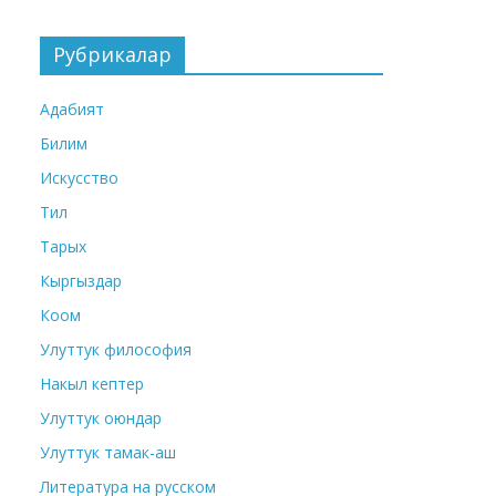
Рубрикалар
Адабият
Билим
Искусство
Тил
Тарых
Кыргыздар
Коом
Улуттук философия
Накыл кептер
Улуттук оюндар
Улуттук тамак-аш
Литература на русском