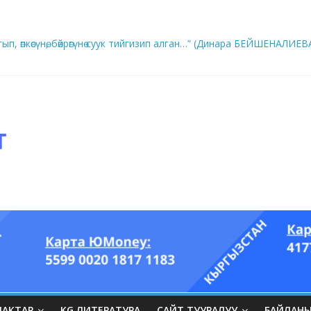
ып, өпкөсүнө, бөйрөгүнө суук тийгизип алган…” (Динара БЕЙШЕНАЛИЕВ
ры он үч акындын котормосунда
ЛАКТАР
KG ЛИТЕРАТУРА
САЙТ ТУУРАЛУУ
БАЙЛАН