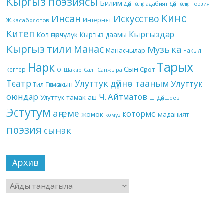
Кыргыз поэзиясы
Билим
Дүйнөлүк адабият
Дүйнөлүк поэзия
Кино
Инсан
Искусство
Интернет
Ж.Касаболотов
Китеп
Кыргыздар
Кол өнөрчүлүк
Кыргыз даамы
Кыргыз тили
Манас
Музыка
Манасчылар
Накыл
Тарых
Нарк
Сын
кептер
Сүрөт
О. Шакир
Салт
Санжыра
Театр
Улуттук дүйнө тааным
Улуттук
Төкмө акын
Тил
оюндар
Ч. Айтматов
Улуттук тамак-аш
Ш. Дүйшеев
Эстутум
аңгеме
котормо
жомок
маданият
комуз
поэзия
сынак
Архив
Архив