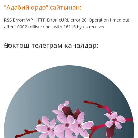
"Адабий ордо" сайтынан:
RSS Error:
WP HTTP Error: cURL error 28: Operation timed out
after 10002 milliseconds with 16116 bytes received
Өнөктөш телеграм каналдар: