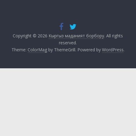
Copyright © 2026
Кыргыз маданият борбору
. All rights
reserved.
Theme:
ColorMag
by ThemeGrill. Powered by
WordPress
.