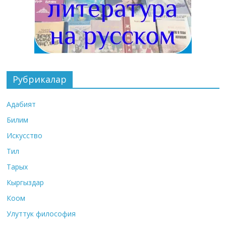
Рубрикалар
Адабият
Билим
Искусство
Тил
Тарых
Кыргыздар
Коом
Улуттук философия