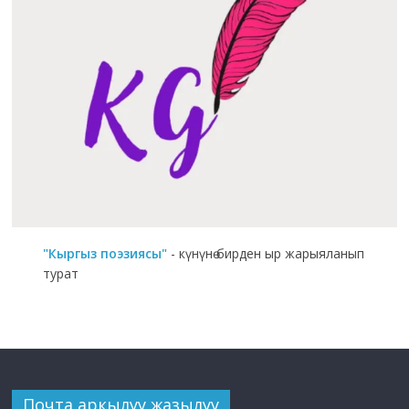
"Кыргыз поэзиясы"
- күнүнө бирден ыр жарыяланып
турат
Почта аркылуу жазылуу