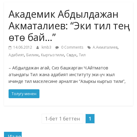
маданияты
Академик Абдылдажан
жана
адабияты
Акматалиев: “Эки тил тең
өтө бай…”
,
14.06.2012
kmb3
0 Comments
А.Акматалиев
,
,
,
,
Адабият
Билим
Кыргыз тили
Сөздүк
Тил
– Абдылдажан агай, Сиз башкарган Ч.Айтматов
атындагы Тил жана адабият институту эки-үч жыл
ичинде тил маселесине арналган “Азыркы кыргыз тили”,
Толугу менен
1-бет 1 беттен
1
Издөө