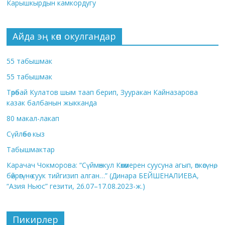
Карышкырдын камкордугу
Айда эң көп окулгандар
55 табышмак
55 табышмак
Төрөбай Кулатов шым таап берип, Зууракан Кайназарова
казак балбанын жыкканда
80 макал-лакап
Сүйлөбөс кыз
Табышмактар
Карачач Чокморова: “Сүймөнкул Көкөмерен суусуна агып, өпкөсүнө,
бөйрөгүнө суук тийгизип алган…” (Динара БЕЙШЕНАЛИЕВА,
“Азия Ньюс” гезити, 26.07–17.08.2023-ж.)
Пикирлер