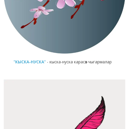
"КЫСКА-НУСКА"
- кыска-нуска карасөз чыгармалар