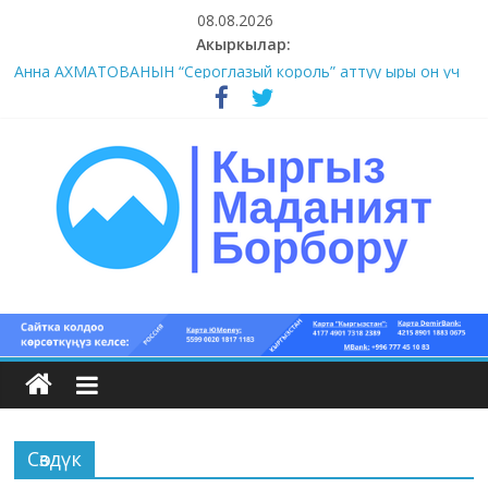
Skip
08.08.2026
to
Акыркылар:
#1-4 (55 сөз сынагы)
content
Анна АХМАТОВАНЫН “Сероглазый король” аттуу ыры он үч
акындын котормосунда
#11-12 (55 сөз сынагы)
#9-10 (55 сөз сынагы)
#5-8 (55 сөз сынагы)
Кыргыз
маданият
борбору
Сөздүк
Кыргыз