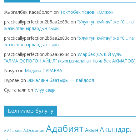
Жыргалбек Касаболот
on
Токтобек Үсөнов. «Олжо»
practicallyperfection2b5aa2e83c
on
“Улуктун күйгөнү” же “С… га”
жазылган ырлардын сыры
practicallyperfection2b5aa2e83c
on
“Улуктун күйгөнү” же “С… га”
жазылган ырлардын сыры
practicallyperfection2b5aa2e83c
on
Уларбек ДАЛЕЙ уулу.
“АЛМА ӨСПӨГӨН АЙЫЛ” (кыргызчалаган Кыялбек АКМАТОВ)
Nusya
on
Мадина ТУРАЕВА
Нұрлан
on
Эки элдин баатыры — Кайдоол
Султанали
on
Улуу сөздөр
Белгилер булуту
Адабият
Акындар.
Акын
А.Осмонов
А.Абыкаев