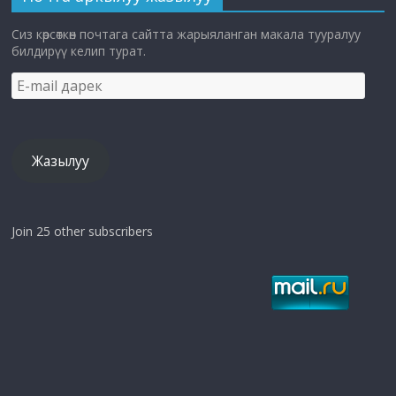
Сиз көрсөткөн почтага сайтта жарыяланган макала тууралуу
билдирүү келип турат.
E-
mail
дарек
Жазылуу
Join 25 other subscribers