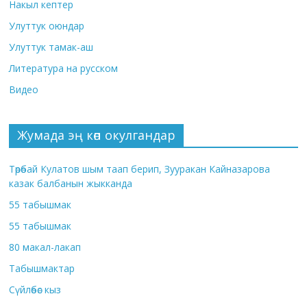
Накыл кептер
Улуттук оюндар
Улуттук тамак-аш
Литература на русском
Видео
Жумада эң көп окулгандар
Төрөбай Кулатов шым таап берип, Зууракан Кайназарова
казак балбанын жыкканда
55 табышмак
55 табышмак
80 макал-лакап
Табышмактар
Сүйлөбөс кыз